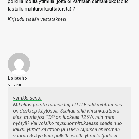
pelkillä isoilla ytimillä (joita ei varmaan samankokoiselle
lastulle mahtuisi kuuttatoista) ?
Kirjaudu sisään vastataksesi
Loisteho
5.5.2020
vemkki sanoi
Mikähän pointti tuossa big.LITTLE-arkkitehtuurissa
on desktop-käytössä. Saahan sillä virrankulutusta
alas, mutta jos TDP on luokkaa 125W, niin mitä
hyötyä? Vai voisiko täyskuormituksessa saada nuo
kaikki ytimet käyttöön ja TDP:n rajoissa enemmän
suorituskykyä kuin pelkillä isoilla ytimillä (joita ei