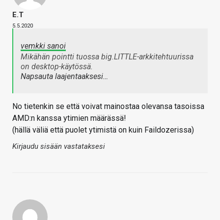
E.T
5.5.2020
vemkki sanoi
Mikähän pointti tuossa big.LITTLE-arkkitehtuurissa
on desktop-käytössä.
Napsauta laajentaaksesi…
No tietenkin se että voivat mainostaa olevansa tasoissa
AMD:n kanssa ytimien määrässä!
(hällä väliä että puolet ytimistä on kuin Faildozerissa)
Kirjaudu sisään vastataksesi