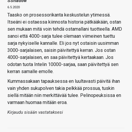
SShadow
6.5.2020
Taasko on prosessorikanta keskustelun ytimessä.
Itseäni ei ostaessa kiinnosta historia pätkääkään, ostan
sen mukaan mitä voin tehdä ostamallani tuotteella. AMD
sanoi että 4000-sarja tulee olemaan viimeinen tuettu
sarja nykyiselle kannalle. Eli jos nyt ostaisin uusimman
3000-sarjalaisen, saisin päivitettyä kerran. Jos ostan
4000-sarjalaisen, en saa päivitettyä kertaakaan. Jos
odotan tuota Intelin 10000-sarjaa, saan päivitettyä sen
kerran samalle emolle.
Kummassakaan tapauksessa en luultavasti päivitä ihan
vain yhden sukupolven takia pelkkää prossua, tuskin
siellä mitään niin merkittävää tulee. Pelinopeuksissa en
varmaan huomaa mitään eroa.
Kirjaudu sisään vastataksesi