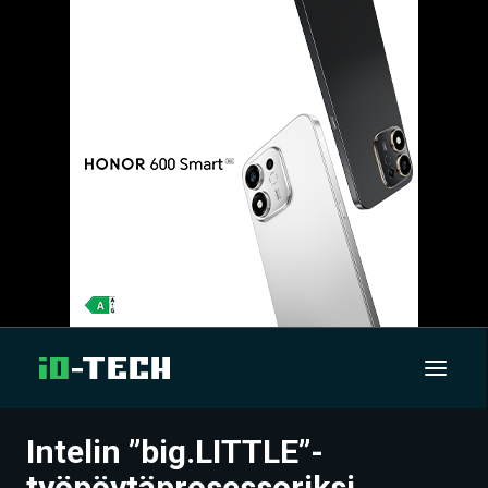
Intelin ”big.LITTLE”-
UUTISET
työpöytäprosessoriksi