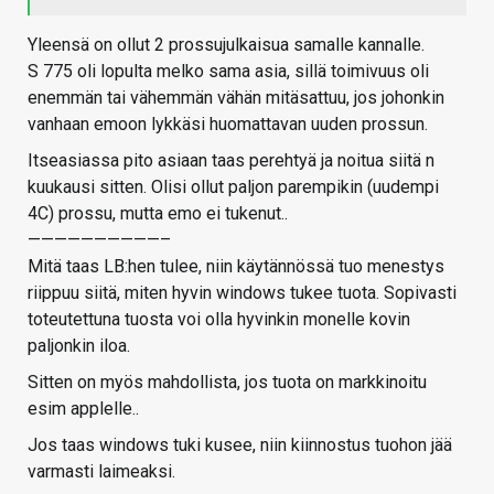
Yleensä on ollut 2 prossujulkaisua samalle kannalle.
S 775 oli lopulta melko sama asia, sillä toimivuus oli
enemmän tai vähemmän vähän mitäsattuu, jos johonkin
vanhaan emoon lykkäsi huomattavan uuden prossun.
Itseasiassa pito asiaan taas perehtyä ja noitua siitä n
kuukausi sitten. Olisi ollut paljon parempikin (uudempi
4C) prossu, mutta emo ei tukenut..
——————————–
Mitä taas LB:hen tulee, niin käytännössä tuo menestys
riippuu siitä, miten hyvin windows tukee tuota. Sopivasti
toteutettuna tuosta voi olla hyvinkin monelle kovin
paljonkin iloa.
Sitten on myös mahdollista, jos tuota on markkinoitu
esim applelle..
Jos taas windows tuki kusee, niin kiinnostus tuohon jää
varmasti laimeaksi.