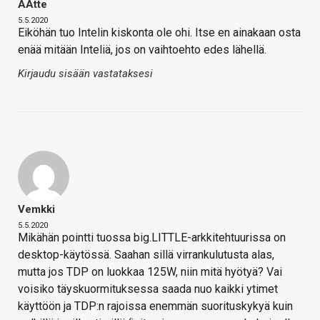
AAtte
5.5.2020
Eiköhän tuo Intelin kiskonta ole ohi. Itse en ainakaan osta
enää mitään Inteliä, jos on vaihtoehto edes lähellä.
Kirjaudu sisään vastataksesi
Vemkki
5.5.2020
Mikähän pointti tuossa big.LITTLE-arkkitehtuurissa on
desktop-käytössä. Saahan sillä virrankulutusta alas,
mutta jos TDP on luokkaa 125W, niin mitä hyötyä? Vai
voisiko täyskuormituksessa saada nuo kaikki ytimet
käyttöön ja TDP:n rajoissa enemmän suorituskykyä kuin