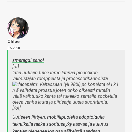
Chloe
6.5.2020
smaragdi sanoi
[ot]
Intel uutisiin tulee ihme lätinää pienehkön
valmistajan romppeista ja prosessorikannoista
Valtaosaan (yli 98%) pc koneista ei i k i
n ä vaihdeta prossua joten onko oikeasti mitään
väliä vaihtuuko kanta tai tukeeko samalla socketilla
oleva vanha lauta ja piirisarja uusia suorittimia.
[/ot]
Uutiseen liittyen, mobiilipuolelta adoptoidulla
tekniikalla raaka suorituskyky kasvaa ja kulutus
kenties pienenee jos osa säikeistä saadaan