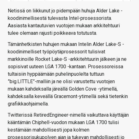
Netissä on liikkunut jo pidempään huhuja Alder Lake -
koodinimellisestä tulevasta Intel-prosessorista.
Aasiasta kantautuvien vuotojen mukaan arkkitehtuuri
tulee olemaan rajusti poikkeava totutusta.
Tämänhetkisten huhujen mukaan Intelin Alder Lake-S -
koodinimelliset työpöytäprosessorit tulisivat
markkinoille Rocket Lake-S -arkkitehtuurin jälkeen ja ne
sopisivat uuteen LGA 1700 -kantaan. Prosessoreissa
tultaisiin hyppäämään puhelinpuolelta tuttuun
”big.LITTLE”-malliin ja ne olisi varustettu vuotojen
mukaan kahdeksalla järeällä Golden Cove -ytimellä,
kahdeksalla keveällä Gracemont-ytimellä sekä tietenkin
grafiikkaohjaimella.
Twitterissä RetiredEngineer-nimellä vaikuttava käyttäjän
kääntämän Chiphell-vuodon mukaan LGA 1700 tulisi
kestämään mahdollisesti jopa kolmen
prosessorisukupolven ajan ja tukevan mahdollisesti jo