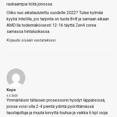
raskaampia töitä jonossa.
Oliko nuo aikataulutettu vuodelle 2022? Tulee kylmää
kyytiä Intelille, jos tarjonta on tuota 8+8 ja samaan aikaan
AMD:lla todennäköisesti 12-16 täyttä Zen4 corea
samassa hintaluokassa.
Kirjaudu sisään vastataksesi
Kepe
6.5.2020
Ymmärtäisin tällaisen prosessorin hyödyt läppäreissä,
joissa voisi olla 2-4 pientä ydintä pyörittämässä
taustajuttuja ja muuta kevyttä touhua ja vaikka 6 kpl isoja