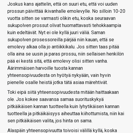
Joskus kans ajattelin, että on suuri etu, että voi uuden
prossun päivittää ikivanhalle emolevylle. No silloin 10-20
vuotta sitten se varmasti olikin etu, koska seuraavan
sukupolven prossut olivat huomattavasti tehokkaampia
kuin edeltävät. Nyt ei ole kyllä juuri väliä. Saman
sukupolven prosessoreilla pärjää niin kauan, että se
emolevy alkaa olla jo antiikkikalu. Jos sitten taas pitää
olla aina se uusin ja paras prossu, niin sellaisen henkilön
pää ei kestä sitä, että emolevy olisi sitten vanha.
Äärimmäisen harvoille tuosta kannan
yhteensopivuudesta on hyötyä nykyään, vain hyvin
pienelle osalle heistä jotka tätä asiaa märehtivät.
Toki eipä siitä yhteensopivuudesta mitään haittaakaan
ole. Jos kokee saavansa samaa suorituskykyä
pitkäikäisen kannan tuotteella kuin lyhytikäisen kannan
tuotteella ja pitkäikäisyys aiheuttaa kiihottumista, niin kai
sen pitkäikäisen valita, jos hinta on sama.
Alaspäin yhteensopivuutta toivoisi välillä kyllä, koska