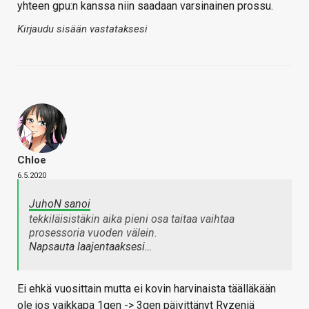
yhteen gpu:n kanssa niin saadaan varsinainen prossu.
Kirjaudu sisään vastataksesi
Chloe
6.5.2020
JuhoN sanoi
tekkiläisistäkin aika pieni osa taitaa vaihtaa
prosessoria vuoden välein.
Napsauta laajentaaksesi…
Ei ehkä vuosittain mutta ei kovin harvinaista täälläkään
ole jos vaikkapa 1gen -> 3gen päivittänyt Ryzeniä