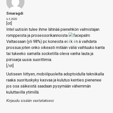
Smaragdi
6.5.2020
[ot]
Intel uutisiin tulee ihme lätinää pienehkön valmistajan
romppeista ja prosessorikannoista
Valtaosaan (yli 98%) pc koneista ei i k i n ä vaihdeta
prossua joten onko oikeasti mitään väliä vaihtuuko kanta
tai tukeeko samalla socketilla oleva vanha lauta ja
piirisarja uusia suorittimia.
[/ot]
Uutiseen liittyen, mobiilipuolelta adoptoidulla tekniikalla
raaka suorituskyky kasvaa ja kulutus kenties pienenee
jos osa säikeistä saadaan pysymään vähemmän
kuluttavilla ytimillä.
Kirjaudu sisään vastataksesi