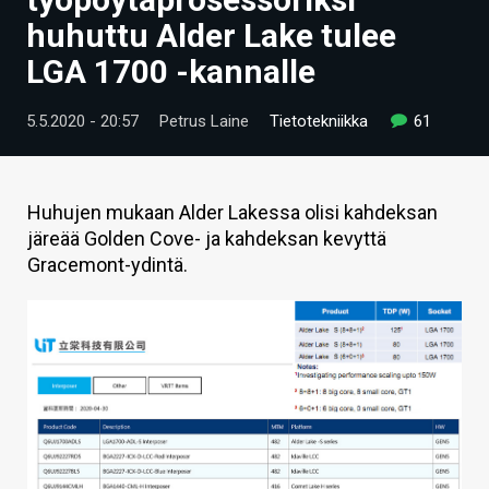
ARTIKKELIT
huhuttu Alder Lake tulee
LGA 1700 -kannalle
VIDEOT
TECHBBS
5.5.2020 - 20:57
Petrus Laine
Tietotekniikka
61
TIETOA
HINTA.FI
Huhujen mukaan Alder Lakessa olisi kahdeksan
järeää Golden Cove- ja kahdeksan kevyttä
KAUPPA
Gracemont-ydintä.
VAIHDA TEEMA
HAKU