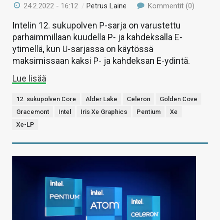
24.2.2022 - 16:12
/
Petrus Laine
Kommentit (0)
Intelin 12. sukupolven P-sarja on varustettu
parhaimmillaan kuudella P- ja kahdeksalla E-
ytimellä, kun U-sarjassa on käytössä
maksimissaan kaksi P- ja kahdeksan E-ydintä.
Lue lisää
12. sukupolven Core
Alder Lake
Celeron
Golden Cove
Gracemont
Intel
Iris Xe Graphics
Pentium
Xe
Xe-LP