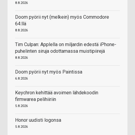
8.8.2026
Doom pyörii nyt (melkein) myös Commodore
64:llä
8.8.2026
Tim Culpan: Applella on miljardin edestä iPhone-
puhelinten siruja odottamassa muistipiirejä
8.8.2026
Doom pyörii nyt myös Paintissa
6.8.2026
Keychron kehittää avoimen lähdekoodin
firmwarea pelihiiriin
5.8.2026
Honor uudisti logonsa
5.8.2026