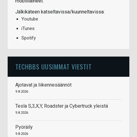
mobiiliaiheet.
Jälkikäteen katseltavissa/kuunneltavissa:
Youtube
iTunes
Spotify
TECHBBS UUSIMMAT VIESTIT
Ajotavat ja liikennesäännöt
9.8.2026
Tesla S,3,X,Y, Roadster ja Cybertruck yleistä
9.8.2026
Pyöräily
9.8.2026