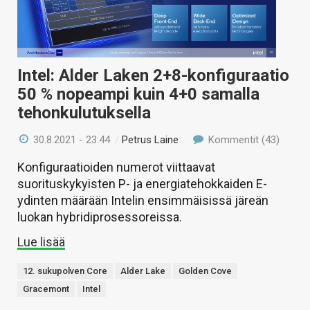
Intel: Alder Laken 2+8-konfiguraatio
50 % nopeampi kuin 4+0 samalla
tehonkulutuksella
30.8.2021 - 23:44
/
Petrus Laine
Kommentit (43)
Konfiguraatioiden numerot viittaavat
suorituskykyisten P- ja energiatehokkaiden E-
ydinten määrään Intelin ensimmäisissä järeän
luokan hybridiprosessoreissa.
Lue lisää
12. sukupolven Core
Alder Lake
Golden Cove
Gracemont
Intel