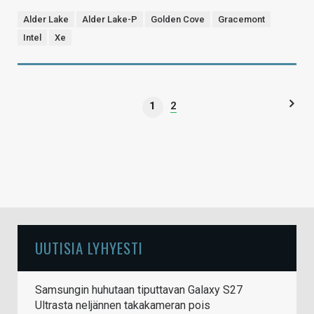
Alder Lake
Alder Lake-P
Golden Cove
Gracemont
Intel
Xe
1
2
UUTISIA LYHYESTI
Samsungin huhutaan tiputtavan Galaxy S27
Ultrasta neljännen takakameran pois