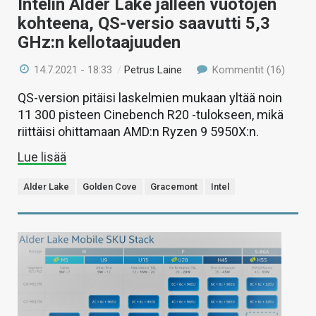
Intelin Alder Lake jälleen vuotojen
kohteena, QS-versio saavutti 5,3
GHz:n kellotaajuuden
14.7.2021 - 18:33
/
Petrus Laine
Kommentit (16)
QS-version pitäisi laskelmien mukaan yltää noin
11 300 pisteen Cinebench R20 -tulokseen, mikä
riittäisi ohittamaan AMD:n Ryzen 9 5950X:n.
Lue lisää
Alder Lake
Golden Cove
Gracemont
Intel