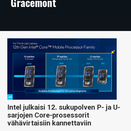
Gracemont
ARTIKKELIT
VIDEOT
TECHBBS
TIETOA
HINTA.FI
KAUPPA
VAIHDA TEEMA
Intel julkaisi 12. sukupolven P- ja U-
HAKU
sarjojen Core-prosessorit
vähävirtaisiin kannettaviin