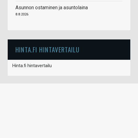
Asunnon ostaminen ja asuntolaina
8.8.2026
HINTA.FI HINTAVERTAILU
Hinta.fi hintavertailu