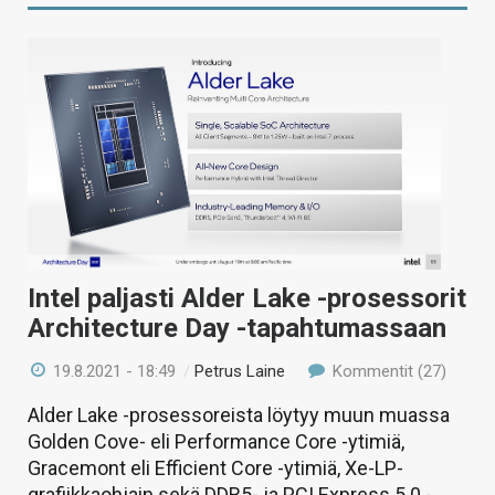
Intel paljasti Alder Lake -prosessorit
Architecture Day -tapahtumassaan
19.8.2021 - 18:49
/
Petrus Laine
Kommentit (27)
Alder Lake -prosessoreista löytyy muun muassa
Golden Cove- eli Performance Core -ytimiä,
Gracemont eli Efficient Core -ytimiä, Xe-LP-
grafiikkaohjain sekä DDR5- ja PCI Express 5.0 -