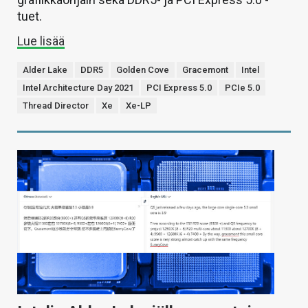
tuet.
Lue lisää
Alder Lake
DDR5
Golden Cove
Gracemont
Intel
Intel Architecture Day 2021
PCI Express 5.0
PCIe 5.0
Thread Director
Xe
Xe-LP