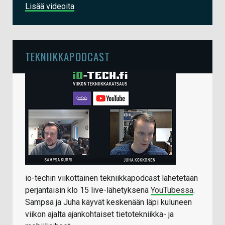
Lisää videoita
TEKNIIKKAPODCAST
io-techin viikottainen tekniikkapodcast lähetetään
perjantaisin klo 15 live-lähetyksenä
YouTubessa
.
Sampsa ja Juha käyvät keskenään läpi kuluneen
viikon ajalta ajankohtaiset tietotekniikka- ja