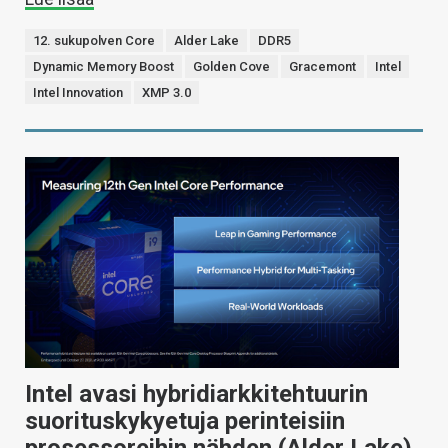
12. sukupolven Core
Alder Lake
DDR5
Dynamic Memory Boost
Golden Cove
Gracemont
Intel
Intel Innovation
XMP 3.0
Intel avasi hybridiarkkitehtuurin
suorituskykyetuja perinteisiin
prosessoreihin nähden (Alder Lake)