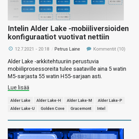
Intelin Alder Lake -mobiiliversioiden
konfiguraatiot vuotivat nettiin
12.7.2021 - 20:18
/
Petrus Laine
Kommentit (10)
Alder Lake -arkkitehtuuriin perustuvia
mobiiliprosessoreita tulee saataville aina 5 watin
M5-sarjasta 55 watin H55-sarjaan asti.
Lue lisää
Alder Lake
Alder Lake-H
Alder Lake-M
Alder Lake-P
Alder Lake-U
Golden Cove
Gracemont
Intel