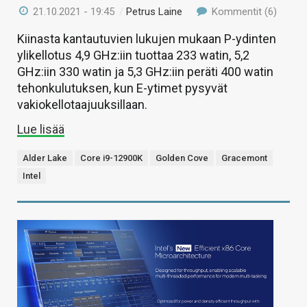
21.10.2021 - 19:45
/
Petrus Laine
Kommentit (6)
Kiinasta kantautuvien lukujen mukaan P-ydinten
ylikellotus 4,9 GHz:iin tuottaa 233 watin, 5,2
GHz:iin 330 watin ja 5,3 GHz:iin peräti 400 watin
tehonkulutuksen, kun E-ytimet pysyvät
vakiokellotaajuuksillaan.
Lue lisää
Alder Lake
Core i9-12900K
Golden Cove
Gracemont
Intel