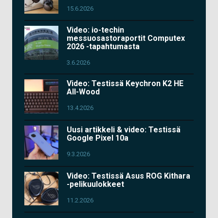
15.6.2026
Video: io-techin
messuosastoraportit Computex
2026 -tapahtumasta
3.6.2026
Video: Testissä Keychron K2 HE
All-Wood
13.4.2026
Uusi artikkeli & video: Testissä
Google Pixel 10a
9.3.2026
Video: Testissä Asus ROG Kithara
-pelikuulokkeet
11.2.2026