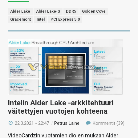
Alder Lake
Alder Lake-S
DDR5
Golden Cove
Gracemont
Intel
PCI Express 5.0
Intelin Alder Lake -arkkitehtuuri
väitettyjen vuotojen kohteena
22.3.2021 - 22:47
/
Petrus Laine
Kommentit (39)
VideoCardzin vuotamien diojen mukaan Alder