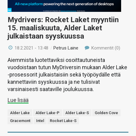
Mydrivers: Rocket Laket myyntiin
15. maaliskuuta, Alder Laket
julkaistaan syyskuussa
18.2.2021 - 13:48
/
Petrus Laine
Kommentit (0)
Aiemmista luotettaviksi osoittautuneista
vuodoistaan tutun MyDriversin mukaan Alder Lake
-prosessorit julkaistaisiin sekä työpöydälle että
kannettaviin syyskuussa ja ne tulisivat
varsinaisesti saataville joulukuussa.
Lue lisää
Alder Lake
Alder Lake-P
Alder Lake-S
Golden Cove
Gracemont
Intel
Rocket Lake-S