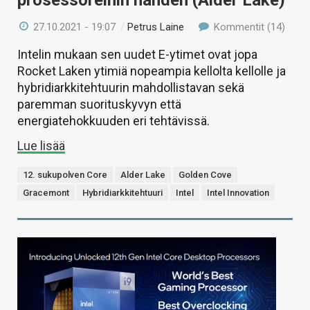
27.10.2021 - 19:07
/
Petrus Laine
Kommentit (14)
Intelin mukaan sen uudet E-ytimet ovat jopa
Rocket Laken ytimiä nopeampia kellolta kellolle ja
hybridiarkkitehtuurin mahdollistavan sekä
paremman suorituskyvyn että
energiatehokkuuden eri tehtävissä.
Lue lisää
12. sukupolven Core
Alder Lake
Golden Cove
Gracemont
Hybridiarkkitehtuuri
Intel
Intel Innovation