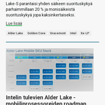
Lake-S parantaisi yhden säikeen suorituskykyä
parhaimmillaan 20 % ja monisäikeistä
suorituskykyä jopa kaksinkertaiseksi.
Lue lisää
Alder Lake
Golden Cove
Gracemont
Intel
Xe-LP
Intelin tulevien Alder Lake -
mobiiliprosessoreiden roadmap