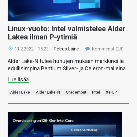
Linux-vuoto: Intel valmistelee Alder
Lakea ilman P-ytimiä
11.2.2022 - 15:23
/
Petrus Laine
Kommentit (28)
Alder Lake-N tulee huhujen mukaan markkinoille
edullisimpina Pentium Silver- ja Celeron-malleina.
Lue lisää
Alder Lake
Alder Lake-N
Gracemont
Intel
Xe-LP