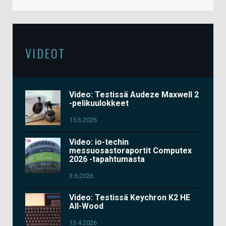
VIDEOT
Video: Testissä Audeze Maxwell 2
-pelikuulokkeet
15.6.2026
Video: io-techin
messuosastoraportit Computex
2026 -tapahtumasta
3.6.2026
Video: Testissä Keychron K2 HE
All-Wood
13.4.2026