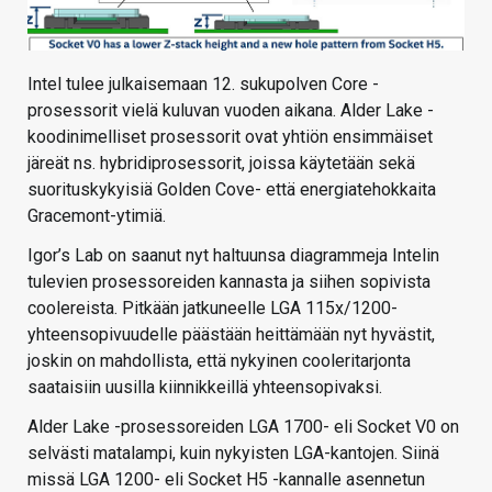
Intel tulee julkaisemaan 12. sukupolven Core -
prosessorit vielä kuluvan vuoden aikana. Alder Lake -
koodinimelliset prosessorit ovat yhtiön ensimmäiset
järeät ns. hybridiprosessorit, joissa käytetään sekä
suorituskykyisiä Golden Cove- että energiatehokkaita
Gracemont-ytimiä.
Igor’s Lab on saanut nyt haltuunsa diagrammeja Intelin
tulevien prosessoreiden kannasta ja siihen sopivista
coolereista. Pitkään jatkuneelle LGA 115x/1200-
yhteensopivuudelle päästään heittämään nyt hyvästit,
joskin on mahdollista, että nykyinen cooleritarjonta
saataisiin uusilla kiinnikkeillä yhteensopivaksi.
Alder Lake -prosessoreiden LGA 1700- eli Socket V0 on
selvästi matalampi, kuin nykyisten LGA-kantojen. Siinä
missä LGA 1200- eli Socket H5 -kannalle asennetun