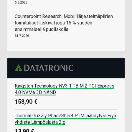
5.8.2026
Counterpoint Research: Mobiilijärjestelmäpiirien
toimitukset laskivat jopa 15 % vuoden
ensimmäisellä puoliskolla
31.7.2026
Kingston Technology NV3 1 TB M.2 PCI Express
4.0 NVMe 3D NAND
158,90 €
Thermal Grizzly PhaseSheet PTM jäähdytyslevyn
yhdiste Lämpöalusta 2 g
13,90 €