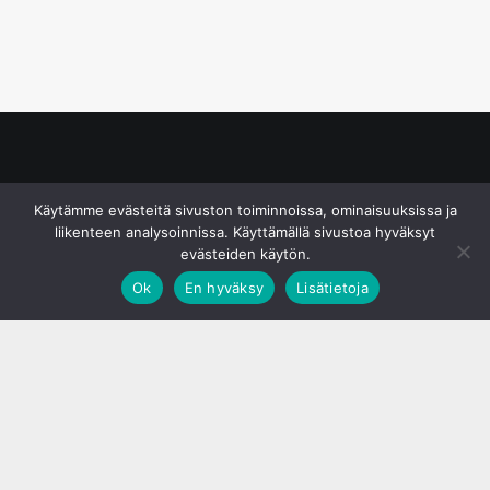
© S&J Media Oy
Käytämme evästeitä sivuston toiminnoissa, ominaisuuksissa ja
liikenteen analysoinnissa. Käyttämällä sivustoa hyväksyt
evästeiden käytön.
Ok
En hyväksy
Lisätietoja
;