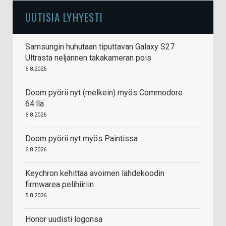
UUTISIA LYHYESTI
Samsungin huhutaan tiputtavan Galaxy S27
Ultrasta neljännen takakameran pois
6.8.2026
Doom pyörii nyt (melkein) myös Commodore
64:llä
6.8.2026
Doom pyörii nyt myös Paintissa
6.8.2026
Keychron kehittää avoimen lähdekoodin
firmwarea pelihiiriin
5.8.2026
Honor uudisti logonsa