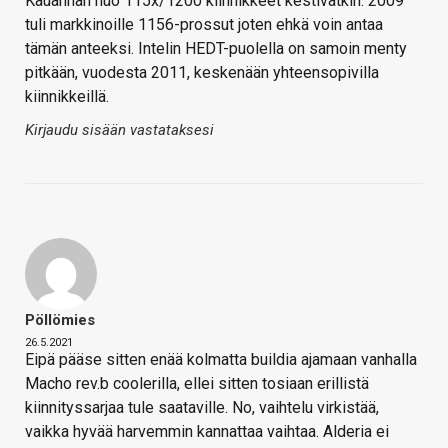
Kauanhan nuo 115x/1200 kiinnikkeet kestivätkin. 2009
tuli markkinoille 1156-prossut joten ehkä voin antaa
tämän anteeksi. Intelin HEDT-puolella on samoin menty
pitkään, vuodesta 2011, keskenään yhteensopivilla
kiinnikkeillä.
Kirjaudu sisään vastataksesi
Pöllömies
26.5.2021
Eipä pääse sitten enää kolmatta buildia ajamaan vanhalla
Macho rev.b coolerilla, ellei sitten tosiaan erillistä
kiinnityssarjaa tule saataville. No, vaihtelu virkistää,
vaikka hyvää harvemmin kannattaa vaihtaa. Alderia ei