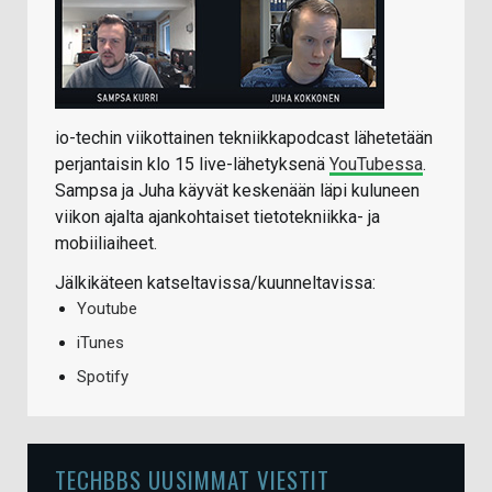
io-techin viikottainen tekniikkapodcast lähetetään
perjantaisin klo 15 live-lähetyksenä
YouTubessa
.
Sampsa ja Juha käyvät keskenään läpi kuluneen
viikon ajalta ajankohtaiset tietotekniikka- ja
mobiiliaiheet.
Jälkikäteen katseltavissa/kuunneltavissa:
Youtube
iTunes
Spotify
TECHBBS UUSIMMAT VIESTIT