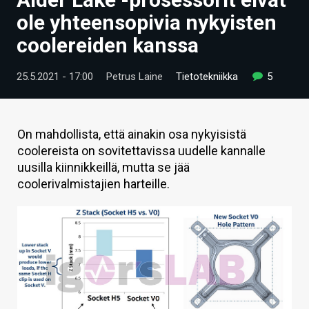
ARTIKKELIT
ole yhteensopivia nykyisten
coolereiden kanssa
VIDEOT
TECHBBS
25.5.2021 - 17:00
Petrus Laine
Tietotekniikka
5
TIETOA
HINTA.FI
On mahdollista, että ainakin osa nykyisistä
coolereista on sovitettavissa uudelle kannalle
KAUPPA
uusilla kiinnikkeillä, mutta se jää
coolerivalmistajien harteille.
VAIHDA TEEMA
HAKU