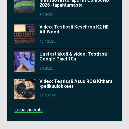
messuosastoraportit Computex
2026 -tapahtumasta
3.6.2026
Video: Testissä Keychron K2 HE
All-Wood
13.4.2026
Uusi artikkeli & video: Testissä
Google Pixel 10a
9.3.2026
Video: Testissä Asus ROG Kithara
-pelikuulokkeet
11.2.2026
Lisää videoita