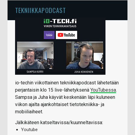
TEKNIIKKAPODCAST
io-techin viikottainen tekniikkapodcast lähetetään
perjantaisin klo 15 live-lähetyksenä
YouTubessa
.
Sampsa ja Juha käyvät keskenään läpi kuluneen
viikon ajalta ajankohtaiset tietotekniikka- ja
mobiiliaiheet.
Jälkikäteen katseltavissa/kuunneltavissa:
Youtube