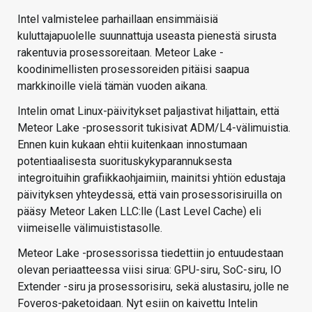
Intel valmistelee parhaillaan ensimmäisiä
kuluttajapuolelle suunnattuja useasta pienestä sirusta
rakentuvia prosessoreitaan. Meteor Lake -
koodinimellisten prosessoreiden pitäisi saapua
markkinoille vielä tämän vuoden aikana.
Intelin omat Linux-päivitykset paljastivat hiljattain, että
Meteor Lake -prosessorit tukisivat ADM/L4-välimuistia.
Ennen kuin kukaan ehtii kuitenkaan innostumaan
potentiaalisesta suorituskykyparannuksesta
integroituihin grafiikkaohjaimiin, mainitsi yhtiön edustaja
päivityksen yhteydessä, että vain prosessorisiruilla on
pääsy Meteor Laken LLC:lle (Last Level Cache) eli
viimeiselle välimuististasolle.
Meteor Lake -prosessorissa tiedettiin jo entuudestaan
olevan periaatteessa viisi sirua: GPU-siru, SoC-siru, IO
Extender -siru ja prosessorisiru, sekä alustasiru, jolle ne
Foveros-paketoidaan. Nyt esiin on kaivettu Intelin