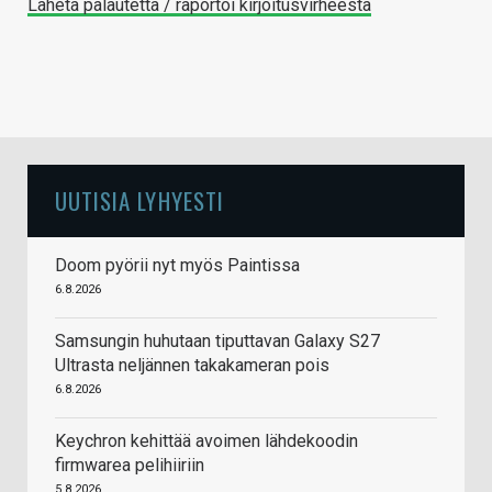
Lähetä palautetta / raportoi kirjoitusvirheestä
UUTISIA LYHYESTI
Doom pyörii nyt myös Paintissa
6.8.2026
Samsungin huhutaan tiputtavan Galaxy S27
Ultrasta neljännen takakameran pois
6.8.2026
Keychron kehittää avoimen lähdekoodin
firmwarea pelihiiriin
5.8.2026