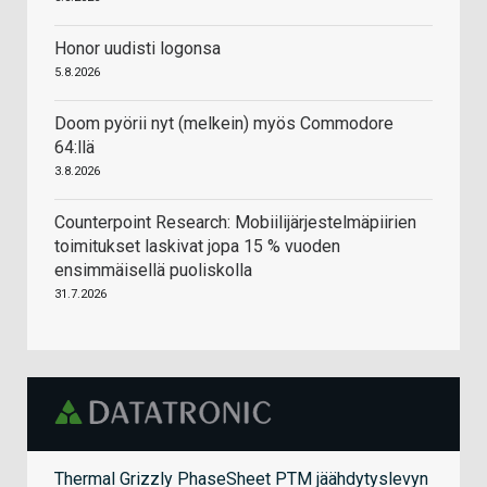
Honor uudisti logonsa
5.8.2026
Doom pyörii nyt (melkein) myös Commodore
64:llä
3.8.2026
Counterpoint Research: Mobiilijärjestelmäpiirien
toimitukset laskivat jopa 15 % vuoden
ensimmäisellä puoliskolla
31.7.2026
Thermal Grizzly PhaseSheet PTM jäähdytyslevyn