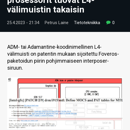
ARTIKKELIT
välimuistin takaisin
VIDEOT
25.4.2023 - 21:34
Petrus Laine
Tietotekniikka
0
TECHBBS
TIETOA
ADM- tai Adamantine-koodinimellinen L4-
välimuisti on patentin mukaan sijoitettu Foveros-
HINTA.FI
paketoidun piirin pohjimmaiseen interposer-
siruun.
KAUPPA
VAIHDA TEEMA
HAKU