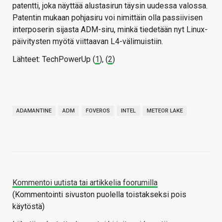
patentti, joka näyttää alustasirun täysin uudessa valossa.
Patentin mukaan pohjasiru voi nimittäin olla passiivisen
interposerin sijasta ADM-siru, minkä tiedetään nyt Linux-
päivitysten myötä viittaavan L4-välimuistiin.
Lähteet: TechPowerUp (
1
), (
2
)
ADAMANTINE
ADM
FOVEROS
INTEL
METEOR LAKE
Kommentoi uutista tai artikkelia foorumilla
(Kommentointi sivuston puolella toistakseksi pois
käytöstä)