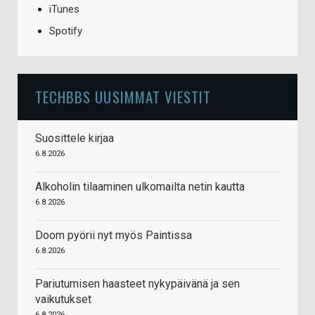
iTunes
Spotify
TECHBBS UUSIMMAT VIESTIT
Suosittele kirjaa
6.8.2026
Alkoholin tilaaminen ulkomailta netin kautta
6.8.2026
Doom pyörii nyt myös Paintissa
6.8.2026
Pariutumisen haasteet nykypäivänä ja sen
vaikutukset
6.8.2026