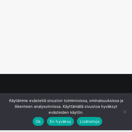
© S&J Media Oy
Käytämme evästeitä sivuston toiminnoissa, ominaisuuksissa ja
liikenteen analysoinnissa. Käyttämällä sivustoa hyväksyt
evästeiden käytön.
Ok
En hyväksy
Lisätietoja