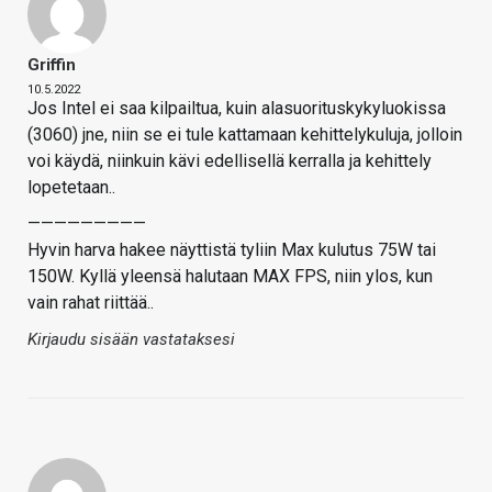
Griffin
10.5.2022
Jos Intel ei saa kilpailtua, kuin alasuorituskykyluokissa
(3060) jne, niin se ei tule kattamaan kehittelykuluja, jolloin
voi käydä, niinkuin kävi edellisellä kerralla ja kehittely
lopetetaan..
—————————
Hyvin harva hakee näyttistä tyliin Max kulutus 75W tai
150W. Kyllä yleensä halutaan MAX FPS, niin ylos, kun
vain rahat riittää..
Kirjaudu sisään vastataksesi