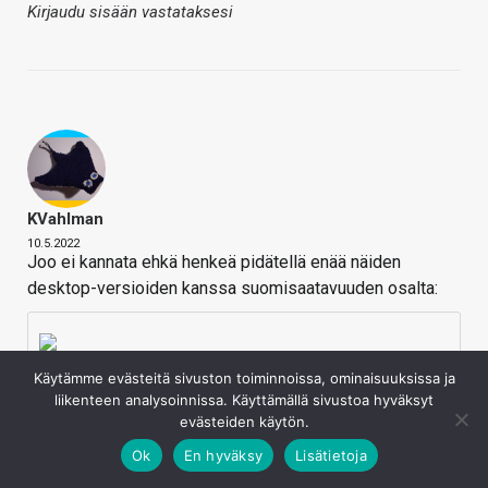
Kirjaudu sisään vastataksesi
KVahlman
10.5.2022
Joo ei kannata ehkä henkeä pidätellä enää näiden
desktop-versioiden kanssa suomisaatavuuden osalta:
Intel confirms desktop Arc will
Käytämme evästeitä sivuston toiminnoissa, ominaisuuksissa ja
be China exclusive at launch –
liikenteen analysoinnissa. Käyttämällä sivustoa hyväksyt
VideoCardz.com
evästeiden käytön.
Intel admits Arc GPUs are delayed
Ok
En hyväksy
Lisätietoja
and encountered software problems