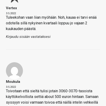
Vertex
3.5.2022
Tuleekohan vaan liian myöhään. Noh, kauaa ei tarvi enää
odotella sillä nykyinen kvartaali loppuu jo vajaan 2
kuukauden päästä.
Kirjaudu sisään vastataksesi
Moukula
3.5.2022
Toivotaan että sieltä tulisi jotain 3060-3070-tasoista
käyttökelvollista settiä about 500 euron hintaan. Samaan
syssyyn voisi varmaan toivoa että näillä intelin vehkeillä