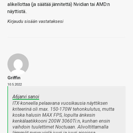
alikellottaa (ja säätää jännitettä) Nvidian tai AMD:n
näyttistä..
Kirjaudu sisään vastataksesi
Griffin
10.5.2022
A6jarvi sanoi
ITX-koneella pelaavana vuosikausia näyttiksen
kriteerinä oli max. 150-170W tehonkulutus, mutta
koska halusin MAX FPS, lopulta änkesin
kenkälaatikkooni 200W 3060Ti:n, kunhan ensin
vaihdoin tuulettimet Noctuaan. Alivoltittamalla
lämmöt pysyy vielä juuri ja juuri aisoissa.