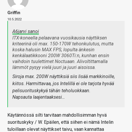
Griffin
10.5.2022
A6jarvi sanoi
ITX-koneella pelaavana vuosikausia näyttiksen
kriteerinä oli max. 150-170W tehonkulutus, mutta
koska halusin MAX FPS, lopulta änkesin
kenkälaatikkooni 200W 3060Ti:n, kunhan ensin
vaihdoin tuulettimet Noctuaan. Alivoltittamalla
lämmöt pysyy vielä juuri ja juuri aisoissa.
Siroja max. 200W näyttiksiä siis lisää markkinoille,
kiitos. Harmittavaa, jos Intelillä ei ole tarjota hyvää
pelisuorituskykyä tähän teholuokkaan.
Napsauta laajentaaksesi…
Käytännössä silti tarvitaan mahdollisimman hyvä
suorituskyky / W. Epäilen, että siihen ei nämä Intelin
tuloillaan olevat näyttikset taivu, vaan kannattaa