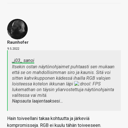
Raunhofer
9.5.2022
_j03_ sanoi
Itsekin ostan näytönohjaimet puhtaasti sen mukaan
että se on mahdollisimman siro ja kaunis. Sitä voi
sitten kahvikupponen kädessä ihailla RGB valojen
loisteessa kotelon ikkunan läpi
FPS
lukemathan on täysin yliarvostettuja näytönohjainta
valitessa vai mitä.
Napsauta laajentaaksesi…
Hain toiveellani takaa kohtuutta ja järkeviä
kompromisseja. RGB ei kuulu tähän toiveeseen.