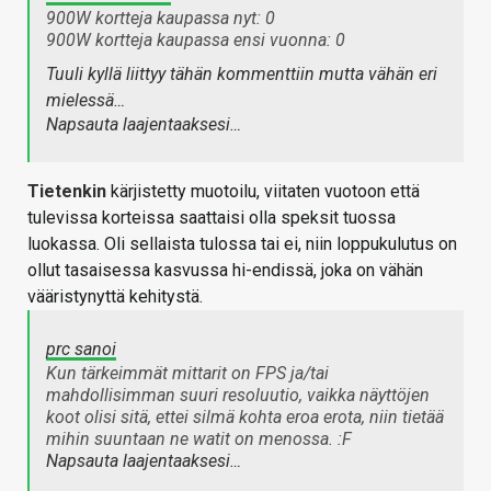
900W kortteja kaupassa nyt: 0
900W kortteja kaupassa ensi vuonna: 0
Tuuli kyllä liittyy tähän kommenttiin mutta vähän eri
mielessä…
Napsauta laajentaaksesi…
Tietenkin
kärjistetty muotoilu, viitaten vuotoon että
tulevissa korteissa saattaisi olla speksit tuossa
luokassa. Oli sellaista tulossa tai ei, niin loppukulutus on
ollut tasaisessa kasvussa hi-endissä, joka on vähän
vääristynyttä kehitystä.
prc sanoi
Kun tärkeimmät mittarit on FPS ja/tai
mahdollisimman suuri resoluutio, vaikka näyttöjen
koot olisi sitä, ettei silmä kohta eroa erota, niin tietää
mihin suuntaan ne watit on menossa. :F
Napsauta laajentaaksesi…