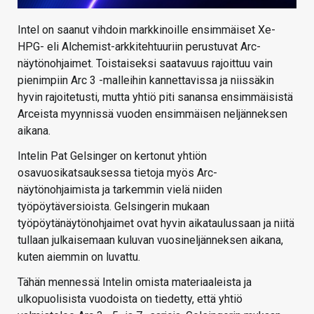
Intel on saanut vihdoin markkinoille ensimmäiset Xe-
HPG- eli Alchemist-arkkitehtuuriin perustuvat Arc-
näytönohjaimet. Toistaiseksi saatavuus rajoittuu vain
pienimpiin Arc 3 -malleihin kannettavissa ja niissäkin
hyvin rajoitetusti, mutta yhtiö piti sanansa ensimmäisistä
Arceista myynnissä vuoden ensimmäisen neljänneksen
aikana.
Intelin Pat Gelsinger on kertonut yhtiön
osavuosikatsauksessa tietoja myös Arc-
näytönohjaimista ja tarkemmin vielä niiden
työpöytäversioista. Gelsingerin mukaan
työpöytänäytönohjaimet ovat hyvin aikataulussaan ja niitä
tullaan julkaisemaan kuluvan vuosineljänneksen aikana,
kuten aiemmin on luvattu.
Tähän mennessä Intelin omista materiaaleista ja
ulkopuolisista vuodoista on tiedetty, että yhtiö