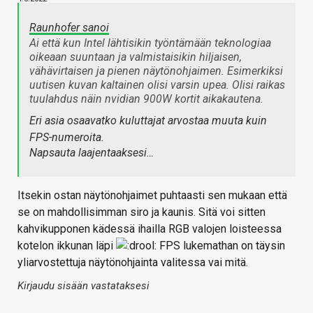
Raunhofer sanoi
Ai että kun Intel lähtisikin työntämään teknologiaa
oikeaan suuntaan ja valmistaisikin hiljaisen,
vähävirtaisen ja pienen näytönohjaimen. Esimerkiksi
uutisen kuvan kaltainen olisi varsin upea. Olisi raikas
tuulahdus näin nvidian 900W kortit aikakautena.
Eri asia osaavatko kuluttajat arvostaa muuta kuin
FPS-numeroita.
Napsauta laajentaaksesi…
Itsekin ostan näytönohjaimet puhtaasti sen mukaan että
se on mahdollisimman siro ja kaunis. Sitä voi sitten
kahvikupponen kädessä ihailla RGB valojen loisteessa
kotelon ikkunan läpi
FPS lukemathan on täysin
yliarvostettuja näytönohjainta valitessa vai mitä.
Kirjaudu sisään vastataksesi