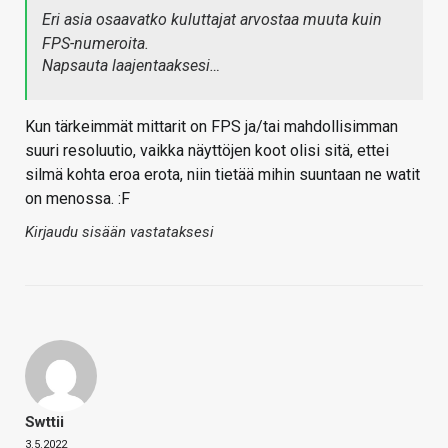
Eri asia osaavatko kuluttajat arvostaa muuta kuin
FPS-numeroita.
Napsauta laajentaaksesi…
Kun tärkeimmät mittarit on FPS ja/tai mahdollisimman
suuri resoluutio, vaikka näyttöjen koot olisi sitä, ettei
silmä kohta eroa erota, niin tietää mihin suuntaan ne watit
on menossa. :F
Kirjaudu sisään vastataksesi
Swttii
3.5.2022