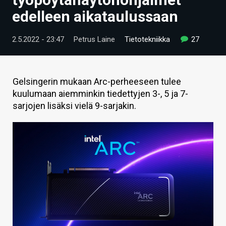
ARTIKKELIT
edelleen aikataulussaan
VIDEOT
2.5.2022 - 23:47
Petrus Laine
Tietotekniikka
27
TECHBBS
TIETOA
Gelsingerin mukaan Arc-perheeseen tulee
kuulumaan aiemminkin tiedettyjen 3-, 5 ja 7-
HINTA.FI
sarjojen lisäksi vielä 9-sarjakin.
KAUPPA
VAIHDA TEEMA
HAKU