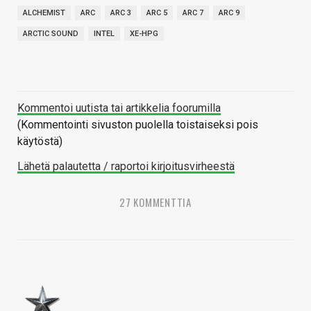
ALCHEMIST
ARC
ARC 3
ARC 5
ARC 7
ARC 9
ARCTIC SOUND
INTEL
XE-HPG
Kommentoi uutista tai artikkelia foorumilla
(Kommentointi sivuston puolella toistaiseksi pois
käytöstä)
Lähetä palautetta / raportoi kirjoitusvirheestä
27 KOMMENTTIA