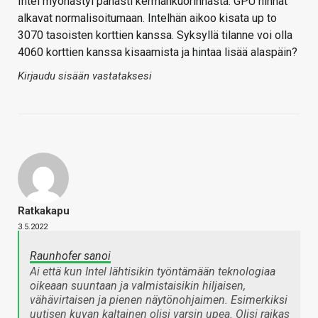
Intel myöhästyi pahasti kermankuorinnasta. GPU hinnat
alkavat normalisoitumaan. Intelhän aikoo kisata up to
3070 tasoisten korttien kanssa. Syksyllä tilanne voi olla
4060 korttien kanssa kisaamista ja hintaa lisää alaspäin?
Kirjaudu sisään vastataksesi
Ratkakapu
3.5.2022
Raunhofer sanoi
Ai että kun Intel lähtisikin työntämään teknologiaa
oikeaan suuntaan ja valmistaisikin hiljaisen,
vähävirtaisen ja pienen näytönohjaimen. Esimerkiksi
uutisen kuvan kaltainen olisi varsin upea. Olisi raikas