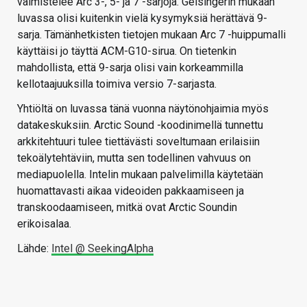
valmistelee Arc 3-, 5- ja 7 -sarjoja. Gelsingerin mukaan
luvassa olisi kuitenkin vielä kysymyksiä herättävä 9-
sarja. Tämänhetkisten tietojen mukaan Arc 7 -huippumalli
käyttäisi jo täyttä ACM-G10-sirua. On tietenkin
mahdollista, että 9-sarja olisi vain korkeammilla
kellotaajuuksilla toimiva versio 7-sarjasta.
Yhtiöltä on luvassa tänä vuonna näytönohjaimia myös
datakeskuksiin. Arctic Sound -koodinimellä tunnettu
arkkitehtuuri tulee tiettävästi soveltumaan erilaisiin
tekoälytehtäviin, mutta sen todellinen vahvuus on
mediapuolella. Intelin mukaan palvelimilla käytetään
huomattavasti aikaa videoiden pakkaamiseen ja
transkoodaamiseen, mitkä ovat Arctic Soundin
erikoisalaa.
Lähde:
Intel @ SeekingAlpha