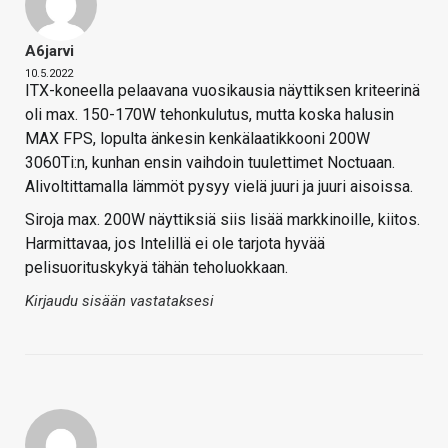
A6jarvi
10.5.2022
ITX-koneella pelaavana vuosikausia näyttiksen kriteerinä
oli max. 150-170W tehonkulutus, mutta koska halusin
MAX FPS, lopulta änkesin kenkälaatikkooni 200W
3060Ti:n, kunhan ensin vaihdoin tuulettimet Noctuaan.
Alivoltittamalla lämmöt pysyy vielä juuri ja juuri aisoissa.
Siroja max. 200W näyttiksiä siis lisää markkinoille, kiitos.
Harmittavaa, jos Intelillä ei ole tarjota hyvää
pelisuorituskykyä tähän teholuokkaan.
Kirjaudu sisään vastataksesi