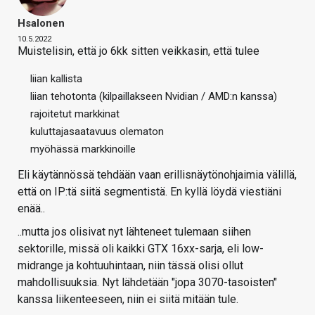
Hsalonen
10.5.2022
Muistelisin, että jo 6kk sitten veikkasin, että tulee
liian kallista
liian tehotonta (kilpaillakseen Nvidian / AMD:n kanssa)
rajoitetut markkinat
kuluttajasaatavuus olematon
myöhässä markkinoille
Eli käytännössä tehdään vaan erillisnäytönohjaimia välillä,
että on IP:tä siitä segmentistä. En kyllä löydä viestiäni
enää..
..mutta jos olisivat nyt lähteneet tulemaan siihen
sektorille, missä oli kaikki GTX 16xx-sarja, eli low-
midrange ja kohtuuhintaan, niin tässä olisi ollut
mahdollisuuksia. Nyt lähdetään "jopa 3070-tasoisten"
kanssa liikenteeseen, niin ei siitä mitään tule.