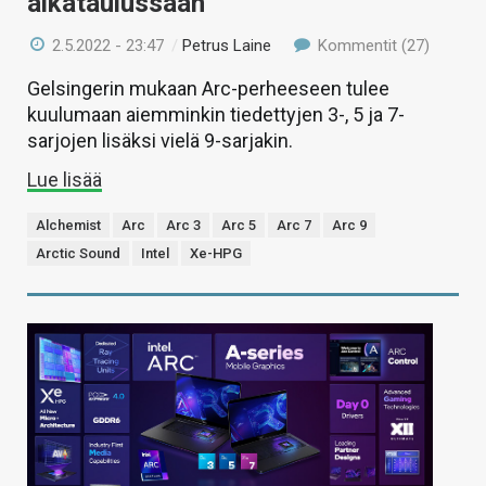
aikataulussaan
2.5.2022 - 23:47
/
Petrus Laine
Kommentit (27)
Gelsingerin mukaan Arc-perheeseen tulee
kuulumaan aiemminkin tiedettyjen 3-, 5 ja 7-
sarjojen lisäksi vielä 9-sarjakin.
Lue lisää
Alchemist
Arc
Arc 3
Arc 5
Arc 7
Arc 9
Arctic Sound
Intel
Xe-HPG