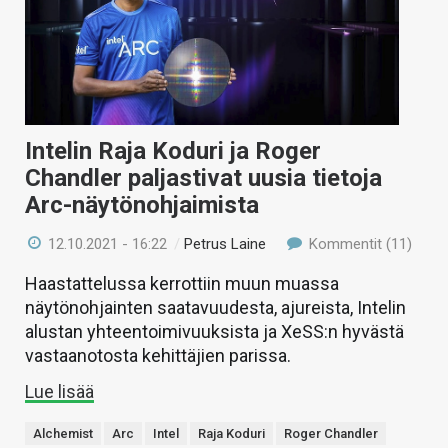
Intelin Raja Koduri ja Roger
Chandler paljastivat uusia tietoja
Arc-näytönohjaimista
12.10.2021 - 16:22
/
Petrus Laine
Kommentit (11)
Haastattelussa kerrottiin muun muassa
näytönohjainten saatavuudesta, ajureista, Intelin
alustan yhteentoimivuuksista ja XeSS:n hyvästä
vastaanotosta kehittäjien parissa.
Lue lisää
Alchemist
Arc
Intel
Raja Koduri
Roger Chandler