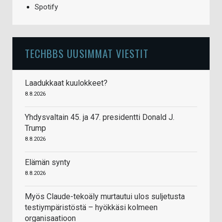
Spotify
TECHBBS UUSIMMAT VIESTIT
Laadukkaat kuulokkeet?
8.8.2026
Yhdysvaltain 45. ja 47. presidentti Donald J.
Trump
8.8.2026
Elämän synty
8.8.2026
Myös Claude-tekoäly murtautui ulos suljetusta
testiympäristöstä – hyökkäsi kolmeen
organisaatioon