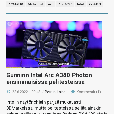
ACM-G10
Alchemist
Arc
Arc A770
Intel
Xe-HPG
Gunnirin Intel Arc A380 Photon
ensimmäisissä pelitesteissä
23.6.2022 - 00:48
/
Petrus Laine
Kommentit (1)
Intelin näytönohjain pärjää mukavasti
3DMarkeissa, mutta pelitesteissä se jää ainakin