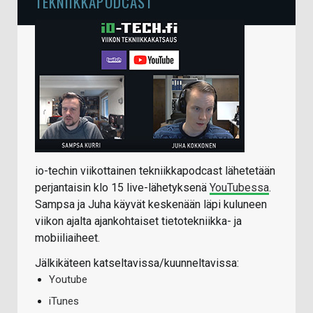
TEKNIIKKAPODCAST
io-techin viikottainen tekniikkapodcast lähetetään
perjantaisin klo 15 live-lähetyksenä
YouTubessa
.
Sampsa ja Juha käyvät keskenään läpi kuluneen
viikon ajalta ajankohtaiset tietotekniikka- ja
mobiiliaiheet.
Jälkikäteen katseltavissa/kuunneltavissa:
Youtube
iTunes