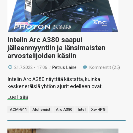
Intelin Arc A380 saapui
jälleenmyyntiin ja länsimaisten
arvostelijoiden käsiin
21.7.2022 - 17:06
/
Petrus Laine
Kommentit (25)
Intelin Arc A380 näyttää kiistatta, kuinka
keskeneräisiä yhtiön ajurit edelleen ovat.
Lue lisää
ACM-G11
Alchemist
Arc A380
Intel
Xe-HPG