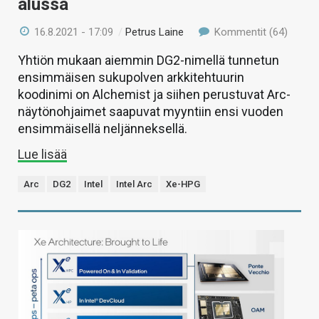
alussa
16.8.2021 - 17:09
/
Petrus Laine
Kommentit (64)
Yhtiön mukaan aiemmin DG2-nimellä tunnetun
ensimmäisen sukupolven arkkitehtuurin
koodinimi on Alchemist ja siihen perustuvat Arc-
näytönohjaimet saapuvat myyntiin ensi vuoden
ensimmäisellä neljänneksellä.
Lue lisää
Arc
DG2
Intel
Intel Arc
Xe-HPG