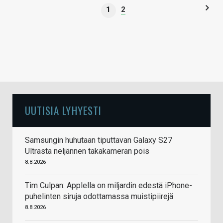
1
2
UUTISIA LYHYESTI
Samsungin huhutaan tiputtavan Galaxy S27
Ultrasta neljännen takakameran pois
8.8.2026
Tim Culpan: Applella on miljardin edestä iPhone-
puhelinten siruja odottamassa muistipiirejä
8.8.2026