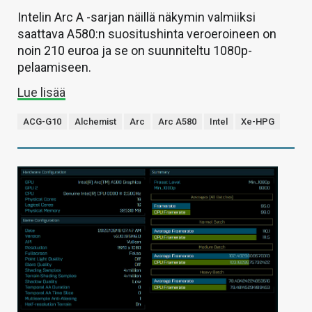
Intelin Arc A -sarjan näillä näkymin valmiiksi
saattava A580:n suositushinta veroeroineen on
noin 210 euroa ja se on suunniteltu 1080p-
pelaamiseen.
Lue lisää
ACG-G10
Alchemist
Arc
Arc A580
Intel
Xe-HPG