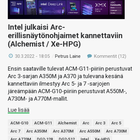
Intel julkaisi Arc-
erillisnäytönohjaimet kannettaviin
(Alchemist / Xe-HPG)
30.3.2022 - 18:05
/
Petrus Laine
Kommentit (12)
Ensin saataville tulevat ACM-G11-piiriin perustuvat
Arc 3-sarjan A350M ja A370 ja tulevana kesänä
kannettaviin ilmestyy Arc 5- ja 7 -sarjojen
järeämpään ACM-G10-piiriin perustuvat A550M-,
A730M- ja A770M-mallit.
Lue lisää
ACM-G10
ACM-G11
Alchemist
Arc
Arc 3
Arc 5
Arc 7
Arc A350M
Arc A370M
Arc A550M
Arc A730M
Arc A770M
DG2-128
DG2-512
Intel
Xe-HPG