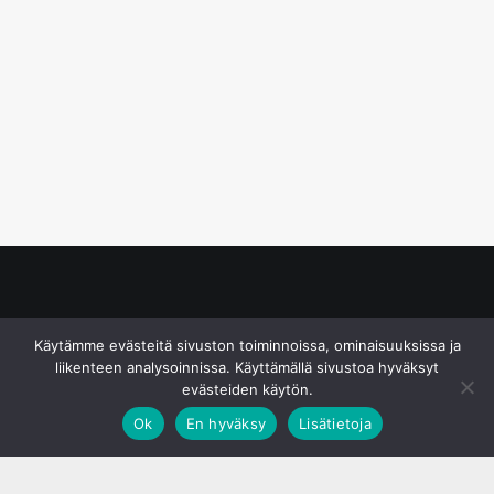
© S&J Media Oy
Käytämme evästeitä sivuston toiminnoissa, ominaisuuksissa ja
liikenteen analysoinnissa. Käyttämällä sivustoa hyväksyt
evästeiden käytön.
Ok
En hyväksy
Lisätietoja
;