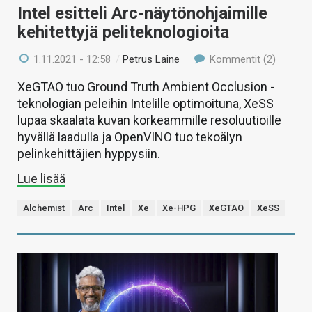
Intel esitteli Arc-näytönohjaimille
kehitettyjä peliteknologioita
1.11.2021 - 12:58
/
Petrus Laine
Kommentit (2)
XeGTAO tuo Ground Truth Ambient Occlusion -
teknologian peleihin Intelille optimoituna, XeSS
lupaa skaalata kuvan korkeammille resoluutioille
hyvällä laadulla ja OpenVINO tuo tekoälyn
pelinkehittäjien hyppysiin.
Lue lisää
Alchemist
Arc
Intel
Xe
Xe-HPG
XeGTAO
XeSS