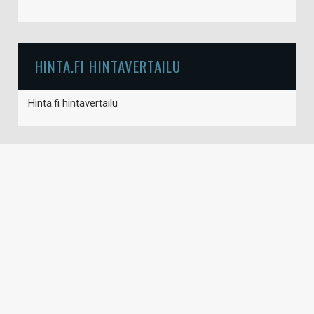
HINTA.FI HINTAVERTAILU
Hinta.fi hintavertailu