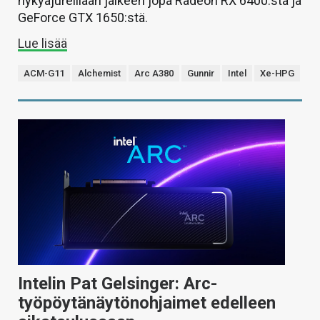
nykyajureillaan jälkeen jopa Radeon RX 6400:sta ja
GeForce GTX 1650:stä.
Lue lisää
ACM-G11
Alchemist
Arc A380
Gunnir
Intel
Xe-HPG
Intelin Pat Gelsinger: Arc-
työpöytänäytönohjaimet edelleen