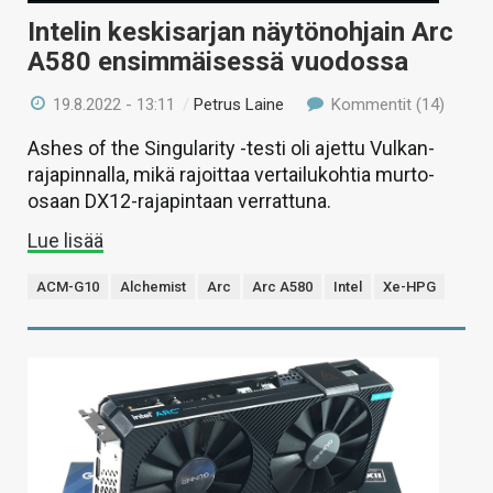
Intelin keskisarjan näytönohjain Arc
A580 ensimmäisessä vuodossa
19.8.2022 - 13:11
/
Petrus Laine
Kommentit (14)
Ashes of the Singularity -testi oli ajettu Vulkan-
rajapinnalla, mikä rajoittaa vertailukohtia murto-
osaan DX12-rajapintaan verrattuna.
Lue lisää
ACM-G10
Alchemist
Arc
Arc A580
Intel
Xe-HPG