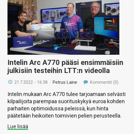
Intelin Arc A770 pääsi ensimmäisiin
julkisiin testeihin LTT:n videolla
21.7.2022 - 16:38
/
Petrus Laine
Kommentit (0)
Intelin mukaan Arc A770 tulee tarjoamaan selvästi
kilpailijoita parempaa suorituskykyä euroa kohden
parhaiten optimoidussa peleissä, kun hinta
päätetään heikoiten toimivien pelien perusteella.
Lue lisää