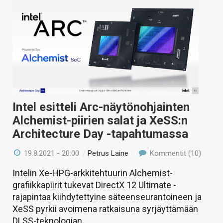
Intel esitteli Arc-näytönohjainten
Alchemist-piirien salat ja XeSS:n
Architecture Day -tapahtumassa
19.8.2021 - 20:00
/
Petrus Laine
Kommentit (10)
Intelin Xe-HPG-arkkitehtuurin Alchemist-
grafiikkapiirit tukevat DirectX 12 Ultimate -
rajapintaa kiihdytettyine säteenseurantoineen ja
XeSS pyrkii avoimena ratkaisuna syrjäyttämään
DLSS-teknologian.