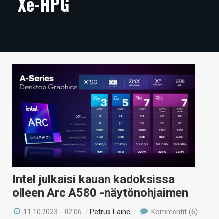
Xe-HPG
ARTIKKELIT
VIDEOT
TECHBBS
TIETOA
HINTA.FI
KAUPPA
VAIHDA TEEMA
Intel julkaisi kauan kadoksissa
HAKU
olleen Arc A580 -näytönohjaimen
11.10.2023 - 02:06
/
Petrus Laine
Kommentit (6)