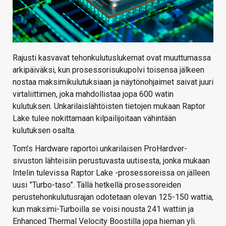
Rajusti kasvavat tehonkulutuslukemat ovat muuttumassa
arkipäiväksi, kun prosessorisukupolvi toisensa jälkeen
nostaa maksimikulutuksiaan ja näytönohjaimet saivat juuri
virtaliittimen, joka mahdollistaa jopa 600 watin
kulutuksen. Unkarilaislähtöisten tietojen mukaan Raptor
Lake tulee nokittamaan kilpailijoitaan vähintään
kulutuksen osalta.
Tom’s Hardware raportoi unkarilaisen ProHardver-
sivuston lähteisiin perustuvasta uutisesta, jonka mukaan
Intelin tulevissa Raptor Lake -prosessoreissa on jälleen
uusi ”Turbo-taso”. Tällä hetkellä prosessoreiden
perustehonkulutusrajan odotetaan olevan 125-150 wattia,
kun maksimi-Turboilla se voisi nousta 241 wattiin ja
Enhanced Thermal Velocity Boostilla jopa hieman yli.