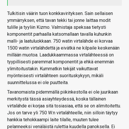
Tulkitisin väärin tuon konkkavirityksen. Sain sellaisen
ymmärryksen, että tavan tekki tai jonne laittaa modit
tulille ja tyyliin Kizmo. Valmistaja speksaa tietysti
komponentit parhaalla katsomallaan tavalla kuhunkin
malli- ja laatuluokkaan. 750 watin virtalähde ei korvaa
1500 watin virtalähdettä ja eivätkä ne kilpaile keskenään
millään muotoa. Laadukkaammassa virtalähteessä on
tyypillisesti paremmat komponentit ja ehkä enemmän
ylimitoitustakin. Kummatkin tekijät vaikuttavat
myönteisesti virtalähteen suorituskykyyn, mikäli
suunnittelussa ei ole puutteita.
Tavanomaista pidemmällä piikinkestolla ei ole juurikaan
merkitystä tässä asiayhteydessä, koska tällainen
virtalähde ei korjaa sitä tosiasiaa, että se on alimitoitettu.
Jos on tarve yli 750 W:n virtalähteelle, niin silloin täytyy
hankkia tehokkaampi laite tilalle, muuten tulee
pelanneeksi venäläistä rulettia kuudella panoksella. Ei