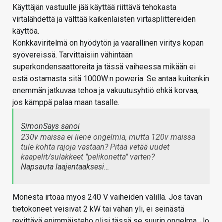
Käyttäjän vastuulle jää käyttää riittävä tehokasta
virtalähdettä ja välttää kaikenlaisten virtasplittereiden
käyttöä.
Konkkaviritelmä on hyödytön ja vaarallinen viritys kopan
syövereissä. Tarvittaisiin vähintään
superkondensaattoreita ja tässä vaiheessa mikään ei
estä ostamasta sitä 1000W:n poweria. Se antaa kuitenkin
enemmän jatkuvaa tehoa ja vakuutusyhtiö ehkä korvaa,
jos kämppä palaa maan tasalle.
SimonSays sanoi
230v maissa ei liene ongelmia, mutta 120v maissa
tule kohta rajoja vastaan? Pitää vetää uudet
kaapelit/sulakkeet "pelikonetta" varten?
Napsauta laajentaaksesi…
Monesta irtoaa myös 240 V vaiheiden välillä. Jos tavan
tietokoneet veisivät 2 kW tai vähän yli, ei seinästä
revittävä enimmäisteho olisi tässä se suurin ongelma. Jo