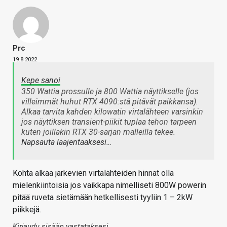
Prc
19.8.2022
Kepe sanoi
350 Wattia prossulle ja 800 Wattia näyttikselle (jos
villeimmät huhut RTX 4090:stä pitävät paikkansa).
Alkaa tarvita kahden kilowatin virtalähteen varsinkin
jos näyttiksen transient-piikit tuplaa tehon tarpeen
kuten joillakin RTX 30-sarjan malleilla tekee.
Napsauta laajentaaksesi…
Kohta alkaa järkevien virtalähteiden hinnat olla
mielenkiintoisia jos vaikkapa nimelliseti 800W powerin
pitää ruveta sietämään hetkellisesti tyyliin 1 – 2kW
piikkejä.
Kirjaudu sisään vastataksesi