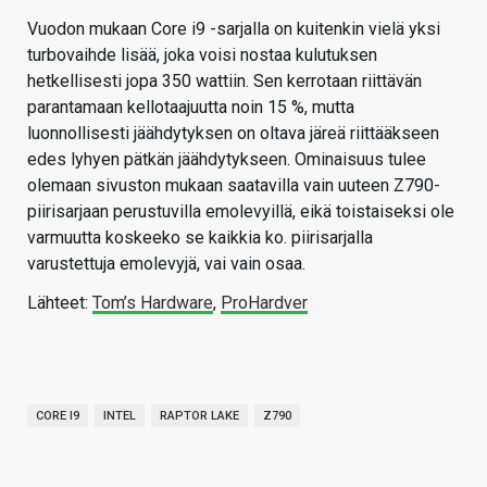
Vuodon mukaan Core i9 -sarjalla on kuitenkin vielä yksi
turbovaihde lisää, joka voisi nostaa kulutuksen
hetkellisesti jopa 350 wattiin. Sen kerrotaan riittävän
parantamaan kellotaajuutta noin 15 %, mutta
luonnollisesti jäähdytyksen on oltava järeä riittääkseen
edes lyhyen pätkän jäähdytykseen. Ominaisuus tulee
olemaan sivuston mukaan saatavilla vain uuteen Z790-
piirisarjaan perustuvilla emolevyillä, eikä toistaiseksi ole
varmuutta koskeeko se kaikkia ko. piirisarjalla
varustettuja emolevyjä, vai vain osaa.
Lähteet:
Tom’s Hardware
,
ProHardver
CORE I9
INTEL
RAPTOR LAKE
Z790