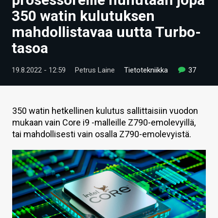
ARTIKKELIT
350 watin kulutuksen
mahdollistavaa uutta Turbo-
VIDEOT
tasoa
TECHBBS
19.8.2022 - 12:59
Petrus Laine
Tietotekniikka
37
TIETOA
HINTA.FI
350 watin hetkellinen kulutus sallittaisiin vuodon
KAUPPA
mukaan vain Core i9 -malleille Z790-emolevyillä,
tai mahdollisesti vain osalla Z790-emolevyistä.
VAIHDA TEEMA
HAKU