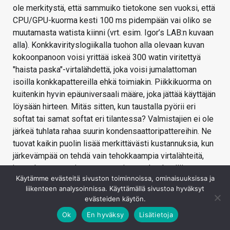
ole merkitystä, että sammuiko tietokone sen vuoksi, että
CPU/GPU-kuorma kesti 100 ms pidempään vai oliko se
muutamasta watista kiinni (vrt. esim. Igor’s LAB:n kuvaan
alla). Konkkavirityslogiikalla tuohon alla olevaan kuvan
kokoonpanoon voisi yrittää iskeä 300 watin viritettyä
"haista paska"-virtalähdettä, joka voisi jumalattoman
isoilla konkkapattereilla ehkä toimiakin. Piikkikuorma on
kuitenkin hyvin epäuniversaali määre, joka jättää käyttäjän
löysään hirteen. Mitäs sitten, kun taustalla pyörii eri
softat tai samat softat eri tilantessa? Valmistajien ei ole
järkeä tuhlata rahaa suurin kondensaattoripattereihin. Ne
tuovat kaikin puolin lisää merkittävästi kustannuksia, kun
järkevämpää on tehdä vain tehokkaampia virtalähteitä,
jossa komponentit ovat tasapainossa keskenään.
Käytämme evästeitä sivuston toiminnoissa, ominaisuuksissa ja
Markkinoilta löytyy ATX-virtalähteitä ainakin 2000 wattiin
liikenteen analysoinnissa. Käyttämällä sivustoa hyväksyt
asti, ei niitä turhaan tehdä! Valitset vain sopivan itsellesi.
evästeiden käytön.
Ok
En hyväksy
Lisätietoja
Baldrick sanoi
Piikkikesto tulee kapasitanssista. Mikään ei estä