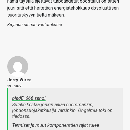
nämä täysillä ajettavat turboahdetut boostailut on sitten
juuri sitä että heitetään energiatehokkuus absoluuttisen
suorituskyvyn tieltä mäkeen.
Kirjaudu sisään vastataksesi
Jerry Wires
19.8.2022
bladE_666 sanoi
Sulake kestää jonkin aikaa enemmänkin,
johdonsuojakatkaisija varsinkin. Ongelmia toki on
tiedossa.
Termiset ja muut komponenttien rajat tulee