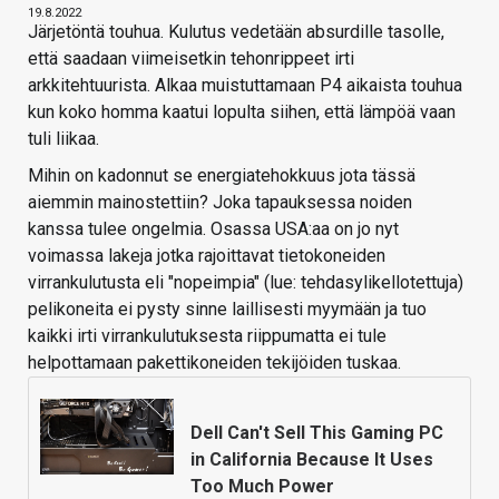
19.8.2022
Järjetöntä touhua. Kulutus vedetään absurdille tasolle,
että saadaan viimeisetkin tehonrippeet irti
arkkitehtuurista. Alkaa muistuttamaan P4 aikaista touhua
kun koko homma kaatui lopulta siihen, että lämpöä vaan
tuli liikaa.
Mihin on kadonnut se energiatehokkuus jota tässä
aiemmin mainostettiin? Joka tapauksessa noiden
kanssa tulee ongelmia. Osassa USA:aa on jo nyt
voimassa lakeja jotka rajoittavat tietokoneiden
virrankulutusta eli "nopeimpia" (lue: tehdasylikellotettuja)
pelikoneita ei pysty sinne laillisesti myymään ja tuo
kaikki irti virrankulutuksesta riippumatta ei tule
helpottamaan pakettikoneiden tekijöiden tuskaa.
Dell Can't Sell This Gaming PC
in California Because It Uses
Too Much Power