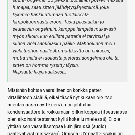
suurin ongelma. Jo pelkkä tuollainen poweri maksaa
hunajaa, saati sitten jäähdytysjärjestelmä, joka
kykenee hankkiutumaan tuollaisesta
lämpökuormasta eroon. Tästä päästääkin jo
seuraaviin ongelmiin, kämppä lämpiää mukavasti
myös silloin, kun erillistä patteria ei tarvitsisi ja
siihen vielä sähkölasku päälle. Mahdollinen melu
vielä tuohon päälle Ammattikäyttö on erikseen,
mutta siellä ei tuollaista pistorasiaongelmaa ole, tai
sitten on homma ryssitty täysin.
Napsauta laajentaaksesi…
Mistähän kohtaa vaarallinen on konkka patteri
virtalähteen sisällä, eikai tässä nyt kukaan ole itse
asentamassa näyttiksen/emon johtoihin
kondensaattoreita roikkumaan pitkin koppaa (itseasiassa
olen aikoinani testannut kyllä kokeilu mielessä). Ei ole
yhtään sen vaarallisempaa kuin järeissä (audio)
päätevahvistimissakaan). Omissa DIY päätteissäkin on