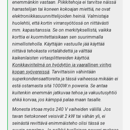
enemmänkin vastaan. Piikkitehoja ei tarvitse näissä
harrastelijan tai koneen kokoajan miettiä, ne ovat
elektroniikkasuunnittelijoiden heiniä. Valmistaja
huolehtii, että kortin virransyötössä on riittävästi
mm. kapasitanssia. Se on merkityksellistä, vaikka
korttia ei kuormitettaisikaan sen suurimmalla
nimellisteholla. Käyttäjän vastuulle jää käyttää
riittävä tehokasta virtalähdettä ja välttää
kaikenlaisten virtasplittereiden käyttöä.
Konkkaviritelmä on hyödytön ja vaarallinen viritys
kopan syövereissä
. Tarvittaisiin vähintään
superkondensaattoreita ja tässä vaiheessa mikään ei
estä ostamasta sitä 1000W:n poweria. Se antaa
kuitenkin enemmän jatkuvaa tehoa ja vakuutusyhtiö
ehkä korvaa, jos kämppä palaa maan tasalle.
Monesta irtoaa myös 240 V vaiheiden välillä. Jos
tavan tietokoneet veisivät 2 kW tai vähän yli, ei
seinästä revittävä enimmäisteho olisi tässä se