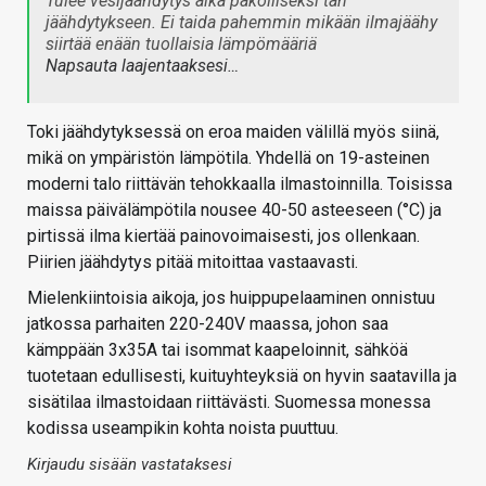
Tulee vesijäähdytys aika pakolliseksi tän
jäähdytykseen. Ei taida pahemmin mikään ilmajäähy
siirtää enään tuollaisia lämpömääriä
Napsauta laajentaaksesi…
Toki jäähdytyksessä on eroa maiden välillä myös siinä,
mikä on ympäristön lämpötila. Yhdellä on 19-asteinen
moderni talo riittävän tehokkaalla ilmastoinnilla. Toisissa
maissa päivälämpötila nousee 40-50 asteeseen (°C) ja
pirtissä ilma kiertää painovoimaisesti, jos ollenkaan.
Piirien jäähdytys pitää mitoittaa vastaavasti.
Mielenkiintoisia aikoja, jos huippupelaaminen onnistuu
jatkossa parhaiten 220-240V maassa, johon saa
kämppään 3x35A tai isommat kaapeloinnit, sähköä
tuotetaan edullisesti, kuituyhteyksiä on hyvin saatavilla ja
sisätilaa ilmastoidaan riittävästi. Suomessa monessa
kodissa useampikin kohta noista puuttuu.
Kirjaudu sisään vastataksesi