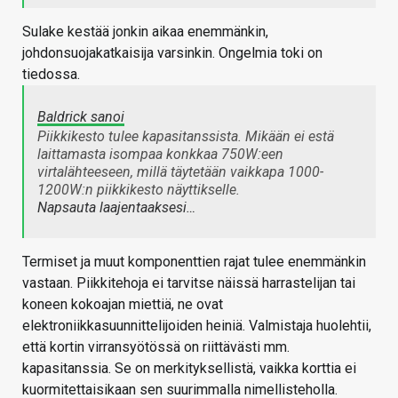
Sulake kestää jonkin aikaa enemmänkin,
johdonsuojakatkaisija varsinkin. Ongelmia toki on
tiedossa.
Baldrick sanoi
Piikkikesto tulee kapasitanssista. Mikään ei estä
laittamasta isompaa konkkaa 750W:een
virtalähteeseen, millä täytetään vaikkapa 1000-
1200W:n piikkikesto näyttikselle.
Napsauta laajentaaksesi…
Termiset ja muut komponenttien rajat tulee enemmänkin
vastaan. Piikkitehoja ei tarvitse näissä harrastelijan tai
koneen kokoajan miettiä, ne ovat
elektroniikkasuunnittelijoiden heiniä. Valmistaja huolehtii,
että kortin virransyötössä on riittävästi mm.
kapasitanssia. Se on merkityksellistä, vaikka korttia ei
kuormitettaisikaan sen suurimmalla nimellisteholla.