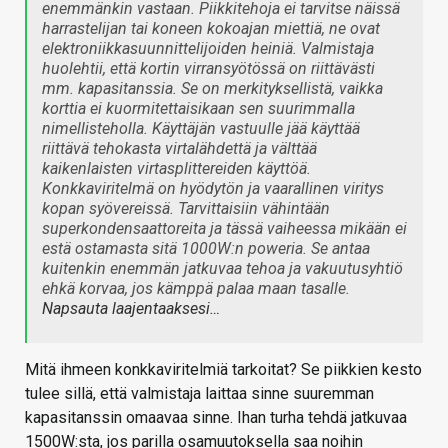
enemmänkin vastaan. Piikkitehoja ei tarvitse näissä
harrastelijan tai koneen kokoajan miettiä, ne ovat
elektroniikkasuunnittelijoiden heiniä. Valmistaja
huolehtii, että kortin virransyötössä on riittävästi
mm. kapasitanssia. Se on merkityksellistä, vaikka
korttia ei kuormitettaisikaan sen suurimmalla
nimellisteholla. Käyttäjän vastuulle jää käyttää
riittävä tehokasta virtalähdettä ja välttää
kaikenlaisten virtasplittereiden käyttöä.
Konkkaviritelmä on hyödytön ja vaarallinen viritys
kopan syövereissä. Tarvittaisiin vähintään
superkondensaattoreita ja tässä vaiheessa mikään ei
estä ostamasta sitä 1000W:n poweria. Se antaa
kuitenkin enemmän jatkuvaa tehoa ja vakuutusyhtiö
ehkä korvaa, jos kämppä palaa maan tasalle.
Napsauta laajentaaksesi…
Mitä ihmeen konkkaviritelmiä tarkoitat? Se piikkien kesto
tulee sillä, että valmistaja laittaa sinne suuremman
kapasitanssin omaavaa sinne. Ihan turha tehdä jatkuvaa
1500W:sta, jos parilla osamuutoksella saa noihin