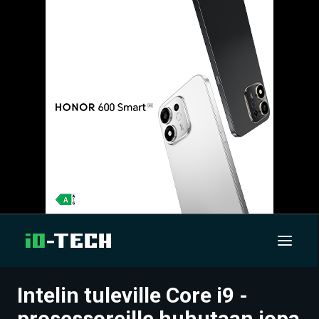
Intelin tuleville Core i9 -
UUTISET
prosessoreille huhutaan jopa