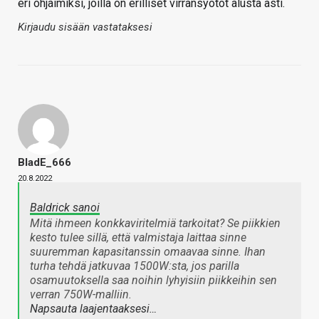
eri ohjaimiksi, joilla on erilliset virransyötöt alusta asti.
Kirjaudu sisään vastataksesi
BladE_666
20.8.2022
Baldrick sanoi
Mitä ihmeen konkkaviritelmiä tarkoitat? Se piikkien
kesto tulee sillä, että valmistaja laittaa sinne
suuremman kapasitanssin omaavaa sinne. Ihan
turha tehdä jatkuvaa 1500W:sta, jos parilla
osamuutoksella saa noihin lyhyisiin piikkeihin sen
verran 750W-malliin.
Napsauta laajentaaksesi…