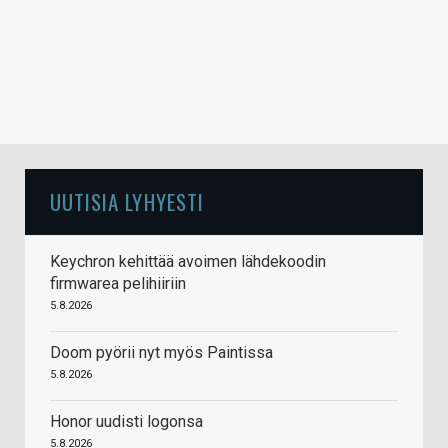
UUTISIA LYHYESTI
Keychron kehittää avoimen lähdekoodin
firmwarea pelihiiriin
5.8.2026
Doom pyörii nyt myös Paintissa
5.8.2026
Honor uudisti logonsa
5.8.2026