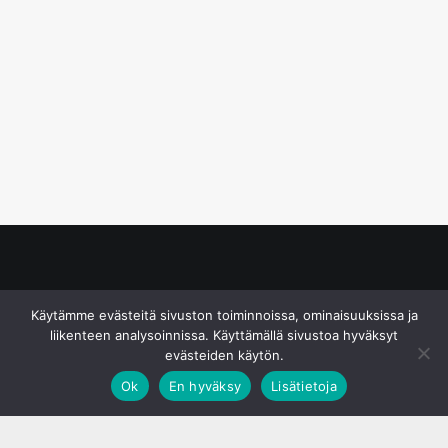
© S&J Media Oy
Käytämme evästeitä sivuston toiminnoissa, ominaisuuksissa ja
liikenteen analysoinnissa. Käyttämällä sivustoa hyväksyt
evästeiden käytön.
Ok
En hyväksy
Lisätietoja
;