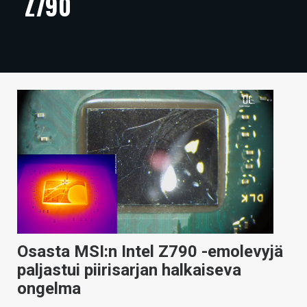
Z790
ARTIKKELIT
VIDEOT
TECHBBS
TIETOA
HINTA.FI
KAUPPA
VAIHDA TEEMA
Osasta MSI:n Intel Z790 -emolevyjä
HAKU
paljastui piirisarjan halkaiseva
ongelma