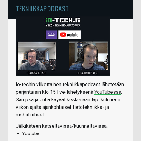
TEKNIIKKAPODCAST
io-techin viikottainen tekniikkapodcast lähetetään
perjantaisin klo 15 live-lähetyksenä
YouTubessa
.
Sampsa ja Juha käyvät keskenään läpi kuluneen
viikon ajalta ajankohtaiset tietotekniikka- ja
mobiiliaiheet.
Jälkikäteen katseltavissa/kuunneltavissa:
Youtube