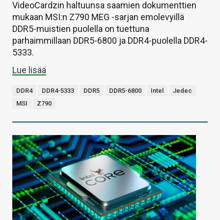
VideoCardzin haltuunsa saamien dokumenttien
mukaan MSI:n Z790 MEG -sarjan emolevyillä
DDR5-muistien puolella on tuettuna
parhaimmillaan DDR5-6800 ja DDR4-puolella DDR4-
5333.
Lue lisää
DDR4
DDR4-5333
DDR5
DDR5-6800
Intel
Jedec
MSI
Z790