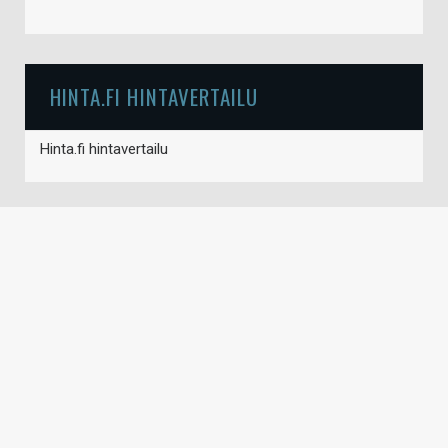
HINTA.FI HINTAVERTAILU
Hinta.fi hintavertailu