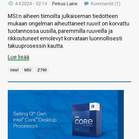
4.4.2024 - 02:14
/
Petrus Laine
Kommentit (1)
MSI:n aiheen tiimoilta julkaiseman tiedotteen
mukaan ongelman aiheuttaneet ruuvit on korvattu
tuotannossa uusilla, paremmilla ruuveilla ja
rikkoutuneet emolevyt korvataan luonnollisesti
takuuprosessin kautta.
Lue lisää
Intel
MSI
Z790