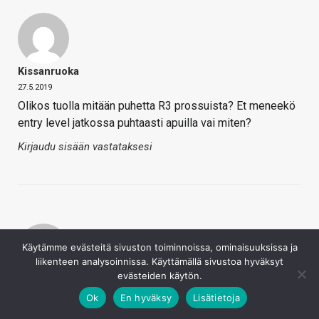
Kissanruoka
27.5.2019
Olikos tuolla mitään puhetta R3 prossuista? Et meneekö
entry level jatkossa puhtaasti apuilla vai miten?
Kirjaudu sisään vastataksesi
Käytämme evästeitä sivuston toiminnoissa, ominaisuuksissa ja
liikenteen analysoinnissa. Käyttämällä sivustoa hyväksyt
evästeiden käytön.
Hkultala
Ok
En hyväksy
Lisätietoja
27.5.2019
Yllätti 16-ydin-mallin jättäminen pois alustavasta