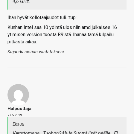
4,6 GHz.
Ihan hyvät kellotaajuudet tuli. :tup:
Kunhan Intel saa 10 ydintä ulos niin amd julkaisee 16
ytimisen version tuosta R9:stä. Ihanaa tämä kilpailu
pitkästä aikaa.
Kirjaudu sisään vastataksesi
Halpuuttaja
27.5.2019
Eksuu
Verottomana.. Tuohon24% ja Suomi lisät päälle.. Ei