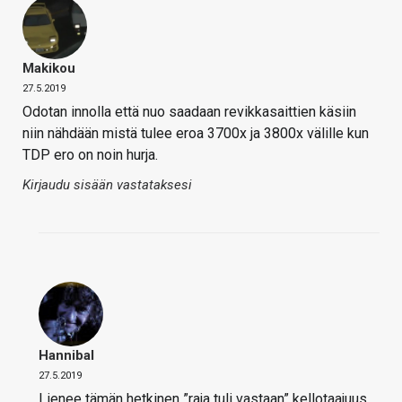
Makikou
27.5.2019
Odotan innolla että nuo saadaan revikkasaittien käsiin
niin nähdään mistä tulee eroa 3700x ja 3800x välille kun
TDP ero on noin hurja.
Kirjaudu sisään vastataksesi
Hannibal
27.5.2019
Lienee tämän hetkinen ”raja tuli vastaan” kellotaajuus.