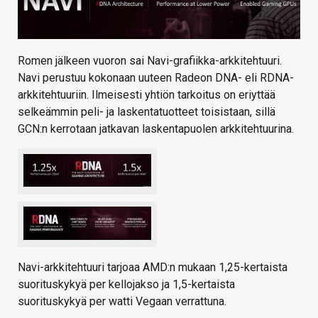
Romen jälkeen vuoron sai Navi-grafiikka-arkkitehtuuri.
Navi perustuu kokonaan uuteen Radeon DNA- eli RDNA-
arkkitehtuuriin. Ilmeisesti yhtiön tarkoitus on eriyttää
selkeämmin peli- ja laskentatuotteet toisistaan, sillä
GCN:n kerrotaan jatkavan laskentapuolen arkkitehtuurina.
Navi-arkkitehtuuri tarjoaa AMD:n mukaan 1,25-kertaista
suorituskykyä per kellojakso ja 1,5-kertaista
suorituskykyä per watti Vegaan verrattuna.