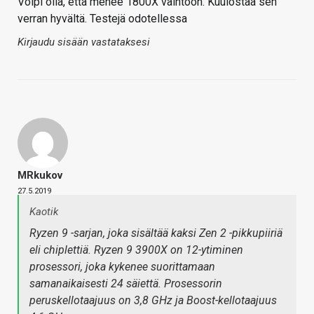
Voipi olla, että menee 1800X vaihtoon. Kuulostaa sen
verran hyvältä. Testejä odotellessa
Kirjaudu sisään vastataksesi
MRkukov
27.5.2019
Kaotik
Ryzen 9 -sarjan, joka sisältää kaksi Zen 2 -pikkupiiriä
eli chiplettiä. Ryzen 9 3900X on 12-ytiminen
prosessori, joka kykenee suorittamaan
samanaikaisesti 24 säiettä. Prosessorin
peruskellotaajuus on 3,8 GHz ja Boost-kellotaajuus