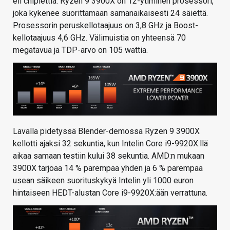
eli chiplettiä. Ryzen 9 3900X on 12-ytiminen prosessori,
joka kykenee suorittamaan samanaikaisesti 24 säiettä.
Prosessorin peruskellotaajuus on 3,8 GHz ja Boost-
kellotaajuus 4,6 GHz. Välimuistia on yhteensä 70
megatavua ja TDP-arvo on 105 wattia.
Lavalla pidetyssä Blender-demossa Ryzen 9 3900X
kellotti ajaksi 32 sekuntia, kun Intelin Core i9-9920X:llä
aikaa samaan testiin kului 38 sekuntia. AMD:n mukaan
3900X tarjoaa 14 % parempaa yhden ja 6 % parempaa
usean säikeen suorituskykyä Intelin yli 1000 euron
hintaiseen HEDT-alustan Core i9-9920X:ään verrattuna.