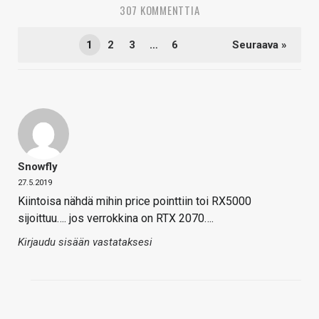
307 KOMMENTTIA
1
2
3
…
6
Seuraava »
Snowfly
27.5.2019
Kiintoisa nähdä mihin price pointtiin toi RX5000
sijoittuu…. jos verrokkina on RTX 2070….
Kirjaudu sisään vastataksesi