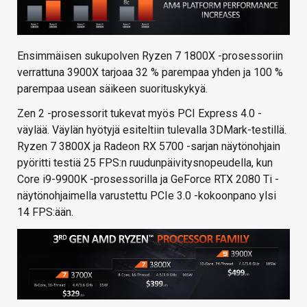
Ensimmäisen sukupolven Ryzen 7 1800X -prosessoriin
verrattuna 3900X tarjoaa 32 % parempaa yhden ja 100 %
parempaa usean säikeen suorituskykyä.
Zen 2 -prosessorit tukevat myös PCI Express 4.0 -
väylää. Väylän hyötyjä esiteltiin tulevalla 3DMark-testillä.
Ryzen 7 3800X ja Radeon RX 5700 -sarjan näytönohjain
pyöritti testiä 25 FPS:n ruudunpäivitysnopeudella, kun
Core i9-9900K -prosessorilla ja GeForce RTX 2080 Ti -
näytönohjaimella varustettu PCIe 3.0 -kokoonpano ylsi
14 FPS:ään.