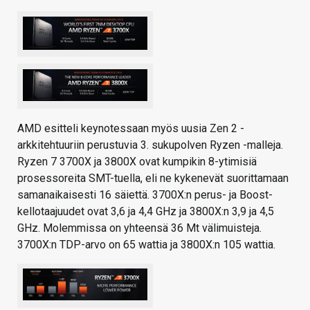
AMD esitteli keynotessaan myös uusia Zen 2 -
arkkitehtuuriin perustuvia 3. sukupolven Ryzen -malleja.
Ryzen 7 3700X ja 3800X ovat kumpikin 8-ytimisiä
prosessoreita SMT-tuella, eli ne kykenevät suorittamaan
samanaikaisesti 16 säiettä. 3700X:n perus- ja Boost-
kellotaajuudet ovat 3,6 ja 4,4 GHz ja 3800X:n 3,9 ja 4,5
GHz. Molemmissa on yhteensä 36 Mt välimuisteja.
3700X:n TDP-arvo on 65 wattia ja 3800X:n 105 wattia.