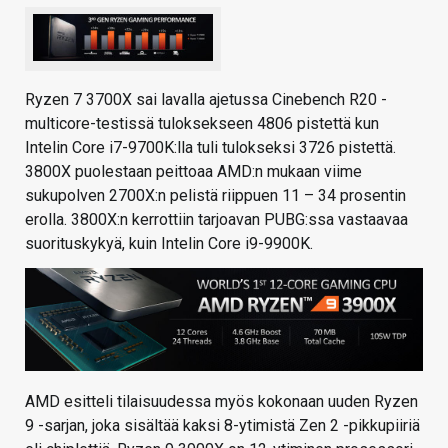
Ryzen 7 3700X sai lavalla ajetussa Cinebench R20 -
multicore-testissä tuloksekseen 4806 pistettä kun
Intelin Core i7-9700K:lla tuli tulokseksi 3726 pistettä.
3800X puolestaan peittoaa AMD:n mukaan viime
sukupolven 2700X:n pelistä riippuen 11 – 34 prosentin
erolla. 3800X:n kerrottiin tarjoavan PUBG:ssa vastaavaa
suorituskykyä, kuin Intelin Core i9-9900K.
AMD esitteli tilaisuudessa myös kokonaan uuden Ryzen
9 -sarjan, joka sisältää kaksi 8-ytimistä Zen 2 -pikkupiiriä