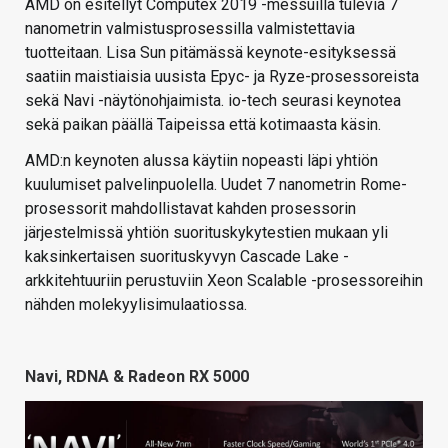
AMD on esitellyt Computex 2019 -messuilla tulevia 7
nanometrin valmistusprosessilla valmistettavia
tuotteitaan. Lisa Sun pitämässä keynote-esityksessä
saatiin maistiaisia uusista Epyc- ja Ryze-prosessoreista
sekä Navi -näytönohjaimista. io-tech seurasi keynotea
sekä paikan päällä Taipeissa että kotimaasta käsin.
AMD:n keynoten alussa käytiin nopeasti läpi yhtiön
kuulumiset palvelinpuolella. Uudet 7 nanometrin Rome-
prosessorit mahdollistavat kahden prosessorin
järjestelmissä yhtiön suorituskykytestien mukaan yli
kaksinkertaisen suorituskyvyn Cascade Lake -
arkkitehtuuriin perustuviin Xeon Scalable -prosessoreihin
nähden molekyylisimulaatiossa.
Navi, RDNA & Radeon RX 5000