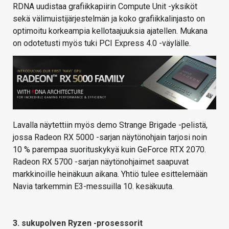
RDNA uudistaa grafiikkapiirin Compute Unit -yksiköt
sekä välimuistijärjestelmän ja koko grafiikkalinjasto on
optimoitu korkeampia kellotaajuuksia ajatellen. Mukana
on odotetusti myös tuki PCI Express 4.0 -väylälle.
Lavalla näytettiin myös demo Strange Brigade -pelistä,
jossa Radeon RX 5000 -sarjan näytönohjain tarjosi noin
10 % parempaa suorituskykyä kuin GeForce RTX 2070.
Radeon RX 5700 -sarjan näytönohjaimet saapuvat
markkinoille heinäkuun aikana. Yhtiö tulee esittelemään
Navia tarkemmin E3-messuilla 10. kesäkuuta.
3. sukupolven Ryzen -prosessorit