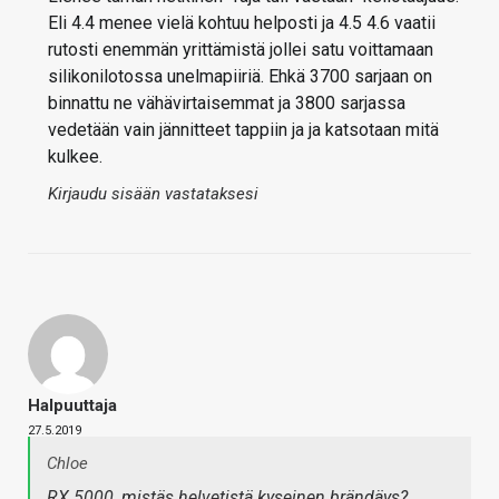
Eli 4.4 menee vielä kohtuu helposti ja 4.5 4.6 vaatii
rutosti enemmän yrittämistä jollei satu voittamaan
silikonilotossa unelmapiiriä. Ehkä 3700 sarjaan on
binnattu ne vähävirtaisemmat ja 3800 sarjassa
vedetään vain jännitteet tappiin ja ja katsotaan mitä
kulkee.
Kirjaudu sisään vastataksesi
Halpuuttaja
27.5.2019
Chloe
RX 5000, mistäs helvetistä kyseinen brändäys?