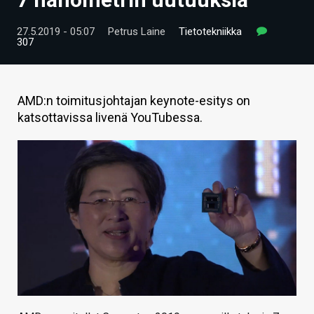
ARTIKKELIT
27.5.2019 - 05:07
Petrus Laine
Tietotekniikka
307
VIDEOT
TECHBBS
AMD:n toimitusjohtajan keynote-esitys on
TIETOA
katsottavissa livenä YouTubessa.
HINTA.FI
KAUPPA
VAIHDA TEEMA
HAKU