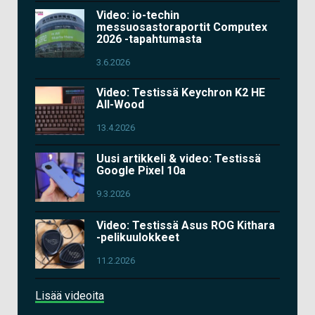
Video: io-techin
messuosastoraportit Computex
2026 -tapahtumasta
3.6.2026
Video: Testissä Keychron K2 HE
All-Wood
13.4.2026
Uusi artikkeli & video: Testissä
Google Pixel 10a
9.3.2026
Video: Testissä Asus ROG Kithara
-pelikuulokkeet
11.2.2026
Lisää videoita