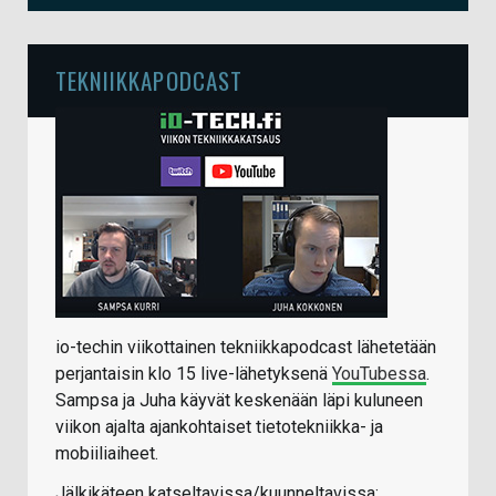
TEKNIIKKAPODCAST
io-techin viikottainen tekniikkapodcast lähetetään
perjantaisin klo 15 live-lähetyksenä
YouTubessa
.
Sampsa ja Juha käyvät keskenään läpi kuluneen
viikon ajalta ajankohtaiset tietotekniikka- ja
mobiiliaiheet.
Jälkikäteen katseltavissa/kuunneltavissa: