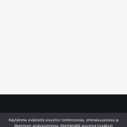
© S&J Media Oy
Käytämme evästeitä sivuston toiminnoissa, ominaisuuksissa ja
liikenteen analysoinnissa. Käyttämällä sivustoa hyväksyt