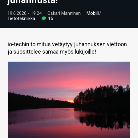
ARTIKKELIT
19.6.2020 - 19:24
Oskari Manninen
Mobiili
/
Tietotekniikka
15
VIDEOT
TECHBBS
io-techin toimitus vetäytyy juhannuksen viettoon
TIETOA
ja suosittelee samaa myös lukijoille!
HINTA.FI
KAUPPA
VAIHDA TEEMA
HAKU