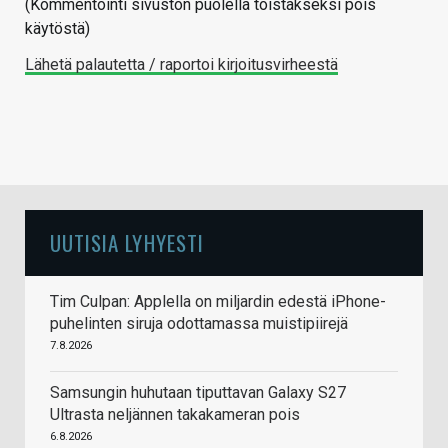
(Kommentointi sivuston puolella toistakseksi pois
käytöstä)
Lähetä palautetta / raportoi kirjoitusvirheestä
UUTISIA LYHYESTI
Tim Culpan: Applella on miljardin edestä iPhone-
puhelinten siruja odottamassa muistipiirejä
7.8.2026
Samsungin huhutaan tiputtavan Galaxy S27
Ultrasta neljännen takakameran pois
6.8.2026