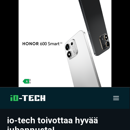
io-tech toivottaa hyvää
UUTISET
juhannusta!