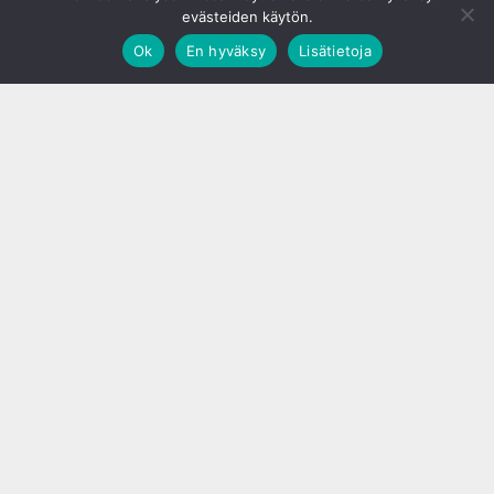
evästeiden käytön.
Ok
En hyväksy
Lisätietoja
;