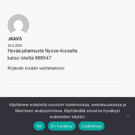
JKAVS
25.6.2022
Hyvää juhannusta Nysse-kissalta.
katso liitettä 888947
Kirjaudu sisään vastataksesi
Käytämme evästeitä sivuston toiminnoissa, ominaisuuksissa ja
liikenteen analysoinnissa. Käyttämällä sivustoa hyväksyt
evästeiden käytön.
Rusna
Ok
En hyväksy
Lisätietoja
26.6.2022