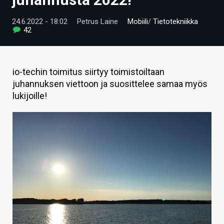
ARTIKKELIT
24.6.2022 - 18:02
Petrus Laine
Mobiili
/
Tietotekniikka
42
VIDEOT
TECHBBS
io-techin toimitus siirtyy toimistoiltaan
TIETOA
juhannuksen viettoon ja suosittelee samaa myös
lukijoille!
HINTA.FI
KAUPPA
VAIHDA TEEMA
HAKU