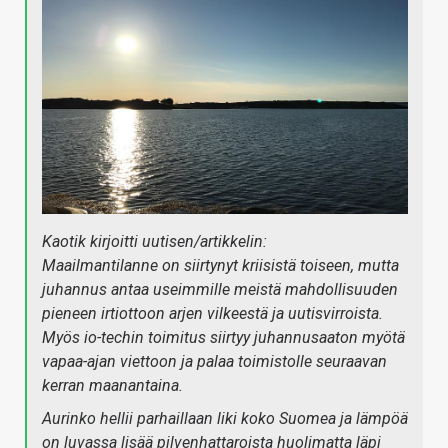
Kaotik kirjoitti uutisen/artikkelin:
Maailmantilanne on siirtynyt kriisistä toiseen, mutta
juhannus antaa useimmille meistä mahdollisuuden
pieneen irtiottoon arjen vilkeestä ja uutisvirroista.
Myös io-techin toimitus siirtyy juhannusaaton myötä
vapaa-ajan viettoon ja palaa toimistolle seuraavan
kerran maanantaina.
Aurinko hellii parhaillaan liki koko Suomea ja lämpöä
on luvassa lisää pilvenhattaroista huolimatta läpi