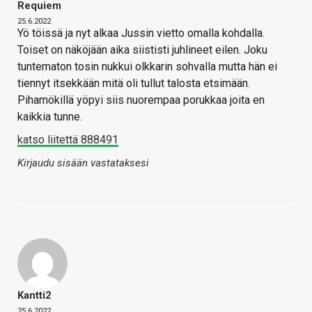
Requiem
25.6.2022
Yö töissä ja nyt alkaa Jussin vietto omalla kohdalla.
Toiset on näköjään aika siististi juhlineet eilen. Joku
tuntematon tosin nukkui olkkarin sohvalla mutta hän ei
tiennyt itsekkään mitä oli tullut talosta etsimään.
Pihamökillä yöpyi siis nuorempaa porukkaa joita en
kaikkia tunne.
katso liitettä 888491
Kirjaudu sisään vastataksesi
Kantti2
25.6.2022