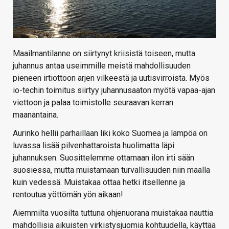
Maailmantilanne on siirtynyt kriisistä toiseen, mutta
juhannus antaa useimmille meistä mahdollisuuden
pieneen irtiottoon arjen vilkeestä ja uutisvirroista. Myös
io-techin toimitus siirtyy juhannusaaton myötä vapaa-ajan
viettoon ja palaa toimistolle seuraavan kerran
maanantaina.
Aurinko hellii parhaillaan liki koko Suomea ja lämpöä on
luvassa lisää pilvenhattaroista huolimatta läpi
juhannuksen. Suosittelemme ottamaan ilon irti sään
suosiessa, mutta muistamaan turvallisuuden niin maalla
kuin vedessä. Muistakaa ottaa hetki itsellenne ja
rentoutua yöttömän yön aikaan!
Aiemmilta vuosilta tuttuna ohjenuorana muistakaa nauttia
mahdollisia aikuisten virkistysjuomia kohtuudella, käyttää