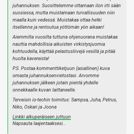
juhannuksen. Suosittelemme ottamaan ilon irti sään
suosiessa, mutta muistamaan turvallisuuden niin
maalla kuin vedessä. Muistakaa ottaa hetki
itsellenne ja rentoutua yöttömän yön aikaan!
Aiemmilta vuosilta tuttuna ohjenuorana muistakaa
nauttia mahdollisia aikuisten virkistysjuomia
kohtuudella, käyttää pelastusliivejä vesillä ja pitää
huolta kavereista!
P.S. Postaa kommenttiketjuun (asiallinen) kuva
omasta juhannuksenvietostasi. Arvomme
juhannuksen jälkeen jotain pientä yhdelle
onnekkaalle kuvan laittaneelle.
Terveisin io-techin toimitus: Sampsa, Juha, Petrus,
Niko, Oskari ja Joona
Linkki alkuperäiseen juttuun
Napsauta laajentaaksesi…