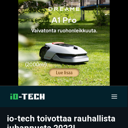
io-tech toivottaa rauhallista
UUTISET
juhannusta 2022!