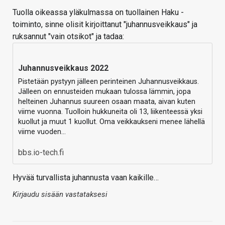
Tuolla oikeassa yläkulmassa on tuollainen Haku -
toiminto, sinne olisit kirjoittanut "juhannusveikkaus" ja
ruksannut "vain otsikot" ja tadaa:
Juhannusveikkaus 2022
Pistetään pystyyn jälleen perinteinen Juhannusveikkaus.
Jälleen on ennusteiden mukaan tulossa lämmin, jopa
helteinen Juhannus suureen osaan maata, aivan kuten
viime vuonna. Tuolloin hukkuneita oli 13, liikenteessä yksi
kuollut ja muut 1 kuollut. Oma veikkaukseni menee lähellä
viime vuoden…
bbs.io-tech.fi
Hyvää turvallista juhannusta vaan kaikille…
Kirjaudu sisään vastataksesi