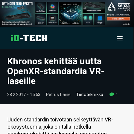
Khronos kehittää uutta
UUTISET
OpenXR-standardia VR-
ARTIKKELIT
laseille
VIDEOT
28.2.2017 - 15:53
Petrus Laine
Tietotekniikka
1
TECHBBS
TIETOA
Uuden standardin toivotaan selkeyttävän VR-
ekosysteemiä, joka on tällä hetkellä
HINTA.FI
ohjelmistokehittäjien kannalta sietämätön