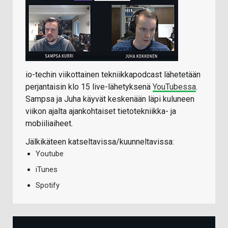
io-techin viikottainen tekniikkapodcast lähetetään
perjantaisin klo 15 live-lähetyksenä
YouTubessa
.
Sampsa ja Juha käyvät keskenään läpi kuluneen
viikon ajalta ajankohtaiset tietotekniikka- ja
mobiiliaiheet.
Jälkikäteen katseltavissa/kuunneltavissa:
Youtube
iTunes
Spotify