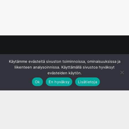
© S&J Media Oy
Käytämme evästeitä sivuston toiminnoissa, ominaisuuksissa ja
liikenteen analysoinnissa. Käyttämällä sivustoa hyväksyt
evästeiden käytön.
Ok
En hyväksy
Lisätietoja
;