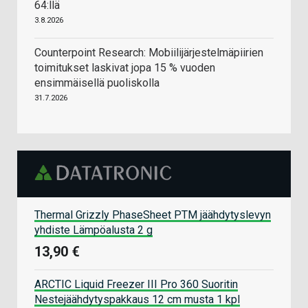
64:llä
3.8.2026
Counterpoint Research: Mobiilijärjestelmäpiirien
toimitukset laskivat jopa 15 % vuoden
ensimmäisellä puoliskolla
31.7.2026
Thermal Grizzly PhaseSheet PTM jäähdytyslevyn
yhdiste Lämpöalusta 2 g
13,90 €
ARCTIC Liquid Freezer III Pro 360 Suoritin
Nestejäähdytyspakkaus 12 cm musta 1 kpl