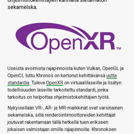
sekamelska.
KAUPPA
VAIHDA TEEMA
HAKU
Useista avoimista rajapinnoista kuten Vulkan, OpenGL ja
OpenCL tuttu Khronos on kertonut kehittävänsä
uutta
standardia
. Tuleva
OpenXR
on virtuaalilaseille ja lisätyn
todellisuuden laseille tarkoitettu standardi, jonka
tarkoitus on helpottaa ohjelmistokehittäjien työtä.
Nykyisellään VR-, AR- ja MR-markkinat ovat varsinainen
sekamelska, sillä renderöintimoottoreiden kehittäjät
joutuvat rakentamaan tällä hetkellä tuen erikseen
jokaisen valmistajan omille rajapinnoille. Khronoksen