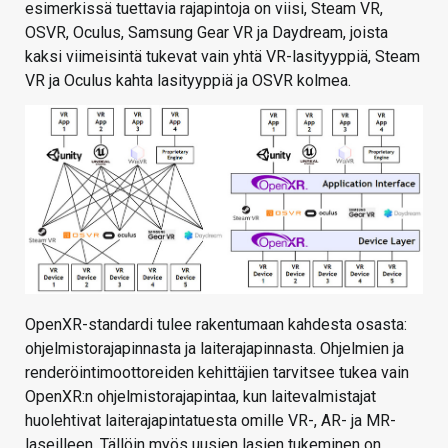
esimerkissä tuettavia rajapintoja on viisi, Steam VR,
OSVR, Oculus, Samsung Gear VR ja Daydream, joista
kaksi viimeisintä tukevat vain yhtä VR-lasityyppiä, Steam
VR ja Oculus kahta lasityyppiä ja OSVR kolmea.
OpenXR-standardi tulee rakentumaan kahdesta osasta:
ohjelmistorajapinnasta ja laiterajapinnasta. Ohjelmien ja
renderöintimoottoreiden kehittäjien tarvitsee tukea vain
OpenXR:n ohjelmistorajapintaa, kun laitevalmistajat
huolehtivat laiterajapintatuesta omille VR-, AR- ja MR-
laseilleen. Tällöin myös uusien lasien tukeminen on