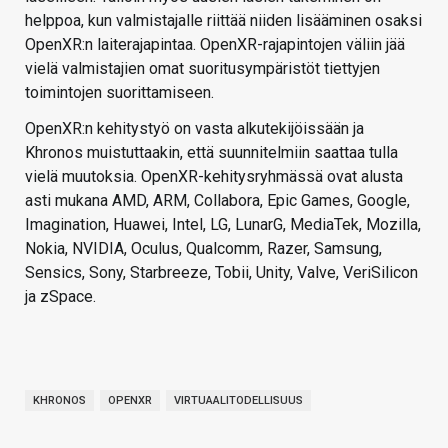
helppoa, kun valmistajalle riittää niiden lisääminen osaksi
OpenXR:n laiterajapintaa. OpenXR-rajapintojen väliin jää
vielä valmistajien omat suoritusympäristöt tiettyjen
toimintojen suorittamiseen.
OpenXR:n kehitystyö on vasta alkutekijöissään ja
Khronos muistuttaakin, että suunnitelmiin saattaa tulla
vielä muutoksia. OpenXR-kehitysryhmässä ovat alusta
asti mukana AMD, ARM, Collabora, Epic Games, Google,
Imagination, Huawei, Intel, LG, LunarG, MediaTek, Mozilla,
Nokia, NVIDIA, Oculus, Qualcomm, Razer, Samsung,
Sensics, Sony, Starbreeze, Tobii, Unity, Valve, VeriSilicon
ja zSpace.
KHRONOS
OPENXR
VIRTUAALITODELLISUUS