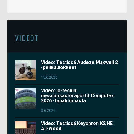
VIDEOT
Video: Testissä Audeze Maxwell 2
-pelikuulokkeet
15.6.2026
Video: io-techin
messuosastoraportit Computex
2026 -tapahtumasta
3.6.2026
Video: Testissä Keychron K2 HE
All-Wood