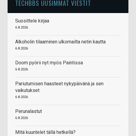
TECHBBS UUSIMMAT VIESTIT
Suosittele kirjaa
6.8.2026
Alkoholin tilaaminen ulkomailta netin kautta
6.8.2026
Doom pyörii nyt myös Paintissa
6.8.2026
Pariutumisen haasteet nykypäivänä ja sen
vaikutukset
6.8.2026
Perunalastut
6.8.2026
Mitä kuuntelet tällä hetkellä?