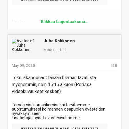
Vastaa
Klikkaa laajentaaksesi...
Juha Kokkonen
Moderaattori
May 09, 2025
#28
Tekniikkapodcast tänään hieman tavallista
myöhemmin, noin 15:15 alkaen (Porissa
videokuvaukset kesken):
Tämän sisällön näkemiseksi tarvitsemme
suostumuksesi kolmannen osapuolen evästeiden
hyväksymiseen.
Lisätietoja löydät
evästesivultamme
.
HYVÄKSY KOLMANNEN OSAPUOLEN EVÄSTEET