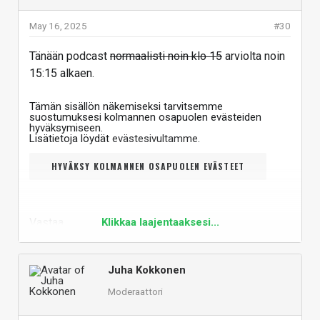
May 16, 2025
#30
Tänään podcast
normaalisti noin klo 15
arviolta noin
15:15 alkaen.
Tämän sisällön näkemiseksi tarvitsemme
suostumuksesi kolmannen osapuolen evästeiden
hyväksymiseen.
Lisätietoja löydät
evästesivultamme
.
HYVÄKSY KOLMANNEN OSAPUOLEN EVÄSTEET
Vastaa
Klikkaa laajentaaksesi...
Juha Kokkonen
Moderaattori