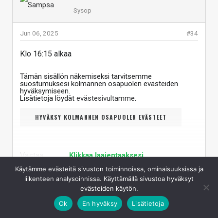
Sysop
Jun 06, 2025
#34
Klo 16:15 alkaa
Tämän sisällön näkemiseksi tarvitsemme
suostumuksesi kolmannen osapuolen evästeiden
hyväksymiseen.
Lisätietoja löydät
evästesivultamme
.
HYVÄKSY KOLMANNEN OSAPUOLEN EVÄSTEET
Vastaa
Klikkaa laajentaaksesi...
Käytämme evästeitä sivuston toiminnoissa, ominaisuuksissa ja
liikenteen analysoinnissa. Käyttämällä sivustoa hyväksyt
Sampsa
evästeiden käytön.
Sysop
Ok
En hyväksy
Lisätietoja