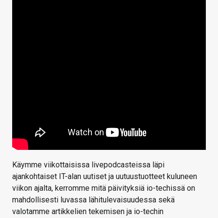
Käymme viikottaisissa livepodcasteissa läpi
ajankohtaiset IT-alan uutiset ja uutuustuotteet kuluneen
viikon ajalta, kerromme mitä päivityksiä io-techissä on
mahdollisesti luvassa lähitulevaisuudessa sekä
valotamme artikkelien tekemisen ja io-techin