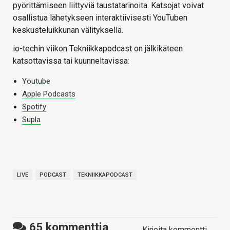
pyörittämiseen liittyviä taustatarinoita. Katsojat voivat
osallistua lähetykseen interaktiivisesti YouTuben
keskusteluikkunan välityksellä.
io-techin viikon Tekniikkapodcast on jälkikäteen
katsottavissa tai kuunneltavissa:
Youtube
Apple Podcasts
Spotify
Supla
LIVE
PODCAST
TEKNIIKKAPODCAST
65
kommenttia
Kirjoita kommentti →