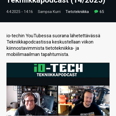
ARTIKKELIT
4.4.2025 - 14:16
Sampsa Kurri
Tietotekniikka
65
VIDEOT
TECHBBS
io-techin YouTubessa suorana lähetettävässä
TIETOA
Tekniikkapodcastissa keskustellaan viikon
kiinnostavimmista tietotekniikka- ja
HINTA.FI
mobiilimaailman tapahtumista.
KAUPPA
VAIHDA TEEMA
HAKU