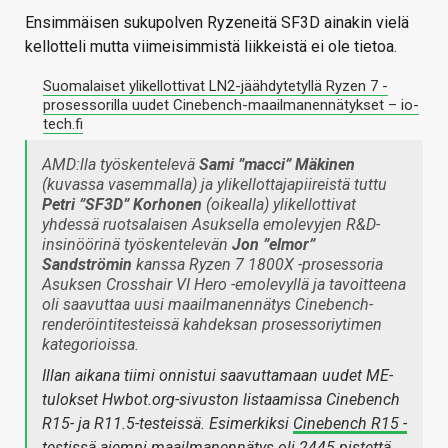
Ensimmäisen sukupolven Ryzeneitä SF3D ainakin vielä
kellotteli mutta viimeisimmistä liikkeistä ei ole tietoa.
Suomalaiset ylikellottivat LN2-jäähdytetyllä Ryzen 7 -
prosessorilla uudet Cinebench-maailmanennätykset – io-
tech.fi
AMD:lla työskentelevä
Sami ”macci” Mäkinen
(kuvassa vasemmalla) ja ylikellottajapiireistä tuttu
Petri ”SF3D” Korhonen
(oikealla) ylikellottivat
yhdessä ruotsalaisen Asuksella emolevyjen R&D-
insinöörinä työskentelevän
Jon ”elmor”
Sandströmin
kanssa Ryzen 7 1800X -prosessoria
Asuksen Crosshair VI Hero -emolevyllä ja tavoitteena
oli saavuttaa uusi maailmanennätys Cinebench-
renderöintitesteissä kahdeksan prosessoriytimen
kategorioissa.
Illan aikana tiimi onnistui saavuttamaan uudet ME-
tulokset Hwbot.org-sivuston listaamissa Cinebench
R15- ja R11.5-testeissä. Esimerkiksi
Cinebench R15 -
testissä
aiempi maailmanennätys oli 2445 pistettä,