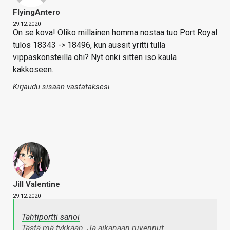
FlyingAntero
29.12.2020
On se kova! Oliko millainen homma nostaa tuo Port Royal
tulos 18343 -> 18496, kun aussit yritti tulla
vippaskonsteilla ohi? Nyt onki sitten iso kaula
kakkoseen.
Kirjaudu sisään vastataksesi
Jill Valentine
29.12.2020
Tahtiportti sanoi
Tästä mä tykkään. Ja aikanaan ruvennut