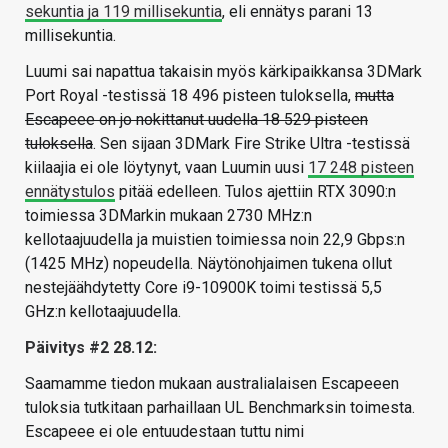
sekuntia ja 119 millisekuntia
, eli ennätys parani 13
millisekuntia.
Luumi sai napattua takaisin myös kärkipaikkansa 3DMark
Port Royal -testissä 18 496 pisteen tuloksella,
mutta
Escapeee on jo nokittanut uudella 18 529 pisteen
tuloksella
. Sen sijaan 3DMark Fire Strike Ultra -testissä
kiilaajia ei ole löytynyt, vaan Luumin uusi
17 248 pisteen
ennätystulos
pitää edelleen. Tulos ajettiin RTX 3090:n
toimiessa 3DMarkin mukaan 2730 MHz:n
kellotaajuudella ja muistien toimiessa noin 22,9 Gbps:n
(1425 MHz) nopeudella. Näytönohjaimen tukena ollut
nestejäähdytetty Core i9-10900K toimi testissä 5,5
GHz:n kellotaajuudella.
Päivitys #2 28.12:
Saamamme tiedon mukaan australialaisen Escapeeen
tuloksia tutkitaan parhaillaan UL Benchmarksin toimesta.
Escapeee ei ole entuudestaan tuttu nimi