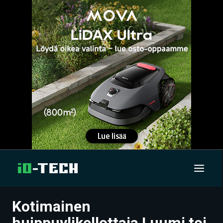
Kotimainen
UUTISET
huippuylikellottaja Luumi toi