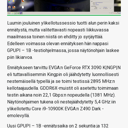
Luumin jouluinen ylikellotussessio tuotti alun perin kaksi
ennätystä, mutta valitettavasti nopeasti liikkuvassa
maailmassa toinen niistä on ehditty jo syrjäyttää.
Edelleen voimassa olevan ennätyksen hän nappasi
GPUPI – 1B -testiohjelmassa, jossa näytönohjain laskee
piin likiarvoa.
Ennätykseen tarvittu EVGA:n GeForce RTX 3090 K|NGP|N
eli tuttavallisemmin Kingpin oli jäähdytetty luonnollisesti
nestemäisellä typellä ja se toimi testissä 2895 MHz:n
kellotaajuudella. GDDR6X-muistit oli asetettu toimimaan
testin aikana noin 22,1 Gbps:n nopeudella (1381 MHz).
Näytönohjaimen tukena oli nestejäähdytetty 5,4 GHz:iin
ylikellotettu Core i9-10900K EVGA:n Z490 Dark -
emolevyllä.
Uusi GPUPI – 1B -ennätysaika on 2 sekuntia ja 132