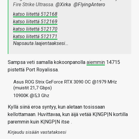
Fire Strike Ultrassa.
@Xirka
@FlyingAntero
katso liitettä 512168
katso liitettä 512169
katso liitettä 512170
katso liitettä 512171
Napsauta laajentaaksesi…
Sampsa veti samalla kokoonpanolla
aiemmin
14715
pistettä Port Royalissa.
Asus ROG Strix GeForce RTX 3090 OC @1979 MHz
(muistit 21,7 Gbps)
10900K @5,3 Ghz
Kyllä siinä eroa syntyy, kun aletaan tosissaan
kellottamaan. Huvittavaa, kun äijä vetää K|NGP|N kortilla
paremmin kuin K|NGP|N itse
.
Kirjaudu sisään vastataksesi