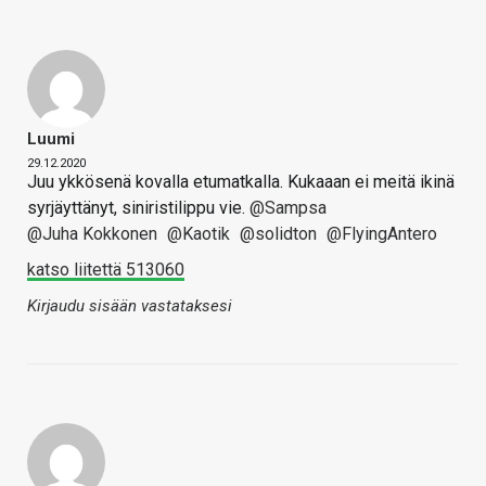
Luumi
29.12.2020
Juu ykkösenä kovalla etumatkalla. Kukaaan ei meitä ikinä
syrjäyttänyt, siniristilippu vie.
@Sampsa
@Juha Kokkonen
@Kaotik
@solidton
@FlyingAntero
katso liitettä 513060
Kirjaudu sisään vastataksesi