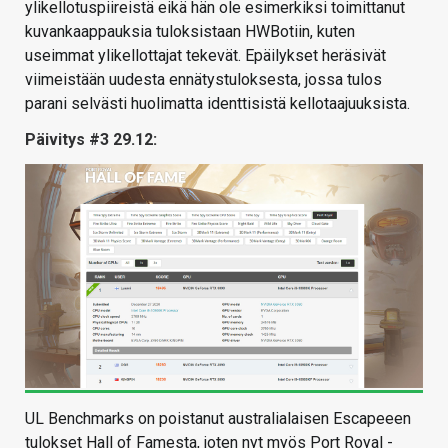
ylikellotuspiireistä eikä hän ole esimerkiksi toimittanut
kuvankaappauksia tuloksistaan HWBotiin, kuten
useimmat ylikellottajat tekevät. Epäilykset heräsivät
viimeistään uudesta ennätystuloksesta, jossa tulos
parani selvästi huolimatta identtisistä kellotaajuuksista.
Päivitys #3 29.12:
UL Benchmarks on poistanut australialaisen Escapeeen
tulokset Hall of Famesta, joten nyt myös Port Royal -