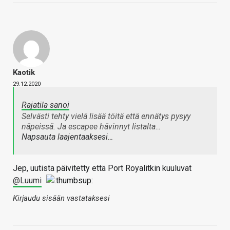
Kaotik
29.12.2020
Rajatila sanoi
Selvästi tehty vielä lisää töitä että ennätys pysyy
näpeissä. Ja escapee hävinnyt listalta…
Napsauta laajentaaksesi…
Jep, uutista päivitetty että Port Royalitkin kuuluvat
@Luumi
Kirjaudu sisään vastataksesi