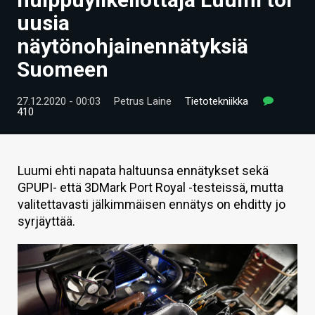
ARTIKKELIT
uusia
näytönohjainennätyksiä
VIDEOT
Suomeen
TECHBBS
27.12.2020 - 00:03
Petrus Laine
Tietotekniikka
TIETOA
410
HINTA.FI
KAUPPA
Luumi ehti napata haltuunsa ennätykset sekä
GPUPI- että 3DMark Port Royal -testeissä, mutta
VAIHDA TEEMA
valitettavasti jälkimmäisen ennätys on ehditty jo
syrjäyttää.
HAKU