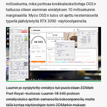
millisekuntia, mikä peittoaa kreikkalaiskellottaja OGS:n
hallussa olleen aiemman ennätyksen 10 millisekunnin
marginaalilla. Myös OGS:n tulos oli ajettu nestemäisellä
typellä jäähdytetyllä RTX 3090 -näytönohjaimella.
Luumin jo syrjäytetty ennätys tuli puolestaan 3DMark
Port Royal -testissä. Luumin 18 343 pisteen
ennätystulos ajettiin samaisella kokoonpanolla, mutta
tällä kertaa näytönohjain toimi 3DMarkin mukaan