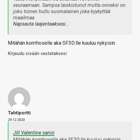
seuraamaan. Sampsa laiskistunut mutta onneksi on
joku toinen hullu suomalainen joka kyykyttää
maailmaa
Napsauta laajentaaksesi…
Mitähän korrrhoselle aka SF3D:lle kuuluu nykyisin.
Kirjaudu sisään vastataksesi
Tahtiportti
29.12.2020
Jill Valentine sanoi
Mitähän korrrhoselle aka SF3D:lle kuuluu nykyisin.