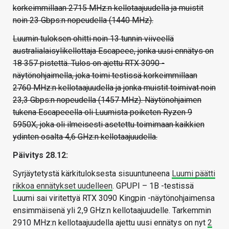
korkeimmillaan 2715 MHz:n kellotaajuudella ja muistit
noin 23 Gbps:n nopeudella (1440 MHz).
Luumin tuloksen ohitti noin 13 tunnin viiveellä
australialaisylikellottaja Escapeee, jonka uusi ennätys on
18 357 pistettä. Tulos on ajettu RTX 3090 -
näytönohjaimella, joka toimi testissä korkeimmillaan
2760 MHz:n kellotaajuudella ja jonka muistit toimivat noin
23,3 Gbps:n nopeudella (1457 MHz). Näytönohjaimen
tukena Escapeeella oli Luumista poiketen Ryzen 9
5950X, joka oli ilmeisesti asetettu toimimaan kaikkien
ydinten osalta 4,6 GHz:n kellotaajuudella.
Päivitys 28.12:
Syrjäytetystä kärkituloksesta sisuuntuneena
Luumi päätti
rikkoa ennätykset uudelleen
. GPUPI – 1B -testissä
Luumi sai viritettyä RTX 3090 Kingpin -näytönohjaimensa
ensimmäisenä yli 2,9 GHz:n kellotaajuudelle. Tarkemmin
2910 MHz:n kellotaajuudella ajettu uusi ennätys on nyt
2