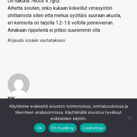
On nakuna 7800x 4.7ghz.
Aihetta sivuten, onko kukaan kokeillut virrasyötön
ohittamista siten että mehua syöttäis suoraan akusta,
eri kemioita on tarjolla 1.2-1.6 voltille jonninverran.
Ainakaan rippeleitä ei pitäsi suuremmin olla.
Kirjaudu sisään vastataksesi
KtK
29.12.2020
Käytämme evästeitä sivuston toiminnoissa, ominaisuuksissa ja
liikenteen analysoinnissa. Käyttämällä sivustoa hyväksyt
Ei siin vaan mikkään auta Nvidia ja Intel jyrää vahvasti
evästeiden käytön.
edelleen.
Ok
En hyväksy
Lisätietoja
Kirjaudu sisään vastataksesi