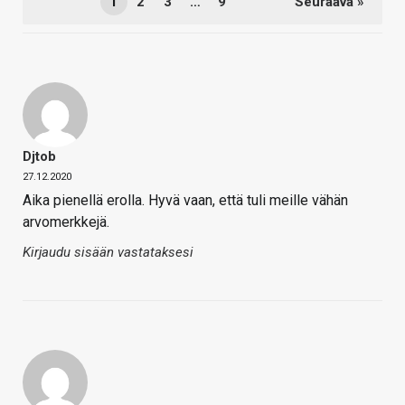
1
2
3
…
9
Seuraava »
Djtob
27.12.2020
Aika pienellä erolla. Hyvä vaan, että tuli meille vähän
arvomerkkejä.
Kirjaudu sisään vastataksesi