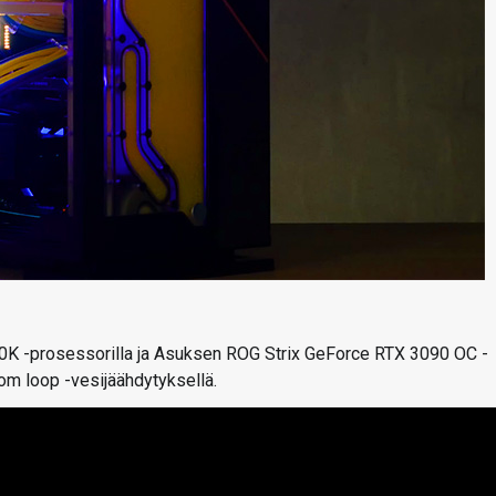
900K -prosessorilla ja Asuksen ROG Strix GeForce RTX 3090 OC -
om loop -vesijäähdytyksellä.