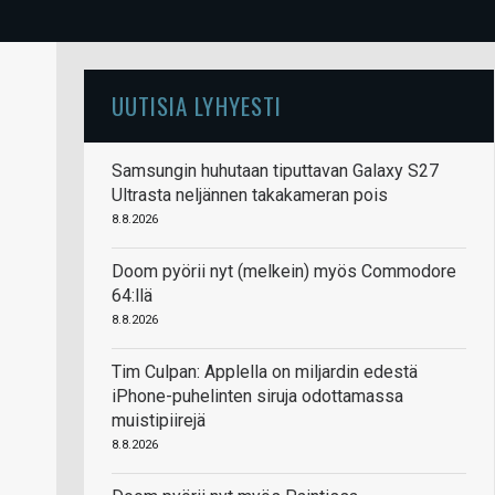
UUTISIA LYHYESTI
Samsungin huhutaan tiputtavan Galaxy S27
Ultrasta neljännen takakameran pois
8.8.2026
Doom pyörii nyt (melkein) myös Commodore
64:llä
8.8.2026
Tim Culpan: Applella on miljardin edestä
iPhone-puhelinten siruja odottamassa
muistipiirejä
8.8.2026