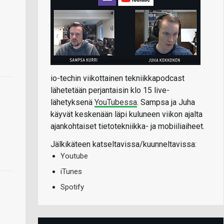
io-techin viikottainen tekniikkapodcast
lähetetään perjantaisin klo 15 live-
lähetyksenä
YouTubessa
. Sampsa ja Juha
käyvät keskenään läpi kuluneen viikon ajalta
ajankohtaiset tietotekniikka- ja mobiiliaiheet.
Jälkikäteen katseltavissa/kuunneltavissa:
Youtube
iTunes
Spotify