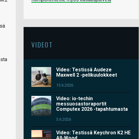
ssä
VIDEOT
ista
Video: Testissä Audeze
Maxwell 2 -pelikuulokkeet
15.6.2026
Video: io-techin
messuosastoraportit
Computex 2026 -tapahtumasta
3.6.2026
Video: Testissä Keychron K2 HE
All-Wood