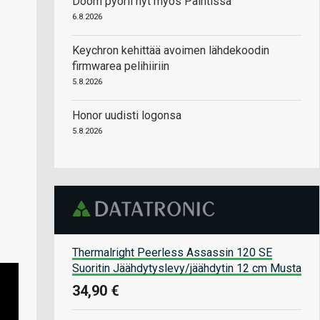
Doom pyörii nyt myös Paintissa
6.8.2026
Keychron kehittää avoimen lähdekoodin
firmwarea pelihiiriin
5.8.2026
Honor uudisti logonsa
5.8.2026
Thermalright Peerless Assassin 120 SE
Suoritin Jäähdytyslevy/jäähdytin 12 cm Musta
34,90 €