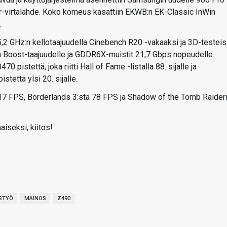
r-virtalähde. Koko komeus kasattiin EKWB:n EK-Classic InWin
.
5,2 GHz:n kellotaajuudella Cinebench R20 -vakaaksi ja 3D-testei
:n Boost-taajuudelle ja GDDR6X-muistit 21,7 Gbps nopeudelle.
pistettä, joka riitti Hall of Fame -listalla 88. sijalle ja
tettä ylsi 20. sijalle.
17 FPS, Borderlands 3:sta 78 FPS ja Shadow of the Tomb Raider
aiseksi, kiitos!
ISTYÖ
MAINOS
Z490