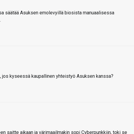
mpsa säätää Asuksen emolevyillä biosista manuaalisessa
.
a, jos kyseessä kaupallinen yhteistyö Asuksen kanssa?
n saitte aikaan ja värimaailmakin sopi Cyberpunkkiin, toki se