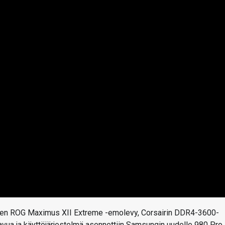
ksen ROG Maximus XII Extreme -emolevy, Corsairin DDR4-3600-
avua ja käyttöjärjestelmä asennettiin Samsungin uudelle 980 Pro