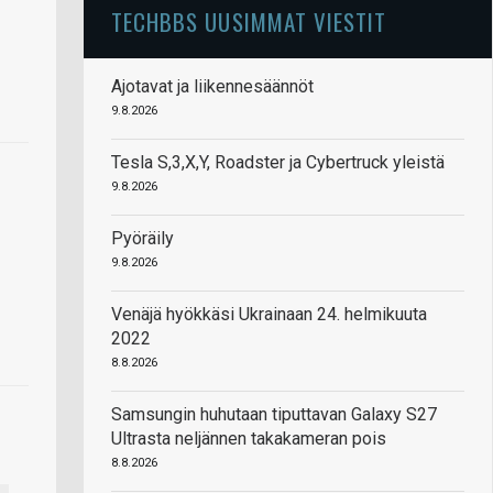
TECHBBS UUSIMMAT VIESTIT
Ajotavat ja liikennesäännöt
9.8.2026
Tesla S,3,X,Y, Roadster ja Cybertruck yleistä
9.8.2026
Pyöräily
9.8.2026
Venäjä hyökkäsi Ukrainaan 24. helmikuuta
2022
8.8.2026
Samsungin huhutaan tiputtavan Galaxy S27
Ultrasta neljännen takakameran pois
8.8.2026