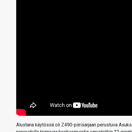
Alustana käytössä oli Z490-piirisarjaan perustuva Asu
nopeudella toimivaa keskusmuistia varustettiin 32 gigat