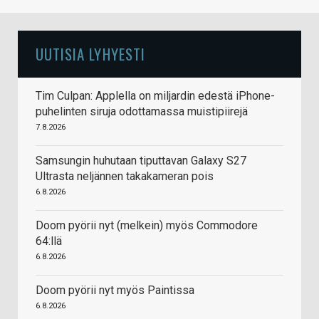
UUTISIA LYHYESTI
Tim Culpan: Applella on miljardin edestä iPhone-
puhelinten siruja odottamassa muistipiirejä
7.8.2026
Samsungin huhutaan tiputtavan Galaxy S27
Ultrasta neljännen takakameran pois
6.8.2026
Doom pyörii nyt (melkein) myös Commodore
64:llä
6.8.2026
Doom pyörii nyt myös Paintissa
6.8.2026