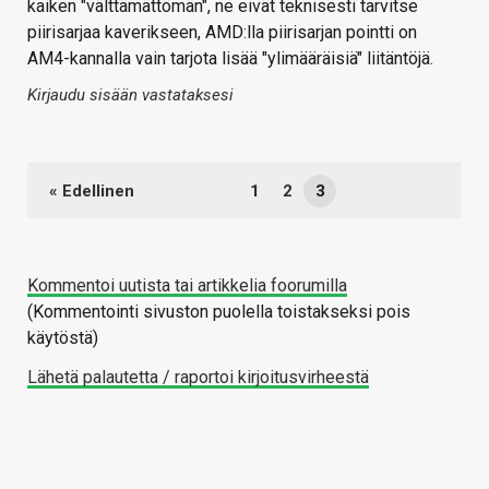
kaiken "välttämättömän", ne eivät teknisesti tarvitse
piirisarjaa kaverikseen, AMD:lla piirisarjan pointti on
AM4-kannalla vain tarjota lisää "ylimääräisiä" liitäntöjä.
Kirjaudu sisään vastataksesi
« Edellinen
1
2
3
Kommentoi uutista tai artikkelia foorumilla
(Kommentointi sivuston puolella toistakseksi pois
käytöstä)
Lähetä palautetta / raportoi kirjoitusvirheestä