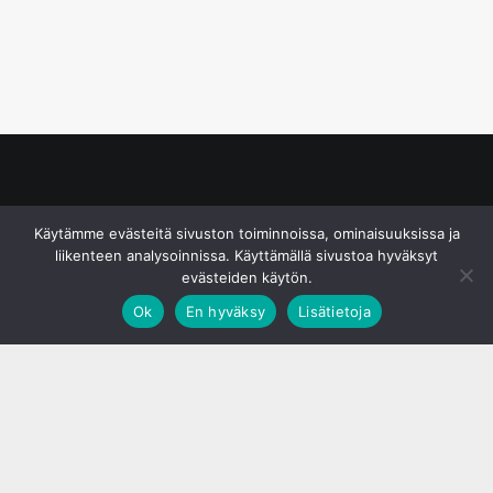
© S&J Media Oy
Käytämme evästeitä sivuston toiminnoissa, ominaisuuksissa ja
liikenteen analysoinnissa. Käyttämällä sivustoa hyväksyt
evästeiden käytön.
Ok
En hyväksy
Lisätietoja
;