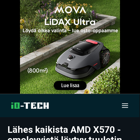
Lähes kaikista AMD X570 -
UUTISET
emolevyistä löytyy tuuletin