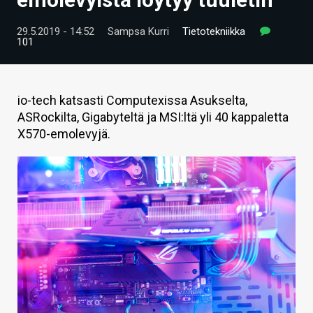
ARTIKKELIT
29.5.2019 - 14:52
Sampsa Kurri
Tietotekniikka
101
VIDEOT
TECHBBS
io-tech katsasti Computexissa Asukselta,
TIETOA
ASRockilta, Gigabyteltä ja MSI:ltä yli 40 kappaletta
X570-emolevyjä.
HINTA.FI
KAUPPA
VAIHDA TEEMA
HAKU