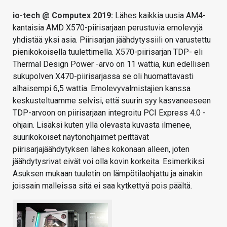
io-tech @ Computex 2019:
Lähes kaikkia uusia AM4-
kantaisia AMD X570-piirisarjaan perustuvia emolevyjä
yhdistää yksi asia. Piirisarjan jäähdytyssiili on varustettu
pienikokoisella tuulettimella. X570-piirisarjan TDP- eli
Thermal Design Power -arvo on 11 wattia, kun edellisen
sukupolven X470-piirisarjassa se oli huomattavasti
alhaisempi 6,5 wattia. Emolevyvalmistajien kanssa
keskusteltuamme selvisi, että suurin syy kasvaneeseen
TDP-arvoon on piirisarjaan integroitu PCI Express 4.0 -
ohjain. Lisäksi kuten yllä olevasta kuvasta ilmenee,
suurikokoiset näytönohjaimet peittävät
piirisarjajäähdytyksen lähes kokonaan alleen, joten
jäähdytysrivat eivät voi olla kovin korkeita. Esimerkiksi
Asuksen mukaan tuuletin on lämpötilaohjattu ja ainakin
joissain malleissa sitä ei saa kytkettyä pois päältä.