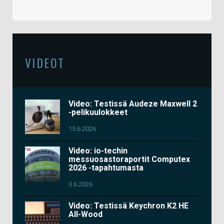
VIDEOT
Video: Testissä Audeze Maxwell 2
-pelikuulokkeet
15.6.2026
Video: io-techin
messuosastoraportit Computex
2026 -tapahtumasta
3.6.2026
Video: Testissä Keychron K2 HE
All-Wood