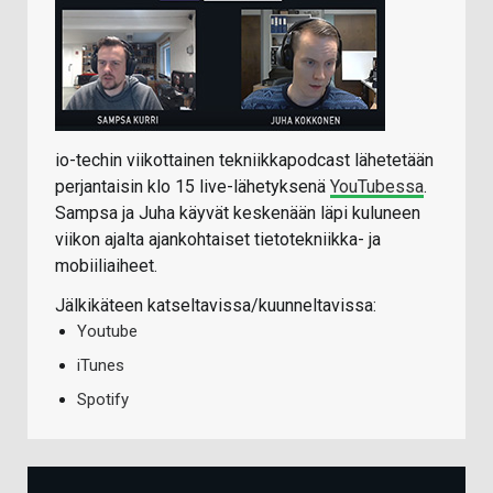
io-techin viikottainen tekniikkapodcast lähetetään
perjantaisin klo 15 live-lähetyksenä
YouTubessa
.
Sampsa ja Juha käyvät keskenään läpi kuluneen
viikon ajalta ajankohtaiset tietotekniikka- ja
mobiiliaiheet.
Jälkikäteen katseltavissa/kuunneltavissa:
Youtube
iTunes
Spotify