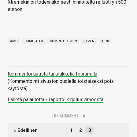
Xtremekin on todennäköisesti hinnoiteltu reilusti yli 500
euroon.
AMD
COMPUTEX
COMPUTEX 2019
RYZEN
X570
Kommentoi uutista tai artikkelia foorumilla
(Kommentointi sivuston puolella toistaiseksi pois
käytöstä)
Lähetä palautetta / raportoi kirjoitusvirheestä
101 KOMMENTTIA
« Edellinen
1
2
3