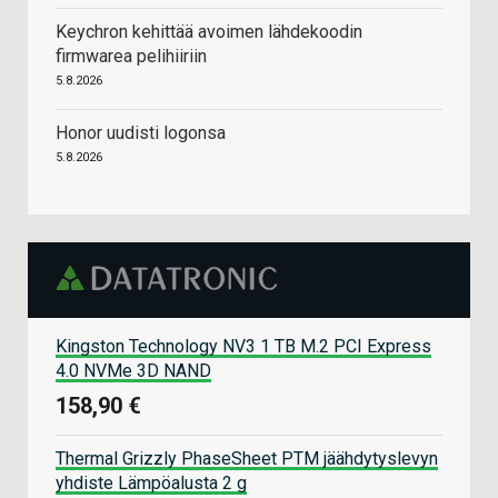
Keychron kehittää avoimen lähdekoodin
firmwarea pelihiiriin
5.8.2026
Honor uudisti logonsa
5.8.2026
Kingston Technology NV3 1 TB M.2 PCI Express
4.0 NVMe 3D NAND
158,90 €
Thermal Grizzly PhaseSheet PTM jäähdytyslevyn
yhdiste Lämpöalusta 2 g