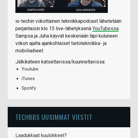
io-techin viikottainen tekniikkapodcast lähetetään
perjantaisin klo 15 live-lähetyksenä
YouTubessa
.
Sampsa ja Juha käyvät keskenään läpi kuluneen
viikon ajalta ajankohtaiset tietotekniikka- ja
mobiiliaiheet.
Jälkikäteen katseltavissa/kuunneltavissa:
Youtube
iTunes
Spotify
TECHBBS UUSIMMAT VIESTIT
Laadukkaat kuulokkeet?