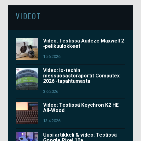
VIDEOT
Video: Testissä Audeze Maxwell 2
-pelikuulokkeet
15.6.2026
Video: io-techin
messuosastoraportit Computex
2026 -tapahtumasta
3.6.2026
Video: Testissä Keychron K2 HE
All-Wood
13.4.2026
Uusi artikkeli & video: Testissä
Google Pixel 10a