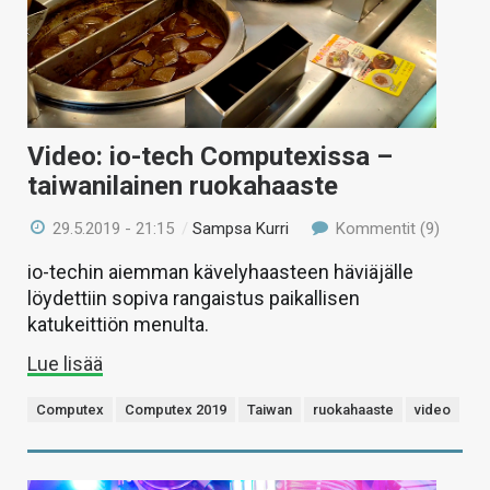
Video: io-tech Computexissa –
taiwanilainen ruokahaaste
29.5.2019 - 21:15
/
Sampsa Kurri
Kommentit (9)
io-techin aiemman kävelyhaasteen häviäjälle
löydettiin sopiva rangaistus paikallisen
katukeittiön menulta.
Lue lisää
Computex
Computex 2019
Taiwan
ruokahaaste
video