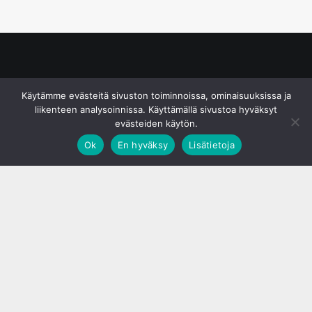
© S&J Media Oy
Käytämme evästeitä sivuston toiminnoissa, ominaisuuksissa ja
liikenteen analysoinnissa. Käyttämällä sivustoa hyväksyt
evästeiden käytön.
Ok
En hyväksy
Lisätietoja
;