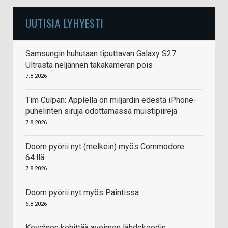
UUTISIA LYHYESTI
Samsungin huhutaan tiputtavan Galaxy S27
Ultrasta neljännen takakameran pois
7.8.2026
Tim Culpan: Applella on miljardin edestä iPhone-
puhelinten siruja odottamassa muistipiirejä
7.8.2026
Doom pyörii nyt (melkein) myös Commodore
64:llä
7.8.2026
Doom pyörii nyt myös Paintissa
6.8.2026
Keychron kehittää avoimen lähdekoodin