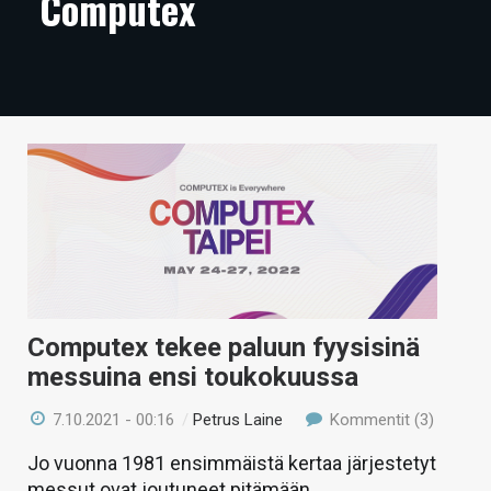
Computex
ARTIKKELIT
VIDEOT
TECHBBS
TIETOA
HINTA.FI
KAUPPA
VAIHDA TEEMA
Computex tekee paluun fyysisinä
messuina ensi toukokuussa
HAKU
7.10.2021 - 00:16
/
Petrus Laine
Kommentit (3)
Jo vuonna 1981 ensimmäistä kertaa järjestetyt
messut ovat joutuneet pitämään