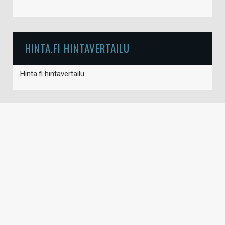
HINTA.FI HINTAVERTAILU
Hinta.fi hintavertailu