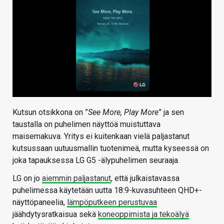
Kutsun otsikkona on ”
See More, Play More
” ja sen
taustalla on puhelimen näyttöä muistuttava
maisemakuva. Yritys ei kuitenkaan vielä paljastanut
kutsussaan uutuusmallin tuotenimeä, mutta kyseessä on
joka tapauksessa LG G5 -älypuhelimen seuraaja.
LG on jo
aiemmin paljastanut
, että julkaistavassa
puhelimessa käytetään uutta 18:9-kuvasuhteen QHD+-
näyttöpaneelia,
lämpöputkeen perustuvaa
jäähdytysratkaisua sekä
koneoppimista ja tekoälyä