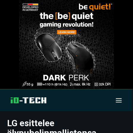
LG esittelee
UUTISET
älypuhelinmallistonsa