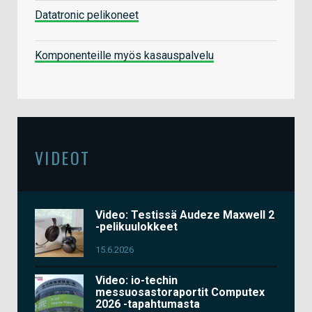
Datatronic pelikoneet
Komponenteille myös kasauspalvelu
VIDEOT
Video: Testissä Audeze Maxwell 2
-pelikuulokkeet
15.6.2026
Video: io-techin
messuosastoraportit Computex
2026 -tapahtumasta