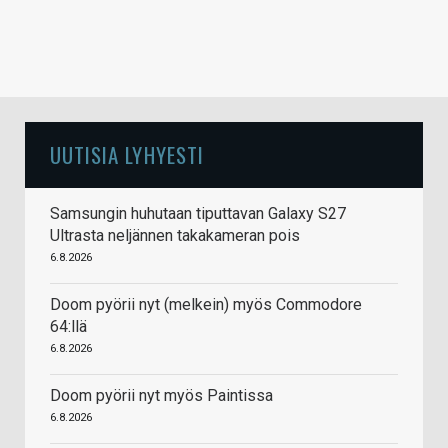
UUTISIA LYHYESTI
Samsungin huhutaan tiputtavan Galaxy S27
Ultrasta neljännen takakameran pois
6.8.2026
Doom pyörii nyt (melkein) myös Commodore
64:llä
6.8.2026
Doom pyörii nyt myös Paintissa
6.8.2026