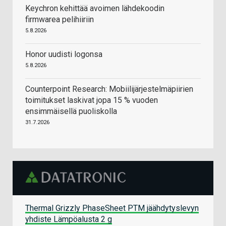
Keychron kehittää avoimen lähdekoodin
firmwarea pelihiiriin
5.8.2026
Honor uudisti logonsa
5.8.2026
Counterpoint Research: Mobiilijärjestelmäpiirien
toimitukset laskivat jopa 15 % vuoden
ensimmäisellä puoliskolla
31.7.2026
Thermal Grizzly PhaseSheet PTM jäähdytyslevyn
yhdiste Lämpöalusta 2 g