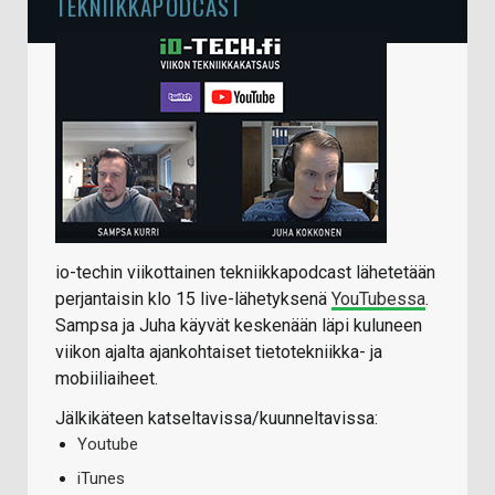
TEKNIIKKAPODCAST
io-techin viikottainen tekniikkapodcast lähetetään
perjantaisin klo 15 live-lähetyksenä
YouTubessa
.
Sampsa ja Juha käyvät keskenään läpi kuluneen
viikon ajalta ajankohtaiset tietotekniikka- ja
mobiiliaiheet.
Jälkikäteen katseltavissa/kuunneltavissa:
Youtube
iTunes