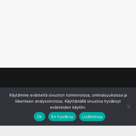
© S&J Media Oy
Käytämme evästeitä sivuston toiminnoissa, ominaisuuksissa ja
liikenteen analysoinnissa. Käyttämällä sivustoa hyväksyt
evästeiden käytön.
Ok
En hyväksy
Lisätietoja
;