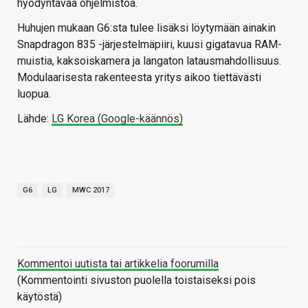
hyödyntävää ohjelmistoa.
Huhujen mukaan G6:sta tulee lisäksi löytymään ainakin
Snapdragon 835 -järjestelmäpiiri, kuusi gigatavua RAM-
muistia, kaksoiskamera ja langaton latausmahdollisuus.
Modulaarisesta rakenteesta yritys aikoo tiettävästi
luopua.
Lähde:
LG Korea (Google-käännös)
G6
LG
MWC 2017
Kommentoi uutista tai artikkelia foorumilla
(Kommentointi sivuston puolella toistaiseksi pois
käytöstä)