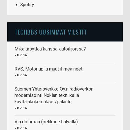
Spotify
TECHBBS UUSIMMAT VIESTIT
Mikä ärsyttää kanssa-autoilijoissa?
7.8.2026
RVS, Motor up ja muut ihmeaineet.
7.8.2026
Suomen Yhteisverkko Oy:n radioverkon
modernisointi Nokian tekniikalla
käyttäjäkokemukset/palaute
7.8.2026
Via dolorosa (pelikone halvalla)
7.8.2026