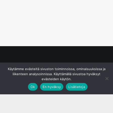
© S&J Media Oy
Käytämme evästeitä sivuston toiminnoissa, ominaisuuksissa ja
liikenteen analysoinnissa. Käyttämällä sivustoa hyväksyt
evästeiden käytön.
Ok
En hyväksy
Lisätietoja
;