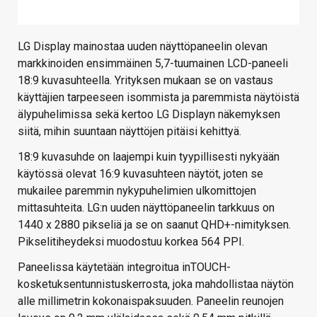
LG Display mainostaa uuden näyttöpaneelin olevan
markkinoiden ensimmäinen 5,7-tuumainen LCD-paneeli
18:9 kuvasuhteella. Yrityksen mukaan se on vastaus
käyttäjien tarpeeseen isommista ja paremmista näytöistä
älypuhelimissa sekä kertoo LG Displayn näkemyksen
siitä, mihin suuntaan näyttöjen pitäisi kehittyä.
18:9 kuvasuhde on laajempi kuin tyypillisesti nykyään
käytössä olevat 16:9 kuvasuhteen näytöt, joten se
mukailee paremmin nykypuhelimien ulkomittojen
mittasuhteita. LG:n uuden näyttöpaneelin tarkkuus on
1440 x 2880 pikseliä ja se on saanut QHD+-nimityksen.
Pikselitiheydeksi muodostuu korkea 564 PPI.
Paneelissa käytetään integroitua inTOUCH-
kosketuksentunnistuskerrosta, joka mahdollistaa näytön
alle millimetrin kokonaispaksuuden. Paneelin reunojen