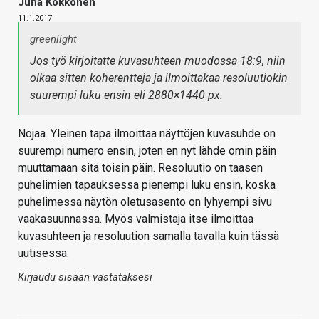
Juha Kokkonen
11.1.2017
greenlight
Jos työ kirjoitatte kuvasuhteen muodossa 18:9, niin
olkaa sitten koherentteja ja ilmoittakaa resoluutiokin
suurempi luku ensin eli 2880×1440 px.
Nojaa. Yleinen tapa ilmoittaa näyttöjen kuvasuhde on
suurempi numero ensin, joten en nyt lähde omin päin
muuttamaan sitä toisin päin. Resoluutio on taasen
puhelimien tapauksessa pienempi luku ensin, koska
puhelimessa näytön oletusasento on lyhyempi sivu
vaakasuunnassa. Myös valmistaja itse ilmoittaa
kuvasuhteen ja resoluution samalla tavalla kuin tässä
uutisessa.
Kirjaudu sisään vastataksesi