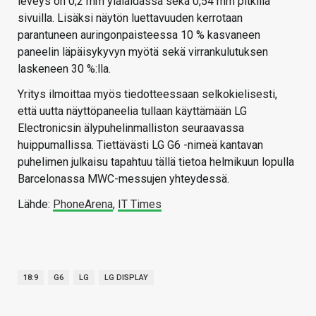
leveys on 0,2 mm ylälaidassa sekä 0,54 mm pitkillä
sivuilla. Lisäksi näytön luettavuuden kerrotaan
parantuneen auringonpaisteessa 10 % kasvaneen
paneelin läpäisykyvyn myötä sekä virrankulutuksen
laskeneen 30 %:lla.
Yritys ilmoittaa myös tiedotteessaan selkokielisesti,
että uutta näyttöpaneelia tullaan käyttämään LG
Electronicsin älypuhelinmalliston seuraavassa
huippumallissa. Tiettävästi LG G6 -nimeä kantavan
puhelimen julkaisu tapahtuu tällä tietoa helmikuun lopulla
Barcelonassa MWC-messujen yhteydessä.
Lähde:
PhoneArena
,
IT Times
18:9
G6
LG
LG DISPLAY