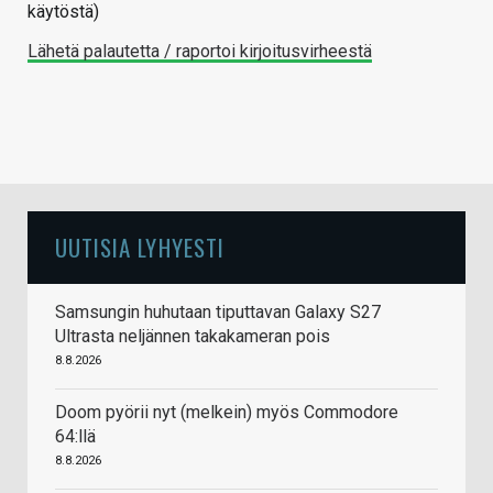
käytöstä)
Lähetä palautetta / raportoi kirjoitusvirheestä
UUTISIA LYHYESTI
Samsungin huhutaan tiputtavan Galaxy S27
Ultrasta neljännen takakameran pois
8.8.2026
Doom pyörii nyt (melkein) myös Commodore
64:llä
8.8.2026