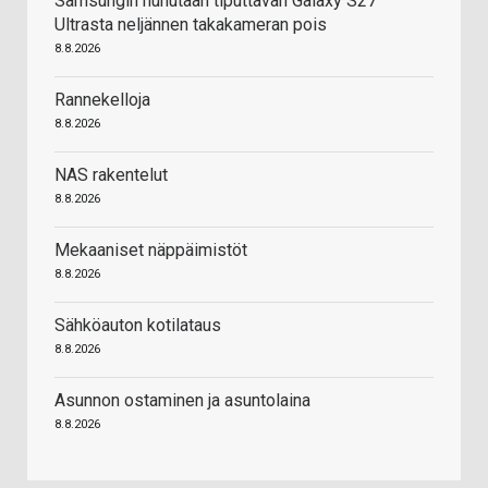
Samsungin huhutaan tiputtavan Galaxy S27
Ultrasta neljännen takakameran pois
8.8.2026
Rannekelloja
8.8.2026
NAS rakentelut
8.8.2026
Mekaaniset näppäimistöt
8.8.2026
Sähköauton kotilataus
8.8.2026
Asunnon ostaminen ja asuntolaina
8.8.2026