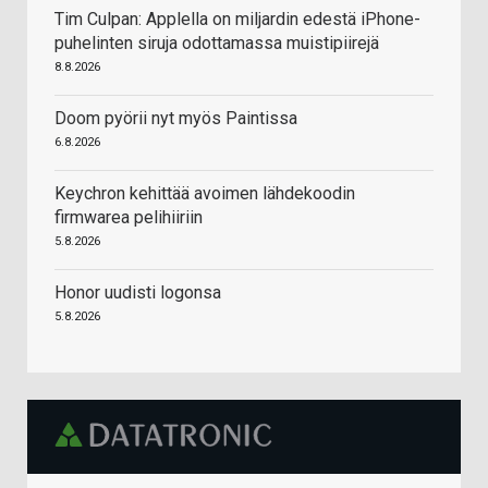
Tim Culpan: Applella on miljardin edestä iPhone-
puhelinten siruja odottamassa muistipiirejä
8.8.2026
Doom pyörii nyt myös Paintissa
6.8.2026
Keychron kehittää avoimen lähdekoodin
firmwarea pelihiiriin
5.8.2026
Honor uudisti logonsa
5.8.2026