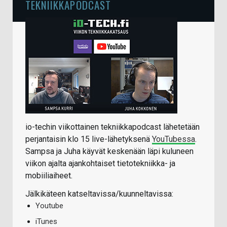
TEKNIIKKAPODCAST
io-techin viikottainen tekniikkapodcast lähetetään
perjantaisin klo 15 live-lähetyksenä
YouTubessa
.
Sampsa ja Juha käyvät keskenään läpi kuluneen
viikon ajalta ajankohtaiset tietotekniikka- ja
mobiiliaiheet.
Jälkikäteen katseltavissa/kuunneltavissa:
Youtube
iTunes