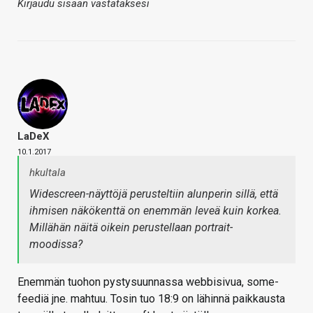
Kirjaudu sisään vastataksesi
LaDeX
10.1.2017
hkultala
Widescreen-näyttöjä perusteltiin alunperin sillä, että
ihmisen näkökenttä on enemmän leveä kuin korkea.
Millähän näitä oikein perustellaan portrait-
moodissa?
Enemmän tuohon pystysuunnassa webbisivua, some-
feediä jne. mahtuu. Tosin tuo 18:9 on lähinnä paikkausta