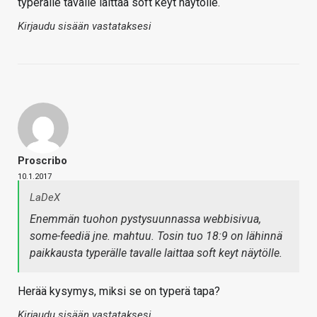
typerälle tavalle laittaa soft keyt näytölle.
Kirjaudu sisään vastataksesi
Proscribo
10.1.2017
LaDeX
Enemmän tuohon pystysuunnassa webbisivua,
some-feediä jne. mahtuu. Tosin tuo 18:9 on lähinnä
paikkausta typerälle tavalle laittaa soft keyt näytölle.
Herää kysymys, miksi se on typerä tapa?
Kirjaudu sisään vastataksesi