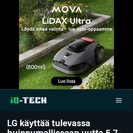
LG käyttää tulevassa
UUTISET
huippumallissaan uutta 5,7-