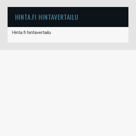
HINTA.FI HINTAVERTAILU
Hinta.fi hintavertailu