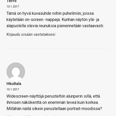
Terro
10.1.2017
Tämä on hyvä kuvasuhde niihin puhelimiin, joissa
käytetään on-screen -nappeja. Kunhan näytön ylä- ja
alapuolella olevia reunuksia pienennetään vastaavasti.
Kirjaudu sisään vastataksesi
Hkultala
10.1.2017
Widescreen-näyttöjä perusteltiin alunperin sillä, että
ihmisen näkökenttä on enemmän leveä kuin korkea.
Millähän näitä oikein perustellaan portrait-moodissa?