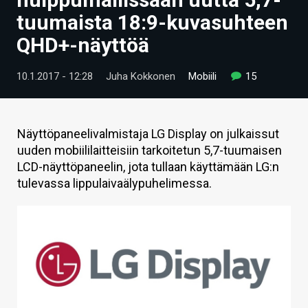
ARTIKKELIT
tuumaista 18:9-kuvasuhteen
QHD+-näyttöä
VIDEOT
TECHBBS
10.1.2017 - 12:28
Juha Kokkonen
Mobiili
15
TIETOA
HINTA.FI
Näyttöpaneelivalmistaja LG Display on julkaissut
uuden mobiililaitteisiin tarkoitetun 5,7-tuumaisen
KAUPPA
LCD-näyttöpaneelin, jota tullaan käyttämään LG:n
tulevassa lippulaivaälypuhelimessa.
VAIHDA TEEMA
HAKU