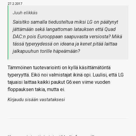
27.2.2017
Juuh elikkäs
Saisitko samalla tiedusteltua miksi LG on päätynyt
jättämään sekä langattoman latauksen että Quad
DAC:n pois Eurooppaan saapuvasta versiosta? Mikä
tässä typeryydessä on ideana ja kenet pitää laittaa
jalkapuuhun torille häpeämään?
Tämmöinen tuotevariointi on kyllä käsittämätöntä
typeryyttä. Eikö noi valmistajat ikinä opi. Luulisi, että LG
tajuaisi laittaa kaikki paukut G6:een viime vuoden
floppauksen takia, mutta ei.
Kirjaudu sisään vastataksesi