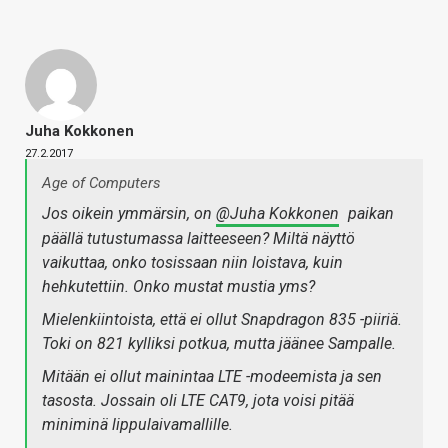
Juha Kokkonen
27.2.2017
Age of Computers
Jos oikein ymmärsin, on
@Juha Kokkonen
paikan
päällä tutustumassa laitteeseen? Miltä näyttö
vaikuttaa, onko tosissaan niin loistava, kuin
hehkutettiin. Onko mustat mustia yms?
Mielenkiintoista, että ei ollut Snapdragon 835 -piiriä.
Toki on 821 kylliksi potkua, mutta jäänee Sampalle.
Mitään ei ollut mainintaa LTE -modeemista ja sen
tasosta. Jossain oli LTE CAT9, jota voisi pitää
miniminä lippulaivamallille.