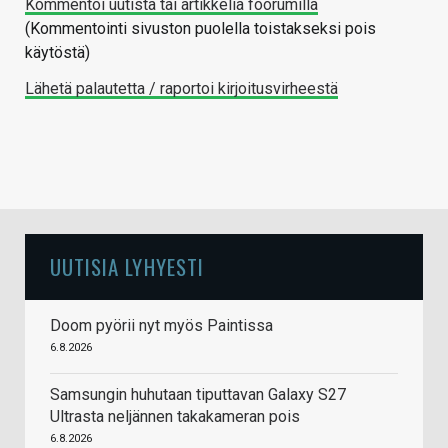
Kommentoi uutista tai artikkelia foorumilla
(Kommentointi sivuston puolella toistakseksi pois
käytöstä)
Lähetä palautetta / raportoi kirjoitusvirheestä
UUTISIA LYHYESTI
Doom pyörii nyt myös Paintissa
6.8.2026
Samsungin huhutaan tiputtavan Galaxy S27
Ultrasta neljännen takakameran pois
6.8.2026