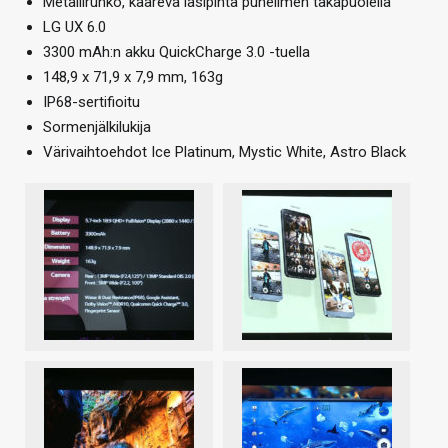
Metallirunko, kaareva lasipinta puhelimen takapuolella
LG UX 6.0
3300 mAh:n akku QuickCharge 3.0 -tuella
148,9 x 71,9 x 7,9 mm, 163g
IP68-sertifioitu
Sormenjälkilukija
Värivaihtoehdot Ice Platinum, Mystic White, Astro Black