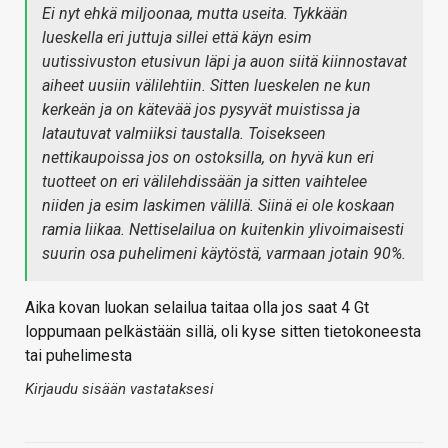
Ei nyt ehkä miljoonaa, mutta useita. Tykkään
lueskella eri juttuja sillei että käyn esim
uutissivuston etusivun läpi ja auon siitä kiinnostavat
aiheet uusiin välilehtiin. Sitten lueskelen ne kun
kerkeän ja on kätevää jos pysyvät muistissa ja
latautuvat valmiiksi taustalla. Toisekseen
nettikaupoissa jos on ostoksilla, on hyvä kun eri
tuotteet on eri välilehdissään ja sitten vaihtelee
niiden ja esim laskimen välillä. Siinä ei ole koskaan
ramia liikaa. Nettiselailua on kuitenkin ylivoimaisesti
suurin osa puhelimeni käytöstä, varmaan jotain 90%.
Aika kovan luokan selailua taitaa olla jos saat 4 Gt
loppumaan pelkästään sillä, oli kyse sitten tietokoneesta
tai puhelimesta
Kirjaudu sisään vastataksesi