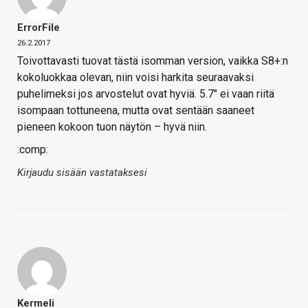
ErrorFile
26.2.2017
Toivottavasti tuovat tästä isomman version, vaikka S8+:n
kokoluokkaa olevan, niin voisi harkita seuraavaksi
puhelimeksi jos arvostelut ovat hyviä. 5.7" ei vaan riitä
isompaan tottuneena, mutta ovat sentään saaneet
pieneen kokoon tuon näytön – hyvä niin.
:comp:
Kirjaudu sisään vastataksesi
Kermeli