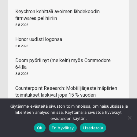
Keychron kehittää avoimen lähdekoodin
firmwarea pelihiiriin
5.8.2026
Honor uudisti logonsa
5.8.2026
Doom pyörii nyt (melkein) myös Commodore
64:llä
3.8.2026
Counterpoint Research: Mobiilijärjestelmäpiirien
toimitukset laskivat jopa 15 % vuoden
ensimmäisellä puoliskolla
Käytämme evästeitä sivuston toiminnoissa, ominaisuuksissa ja
31.7.2026
liikenteen analysoinnissa. Käyttämällä sivustoa hyväksyt
evästeiden käytön.
Ok
En hyväksy
Lisätietoja