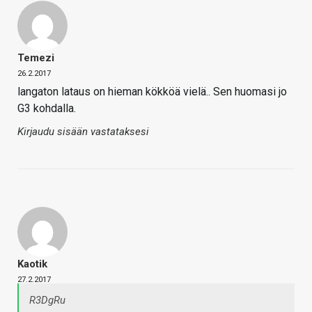
Temezi
26.2.2017
langaton lataus on hieman kökköä vielä.. Sen huomasi jo
G3 kohdalla.
Kirjaudu sisään vastataksesi
Kaotik
27.2.2017
R3DgRu