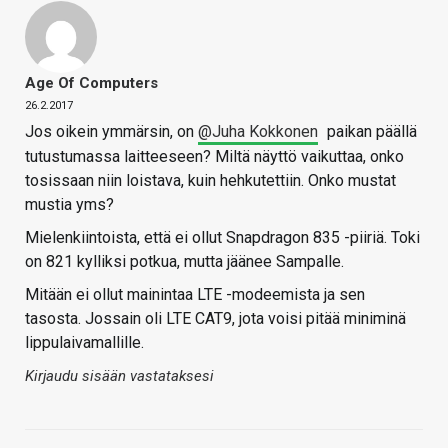
Age Of Computers
26.2.2017
Jos oikein ymmärsin, on
@Juha Kokkonen
paikan päällä
tutustumassa laitteeseen? Miltä näyttö vaikuttaa, onko
tosissaan niin loistava, kuin hehkutettiin. Onko mustat
mustia yms?
Mielenkiintoista, että ei ollut Snapdragon 835 -piiriä. Toki
on 821 kylliksi potkua, mutta jäänee Sampalle.
Mitään ei ollut mainintaa LTE -modeemista ja sen
tasosta. Jossain oli LTE CAT9, jota voisi pitää miniminä
lippulaivamallille.
Kirjaudu sisään vastataksesi