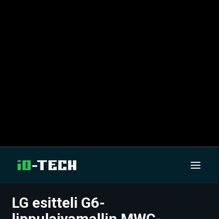
LG esitteli G6-
UUTISET
lippulaivamallin MWC-