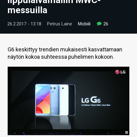
ARTIKKELIT
messuilla
VIDEOT
26.2.2017 - 13:18
Petrus Laine
Mobiili
26
TECHBBS
TIETOA
G6 keskittyy trendien mukaisesti kasvattamaan
näytön kokoa suhteessa puhelimen kokoon.
HINTA.FI
KAUPPA
VAIHDA TEEMA
HAKU