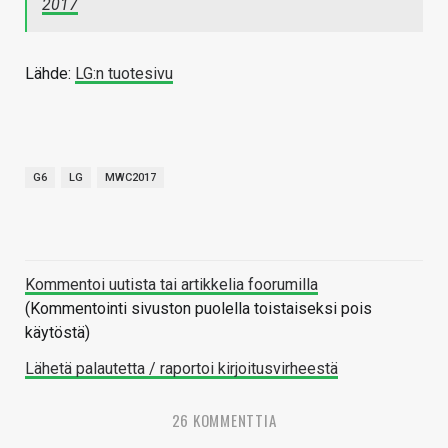
2017
Lähde:
LG:n tuotesivu
G6
LG
MWC2017
Kommentoi uutista tai artikkelia foorumilla
(Kommentointi sivuston puolella toistaiseksi pois
käytöstä)
Lähetä palautetta / raportoi kirjoitusvirheestä
26 KOMMENTTIA