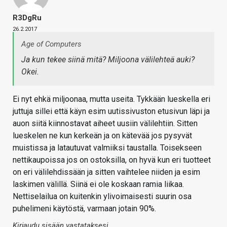
R3DgRu
26.2.2017
Age of Computers
Ja kun tekee siinä mitä? Miljoona välilehteä auki?
Okei.
Ei nyt ehkä miljoonaa, mutta useita. Tykkään lueskella eri
juttuja sillei että käyn esim uutissivuston etusivun läpi ja
auon siitä kiinnostavat aiheet uusiin välilehtiin. Sitten
lueskelen ne kun kerkeän ja on kätevää jos pysyvät
muistissa ja latautuvat valmiiksi taustalla. Toisekseen
nettikaupoissa jos on ostoksilla, on hyvä kun eri tuotteet
on eri välilehdissään ja sitten vaihtelee niiden ja esim
laskimen välillä. Siinä ei ole koskaan ramia liikaa.
Nettiselailua on kuitenkin ylivoimaisesti suurin osa
puhelimeni käytöstä, varmaan jotain 90%.
Kirjaudu sisään vastataksesi