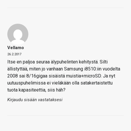
Vellamo
26.2.2017
Itse en paljoa seuraa älypuhelinten kehitystä. Silti
ällistyttää, miten jo vanhaan Samsung i8510:iin vuodelta
2008 sai 8/16gigaa sisäistä muistia+microSD. Ja nyt
uutuuspuhelimissa ei vieläkään olla satakertaistettu
tuota kapasiteettia, siis häh?
Kirjaudu sisään vastataksesi