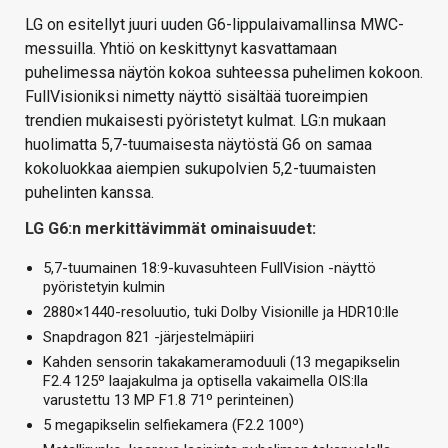
LG on esitellyt juuri uuden G6-lippulaivamallinsa MWC-
messuilla. Yhtiö on keskittynyt kasvattamaan
puhelimessa näytön kokoa suhteessa puhelimen kokoon.
FullVisioniksi nimetty näyttö sisältää tuoreimpien
trendien mukaisesti pyöristetyt kulmat. LG:n mukaan
huolimatta 5,7-tuumaisesta näytöstä G6 on samaa
kokoluokkaa aiempien sukupolvien 5,2-tuumaisten
puhelinten kanssa.
LG G6:n merkittävimmät ominaisuudet:
5,7-tuumainen 18:9-kuvasuhteen FullVision -näyttö
pyöristetyin kulmin
2880×1440-resoluutio, tuki Dolby Visionille ja HDR10:lle
Snapdragon 821 -järjestelmäpiiri
Kahden sensorin takakameramoduuli (13 megapikselin
F2.4 125º laajakulma ja optisella vakaimella OIS:lla
varustettu 13 MP F1.8 71º perinteinen)
5 megapikselin selfiekamera (F2.2 100º)