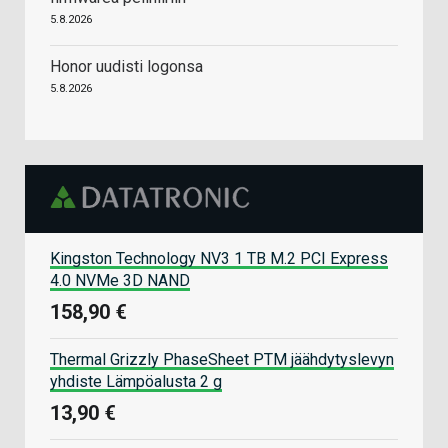
5.8.2026
Honor uudisti logonsa
5.8.2026
Kingston Technology NV3 1 TB M.2 PCI Express
4.0 NVMe 3D NAND
158,90 €
Thermal Grizzly PhaseSheet PTM jäähdytyslevyn
yhdiste Lämpöalusta 2 g
13,90 €