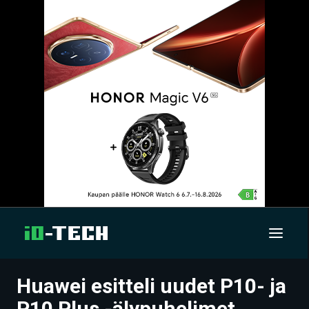
Huawei esitteli uudet P10- ja
UUTISET
P10 Plus -älypuhelimet