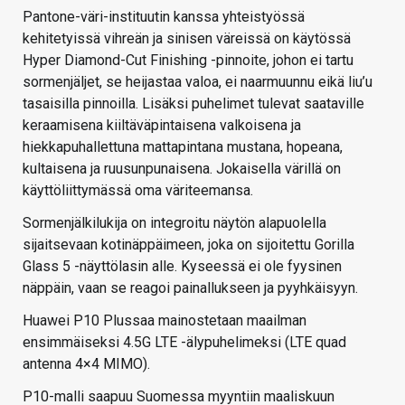
Pantone-väri-instituutin kanssa yhteistyössä
kehitetyissä vihreän ja sinisen väreissä on käytössä
Hyper Diamond-Cut Finishing -pinnoite, johon ei tartu
sormenjäljet, se heijastaa valoa, ei naarmuunnu eikä liu’u
tasaisilla pinnoilla. Lisäksi puhelimet tulevat saataville
keraamisena kiiltäväpintaisena valkoisena ja
hiekkapuhallettuna mattapintana mustana, hopeana,
kultaisena ja ruusunpunaisena. Jokaisella värillä on
käyttöliittymässä oma väriteemansa.
Sormenjälkilukija on integroitu näytön alapuolella
sijaitsevaan kotinäppäimeen, joka on sijoitettu Gorilla
Glass 5 -näyttölasin alle. Kyseessä ei ole fyysinen
näppäin, vaan se reagoi painallukseen ja pyyhkäisyyn.
Huawei P10 Plussaa mainostetaan maailman
ensimmäiseksi 4.5G LTE -älypuhelimeksi (LTE quad
antenna 4×4 MIMO).
P10-malli saapuu Suomessa myyntiin maaliskuun