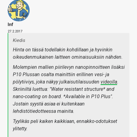
Inf
27.2.2017
Kiedis
Hinta on tässä todellakin kohdillaan ja hyvinkin
oikeudenmukainen laitteen ominaisuuksiin nähden.
Molempien mallien piirilevyn nanopinnoitteen lisäksi
P10 Plussan osalta mainittiin erillinen vesi- ja
pölytiiviys, joka näkyy julkaisutilaisuuden
videolla
.
Skriiniltä luettua: "Water resistant structure* and
nano-coating on board. *Available in P10 Plus".
Jostain syystä asiaa ei kuitenkaan
lehdistötiedotteessa mainita.
Tyylikäs peli kaiken kaikkiaan, ennakko-odotukset
ylitetty.