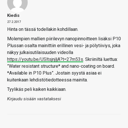
Kiedis
27.2.2017
Hinta on tässä todellakin kohdillaan.
Molempien mallien piirilevyn nanopinnoitteen lisäksi P10
Plussan osalta mainittiin erillinen vesi- ja pölytiiviys, joka
näkyy julkaisutilaisuuden videolla
https://youtu.be/USltsjnjljA?t=27m53s
. Skriiniltä luettua:
”Water resistant structure* and nano-coating on board.
*Available in P10 Plus”. Jostain syystä asiaa ei
kuitenkaan lehdistötiedotteessa mainita.
Tyylikäs peli kaiken kaikkiaan.
Kirjaudu sisään vastataksesi