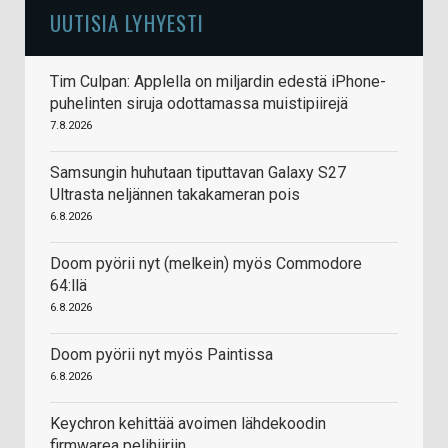
UUTISIA LYHYESTI
Tim Culpan: Applella on miljardin edestä iPhone-
puhelinten siruja odottamassa muistipiirejä
7.8.2026
Samsungin huhutaan tiputtavan Galaxy S27
Ultrasta neljännen takakameran pois
6.8.2026
Doom pyörii nyt (melkein) myös Commodore
64:llä
6.8.2026
Doom pyörii nyt myös Paintissa
6.8.2026
Keychron kehittää avoimen lähdekoodin
firmwarea pelihiiriin