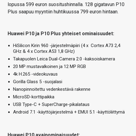
lopussa 599 euron suositushinnalla. 128 gigatavun P10
Plus saapuu myyntiin huhtikuussa 799 euron hintaan.
Huawei P10 ja P10 Plus yhteiset ominaisuudet:
HiSilicon Kirin 960 -järjestelmäpiiri (4 x Cortex A73 2,4
GHz & 4 x Cortex A53 1,8 GHz)
Takapuolen Leica Dual-Camera 2.0 -kaksoiskamera
20 MP mustavalkoinen ja 12 MP RGB
4k H.265 -videokuvaus
Gorilla Glass 5 -suojalasi
Nanopinnoitettu vedenkestävä rakenne
MicroSD-korttipaikka
USB Type-C + SuperCharge-pikalataus
Android 7.1 -käyttöjärjestelmä + EMUI 5.1 -käyttöliittymä
Huawei P10 avainominaisuudet: