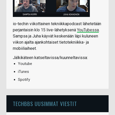
io-techin viikottainen tekniikkapodcast lähetetään
perjantaisin klo 15 live-lähetyksenä
YouTubessa
.
Sampsa ja Juha käyvät keskenään läpi kuluneen
viikon ajalta ajankohtaiset tietotekniikka- ja
mobiiliaiheet.
Jälkikäteen katseltavissa/kuunneltavissa:
Youtube
iTunes
Spotify
TECHBBS UUSIMMAT VIESTIT