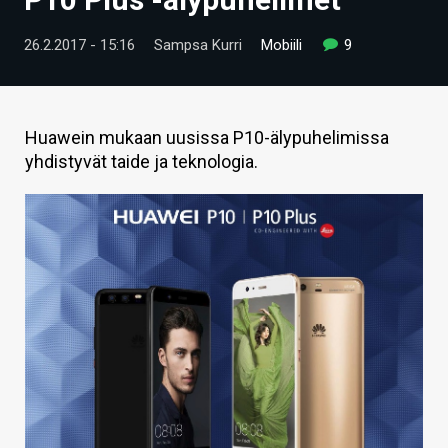
ARTIKKELIT
26.2.2017 - 15:16
Sampsa Kurri
Mobiili
9
VIDEOT
TECHBBS
Huawein mukaan uusissa P10-älypuhelimissa
TIETOA
yhdistyvät taide ja teknologia.
HINTA.FI
KAUPPA
VAIHDA TEEMA
HAKU