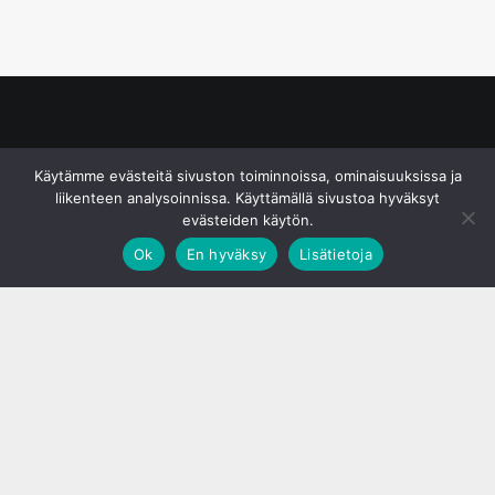
© S&J Media Oy
Käytämme evästeitä sivuston toiminnoissa, ominaisuuksissa ja
liikenteen analysoinnissa. Käyttämällä sivustoa hyväksyt
evästeiden käytön.
Ok
En hyväksy
Lisätietoja
;