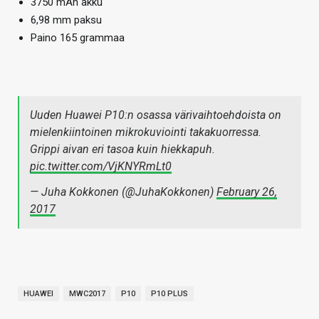
3750 mAh akku
6,98 mm paksu
Paino 165 grammaa
Uuden Huawei P10:n osassa värivaihtoehdoista on
mielenkiintoinen mikrokuviointi takakuorressa.
Grippi aivan eri tasoa kuin hiekkapuh.
pic.twitter.com/VjKNYRmLt0
— Juha Kokkonen (@JuhaKokkonen)
February 26,
2017
HUAWEI
MWC2017
P10
P10 PLUS