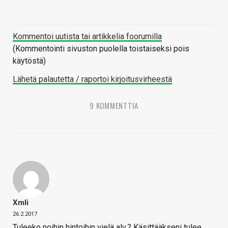
Kommentoi uutista tai artikkelia foorumilla
(Kommentointi sivuston puolella toistaiseksi pois
käytöstä)
Lähetä palautetta / raportoi kirjoitusvirheestä
9 KOMMENTTIA
Xmli
26.2.2017
Tuleeko noihin hintoihin vielä alv.? Käsittääkseni tulee,