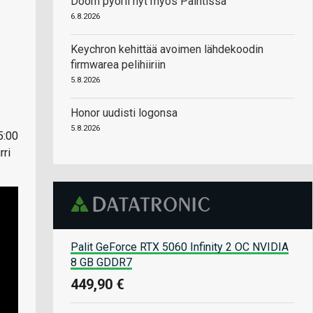
Doom pyörii nyt myös Paintissa
6.8.2026
Keychron kehittää avoimen lähdekoodin
firmwarea pelihiiriin
5.8.2026
Honor uudisti logonsa
5.8.2026
5:00
rri
Palit GeForce RTX 5060 Infinity 2 OC NVIDIA
8 GB GDDR7
449,90 €