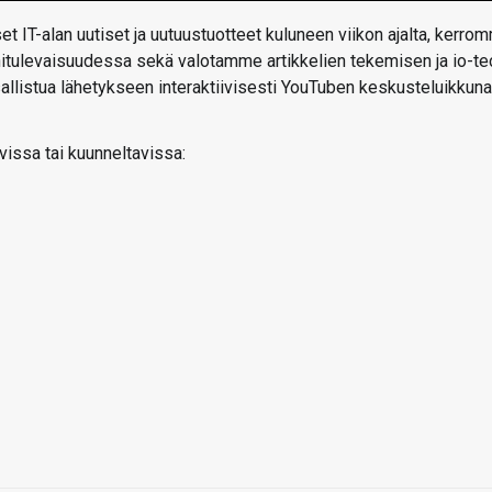
t IT-alan uutiset ja uutuustuotteet kuluneen viikon ajalta, kerro
ähitulevaisuudessa sekä valotamme artikkelien tekemisen ja io-te
 osallistua lähetykseen interaktiivisesti YouTuben keskusteluikkun
vissa tai kuunneltavissa: