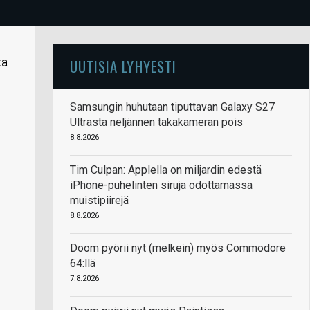
ta
UUTISIA LYHYESTI
Samsungin huhutaan tiputtavan Galaxy S27
Ultrasta neljännen takakameran pois
8.8.2026
Tim Culpan: Applella on miljardin edestä
iPhone-puhelinten siruja odottamassa
muistipiirejä
8.8.2026
Doom pyörii nyt (melkein) myös Commodore
64:llä
7.8.2026