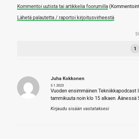
Kommentoi uutista tai artikkelia foorumilla
(Kommentointi 
Lähetä palautetta / raportoi kirjoitusvirheestä
9
1
Juha Kokkonen
5.1.2023
Vuoden ensimmäinen Tekniikkapodcast lop
tammikuuta noin klo 15 alkaen. Äänessä 
Kirjaudu sisään vastataksesi