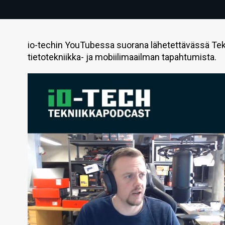
io-techin YouTubessa suorana lähetettävässä Tek
tietotekniikka- ja mobiilimaailman tapahtumista.