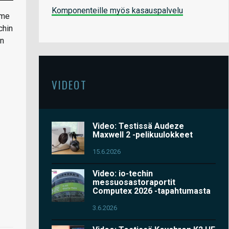
Komponenteille myös kasauspalvelu
mme
chin
an
VIDEOT
Video: Testissä Audeze
Maxwell 2 -pelikuulokkeet
15.6.2026
Video: io-techin
messuosastoraportit
Computex 2026 -tapahtumasta
3.6.2026