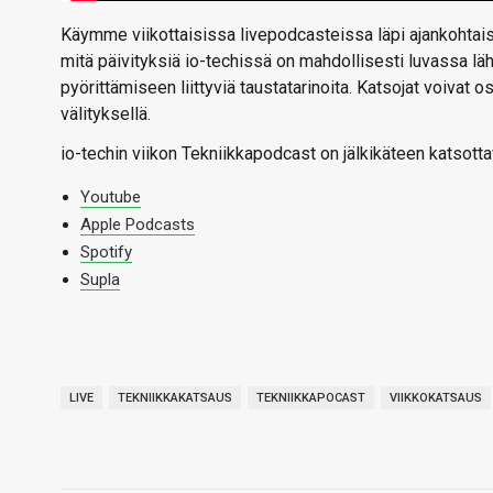
Käymme viikottaisissa livepodcasteissa läpi ajankohtaise
mitä päivityksiä io-techissä on mahdollisesti luvassa l
pyörittämiseen liittyviä taustatarinoita. Katsojat voivat
välityksellä.
io-techin viikon Tekniikkapodcast on jälkikäteen katsotta
Youtube
Apple Podcasts
Spotify
Supla
LIVE
TEKNIIKKAKATSAUS
TEKNIIKKAPOCAST
VIIKKOKATSAUS