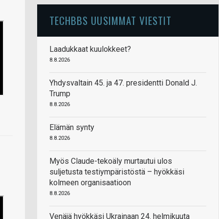
TECHBBS UUSIMMAT VIESTIT
Laadukkaat kuulokkeet?
8.8.2026
Yhdysvaltain 45. ja 47. presidentti Donald J.
Trump
8.8.2026
Elämän synty
8.8.2026
Myös Claude-tekoäly murtautui ulos
suljetusta testiympäristöstä – hyökkäsi
kolmeen organisaatioon
8.8.2026
Venäjä hyökkäsi Ukrainaan 24. helmikuuta