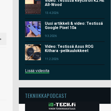
Video: Testissä Keychron K2 HE
All-Wood
13.4.2026
Uusi artikkeli & video: Testissä
Google Pixel 10a
9.3.2026
»
Video: Testissä Asus ROG
Kithara -pelikuulokkeet
11.2.2026
Lisää videoita
TEKNIIKKAPODCAST