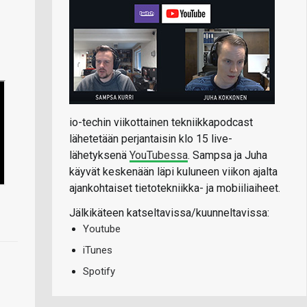
io-techin viikottainen tekniikkapodcast
lähetetään perjantaisin klo 15 live-
lähetyksenä
YouTubessa
. Sampsa ja Juha
käyvät keskenään läpi kuluneen viikon ajalta
ajankohtaiset tietotekniikka- ja mobiiliaiheet.
Jälkikäteen katseltavissa/kuunneltavissa:
Youtube
iTunes
Spotify