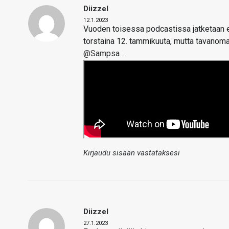
Diizzel
12.1.2023
Vuoden toisessa podcastissa jatketaan en
torstaina 12. tammikuuta, mutta tavanoma
@Sampsa
.
Kirjaudu sisään vastataksesi
Diizzel
27.1.2023