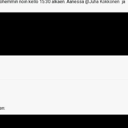
öhemmin noin kello 15:30 alkaen. Äänessä
@Juha Kokkonen
ja
en: