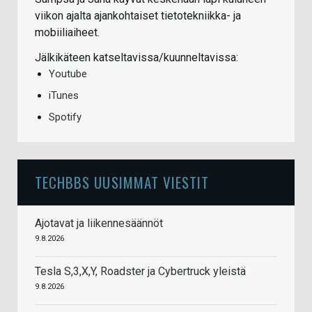
viikon ajalta ajankohtaiset tietotekniikka- ja
mobiiliaiheet.
Jälkikäteen katseltavissa/kuunneltavissa:
Youtube
iTunes
Spotify
TECHBBS UUSIMMAT VIESTIT
Ajotavat ja liikennesäännöt
9.8.2026
Tesla S,3,X,Y, Roadster ja Cybertruck yleistä
9.8.2026