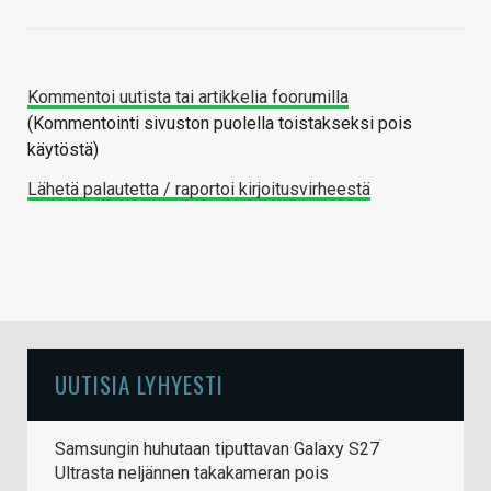
Kommentoi uutista tai artikkelia foorumilla
(Kommentointi sivuston puolella toistakseksi pois
käytöstä)
Lähetä palautetta / raportoi kirjoitusvirheestä
UUTISIA LYHYESTI
Samsungin huhutaan tiputtavan Galaxy S27
Ultrasta neljännen takakameran pois