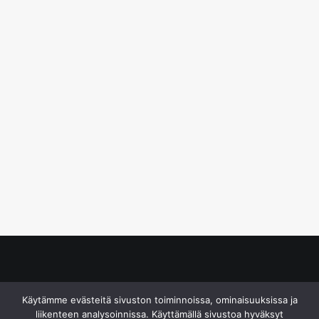
© S&J Media Oy
Käytämme evästeitä sivuston toiminnoissa, ominaisuuksissa ja
liikenteen analysoinnissa. Käyttämällä sivustoa hyväksyt