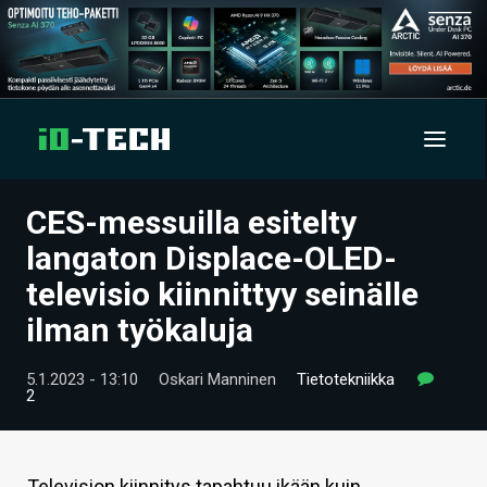
CES-messuilla esitelty
UUTISET
langaton Displace-OLED-
ARTIKKELIT
televisio kiinnittyy seinälle
ilman työkaluja
VIDEOT
TECHBBS
5.1.2023 - 13:10
Oskari Manninen
Tietotekniikka
2
TIETOA
HINTA.FI
Television kiinnitys tapahtuu ikään kuin