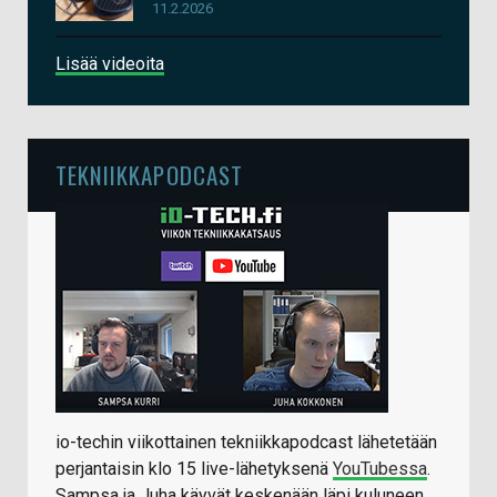
11.2.2026
Lisää videoita
TEKNIIKKAPODCAST
io-techin viikottainen tekniikkapodcast lähetetään
perjantaisin klo 15 live-lähetyksenä
YouTubessa
.
Sampsa ja Juha käyvät keskenään läpi kuluneen