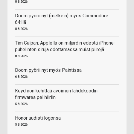
8.8.2026
Doom pyörii nyt (melkein) myös Commodore
64:llä
8.8.2026
Tim Culpan: Applella on miljardin edestä iPhone-
puhelinten siruja odottamassa muistipiirejä
8.8.2026
Doom pyörii nyt myös Paintissa
6.8.2026
Keychron kehittää avoimen lähdekoodin
firmwarea pelihiiriin
5.8.2026
Honor uudisti logonsa
5.8.2026