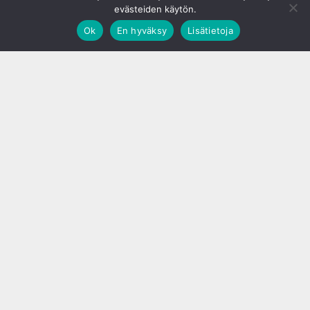
evästeiden käytön.
Ok
En hyväksy
Lisätietoja
;