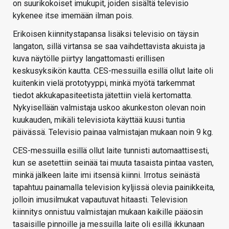
on suurikokoiset imukupit, joiden sisältä televisio
kykenee itse imemään ilman pois.
Erikoisen kiinnitystapansa lisäksi televisio on täysin
langaton, sillä virtansa se saa vaihdettavista akuista ja
kuva näytölle piirtyy langattomasti erillisen
keskusyksikön kautta. CES-messuilla esillä ollut laite oli
kuitenkin vielä prototyyppi, minkä myötä tarkemmat
tiedot akkukapasiteetista jätettiin vielä kertomatta.
Nykyisellään valmistaja uskoo akunkeston olevan noin
kuukauden, mikäli televisiota käyttää kuusi tuntia
päivässä. Televisio painaa valmistajan mukaan noin 9 kg.
CES-messuilla esillä ollut laite tunnisti automaattisesti,
kun se asetettiin seinää tai muuta tasaista pintaa vasten,
minkä jälkeen laite imi itsensä kiinni. Irrotus seinästä
tapahtuu painamalla television kyljissä olevia painikkeita,
jolloin imusilmukat vapautuvat hitaasti. Television
kiinnitys onnistuu valmistajan mukaan kaikille pääosin
tasaisille pinnoille ja messuilla laite oli esillä ikkunaan