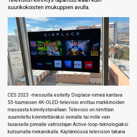
suurikokoisten imukuppien avulla.
KAUPPA
VAIHDA TEEMA
HAKU
CES 2023 -messuilla esitelty Displace-nimeä kantava
55-tuumaisen 4K-OLED-televisio erottuu markkinoiden
massasta kiinnitystavallaan. Televisio on nimittäin
suunniteltu kiinnitettäväksi seinälle tai mille vain
tasaiselle pinnalle valmistajan Active-loop-teknologiaksi
kutsumalla mekaniikalla. Käytännössä television takana