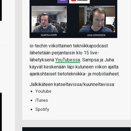
io-techin viikottainen tekniikkapodcast
lähetetään perjantaisin klo 15 live-
lähetyksenä
YouTubessa
. Sampsa ja Juha
käyvät keskenään läpi kuluneen viikon ajalta
ajankohtaiset tietotekniikka- ja mobiiliaiheet.
Jälkikäteen katseltavissa/kuunneltavissa:
Youtube
iTunes
Spotify