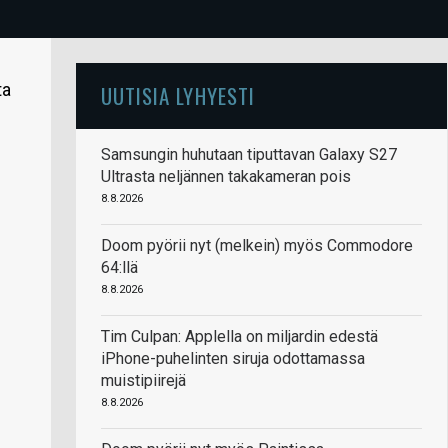
ta
UUTISIA LYHYESTI
Samsungin huhutaan tiputtavan Galaxy S27
Ultrasta neljännen takakameran pois
8.8.2026
Doom pyörii nyt (melkein) myös Commodore
64:llä
8.8.2026
Tim Culpan: Applella on miljardin edestä
iPhone-puhelinten siruja odottamassa
muistipiirejä
8.8.2026