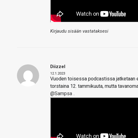
Kirjaudu sisään vastataksesi
Diizzel
12.1.2023
Vuoden toisessa podcastissa jatketaan en
torstaina 12. tammikuuta, mutta tavanoma
@Sampsa
.