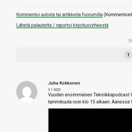
Kommentoi uutista tai artikkelia foorumilla
(Kommentointi 
Lähetä palautetta / raportoi kirjoitusvirheestä
9
1
Juha Kokkonen
5.1.2023
Vuoden ensimmäinen Tekniikkapodcast lop
tammikuuta noin klo 15 alkaen. Äänessä 