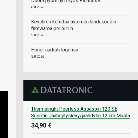
Doom pyörii nyt myös Paintissa
6.8.2026
Keychron kehittää avoimen lähdekoodin
firmwarea pelihiiriin
5.8.2026
Honor uudisti logonsa
5.8.2026
Thermalright Peerless Assassin 120 SE
Suoritin Jäähdytyslevy/jäähdytin 12 cm Musta
34,90 €