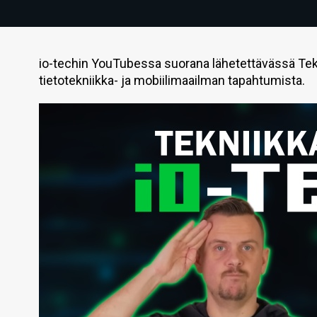
io-techin YouTubessa suorana lähetettävässä Tek
tietotekniikka- ja mobiilimaailman tapahtumista.