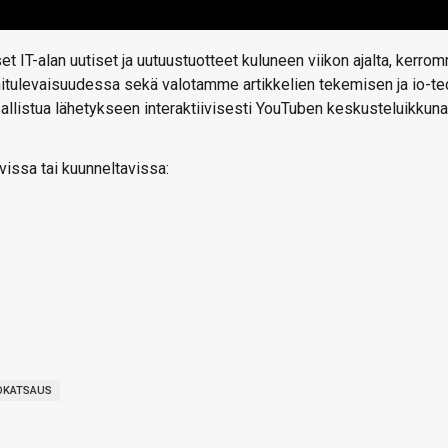
t IT-alan uutiset ja uutuustuotteet kuluneen viikon ajalta, kerro
ähitulevaisuudessa sekä valotamme artikkelien tekemisen ja io-te
 osallistua lähetykseen interaktiivisesti YouTuben keskusteluikkun
vissa tai kuunneltavissa:
KOKATSAUS