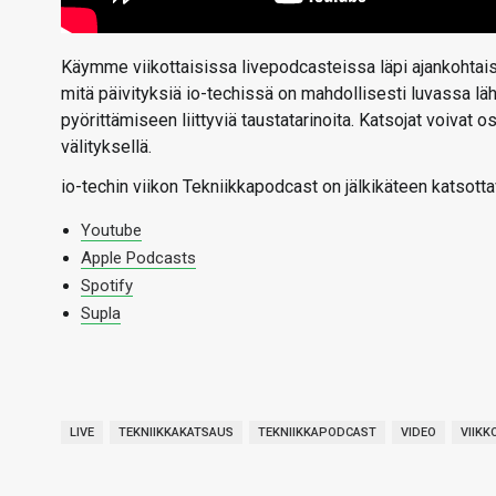
Käymme viikottaisissa livepodcasteissa läpi ajankohtaise
mitä päivityksiä io-techissä on mahdollisesti luvassa l
pyörittämiseen liittyviä taustatarinoita. Katsojat voivat
välityksellä.
io-techin viikon Tekniikkapodcast on jälkikäteen katsotta
Youtube
Apple Podcasts
Spotify
Supla
LIVE
TEKNIIKKAKATSAUS
TEKNIIKKAPODCAST
VIDEO
VIIK