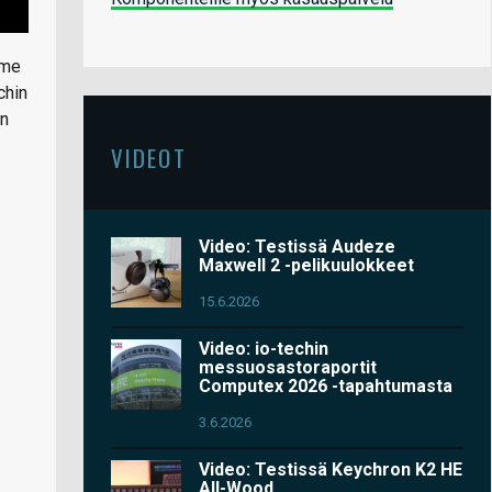
mme
chin
an
VIDEOT
Video: Testissä Audeze
Maxwell 2 -pelikuulokkeet
15.6.2026
Video: io-techin
messuosastoraportit
Computex 2026 -tapahtumasta
3.6.2026
Video: Testissä Keychron K2 HE
All-Wood