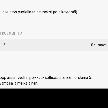
sivuston puolella toistaiseksi pois käytöstä)
0 KOMMENTTIA
2
Seuraava 
piaisen vuoksi poikkeuksellisesti tänään torstaina 5.
Sampsa ja meikäläinen.