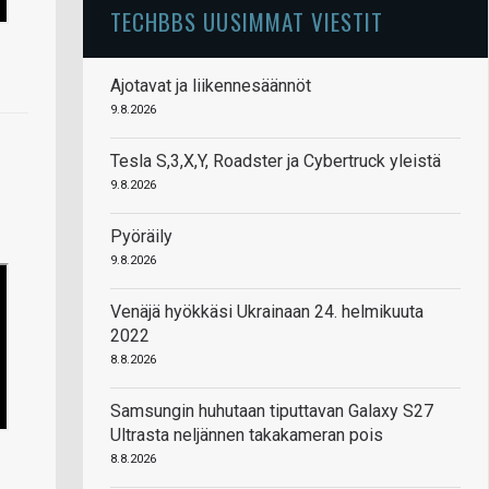
TECHBBS UUSIMMAT VIESTIT
Ajotavat ja liikennesäännöt
9.8.2026
Tesla S,3,X,Y, Roadster ja Cybertruck yleistä
9.8.2026
Pyöräily
9.8.2026
Venäjä hyökkäsi Ukrainaan 24. helmikuuta
2022
8.8.2026
Samsungin huhutaan tiputtavan Galaxy S27
Ultrasta neljännen takakameran pois
8.8.2026