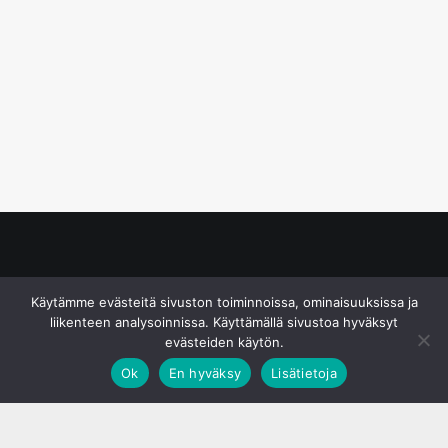
© S&J Media Oy
Käytämme evästeitä sivuston toiminnoissa, ominaisuuksissa ja
liikenteen analysoinnissa. Käyttämällä sivustoa hyväksyt
evästeiden käytön.
Ok
En hyväksy
Lisätietoja
;