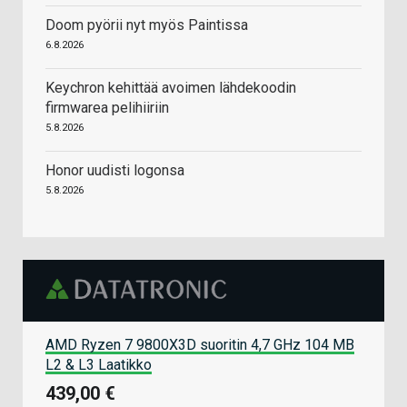
Doom pyörii nyt myös Paintissa
6.8.2026
Keychron kehittää avoimen lähdekoodin
firmwarea pelihiiriin
5.8.2026
Honor uudisti logonsa
5.8.2026
AMD Ryzen 7 9800X3D suoritin 4,7 GHz 104 MB
L2 & L3 Laatikko
439,00 €