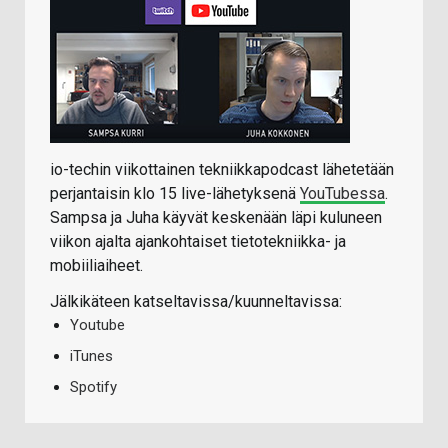
io-techin viikottainen tekniikkapodcast lähetetään
perjantaisin klo 15 live-lähetyksenä
YouTubessa
.
Sampsa ja Juha käyvät keskenään läpi kuluneen
viikon ajalta ajankohtaiset tietotekniikka- ja
mobiiliaiheet.
Jälkikäteen katseltavissa/kuunneltavissa:
Youtube
iTunes
Spotify