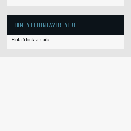
HINTA.FI HINTAVERTAILU
Hinta.fi hintavertailu