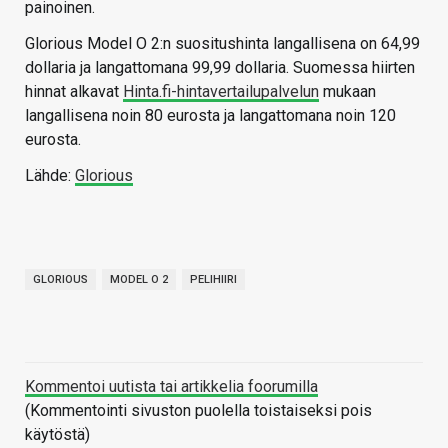
painoinen.
Glorious Model O 2:n suositushinta langallisena on 64,99
dollaria ja langattomana 99,99 dollaria. Suomessa hiirten
hinnat alkavat
Hinta.fi-hintavertailupalvelun
mukaan
langallisena noin 80 eurosta ja langattomana noin 120
eurosta.
Lähde:
Glorious
GLORIOUS
MODEL O 2
PELIHIIRI
Kommentoi uutista tai artikkelia foorumilla
(Kommentointi sivuston puolella toistaiseksi pois
käytöstä)