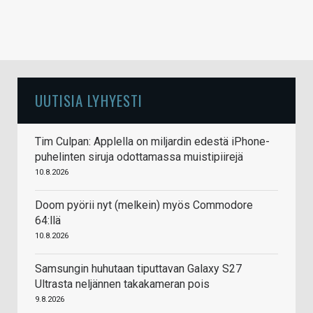
UUTISIA LYHYESTI
Tim Culpan: Applella on miljardin edestä iPhone-
puhelinten siruja odottamassa muistipiirejä
10.8.2026
Doom pyörii nyt (melkein) myös Commodore
64:llä
10.8.2026
Samsungin huhutaan tiputtavan Galaxy S27
Ultrasta neljännen takakameran pois
9.8.2026