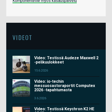
Komponenteille myös kasauspalvelu
VIDEOT
Video: Testissä Audeze Maxwell 2
-pelikuulokkeet
15.6.2026
Video: io-techin
messuosastoraportit Computex
2026 -tapahtumasta
3.6.2026
Video: Testissä Keychron K2 HE