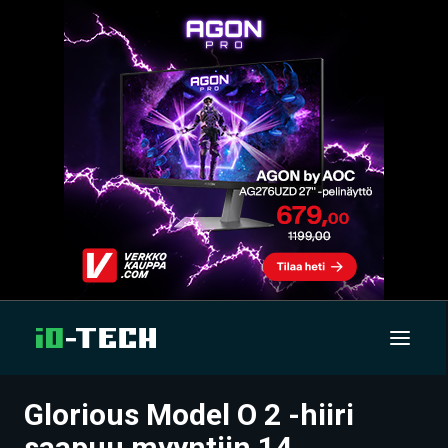
Glorious Model O 2 -hiiri
UUTISET
saapuu myyntiin 14.