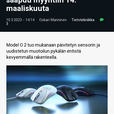
ARTIKKELIT
maaliskuuta
VIDEOT
10.3.2023 - 14:14
Oskari Manninen
Tietotekniikka
3
TECHBBS
TIETOA
Model O 2 tuo mukanaan päivitetyn sensorin ja
HINTA.FI
uudistetun muotoilun pykälän entistä
kevyemmällä rakenteella.
KAUPPA
VAIHDA TEEMA
HAKU