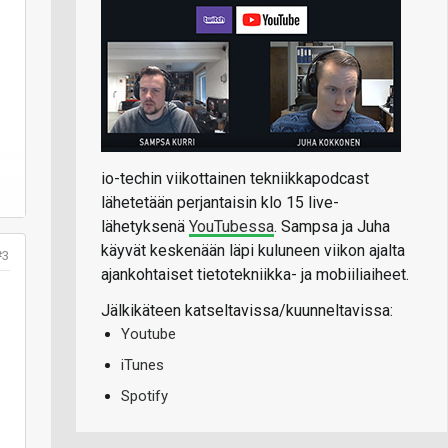
io-techin viikottainen tekniikkapodcast
lähetetään perjantaisin klo 15 live-
lähetyksenä
YouTubessa
. Sampsa ja Juha
käyvät keskenään läpi kuluneen viikon ajalta
#3
ajankohtaiset tietotekniikka- ja mobiiliaiheet.
Jälkikäteen katseltavissa/kuunneltavissa:
Youtube
iTunes
Spotify