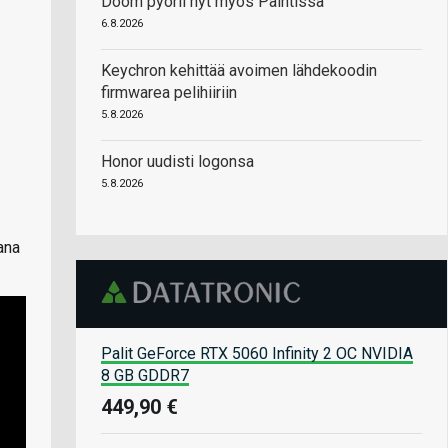
Doom pyörii nyt myös Paintissa
6.8.2026
Keychron kehittää avoimen lähdekoodin
firmwarea pelihiiriin
5.8.2026
Honor uudisti logonsa
5.8.2026
ana
Palit GeForce RTX 5060 Infinity 2 OC NVIDIA
8 GB GDDR7
449,90 €