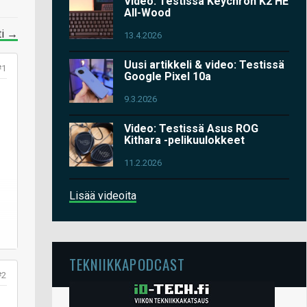
Video: Testissä Keychron K2 HE
All-Wood
ti →
13.4.2026
Uusi artikkeli & video: Testissä
#1
Google Pixel 10a
9.3.2026
Video: Testissä Asus ROG
Kithara -pelikuulokkeet
11.2.2026
Lisää videoita
TEKNIIKKAPODCAST
#2