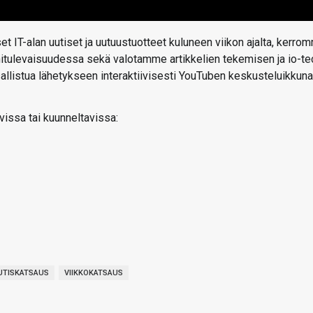
t IT-alan uutiset ja uutuustuotteet kuluneen viikon ajalta, kerro
ähitulevaisuudessa sekä valotamme artikkelien tekemisen ja io-te
 osallistua lähetykseen interaktiivisesti YouTuben keskusteluikkun
vissa tai kuunneltavissa:
UTISKATSAUS
VIIKKOKATSAUS