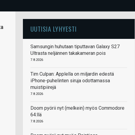
ta
UUTISIA LYHYESTI
Samsungin huhutaan tiputtavan Galaxy S27
Ultrasta neljännen takakameran pois
7.8.2026
Tim Culpan: Applella on miljardin edestä
iPhone-puhelinten siruja odottamassa
muistipiirejä
7.8.2026
Doom pyörii nyt (melkein) myös Commodore
64:llä
7.8.2026