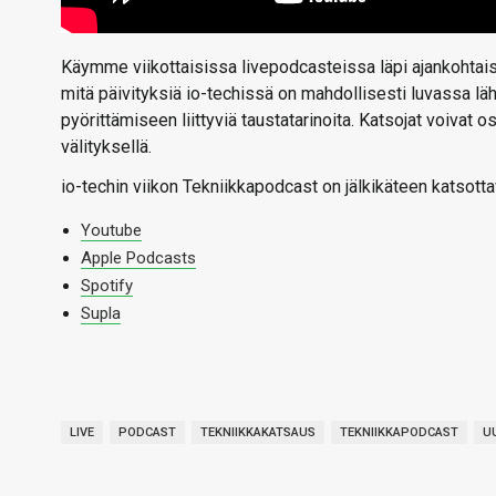
Käymme viikottaisissa livepodcasteissa läpi ajankohtaise
mitä päivityksiä io-techissä on mahdollisesti luvassa l
pyörittämiseen liittyviä taustatarinoita. Katsojat voivat
välityksellä.
io-techin viikon Tekniikkapodcast on jälkikäteen katsotta
Youtube
Apple Podcasts
Spotify
Supla
LIVE
PODCAST
TEKNIIKKAKATSAUS
TEKNIIKKAPODCAST
U