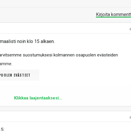
Kirjoita komment
aalisti noin klo 15 alkaen.
tarvitsemme suostumuksesi kolmannen osapuolen evästeiden
ltamme
.
UOLEN EVÄSTEET
Klikkaa laajentaaksesi...
15: