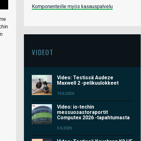
Komponenteille myös kasauspalvelu
mme
chin
an
VIDEOT
Video: Testissä Audeze
Maxwell 2 -pelikuulokkeet
15.6.2026
Video: io-techin
messuosastoraportit
Computex 2026 -tapahtumasta
3.6.2026