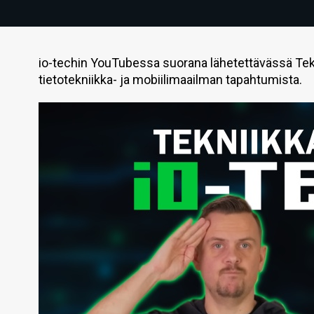
io-techin YouTubessa suorana lähetettävässä Tek
tietotekniikka- ja mobiilimaailman tapahtumista.