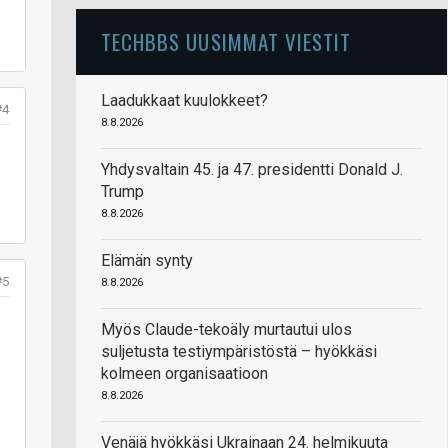
TECHBBS UUSIMMAT VIESTIT
Laadukkaat kuulokkeet?
#4
8.8.2026
Yhdysvaltain 45. ja 47. presidentti Donald J.
Trump
8.8.2026
Elämän synty
#5
8.8.2026
Myös Claude-tekoäly murtautui ulos
suljetusta testiympäristöstä – hyökkäsi
kolmeen organisaatioon
8.8.2026
Venäjä hyökkäsi Ukrainaan 24. helmikuuta