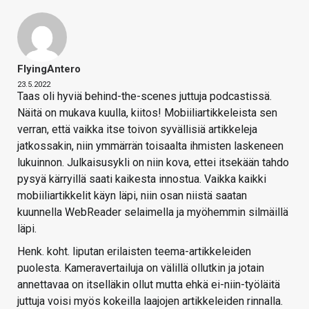
FlyingAntero
23.5.2022
Taas oli hyviä behind-the-scenes juttuja podcastissä.
Näitä on mukava kuulla, kiitos! Mobiiliartikkeleista sen
verran, että vaikka itse toivon syvällisiä artikkeleja
jatkossakin, niin ymmärrän toisaalta ihmisten laskeneen
lukuinnon. Julkaisusykli on niin kova, ettei itsekään tahdo
pysyä kärryillä saati kaikesta innostua. Vaikka kaikki
mobiiliartikkelit käyn läpi, niin osan niistä saatan
kuunnella WebReader selaimella ja myöhemmin silmäillä
läpi.
Henk. koht. liputan erilaisten teema-artikkeleiden
puolesta. Kameravertailuja on välillä ollutkin ja jotain
annettavaa on itselläkin ollut mutta ehkä ei-niin-työläitä
juttuja voisi myös kokeilla laajojen artikkeleiden rinnalla.