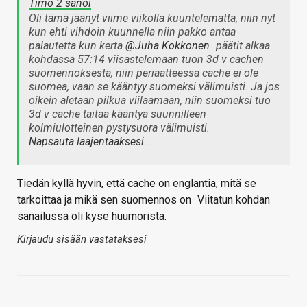
Timo 2 sanoi
Oli tämä jäänyt viime viikolla kuuntelematta, niin nyt
kun ehti vihdoin kuunnella niin pakko antaa
palautetta kun kerta
@Juha Kokkonen
päätit alkaa
kohdassa 57:14 viisastelemaan tuon 3d v cachen
suomennoksesta, niin periaatteessa cache ei ole
suomea, vaan se kääntyy suomeksi välimuisti. Ja jos
oikein aletaan pilkua viilaamaan, niin suomeksi tuo
3d v cache taitaa kääntyä suunnilleen
kolmiulotteinen pystysuora välimuisti.
Napsauta laajentaaksesi…
Tiedän kyllä hyvin, että cache on englantia, mitä se
tarkoittaa ja mikä sen suomennos on
Viitatun kohdan
sanailussa oli kyse huumorista.
Kirjaudu sisään vastataksesi