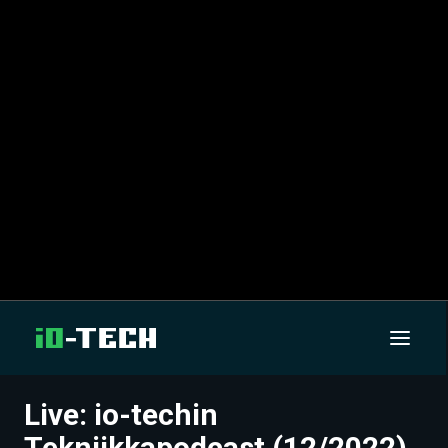
Live: io-techin
UUTISET
Tekniikkapodcast (12/2022)