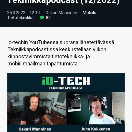
ARTIKKELIT
25.3.2022 - 12:10
Oskari Manninen
Mobiili
/
Tietotekniikka
82
VIDEOT
TECHBBS
io-techin YouTubessa suorana lähetettävässä
TIETOA
Tekniikkapodcastissa keskustellaan viikon
kiinnostavimmista tietotekniikka- ja
HINTA.FI
mobiilimaailman tapahtumista.
KAUPPA
VAIHDA TEEMA
HAKU