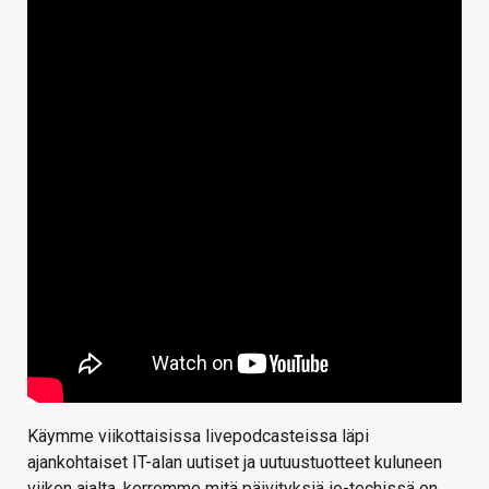
Käymme viikottaisissa livepodcasteissa läpi
ajankohtaiset IT-alan uutiset ja uutuustuotteet kuluneen
viikon ajalta, kerromme mitä päivityksiä io-techissä on