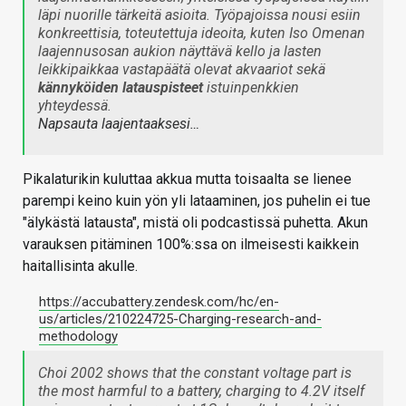
läpi nuorille tärkeitä asioita. Työpajoissa nousi esiin
konkreettisia, toteutettuja ideoita, kuten Iso Omenan
laajennusosan aukion näyttävä kello ja lasten
leikkipaikkaa vastapäätä olevat akvaariot sekä
kännyköiden latauspisteet
istuinpenkkien
yhteydessä.
Napsauta laajentaaksesi…
Pikalaturikin kuluttaa akkua mutta toisaalta se lienee
parempi keino kuin yön yli lataaminen, jos puhelin ei tue
"älykästä latausta", mistä oli podcastissä puhetta. Akun
varauksen pitäminen 100%:ssa on ilmeisesti kaikkein
haitallisinta akulle.
https://accubattery.zendesk.com/hc/en-
us/articles/210224725-Charging-research-and-
methodology
Choi 2002 shows that the constant voltage part is
the most harmful to a battery, charging to 4.2V itself