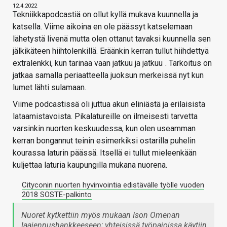
12.4.2022
Tekniikkapodcastiä on ollut kyllä mukava kuunnella ja
katsella. Viime aikoina en ole päässyt katselemaan
lähetystä livenä mutta olen ottanut tavaksi kuunnella sen
jälkikäteen hiihtolenkillä. Eräänkin kerran tullut hiihdettyä
extralenkki, kun tarinaa vaan jatkuu ja jatkuu
. Tarkoitus on
jatkaa samalla periaatteella juoksun merkeissä nyt kun
lumet lähti sulamaan.
Viime podcastissä oli juttua akun eliniästä ja erilaisista
lataamistavoista. Pikalatureille on ilmeisesti tarvetta
varsinkin nuorten keskuudessa, kun olen useamman
kerran bongannut teinin esimerkiksi ostarilla puhelin
kourassa laturin päässä. Itsellä ei tullut mieleenkään
kuljettaa laturia kaupungilla mukana nuorena.
Cityconin nuorten hyvinvointia edistävälle työlle vuoden
2018 SOSTE-palkinto
Nuoret kytkettiin myös mukaan Ison Omenan
laajennushankkeeseen; yhteisissä työpajoissa käytiin