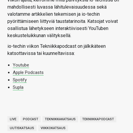
mahdollisesti luvassa lähitulevaisuudessa sekä
valotamme artikkelien tekemisen ja io-techin
pyörittämiseen liittyviä taustatarinoita. Katsojat voivat
osallistua lähetykseen interaktiivisesti YouTuben
keskusteluikkunan välityksellä.
io-techin viikon Tekniikkapodcast on jälkikäteen
katsottavissa tai kuunneltavissa:
Youtube
Apple Podcasts
Spotify
Supla
LIVE
PODCAST
TEKNIIKKAKATSAUS
TEKNIIKKAPODCAST
UUTISKATSAUS
VIIKKOKATSAUS