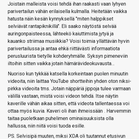
Joistain malleista voisi tehdä ihan raakasti vaan lyhyen
parivertailun vähän erilaisella kulmalla. Heitetään vaikka
hatusta näin kesän kynnyksellä "miten halppikset
selviävät rantapiknikillä". Eli saako näytöstä selvää
auringonpaisteessa, lähteekö kaiuttimista jytyä ja
kauanko striimaa musiikkia? Voisi toimia yllättävän hyvin
parivertailussa ja antaa ehkä riittävästi informaatiota
perusluurista tietylle kohderyhmälle. Syksyn pimeneviin
iltoihin sitten vaikka jotain hämärävideokuvausta…
Nuoriso kun tykkää katsella korkeintaan puolen minuutin
videoita, niin laittaa YouTube shortteihin yhden oton niksi-
pirkka videoita tms. Jotain näppäriä jippoja tulee varmaan
välillä vastaan, mistä voisi videon tehdä. Itse näytin
kaverille vähän aikaa sitten, että videota tallentaessa voi
ottaa myös kuvia. Kaveri oli ihan ihmeissään
. Harvemmin
taitaa puoletkaan puhelimen ominaisuuksista olla
hallussa, niin niitä voisi tuoda esille.
PS. Selvisipä muuten, miksi XDA oli tuutannut etusivun