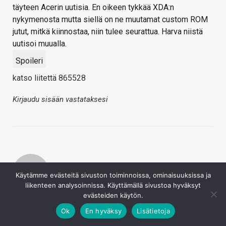
täyteen Acerin uutisia. En oikeen tykkää XDA:n
nykymenosta mutta siellä on ne muutamat custom ROM
jutut, mitkä kiinnostaa, niin tulee seurattua. Harva niistä
uutisoi muualla.
Spoileri
katso liitettä 865528
Kirjaudu sisään vastataksesi
Käytämme evästeitä sivuston toiminnoissa, ominaisuuksissa ja
liikenteen analysoinnissa. Käyttämällä sivustoa hyväksyt
Lassivv
evästeiden käytön.
23.5.2022
Ok
En hyväksy
Lisätietoja
Täysin samoilla linjoilla että nuo behind the scenes -jutut