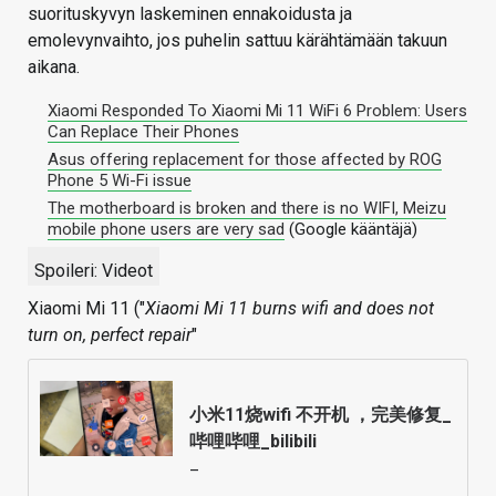
suorituskyvyn laskeminen ennakoidusta ja
emolevynvaihto, jos puhelin sattuu kärähtämään takuun
aikana.
Xiaomi Responded To Xiaomi Mi 11 WiFi 6 Problem: Users
Can Replace Their Phones
Asus offering replacement for those affected by ROG
Phone 5 Wi-Fi issue
The motherboard is broken and there is no WIFI, Meizu
mobile phone users are very sad
(Google kääntäjä)
Spoileri:
Videot
Xiaomi Mi 11 ("
Xiaomi Mi 11 burns wifi and does not
turn on, perfect repair
"
小米11烧wifi 不开机 ，完美修复_
哔哩哔哩_bilibili
–