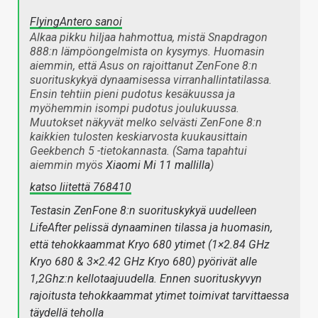
FlyingAntero sanoi
Alkaa pikku hiljaa hahmottua, mistä Snapdragon
888:n lämpöongelmista on kysymys. Huomasin
aiemmin, että Asus on rajoittanut ZenFone 8:n
suorituskykyä dynaamisessa virranhallintatilassa.
Ensin tehtiin pieni pudotus kesäkuussa ja
myöhemmin isompi pudotus joulukuussa.
Muutokset näkyvät melko selvästi ZenFone 8:n
kaikkien tulosten keskiarvosta kuukausittain
Geekbench 5 -tietokannasta. (Sama tapahtui
aiemmin myös
Xiaomi Mi 11 mallilla
)
katso liitettä 768410
Testasin ZenFone 8:n suorituskykyä uudelleen
LifeAfter pelissä dynaaminen tilassa ja huomasin,
että tehokkaammat Kryo 680 ytimet (1×2.84 GHz
Kryo 680 & 3×2.42 GHz Kryo 680) pyörivät alle
1,2Ghz:n kellotaajuudella. Ennen suorituskyvyn
rajoitusta tehokkaammat ytimet toimivat tarvittaessa
täydellä teholla