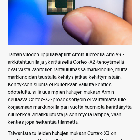
Tämän vuoden lippulaivapiirit Armin tuoreella Arm v9 -
arkkitehtuurilla ja yksittäisellä Cortex-X2-tehoytimellä
ovat vasta vähitellen rantautumassa markkinoille, mutta
markkinoiden taustalla kehitys jatkaa kehittymistään.
Kehityksen suunta ei kuitenkaan vaikuta kenties
odotetulta, sillä uusimpien huhujen mukaan Armin
seuraava Cortex-X3-prosessoriydin ei välttämättä tule
korjaamaan markkinoilla pari vuotta huomiota herättänyttä
suurehkoa virrankulutusta ja sen myötä lämpöä, vaan
kenties jopa heikentää tilannetta.
Taiwanista tulleiden huhujen mukaan Cortex-X3 on