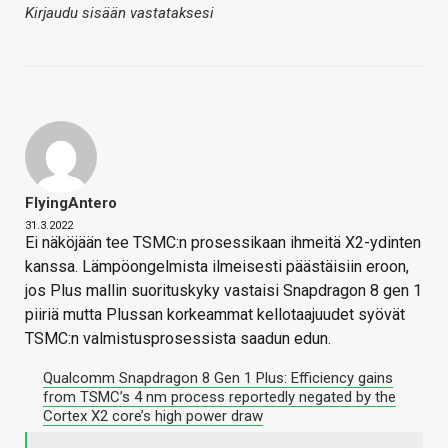
Kirjaudu sisään vastataksesi
FlyingAntero
31.3.2022
Ei näköjään tee TSMC:n prosessikaan ihmeitä X2-ydinten
kanssa. Lämpöongelmista ilmeisesti päästäisiin eroon,
jos Plus mallin suorituskyky vastaisi Snapdragon 8 gen 1
piiriä mutta Plussan korkeammat kellotaajuudet syövät
TSMC:n valmistusprosessista saadun edun.
Qualcomm Snapdragon 8 Gen 1 Plus: Efficiency gains
from TSMC’s 4 nm process reportedly negated by the
Cortex X2 core’s high power draw