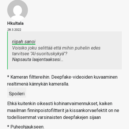
Hkultala
28.3.2022
riipah sanoi
Voisiko joku selittää että mihin puhelin edes
tarvitsee "AI-suorituskykyä"?
Napsauta laajentaaksesi…
* Kameran filttereihin. Deepfake-videoiden kuvaaminen
realtimenä kännykän kameralla.
Spoileri
Ehkä kuitenkin oikeasti kohinanvaimennukset, kaiken
maailman finninpoistofiltterit ja kissankorvaefektit on ne
todellisemmat varsinaisten deepfakejen sijaan
* Puheohjaukseen.