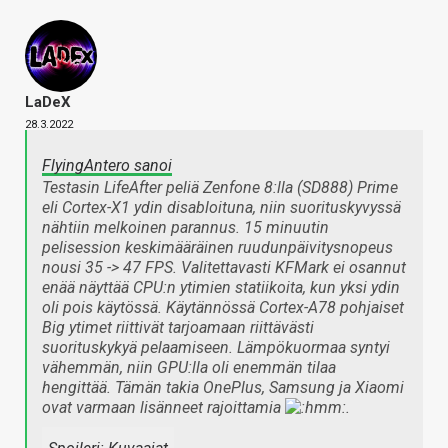
LaDeX
28.3.2022
FlyingAntero sanoi
Testasin LifeAfter peliä Zenfone 8:lla (SD888) Prime
eli Cortex-X1 ydin disabloituna, niin suorituskyvyssä
nähtiin melkoinen parannus. 15 minuutin
pelisession keskimääräinen ruudunpäivitysnopeus
nousi 35 -> 47 FPS. Valitettavasti KFMark ei osannut
enää näyttää CPU:n ytimien statiikoita, kun yksi ydin
oli pois käytössä. Käytännössä Cortex-A78 pohjaiset
Big ytimet riittivät tarjoamaan riittävästi
suorituskykyä pelaamiseen. Lämpökuormaa syntyi
vähemmän, niin GPU:lla oli enemmän tilaa
hengittää. Tämän takia OnePlus, Samsung ja Xiaomi
ovat varmaan lisänneet rajoittamia
.