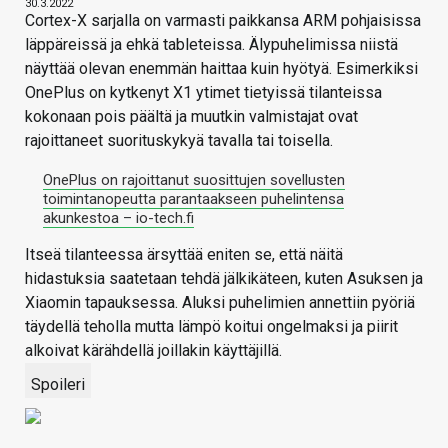
30.3.2022
Cortex-X sarjalla on varmasti paikkansa ARM pohjaisissa
läppäreissä ja ehkä tableteissa. Älypuhelimissa niistä
näyttää olevan enemmän haittaa kuin hyötyä. Esimerkiksi
OnePlus on kytkenyt X1 ytimet tietyissä tilanteissa
kokonaan pois päältä ja muutkin valmistajat ovat
rajoittaneet suorituskykyä tavalla tai toisella.
OnePlus on rajoittanut suosittujen sovellusten
toimintanopeutta parantaakseen puhelintensa
akunkestoa – io-tech.fi
Itseä tilanteessa ärsyttää eniten se, että näitä
hidastuksia saatetaan tehdä jälkikäteen, kuten Asuksen ja
Xiaomin tapauksessa. Aluksi puhelimien annettiin pyöriä
täydellä teholla mutta lämpö koitui ongelmaksi ja piirit
alkoivat kärähdellä joillakin käyttäjillä.
Spoileri