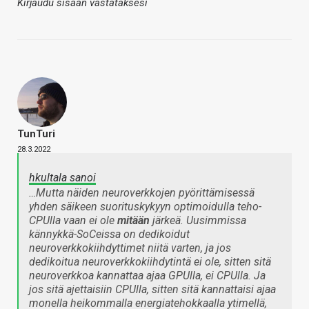
Kirjaudu sisään vastataksesi
TunTuri
28.3.2022
hkultala sanoi
…Mutta näiden neuroverkkojen pyörittämisessä
yhden säikeen suorituskykyyn optimoidulla teho-
CPUlla vaan ei ole
mitään
järkeä. Uusimmissa
kännykkä-SoCeissa on dedikoidut
neuroverkkokiihdyttimet niitä varten, ja jos
dedikoitua neuroverkkokiihdytintä ei ole, sitten sitä
neuroverkkoa kannattaa ajaa GPUlla, ei CPUlla. Ja
jos sitä ajettaisiin CPUlla, sitten sitä kannattaisi ajaa
monella heikommalla energiatehokkaalla ytimellä,