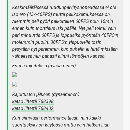
Keskimääräisessä ruudunpäivitysnopeudessa ei ole
iso ero (43->40FPS) mutta pelikokemuksessa on.
Aiemmin peli pyöri paikoitellen 60FPS noin 10min
ennen kuin thorttlaus iski päälle. Nyt peli toimii vain
pari minuuttia 60FPS ja loppuaika pyöritään 40FPS:n
molemmin puolin. 30FPS:n yläpuolella tosin
pysytään nyt paremmin, kun puhelin ei hirtä missään
vaiheessa niin pahasti kiinni lämpöjen kanssa.
Ennen rajoituksia (dynaaminen)
Rajoitusten jälkeen (dynaaminen):
katso liitettä 768398
katso liitettä 768402
Kun siirrytään performance tilaan, niin kaikki
suorituskyky on käytössä mutta vain hetken liian