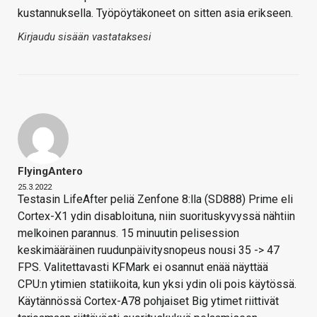
kustannuksella. Työpöytäkoneet on sitten asia erikseen.
Kirjaudu sisään vastataksesi
FlyingAntero
25.3.2022
Testasin LifeAfter peliä Zenfone 8:lla (SD888) Prime eli
Cortex-X1 ydin disabloituna, niin suorituskyvyssä nähtiin
melkoinen parannus. 15 minuutin pelisession
keskimääräinen ruudunpäivitysnopeus nousi 35 -> 47
FPS. Valitettavasti KFMark ei osannut enää näyttää
CPU:n ytimien statiikoita, kun yksi ydin oli pois käytössä.
Käytännössä Cortex-A78 pohjaiset Big ytimet riittivät