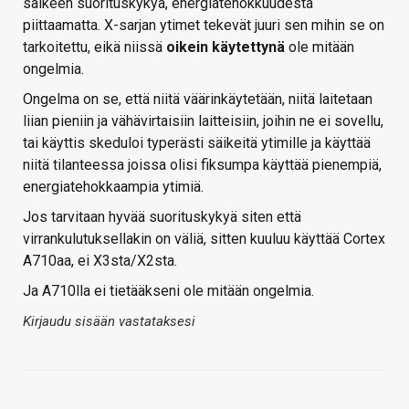
säikeen suorituskykyä, energiatehokkuudesta
piittaamatta. X-sarjan ytimet tekevät juuri sen mihin se on
tarkoitettu, eikä niissä
oikein käytettynä
ole mitään
ongelmia.
Ongelma on se, että niitä väärinkäytetään, niitä laitetaan
liian pieniin ja vähävirtaisiin laitteisiin, joihin ne ei sovellu,
tai käyttis skeduloi typerästi säikeitä ytimille ja käyttää
niitä tilanteessa joissa olisi fiksumpa käyttää pienempiä,
energiatehokkaampia ytimiä.
Jos tarvitaan hyvää suorituskykyä siten että
virrankulutuksellakin on väliä, sitten kuuluu käyttää Cortex
A710aa, ei X3sta/X2sta.
Ja A710lla ei tietääkseni ole mitään ongelmia.
Kirjaudu sisään vastataksesi