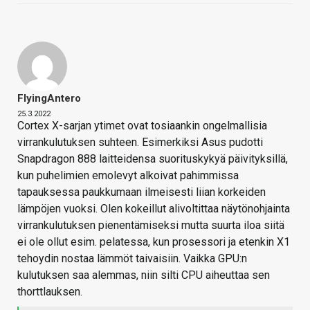
FlyingAntero
25.3.2022
Cortex X-sarjan ytimet ovat tosiaankin ongelmallisia
virrankulutuksen suhteen. Esimerkiksi Asus pudotti
Snapdragon 888 laitteidensa suorituskykyä päivityksillä,
kun puhelimien emolevyt alkoivat pahimmissa
tapauksessa paukkumaan ilmeisesti liian korkeiden
lämpöjen vuoksi. Olen kokeillut alivoltittaa näytönohjainta
virrankulutuksen pienentämiseksi mutta suurta iloa siitä
ei ole ollut esim. pelatessa, kun prosessori ja etenkin X1
tehoydin nostaa lämmöt taivaisiin. Vaikka GPU:n
kulutuksen saa alemmas, niin silti CPU aiheuttaa sen
thorttlauksen.