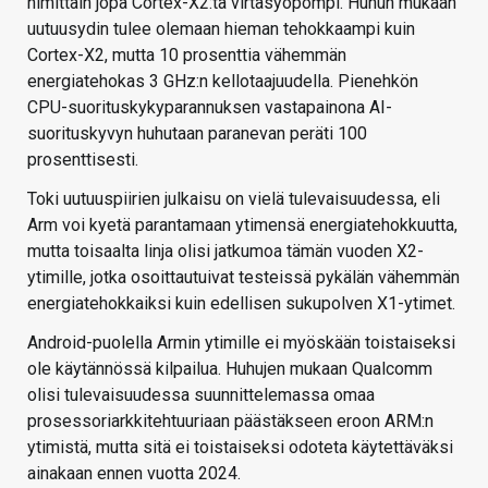
nimittäin jopa Cortex-X2:ta virtasyöpömpi. Huhun mukaan
uutuusydin tulee olemaan hieman tehokkaampi kuin
Cortex-X2, mutta 10 prosenttia vähemmän
energiatehokas 3 GHz:n kellotaajuudella. Pienehkön
CPU-suorituskykyparannuksen vastapainona AI-
suorituskyvyn huhutaan paranevan peräti 100
prosenttisesti.
Toki uutuuspiirien julkaisu on vielä tulevaisuudessa, eli
Arm voi kyetä parantamaan ytimensä energiatehokkuutta,
mutta toisaalta linja olisi jatkumoa tämän vuoden X2-
ytimille, jotka osoittautuivat testeissä pykälän vähemmän
energiatehokkaiksi kuin edellisen sukupolven X1-ytimet.
Android-puolella Armin ytimille ei myöskään toistaiseksi
ole käytännössä kilpailua. Huhujen mukaan Qualcomm
olisi tulevaisuudessa suunnittelemassa omaa
prosessoriarkkitehtuuriaan päästäkseen eroon ARM:n
ytimistä, mutta sitä ei toistaiseksi odoteta käytettäväksi
ainakaan ennen vuotta 2024.