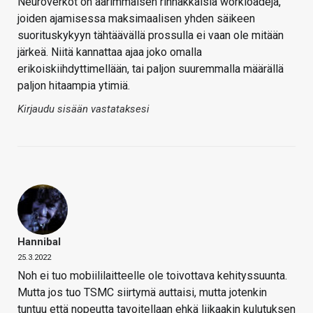
Neuroverkot on äärimmäisen rinnakkaisia workloadeja,
joiden ajamisessa maksimaalisen yhden säikeen
suorituskykyyn tähtäävällä prossulla ei vaan ole mitään
järkeä. Niitä kannattaa ajaa joko omalla
erikoiskiihdyttimellään, tai paljon suuremmalla määrällä
paljon hitaampia ytimiä.
Kirjaudu sisään vastataksesi
Hannibal
25.3.2022
Noh ei tuo mobiililaitteelle ole toivottava kehityssuunta.
Mutta jos tuo TSMC siirtymä auttaisi, mutta jotenkin
tuntuu että nopeutta tavoitellaan ehkä liikaakin kulutuksen