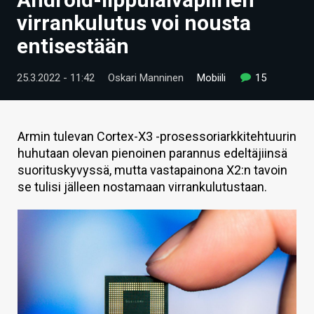
ARTIKKELIT
virrankulutus voi nousta
entisestään
VIDEOT
TECHBBS
25.3.2022 - 11:42
Oskari Manninen
Mobiili
15
TIETOA
HINTA.FI
Armin tulevan Cortex-X3 -prosessoriarkkitehtuurin
huhutaan olevan pienoinen parannus edeltäjiinsä
KAUPPA
suorituskyvyssä, mutta vastapainona X2:n tavoin
se tulisi jälleen nostamaan virrankulutustaan.
VAIHDA TEEMA
HAKU