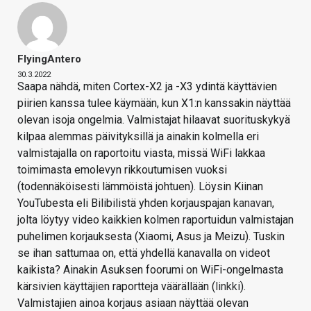
FlyingAntero
30.3.2022
Saapa nähdä, miten Cortex-X2 ja -X3 ydintä käyttävien
piirien kanssa tulee käymään, kun X1:n kanssakin näyttää
olevan isoja ongelmia. Valmistajat hilaavat suorituskykyä
kilpaa alemmas päivityksillä ja ainakin kolmella eri
valmistajalla on raportoitu viasta, missä WiFi lakkaa
toimimasta emolevyn rikkoutumisen vuoksi
(todennäköisesti lämmöistä johtuen). Löysin Kiinan
YouTubesta eli Bilibilistä yhden korjauspajan
kanavan
,
jolta löytyy video kaikkien kolmen raportuidun valmistajan
puhelimen korjauksesta (Xiaomi, Asus ja Meizu). Tuskin
se ihan sattumaa on, että yhdellä kanavalla on videot
kaikista? Ainakin Asuksen foorumi on WiFi-ongelmasta
kärsivien käyttäjien raportteja väärällään (
linkki
).
Valmistajien ainoa korjaus asiaan näyttää olevan