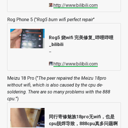
http://www.bilibili.com
Rog Phone 5 ("
Rog5 burn wifi perfect repair
"
Rog5 烧wifi 完美修复_哔哩哔哩
_bilibili
–
http://www.bilibili.com
Meizu 18 Pro ("
The peer repaired the Meizu 18pro
without wifi, which is also caused by the cpu de-
soldering. There are so many problems with the 888
cpu.
")
同行寄修魅族18pro无wifi，也是
cpu脱焊导致，888cpu真多问题啊