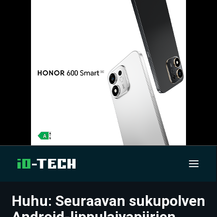
Huhu: Seuraavan sukupolven
UUTISET
Android-lippulaivapiirien