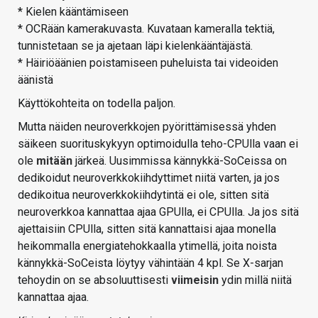
* Kielen kääntämiseen
* OCRään kamerakuvasta. Kuvataan kameralla tektiä,
tunnistetaan se ja ajetaan läpi kielenkääntäjästä.
* Häiriöäänien poistamiseen puheluista tai videoiden
äänistä
Käyttökohteita on todella paljon.
Mutta näiden neuroverkkojen pyörittämisessä yhden
säikeen suorituskykyyn optimoidulla teho-CPUlla vaan ei
ole
mitään
järkeä. Uusimmissa kännykkä-SoCeissa on
dedikoidut neuroverkkokiihdyttimet niitä varten, ja jos
dedikoitua neuroverkkokiihdytintä ei ole, sitten sitä
neuroverkkoa kannattaa ajaa GPUlla, ei CPUlla. Ja jos sitä
ajettaisiin CPUlla, sitten sitä kannattaisi ajaa monella
heikommalla energiatehokkaalla ytimellä, joita noista
kännykkä-SoCeista löytyy vähintään 4 kpl. Se X-sarjan
tehoydin on se absoluuttisesti
viimeisin
ydin millä niitä
kannattaa ajaa.