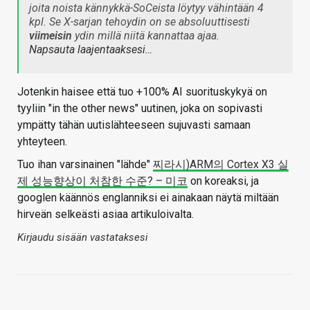
joita noista kännykkä-SoCeista löytyy vähintään 4
kpl. Se X-sarjan tehoydin on se absoluuttisesti
viimeisin
ydin millä niitä kannattaa ajaa.
Napsauta laajentaaksesi…
Jotenkin haisee että tuo +100% AI suorituskykyä on
tyyliin "in the other news" uutinen, joka on sopivasti
ympätty tähän uutislähteeseen sujuvasti samaan
yhteyteen.
Tuo ihan varsinainen "lähde"
찌라시)ARM의 Cortex X3 실
제 성능향상이 처참한 수준? – 미코
on koreaksi, ja
googlen käännös englanniksi ei ainakaan näytä miltään
hirveän selkeästi asiaa artikuloivalta.
Kirjaudu sisään vastataksesi