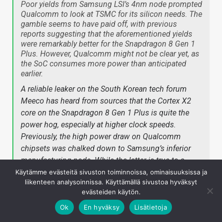
Poor yields from Samsung LSI’s 4nm node prompted
Qualcomm to look at TSMC for its silicon needs. The
gamble seems to have paid off, with previous
reports suggesting that the aforementioned yields
were remarkably better for the Snapdragon 8 Gen 1
Plus. However, Qualcomm might not be clear yet, as
the SoC consumes more power than anticipated
earlier.
A reliable leaker on the South Korean tech forum
Meeco has heard from sources that the Cortex X2
core on the Snapdragon 8 Gen 1 Plus is quite the
power hog, especially at higher clock speeds.
Previously, the high power draw on Qualcomm
chipsets was chalked down to Samsung’s inferior
manufacturing node. While the latter is true to a
certain degree, ARM’s design may also have a part to
Käytämme evästeitä sivuston toiminnoissa, ominaisuuksissa ja
liikenteen analysoinnissa. Käyttämällä sivustoa hyväksyt
play in the Snapdragon 8 Gen 1’s less-than-stellar
evästeiden käytön.
performance.
Ok
En hyväksy
Lisätietoja
Hence, Qualcomm could be forced to underclock the