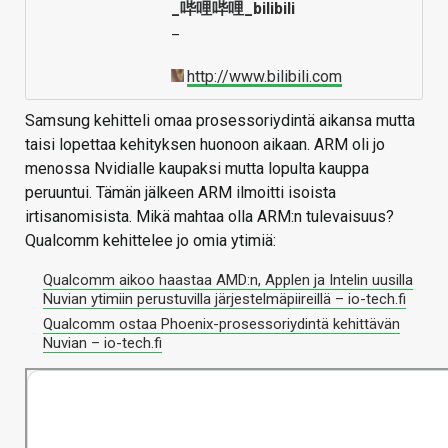
_哔哩哔哩_bilibili
–
http://www.bilibili.com
Samsung kehitteli omaa prosessoriydintä aikansa mutta
taisi lopettaa kehityksen huonoon aikaan. ARM oli jo
menossa Nvidialle kaupaksi mutta lopulta kauppa
peruuntui. Tämän jälkeen ARM ilmoitti isoista
irtisanomisista. Mikä mahtaa olla ARM:n tulevaisuus?
Qualcomm kehittelee jo omia ytimiä:
Qualcomm aikoo haastaa AMD:n, Applen ja Intelin uusilla
Nuvian ytimiin perustuvilla järjestelmäpiireillä – io-tech.fi
Qualcomm ostaa Phoenix-prosessoriydintä kehittävän
Nuvian – io-tech.fi