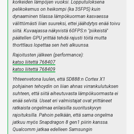
korkeiden lämpöjen vuoksi. Lopputuloksena
pelikokemus on heikompi (ka 35FPS) kuin
dynaaminen tilassa lämpökuorman kasvaessa
välittömästi liian suureksi, ettei jäähdytys enää toivu
siitä. Kuvaajassa näkyvistä 60FPS:n "piikeistä"
päätellen GPU yrittää tehdä rajusti töitä mutta
thorttlaus lopettaa sen heti alkuunsa.
Rajoitusten jälkeen (performance):
katso liitettä 768407
katso liitettä 768409
Yhteenvetona luulen, että SD888:n Cortex X1
pohjainen tehoydin on liian ahnas virrankulutuksen
suhteen, että siitä aiheutuvasta lämpökuormasta ei
enää selvitä. Useat eri valmistajat ovat yrittäneet
ratkaista ongelmaa erilaisilla suorituskyvyn
rajoituksilla. Pahoin pelkään, että sama ongelma
jatkuu myös Snapdragon 8 gen1 piirin kanssa.
Qualcomm jatkaa edelleen Samsungin