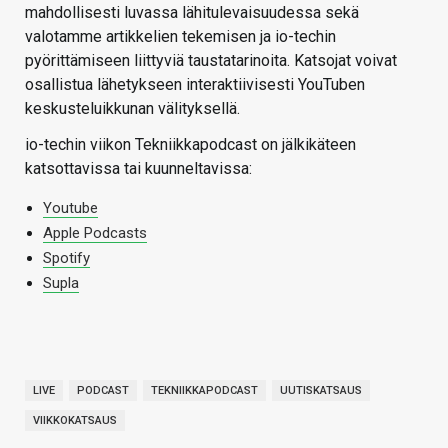
mahdollisesti luvassa lähitulevaisuudessa sekä
valotamme artikkelien tekemisen ja io-techin
pyörittämiseen liittyviä taustatarinoita. Katsojat voivat
osallistua lähetykseen interaktiivisesti YouTuben
keskusteluikkunan välityksellä.
io-techin viikon Tekniikkapodcast on jälkikäteen
katsottavissa tai kuunneltavissa:
Youtube
Apple Podcasts
Spotify
Supla
LIVE
PODCAST
TEKNIIKKAPODCAST
UUTISKATSAUS
VIIKKOKATSAUS