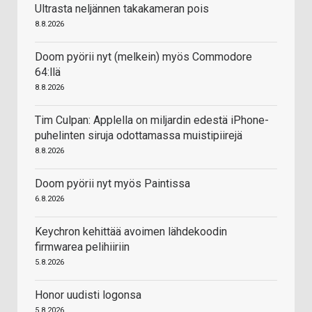
Ultrasta neljännen takakameran pois
8.8.2026
Doom pyörii nyt (melkein) myös Commodore
64:llä
8.8.2026
Tim Culpan: Applella on miljardin edestä iPhone-
puhelinten siruja odottamassa muistipiirejä
8.8.2026
Doom pyörii nyt myös Paintissa
6.8.2026
Keychron kehittää avoimen lähdekoodin
firmwarea pelihiiriin
5.8.2026
Honor uudisti logonsa
5.8.2026