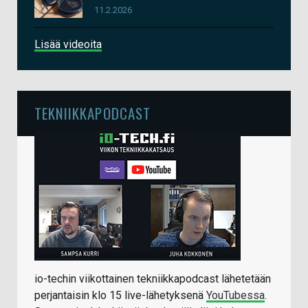
11.2.2026
Lisää videoita
TEKNIIKKAPODCAST
io-techin viikottainen tekniikkapodcast lähetetään
perjantaisin klo 15 live-lähetyksenä
YouTubessa
.