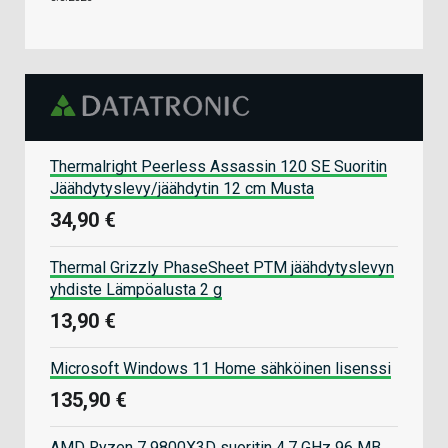
Thermalright Peerless Assassin 120 SE Suoritin
Jäähdytyslevy/jäähdytin 12 cm Musta
34,90 €
Thermal Grizzly PhaseSheet PTM jäähdytyslevyn
yhdiste Lämpöalusta 2 g
13,90 €
Microsoft Windows 11 Home sähköinen lisenssi
135,90 €
AMD Ryzen 7 9800X3D suoritin 4,7 GHz 96 MB