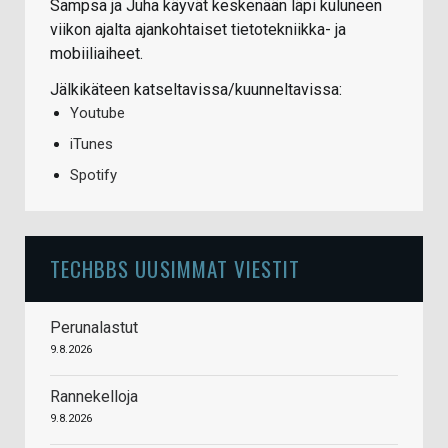
Sampsa ja Juha käyvät keskenään läpi kuluneen
viikon ajalta ajankohtaiset tietotekniikka- ja
mobiiliaiheet.
Jälkikäteen katseltavissa/kuunneltavissa:
Youtube
iTunes
Spotify
TECHBBS UUSIMMAT VIESTIT
Perunalastut
9.8.2026
Rannekelloja
9.8.2026