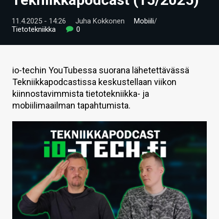
ARTIKKELIT
11.4.2025 - 14:26
Juha Kokkonen
Mobiili
/
Tietotekniikka
0
VIDEOT
TECHBBS
io-techin YouTubessa suorana lähetettävässä
TIETOA
Tekniikkapodcastissa keskustellaan viikon
kiinnostavimmista tietotekniikka- ja
HINTA.FI
mobiilimaailman tapahtumista.
KAUPPA
VAIHDA TEEMA
HAKU