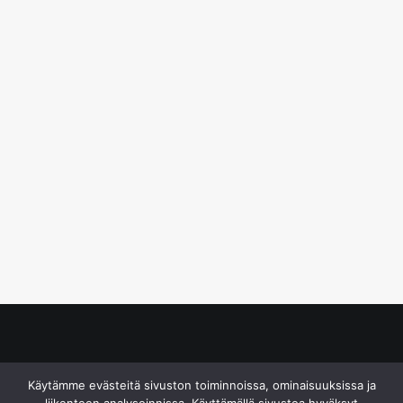
© S&J Media Oy
Käytämme evästeitä sivuston toiminnoissa, ominaisuuksissa ja