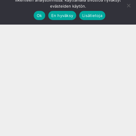
liikenteen analysoinnissa. Käyttämällä sivustoa hyväksyt
evästeiden käytön.
Ok
En hyväksy
Lisätietoja
;