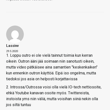
Lassivv
29.5.2020
1. Loppu outro ei ole vielä tainnut toimia kun kerran
oikein. Outron ääni jää soimaan niin sanotusti oikein,
mutta video pätkäisee aina samantien "keskenkaiken"
kun ennenkin outron käyttöä. Eipä iso ongelma, mutta
tiedoksi jos asia on helposti korjattavissa
2. Introssa/Outrossa voisi olla vielä IO-tech nettiosoite,
ehkä Youtube kanavan osoite myös. Twittereista,
instoista yms niin väliä, mutta voisihan siinä nekin olla
jos siltä tuntuu