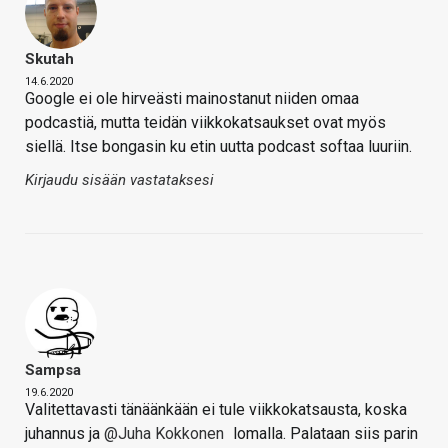
Skutah
14.6.2020
Google ei ole hirveästi mainostanut niiden omaa
podcastiä, mutta teidän viikkokatsaukset ovat myös
siellä. Itse bongasin ku etin uutta podcast softaa luuriin.
Kirjaudu sisään vastataksesi
Sampsa
19.6.2020
Valitettavasti tänäänkään ei tule viikkokatsausta, koska
juhannus ja
@Juha Kokkonen
lomalla. Palataan siis parin