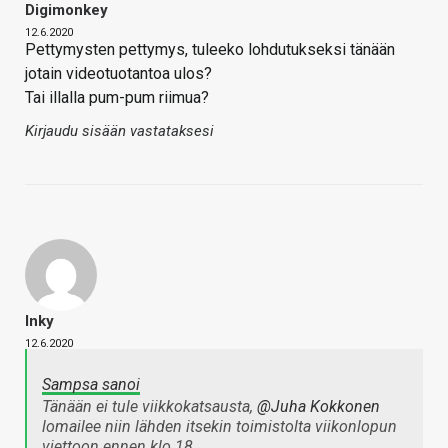
Digimonkey
12.6.2020
Pettymysten pettymys, tuleeko lohdutukseksi tänään
jotain videotuotantoa ulos?
Tai illalla pum-pum riimua?
Kirjaudu sisään vastataksesi
Inky
12.6.2020
Sampsa sanoi
Tänään ei tule viikkokatsausta,
@Juha Kokkonen
lomailee niin lähden itsekin toimistolta viikonlopun
viettoon ennen klo 18.