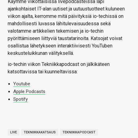
Käymme viikottaisissa livepodcasteissa läpi
ajankohtaiset IT-alan uutiset ja uutuustuotteet kuluneen
viikon ajalta, kerromme mitä päivityksiä io-techissä on
mahdollisesti luvassa lähitulevaisuudessa sekä
valotamme artikkelien tekemisen ja io-techin
pyörittämiseen liittyviä taustatarinoita. Katsojat voivat
osallistua lähetykseen interaktiivisesti YouTuben
keskusteluikkunan välityksellä.
io-techin viikon Tekniikkapodcast on jälkikäteen
katsottavissa tai kuunneltavissa:
Youtube
Apple Podcasts
Spotify
LIVE
TEKNIIKKAKATSAUS
TEKNIIKKAPODCAST