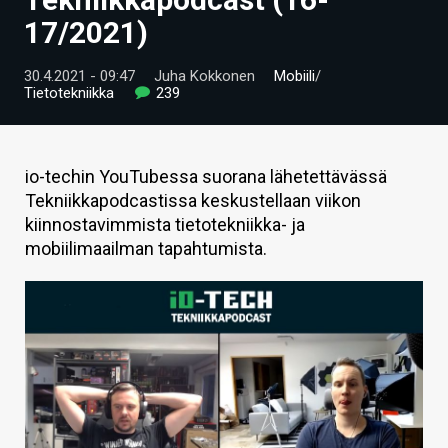
ARTIKKELIT
17/2021)
VIDEOT
30.4.2021 - 09:47
Juha Kokkonen
Mobiili
/
Tietotekniikka
239
TECHBBS
TIETOA
io-techin YouTubessa suorana lähetettävässä
HINTA.FI
Tekniikkapodcastissa keskustellaan viikon
kiinnostavimmista tietotekniikka- ja
KAUPPA
mobiilimaailman tapahtumista.
VAIHDA TEEMA
HAKU