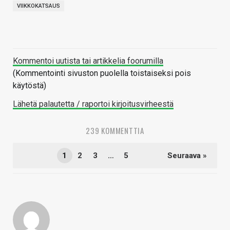
VIIKKOKATSAUS
Kommentoi uutista tai artikkelia foorumilla
(Kommentointi sivuston puolella toistaiseksi pois
käytöstä)
Lähetä palautetta / raportoi kirjoitusvirheestä
239 KOMMENTTIA
1
2
3
…
5
Seuraava »