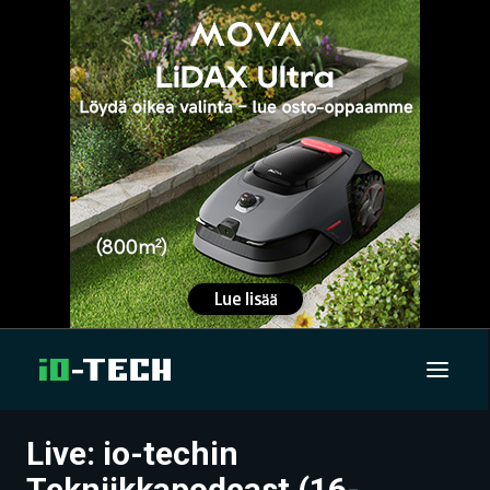
Live: io-techin
UUTISET
Tekniikkapodcast (16-