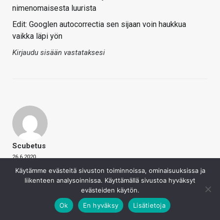
nimenomaisesta luurista
Edit: Googlen autocorrectia sen sijaan voin haukkua
vaikka läpi yön
Kirjaudu sisään vastataksesi
Scubetus
26.6.2020
Totta kyllä. Testattuja malleja meinasin, mutta eipä niitä
Käytämme evästeitä sivuston toiminnoissa, ominaisuuksissa ja
tosiaan ehdi jokaiseen hintaluokkaan kaikkia
liikenteen analysoinnissa. Käyttämällä sivustoa hyväksyt
kokeilemaan. Specsien spekulointina tuon toteuttaminen
evästeiden käytön.
on taas aika onttoa sisältöä.
Ok
En hyväksy
Lisätietoja
Kirjaudu sisään vastataksesi