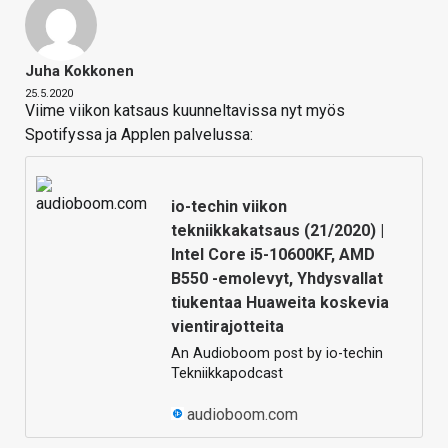
Juha Kokkonen
25.5.2020
Viime viikon katsaus kuunneltavissa nyt myös
Spotifyssa ja Applen palvelussa:
io-techin viikon
tekniikkakatsaus (21/2020) |
Intel Core i5-10600KF, AMD
B550 -emolevyt, Yhdysvallat
tiukentaa Huaweita koskevia
vientirajotteita
An Audioboom post by io-techin
Tekniikkapodcast
audioboom.com