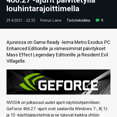
ARTIKKELIT
louhintarajoittimella
VIDEOT
29.4.2021 - 22:32
Petrus Laine
Tietotekniikka
9
TECHBBS
TIETOA
Ajureissa on Game Ready -leima Metro Exodus PC
Enhanced Editionille ja viimeisimmät päivitykset
HINTA.FI
Mass Effect Legendary Editionille ja Resident Evil
Villagelle.
KAUPPA
VAIHDA TEEMA
HAKU
NVIDIA on julkaissut uudet ajurit näytönohjaimilleen.
GeForce 466.27 -ajurit ovat saatavilla Windows 7-, 8(.1)-
ja 10 -käyttöjärjestelmiä ja ne tukevat kaikkia yhtiön