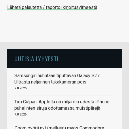
Lähetä palautetta / raportoi kirjoitusvirheestä
UUTISIA LYHYESTI
Samsungin huhutaan tiputtavan Galaxy S27
Ultrasta neljännen takakameran pois
7.8.2026
Tim Culpan: Applella on miljardin edestä iPhone-
puhelinten siruja odottamassa muistipiirejä
7.8.2026
Doom pyörii nyt (melkein) myös Commodore