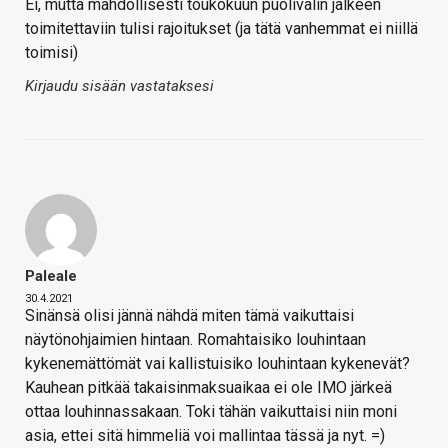
Ei, mutta mahdollisesti toukokuun puolivälin jälkeen
toimitettaviin tulisi rajoitukset (ja tätä vanhemmat ei niillä
toimisi)
Kirjaudu sisään vastataksesi
Paleale
30.4.2021
Sinänsä olisi jännä nähdä miten tämä vaikuttaisi
näytönohjaimien hintaan. Romahtaisiko louhintaan
kykenemättömät vai kallistuisiko louhintaan kykenevät?
Kauhean pitkää takaisinmaksuaikaa ei ole IMO järkeä
ottaa louhinnassakaan. Toki tähän vaikuttaisi niin moni
asia, ettei sitä himmeliä voi mallintaa tässä ja nyt. =)