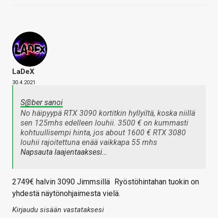
LaDeX
30.4.2021
S@ber sanoi
No häipyypä RTX 3090 kortitkin hyllyiltä, koska niillä
sen 125mhs edelleen louhii. 3500 € on kummasti
kohtuullisempi hinta, jos about 1600 € RTX 3080
louhii rajoitettuna enää vaikkapa 55 mhs
Napsauta laajentaaksesi…
2749€ halvin 3090 Jimmsillä
Ryöstöhintahan tuokin on
yhdestä näytönohjaimesta vielä.
Kirjaudu sisään vastataksesi