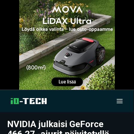
NVIDIA julkaisi GeForce
UUTISET
466.27 -ajurit päivitetyllä