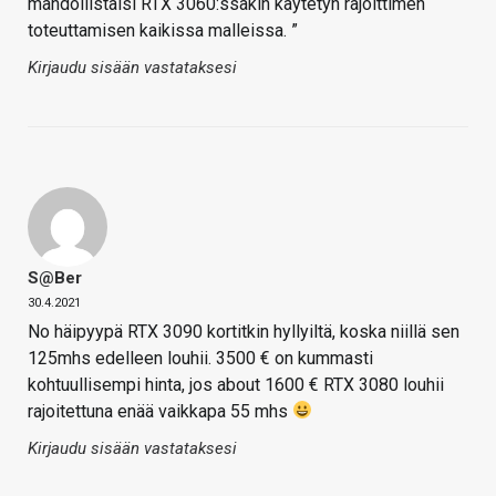
mahdollistaisi RTX 3060:ssakin käytetyn rajoittimen
toteuttamisen kaikissa malleissa. ”
Kirjaudu sisään vastataksesi
S@ber
30.4.2021
No häipyypä RTX 3090 kortitkin hyllyiltä, koska niillä sen
125mhs edelleen louhii. 3500 € on kummasti
kohtuullisempi hinta, jos about 1600 € RTX 3080 louhii
rajoitettuna enää vaikkapa 55 mhs
Kirjaudu sisään vastataksesi