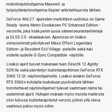
mobiilinäytönohjaimia Maxwell- ja
työpöytänäytönohjaimia Kepler-arkkitehtuurista lähtien.
GeForce 466.27 -ajureiden merkittävin uudistus on Game
Ready -leima Metro Exoduksen PC Enhanced Edition -
versiolle, joka lisää peliin uusia säteenseurantaefektejä
ja DLSS 2.0 -skaalauksen. Ajureissa on lisäksi
viimeisimmät päivitykset Mass Effect Legendary
Edition- ja Resident Evil Village -peleille sekä tuki
viidelle uudelle G-Sync Compatible -näytölle.
Lisäksi ajurit tuovat mukanaan tuen DirectX 12 Agility
SDK:lle sekä päivitetyn louhintarajoittimen GeForce RTX
3060 12 Gt -näytönohjaimelle. Lisäksi ainakin GeForce
RTX 3060:n kohdalla toukokuun puolivälistä lähtien
toimitettavat näytönohjaimet tulevat vaatimaan nämä tai
uudemmat ajurit. Huhujen mukaan myös muista malleista
olisi tulossa louhintarajoitetut versiot, jolloin yllä oleva
vaatimus pätisi myös niihin.