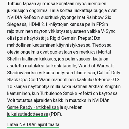
Tuttuun tapaan ajureissa korjataan myös aiempien
julkaisujen ongelmia. Tällä kertaa liiskattuja bugeja ovat
NVIDIA Reflexin suorituskykyongelmat Rainbow Six
Siegessä, HDMI 2.1 -näyttöjen kanssa pelin FPS:n
rajoittuminen näytön virkistystaajuuteen vaikka V-Sync
olisi pois käytöstä ja Rigid Gemsin Prepar3D:n
mahdollinen kaatuminen käynnistyksessä. Tiedossa
olevia ongelmia ovat puolestaan esimerkiksi Mortal
Shellin liiallinen kirkkaus, jos pelin varjojen laatu on
asetettu matalaksi tai keskitasolle, World of Warcraft:
Shadowlandsin vilkunta tietyissä tilanteissa, Call of Duty:
Black Ops Cold Warin mahdollinen kaatuilu GeForce GTX
10 -sarjan näytönohjaimilla sekä Batman Arkham Knightin
kaatuminen, kun Turbulence Smoke -efekti on käytössä.
Voit tutustua ajureiden kaikkiin muutoksiin NVIDIAn
Game Ready -artikkelissa
ja ajureiden
julkaisutiedotteessa
(PDF).
Lataa NVIDIAn ajurit täältä