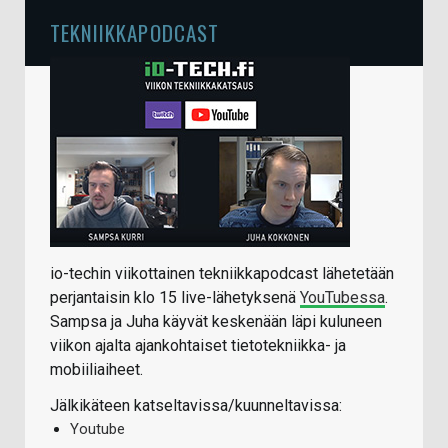
TEKNIIKKAPODCAST
io-techin viikottainen tekniikkapodcast lähetetään
perjantaisin klo 15 live-lähetyksenä
YouTubessa
.
Sampsa ja Juha käyvät keskenään läpi kuluneen
viikon ajalta ajankohtaiset tietotekniikka- ja
mobiiliaiheet.
Jälkikäteen katseltavissa/kuunneltavissa:
Youtube