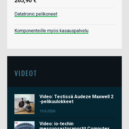
265,90 €
Datatronic pelikoneet
Komponenteille myös kasauspalvelu
VIDEOT
Video: Testissä Audeze Maxwell 2
-pelikuulokkeet
15.6.2026
Video: io-techin
messuosastoraportit Computex