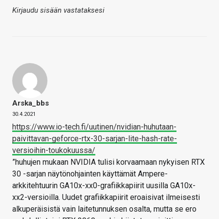
Kirjaudu sisään vastataksesi
Arska_bbs
30.4.2021
https://www.io-tech.fi/uutinen/nvidian-huhutaan-
paivittavan-geforce-rtx-30-sarjan-lite-hash-rate-
versioihin-toukokuussa/
”huhujen mukaan NVIDIA tulisi korvaamaan nykyisen RTX
30 -sarjan näytönohjainten käyttämät Ampere-
arkkitehtuurin GA10x-xx0-grafiikkapiirit uusilla GA10x-
xx2-versioilla. Uudet grafiikkapiirit eroaisivat ilmeisesti
alkuperäisistä vain laitetunnuksen osalta, mutta se ero