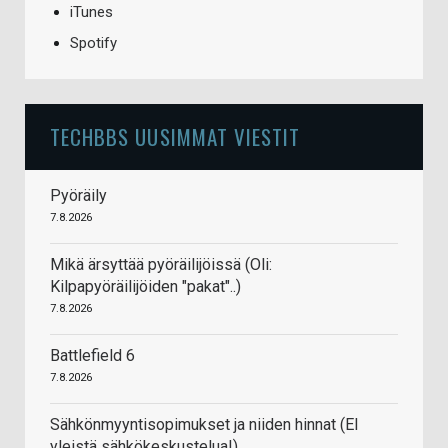
iTunes
Spotify
TECHBBS UUSIMMAT VIESTIT
Pyöräily
7.8.2026
Mikä ärsyttää pyöräilijöissä (Oli:
Kilpapyöräilijöiden "pakat"..)
7.8.2026
Battlefield 6
7.8.2026
Sähkönmyyntisopimukset ja niiden hinnat (EI
yleistä sähkökeskustelua!)