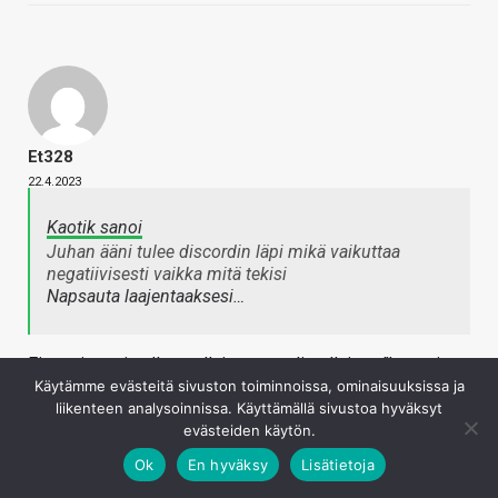
Et328
22.4.2023
Kaotik sanoi
Juhan ääni tulee discordin läpi mikä vaikuttaa
negatiivisesti vaikka mitä tekisi
Napsauta laajentaaksesi…
Ei se aiemmin ollut tuollainen, se oli sellainen "hento ja
Käytämme evästeitä sivuston toiminnoissa, ominaisuuksissa ja
ohut". Nyt vedetään limitteriin jossain kohdassa.
liikenteen analysoinnissa. Käyttämällä sivustoa hyväksyt
Kirjaudu sisään vastataksesi
evästeiden käytön.
Ok
En hyväksy
Lisätietoja