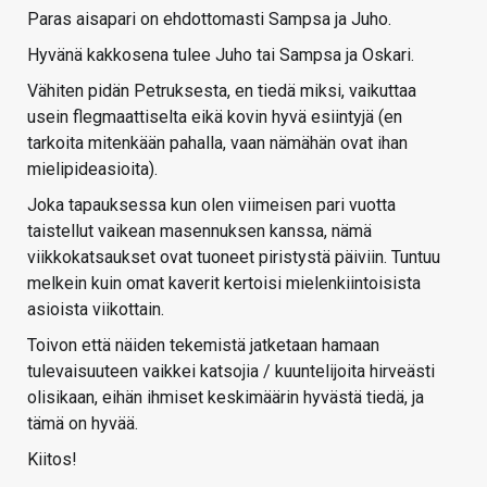
Paras aisapari on ehdottomasti Sampsa ja Juho.
Hyvänä kakkosena tulee Juho tai Sampsa ja Oskari.
Vähiten pidän Petruksesta, en tiedä miksi, vaikuttaa
usein flegmaattiselta eikä kovin hyvä esiintyjä (en
tarkoita mitenkään pahalla, vaan nämähän ovat ihan
mielipideasioita).
Joka tapauksessa kun olen viimeisen pari vuotta
taistellut vaikean masennuksen kanssa, nämä
viikkokatsaukset ovat tuoneet piristystä päiviin. Tuntuu
melkein kuin omat kaverit kertoisi mielenkiintoisista
asioista viikottain.
Toivon että näiden tekemistä jatketaan hamaan
tulevaisuuteen vaikkei katsojia / kuuntelijoita hirveästi
olisikaan, eihän ihmiset keskimäärin hyvästä tiedä, ja
tämä on hyvää.
Kiitos!