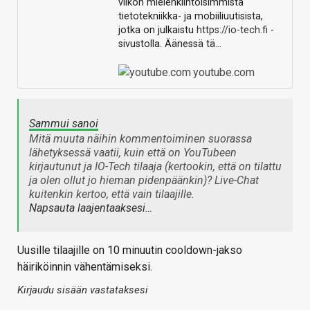
viikon mielenkiintoisimmista
tietotekniikka- ja mobiiliuutisista,
jotka on julkaistu
https://io-tech.fi
-
sivustolla. Äänessä tä…
youtube.com
Sammui sanoi
Mitä muuta näihin kommentoiminen suorassa
lähetyksessä vaatii, kuin että on YouTubeen
kirjautunut ja IO-Tech tilaaja (kertookin, että on tilattu
ja olen ollut jo hieman pidenpäänkin)? Live-Chat
kuitenkin kertoo, että vain tilaajille.
Napsauta laajentaaksesi…
Uusille tilaajille on 10 minuutin cooldown-jakso
häiriköinnin vähentämiseksi.
Kirjaudu sisään vastataksesi