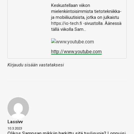
Keskustellaan viikon
mielenkiintoisimmista tietotekniikka-
ja mobiiliuutisista, jotka on julkaistu
https://io-tech.fi
-sivustolla. Äänessä
tällä viikolla Sam…
http://www.youtube.com
Kirjaudu sisään vastataksesi
Lassivv
10.3.2023
Olikos Sampsan mikkiin harkittu sitä tuulisuoja? Loppuisi