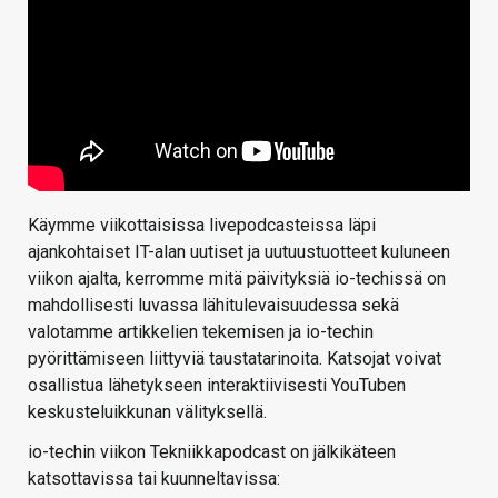
Käymme viikottaisissa livepodcasteissa läpi
ajankohtaiset IT-alan uutiset ja uutuustuotteet kuluneen
viikon ajalta, kerromme mitä päivityksiä io-techissä on
mahdollisesti luvassa lähitulevaisuudessa sekä
valotamme artikkelien tekemisen ja io-techin
pyörittämiseen liittyviä taustatarinoita. Katsojat voivat
osallistua lähetykseen interaktiivisesti YouTuben
keskusteluikkunan välityksellä.
io-techin viikon Tekniikkapodcast on jälkikäteen
katsottavissa tai kuunneltavissa: