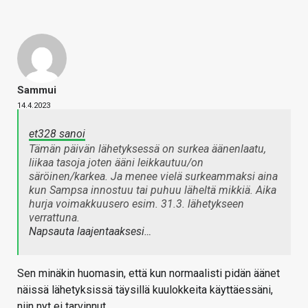
Sammui
14.4.2023
et328 sanoi
Tämän päivän lähetyksessä on surkea äänenlaatu,
liikaa tasoja joten ääni leikkautuu/on
säröinen/karkea. Ja menee vielä surkeammaksi aina
kun Sampsa innostuu tai puhuu läheltä mikkiä. Aika
hurja voimakkuusero esim. 31.3. lähetykseen
verrattuna.
Napsauta laajentaaksesi…
Sen minäkin huomasin, että kun normaalisti pidän äänet
näissä lähetyksissä täysillä kuulokkeita käyttäessäni,
niin nyt ei tarvinnut.