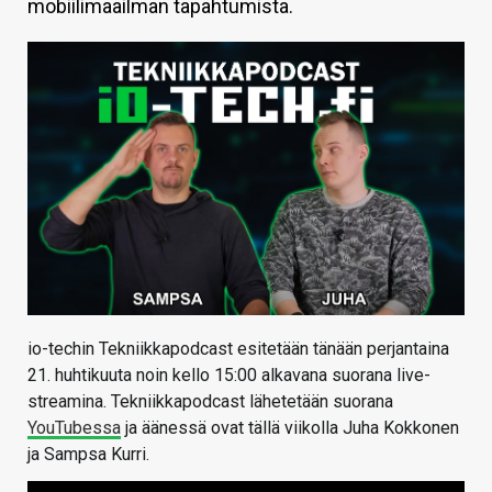
mobiilimaailman tapahtumista.
KAUPPA
VAIHDA TEEMA
HAKU
io-techin Tekniikkapodcast esitetään tänään perjantaina
21. huhtikuuta noin kello 15:00 alkavana suorana live-
streamina. Tekniikkapodcast lähetetään suorana
YouTubessa
ja äänessä ovat tällä viikolla Juha Kokkonen
ja Sampsa Kurri.