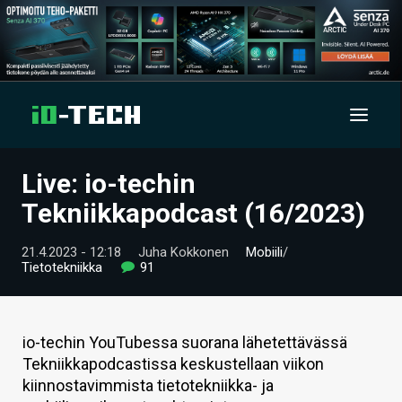
Live: io-techin
UUTISET
Tekniikkapodcast (16/2023)
ARTIKKELIT
21.4.2023 - 12:18
Juha Kokkonen
Mobiili
/
Tietotekniikka
91
VIDEOT
TECHBBS
io-techin YouTubessa suorana lähetettävässä
TIETOA
Tekniikkapodcastissa keskustellaan viikon
kiinnostavimmista tietotekniikka- ja
HINTA.FI