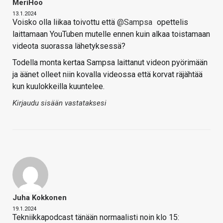
MeriHoo
13.1.2024
Voisko olla liikaa toivottu että
@Sampsa
opettelis
laittamaan YouTuben mutelle ennen kuin alkaa toistamaan
videota suorassa lähetyksessä?
Todella monta kertaa Sampsa laittanut videon pyörimään
ja äänet olleet niin kovalla videossa että korvat räjähtää
kun kuulokkeilla kuuntelee.
Kirjaudu sisään vastataksesi
Juha Kokkonen
19.1.2024
Tekniikkapodcast tänään normaalisti noin klo 15: