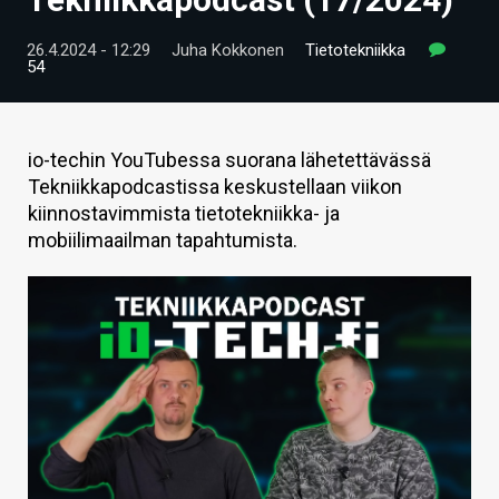
ARTIKKELIT
26.4.2024 - 12:29
Juha Kokkonen
Tietotekniikka
54
VIDEOT
TECHBBS
io-techin YouTubessa suorana lähetettävässä
TIETOA
Tekniikkapodcastissa keskustellaan viikon
kiinnostavimmista tietotekniikka- ja
HINTA.FI
mobiilimaailman tapahtumista.
KAUPPA
VAIHDA TEEMA
HAKU