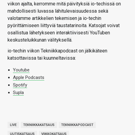
viikon ajalta, kerromme mitä päivityksiä io-techissä on
mahdollisesti luvassa lähitulevaisuudessa sekä
valotamme artikkelien tekemisen ja io-techin
pyörittämiseen liittyviä taustatarinoita. Katsojat voivat
osallistua lähetykseen interaktiivisesti YouTuben
keskusteluikkunan välityksellä.
io-techin viikon Tekniikkapodcast on jälkikäteen
katsottavissa tai kuunneltavissa:
Youtube
Apple Podcasts
Spotify
Supla
LIVE
TEKNIIKKAKATSAUS
TEKNIIKKAPODCAST
UUTISKATSAUS
VIIKKOKATSAUS