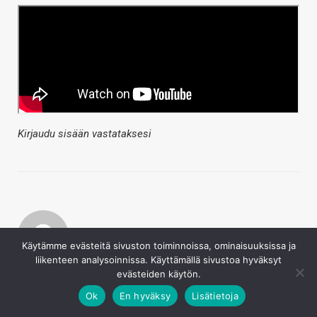
Kirjaudu sisään vastataksesi
Käytämme evästeitä sivuston toiminnoissa, ominaisuuksissa ja
liikenteen analysoinnissa. Käyttämällä sivustoa hyväksyt
Juha Kokkonen
evästeiden käytön.
10.5.2024
Ok
En hyväksy
Lisätietoja
jukkis2000 sanoi