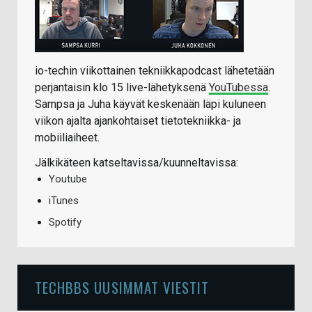
io-techin viikottainen tekniikkapodcast lähetetään
perjantaisin klo 15 live-lähetyksenä
YouTubessa
.
Sampsa ja Juha käyvät keskenään läpi kuluneen
viikon ajalta ajankohtaiset tietotekniikka- ja
mobiiliaiheet.
Jälkikäteen katseltavissa/kuunneltavissa:
Youtube
iTunes
Spotify
TECHBBS UUSIMMAT VIESTIT