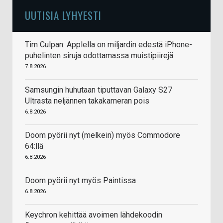
UUTISIA LYHYESTI
Tim Culpan: Applella on miljardin edestä iPhone-
puhelinten siruja odottamassa muistipiirejä
7.8.2026
Samsungin huhutaan tiputtavan Galaxy S27
Ultrasta neljännen takakameran pois
6.8.2026
Doom pyörii nyt (melkein) myös Commodore
64:llä
6.8.2026
Doom pyörii nyt myös Paintissa
6.8.2026
Keychron kehittää avoimen lähdekoodin