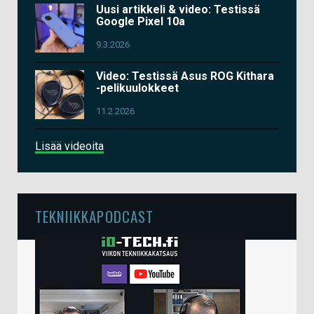
Uusi artikkeli & video: Testissä
Google Pixel 10a
9.3.2026
Video: Testissä Asus ROG Kithara
-pelikuulokkeet
11.2.2026
Lisää videoita
TEKNIIKKAPODCAST