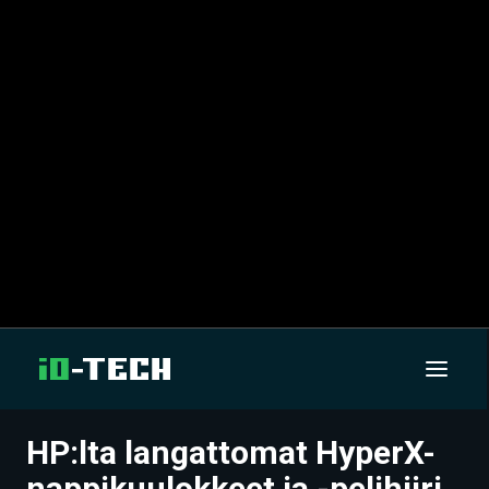
HP:lta langattomat HyperX-
UUTISET
nappikuulokkeet ja -pelihiiri