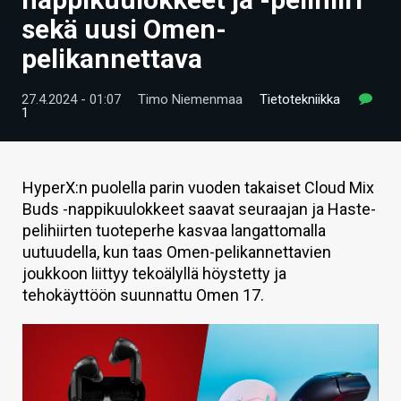
ARTIKKELIT
sekä uusi Omen-
pelikannettava
VIDEOT
TECHBBS
27.4.2024 - 01:07
Timo Niemenmaa
Tietotekniikka
1
TIETOA
HINTA.FI
HyperX:n puolella parin vuoden takaiset Cloud Mix
Buds -nappikuulokkeet saavat seuraajan ja Haste-
KAUPPA
pelihiirten tuoteperhe kasvaa langattomalla
VAIHDA TEEMA
uutuudella, kun taas Omen-pelikannettavien
joukkoon liittyy tekoälyllä höystetty ja
tehokäyttöön suunnattu Omen 17.
HAKU