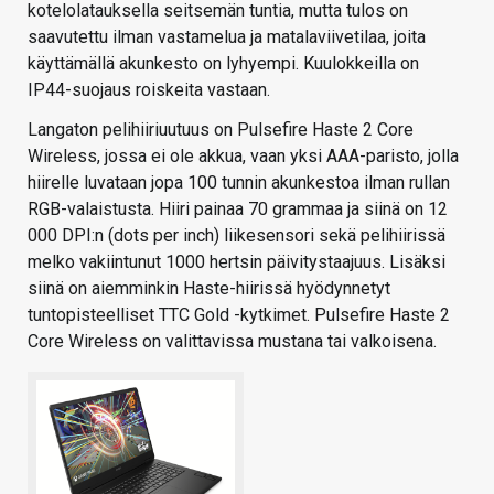
kotelolatauksella seitsemän tuntia, mutta tulos on
saavutettu ilman vastamelua ja matalaviivetilaa, joita
käyttämällä akunkesto on lyhyempi. Kuulokkeilla on
IP44-suojaus roiskeita vastaan.
Langaton pelihiiriuutuus on Pulsefire Haste 2 Core
Wireless, jossa ei ole akkua, vaan yksi AAA-paristo, jolla
hiirelle luvataan jopa 100 tunnin akunkestoa ilman rullan
RGB-valaistusta. Hiiri painaa 70 grammaa ja siinä on 12
000 DPI:n (dots per inch) liikesensori sekä pelihiirissä
melko vakiintunut 1000 hertsin päivitystaajuus. Lisäksi
siinä on aiemminkin Haste-hiirissä hyödynnetyt
tuntopisteelliset TTC Gold -kytkimet. Pulsefire Haste 2
Core Wireless on valittavissa mustana tai valkoisena.