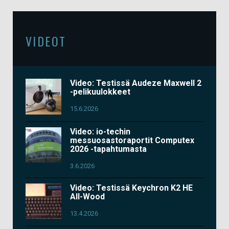
VIDEOT
Video: Testissä Audeze Maxwell 2
-pelikuulokkeet
15.6.2026
Video: io-techin
messuosastoraportit Computex
2026 -tapahtumasta
3.6.2026
Video: Testissä Keychron K2 HE
All-Wood
13.4.2026