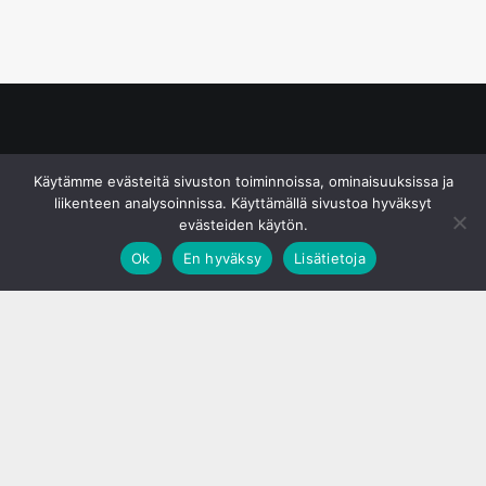
© S&J Media Oy
Käytämme evästeitä sivuston toiminnoissa, ominaisuuksissa ja
liikenteen analysoinnissa. Käyttämällä sivustoa hyväksyt
evästeiden käytön.
Ok
En hyväksy
Lisätietoja
;