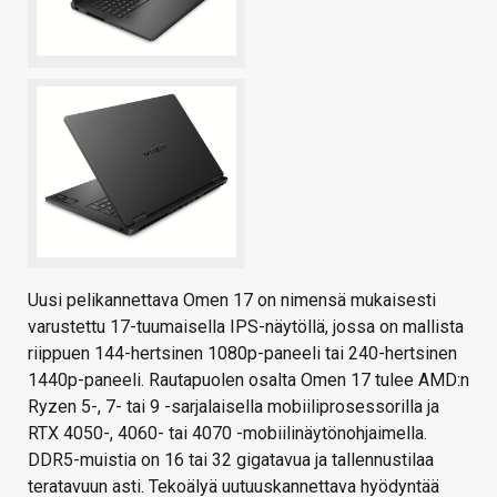
Uusi pelikannettava Omen 17 on nimensä mukaisesti
varustettu 17-tuumaisella IPS-näytöllä, jossa on mallista
riippuen 144-hertsinen 1080p-paneeli tai 240-hertsinen
1440p-paneeli. Rautapuolen osalta Omen 17 tulee AMD:n
Ryzen 5-, 7- tai 9 -sarjalaisella mobiiliprosessorilla ja
RTX 4050-, 4060- tai 4070 -mobiilinäytönohjaimella.
DDR5-muistia on 16 tai 32 gigatavua ja tallennustilaa
teratavuun asti. Tekoälyä uutuuskannettava hyödyntää