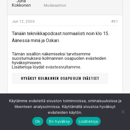
Moderaattori
Jun 12, 2026
#31
Tänään tekniikkapodcast normaalisti noin klo 15.
Äänessä minä ja Oskari.
Tämän sisällön näkemiseksi tarvitsemme
suostumuksesi kolmannen osapuolen evästeiden
hyväksymiseen.
Lisätietoja löydät
evästesivultamme
.
HYVÄKSY KOLMANNEN OSAPUOLEN EVÄSTEET
Käytämme evästeitä sivuston toiminnoissa, ominaisuuksissa ja
Linkki: https://youtube.com/live/dD031XAdZT8?feature=share
liikenteen analysoinnissa. Käyttämällä sivustoa hyväksyt
Vastaa
Klikkaa laajentaaksesi...
evästeiden käytön.
Ok
En hyväksy
Lisätietoja