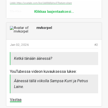
Linkki: https://youtube.com/live/UaN8dXpInvA?feature=share
Vastaa
Klikkaa laajentaaksesi...
mvkorpel
Jan 02, 2026
#2
Ketkä tänään äänessä?
YouTubessa videon kuvauksessa lukee:
Äänessä tällä viikolla Sampsa Kurri ja Petrus
Laine.
Vastaa