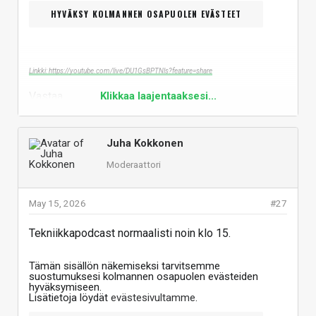
HYVÄKSY KOLMANNEN OSAPUOLEN EVÄSTEET
Linkki: https://youtube.com/live/DU1GsBPTNls?feature=share
Vastaa
Klikkaa laajentaaksesi...
Juha Kokkonen
Moderaattori
May 15, 2026
#27
Tekniikkapodcast normaalisti noin klo 15.
Tämän sisällön näkemiseksi tarvitsemme
suostumuksesi kolmannen osapuolen evästeiden
hyväksymiseen.
Lisätietoja löydät
evästesivultamme
.