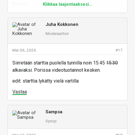
Vastaa
Klikkaa laajentaaksesi...
Juha Kokkonen
Moderaattori
Mar 06, 2026
#17
Siirretään starttia puolella tunnilla noin 15:45
15:30
alkavaksi. Porissa videotuotannot kesken.
edit: starttia lykätty vielä vartilla
Vastaa
Sampsa
Sysop
Mar 13, 2026
#18