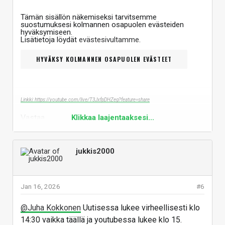
Tämän sisällön näkemiseksi tarvitsemme
suostumuksesi kolmannen osapuolen evästeiden
hyväksymiseen.
Lisätietoja löydät
evästesivultamme
.
HYVÄKSY KOLMANNEN OSAPUOLEN EVÄSTEET
Linkki: https://youtube.com/live/T3JxfpDHZeg?feature=share
Vastaa
Klikkaa laajentaaksesi...
jukkis2000
Jan 16, 2026
#6
@Juha Kokkonen
Uutisessa lukee virheellisesti klo
14:30 vaikka täällä ja youtubessa lukee klo 15.