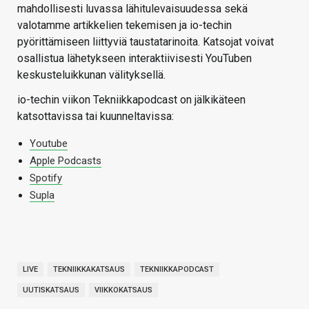
mahdollisesti luvassa lähitulevaisuudessa sekä
valotamme artikkelien tekemisen ja io-techin
pyörittämiseen liittyviä taustatarinoita. Katsojat voivat
osallistua lähetykseen interaktiivisesti YouTuben
keskusteluikkunan välityksellä.
io-techin viikon Tekniikkapodcast on jälkikäteen
katsottavissa tai kuunneltavissa:
Youtube
Apple Podcasts
Spotify
Supla
LIVE
TEKNIIKKAKATSAUS
TEKNIIKKAPODCAST
UUTISKATSAUS
VIIKKOKATSAUS