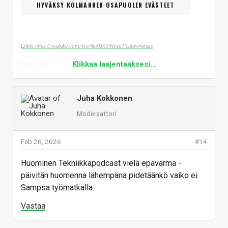
HYVÄKSY KOLMANNEN OSAPUOLEN EVÄSTEET
Linkki: https://youtube.com/live/4kXOKVINvao?feature=share
Vastaa
Klikkaa laajentaaksesi...
Juha Kokkonen
Moderaattori
Feb 26, 2026
#14
Huominen Tekniikkapodcast vielä epävarma -
päivitän huomenna lähempänä pidetäänkö vaiko ei.
Sampsa työmatkalla.
Vastaa