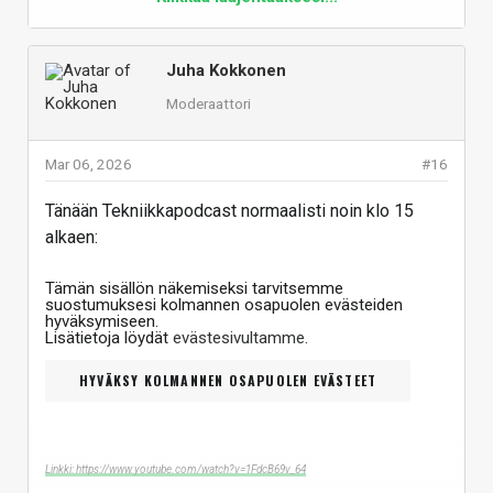
Juha Kokkonen
Moderaattori
Mar 06, 2026
#16
Tänään Tekniikkapodcast normaalisti noin klo 15
alkaen:
Tämän sisällön näkemiseksi tarvitsemme
suostumuksesi kolmannen osapuolen evästeiden
hyväksymiseen.
Lisätietoja löydät
evästesivultamme
.
HYVÄKSY KOLMANNEN OSAPUOLEN EVÄSTEET
Linkki: https://www.youtube.com/watch?v=1FdcB69v_64