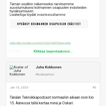
Tämän sisällön näkemiseksi tarvitsemme
suostumuksesi kolmannen osapuolen evästeiden
hyväksymiseen.
Lisätietoja löydät
evästesivultamme
.
HYVÄKSY KOLMANNEN OSAPUOLEN EVÄSTEET
Linkki: https://youtube.com/live/6-OcD3J7w8A?feature=share
Vastaa
Klikkaa laajentaaksesi...
Juha Kokkonen
Moderaattori
Jan 16, 2026
#5
Tänään Tekniikkapodcast normaaliin aikaan noin klo
15. Äänessä tällä kertaa minä ja Oskari: