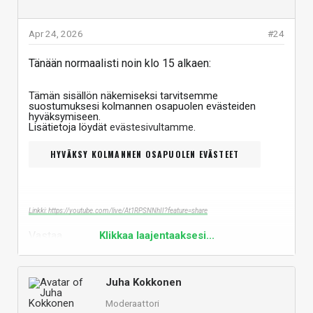
Apr 24, 2026
#24
Tänään normaalisti noin klo 15 alkaen:
Tämän sisällön näkemiseksi tarvitsemme
suostumuksesi kolmannen osapuolen evästeiden
hyväksymiseen.
Lisätietoja löydät
evästesivultamme
.
HYVÄKSY KOLMANNEN OSAPUOLEN EVÄSTEET
Linkki: https://youtube.com/live/At1RPSNNhII?feature=share
Vastaa
Klikkaa laajentaaksesi...
Juha Kokkonen
Moderaattori