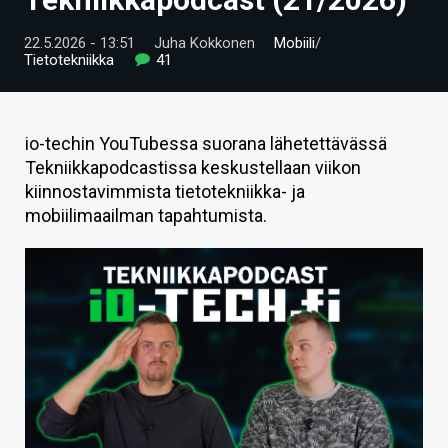
ARTIKKELIT
22.5.2026 - 13:51
Juha Kokkonen
Mobiili
/
Tietotekniikka
41
VIDEOT
TECHBBS
io-techin YouTubessa suorana lähetettävässä
TIETOA
Tekniikkapodcastissa keskustellaan viikon
kiinnostavimmista tietotekniikka- ja
HINTA.FI
mobiilimaailman tapahtumista.
KAUPPA
VAIHDA TEEMA
HAKU