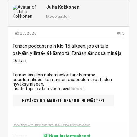
Juha Kokkonen
Moderaattori
Feb 27, 2026
#15
Tänään podcast noin klo 15 alkaen, jos ei tule
päivään yllättäviä käänteitä. Tänään äänessä minä ja
Oskari.
Tämän sisällön näkemiseksi tarvitsemme
suostumuksesi kolmannen osapuolen evästeiden
hyväksymiseen.
Lisätietoja löydät
evästesivultamme
.
HYVÄKSY KOLMANNEN OSAPUOLEN EVÄSTEET
Linkki: https://youtube.com/live/sE43jLxsSTs?feature=share
Vastaa
Klikkaa laajentaaksesi...