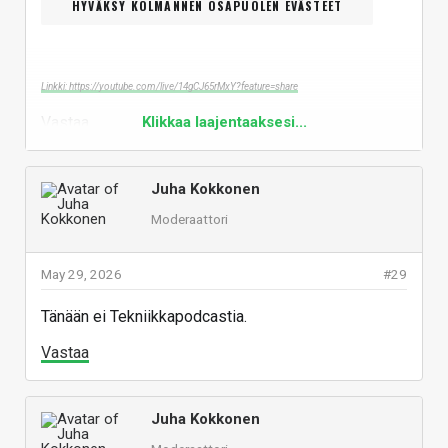
HYVÄKSY KOLMANNEN OSAPUOLEN EVÄSTEET
Linkki: https://youtube.com/live/14gCJ65rMxY?feature=share
Vastaa
Klikkaa laajentaaksesi...
Juha Kokkonen
Moderaattori
May 29, 2026
#29
Tänään ei Tekniikkapodcastia.
Vastaa
Juha Kokkonen