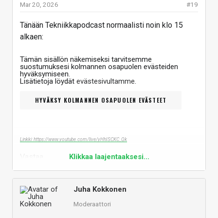
Mar 20, 2026
#19
Tänään Tekniikkapodcast normaalisti noin klo 15
alkaen:
Tämän sisällön näkemiseksi tarvitsemme
suostumuksesi kolmannen osapuolen evästeiden
hyväksymiseen.
Lisätietoja löydät
evästesivultamme
.
HYVÄKSY KOLMANNEN OSAPUOLEN EVÄSTEET
Linkki: https://www.youtube.com/live/yHhISCKC_Qk
Vastaa
Klikkaa laajentaaksesi...
Juha Kokkonen
Moderaattori