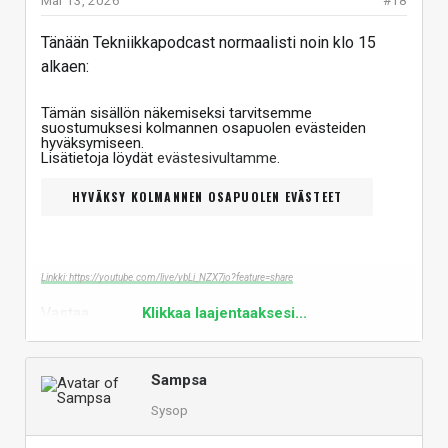
Tänään Tekniikkapodcast normaalisti noin klo 15
alkaen:
Tämän sisällön näkemiseksi tarvitsemme
suostumuksesi kolmannen osapuolen evästeiden
hyväksymiseen.
Lisätietoja löydät
evästesivultamme
.
HYVÄKSY KOLMANNEN OSAPUOLEN EVÄSTEET
Linkki: https://youtube.com/live/ybLi_NZX7jo?feature=share
Vastaa
Klikkaa laajentaaksesi...
Sampsa
Sysop