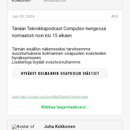
Moderaattori
Jun 05, 2026
#30
Tänään Tekniikkapodcast Computex-hengessä
normaalisti noin klo 15 alkaen:
Tämän sisällön näkemiseksi tarvitsemme
suostumuksesi kolmannen osapuolen evästeiden
hyväksymiseen.
Lisätietoja löydät
evästesivultamme
.
HYVÄKSY KOLMANNEN OSAPUOLEN EVÄSTEET
Linkki: https://youtube.com/live/XkMdENwAn6I?feature=share
Vastaa
Klikkaa laajentaaksesi...
Juha Kokkonen