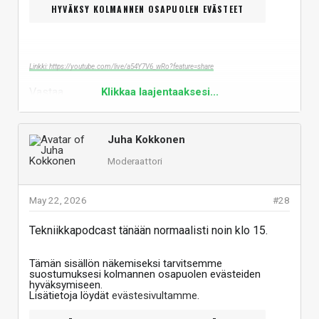
HYVÄKSY KOLMANNEN OSAPUOLEN EVÄSTEET
Linkki: https://youtube.com/live/a54Y7V6_wRo?feature=share
Vastaa
Klikkaa laajentaaksesi...
Juha Kokkonen
Moderaattori
May 22, 2026
#28
Tekniikkapodcast tänään normaalisti noin klo 15.
Tämän sisällön näkemiseksi tarvitsemme
suostumuksesi kolmannen osapuolen evästeiden
hyväksymiseen.
Lisätietoja löydät
evästesivultamme
.