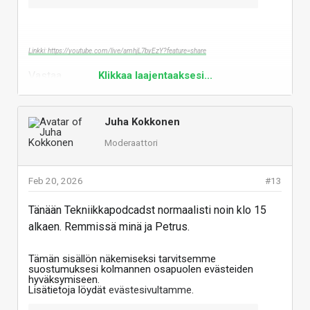
Linkki: https://youtube.com/live/amhjL7byEzY?feature=share
Vastaa
Klikkaa laajentaaksesi...
Juha Kokkonen
Moderaattori
Feb 20, 2026
#13
Tänään Tekniikkapodcadst normaalisti noin klo 15
alkaen. Remmissä minä ja Petrus.
Tämän sisällön näkemiseksi tarvitsemme
suostumuksesi kolmannen osapuolen evästeiden
hyväksymiseen.
Lisätietoja löydät
evästesivultamme
.