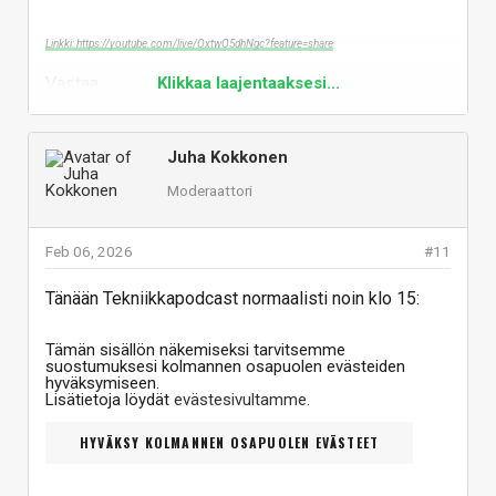
Linkki: https://youtube.com/live/OxtwO5dhNgc?feature=share
Vastaa
Klikkaa laajentaaksesi...
Juha Kokkonen
Moderaattori
Feb 06, 2026
#11
Tänään Tekniikkapodcast normaalisti noin klo 15:
Tämän sisällön näkemiseksi tarvitsemme
suostumuksesi kolmannen osapuolen evästeiden
hyväksymiseen.
Lisätietoja löydät
evästesivultamme
.
HYVÄKSY KOLMANNEN OSAPUOLEN EVÄSTEET