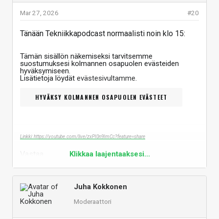
Mar 27, 2026
#20
Tänään Tekniikkapodcast normaalisti noin klo 15:
Tämän sisällön näkemiseksi tarvitsemme
suostumuksesi kolmannen osapuolen evästeiden
hyväksymiseen.
Lisätietoja löydät
evästesivultamme
.
HYVÄKSY KOLMANNEN OSAPUOLEN EVÄSTEET
Linkki: https://youtube.com/live/zxPI0n9ImCc?feature=share
Vastaa
Klikkaa laajentaaksesi...
Juha Kokkonen
Moderaattori