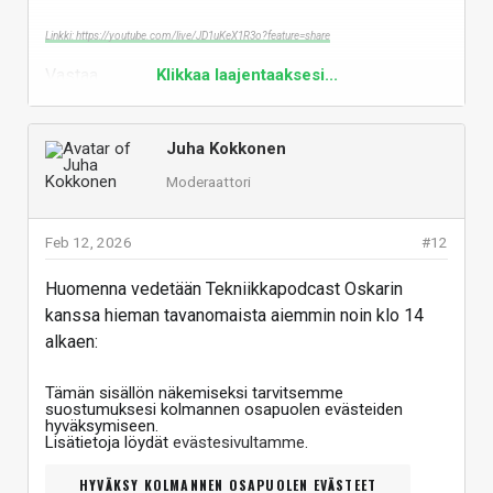
Linkki: https://youtube.com/live/JD1uKeX1R3o?feature=share
Vastaa
Klikkaa laajentaaksesi...
Juha Kokkonen
Moderaattori
Feb 12, 2026
#12
Huomenna vedetään Tekniikkapodcast Oskarin
kanssa hieman tavanomaista aiemmin noin klo 14
alkaen:
Tämän sisällön näkemiseksi tarvitsemme
suostumuksesi kolmannen osapuolen evästeiden
hyväksymiseen.
Lisätietoja löydät
evästesivultamme
.
HYVÄKSY KOLMANNEN OSAPUOLEN EVÄSTEET