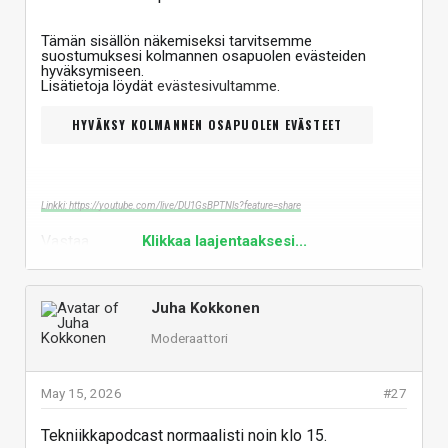
Tämän sisällön näkemiseksi tarvitsemme
suostumuksesi kolmannen osapuolen evästeiden
hyväksymiseen.
Lisätietoja löydät
evästesivultamme
.
HYVÄKSY KOLMANNEN OSAPUOLEN EVÄSTEET
Linkki: https://youtube.com/live/DU1GsBPTNls?feature=share
Vastaa
Klikkaa laajentaaksesi...
Juha Kokkonen
Moderaattori
May 15, 2026
#27
Tekniikkapodcast normaalisti noin klo 15.