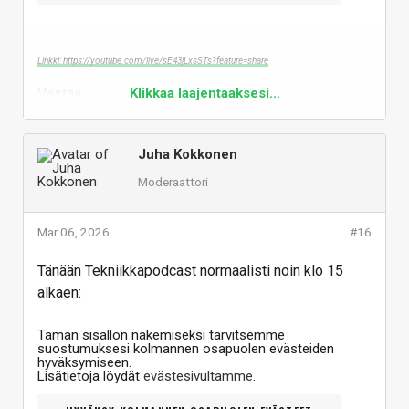
Linkki: https://youtube.com/live/sE43jLxsSTs?feature=share
Vastaa
Klikkaa laajentaaksesi...
Juha Kokkonen
Moderaattori
Mar 06, 2026
#16
Tänään Tekniikkapodcast normaalisti noin klo 15
alkaen:
Tämän sisällön näkemiseksi tarvitsemme
suostumuksesi kolmannen osapuolen evästeiden
hyväksymiseen.
Lisätietoja löydät
evästesivultamme
.