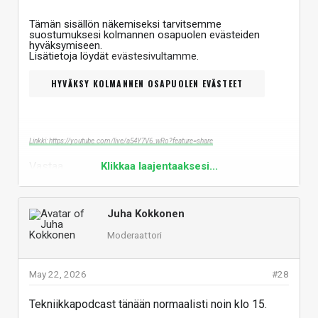
Tämän sisällön näkemiseksi tarvitsemme
suostumuksesi kolmannen osapuolen evästeiden
hyväksymiseen.
Lisätietoja löydät
evästesivultamme
.
HYVÄKSY KOLMANNEN OSAPUOLEN EVÄSTEET
Linkki: https://youtube.com/live/a54Y7V6_wRo?feature=share
Vastaa
Klikkaa laajentaaksesi...
Juha Kokkonen
Moderaattori
May 22, 2026
#28
Tekniikkapodcast tänään normaalisti noin klo 15.