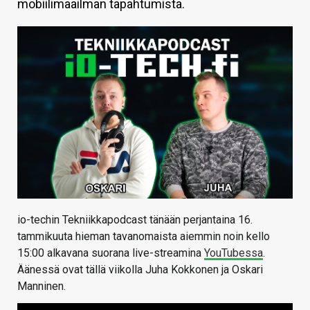
mobiilimaailman tapahtumista.
KAUPPA
VAIHDA TEEMA
HAKU
io-techin Tekniikkapodcast tänään perjantaina 16.
tammikuuta hieman tavanomaista aiemmin noin kello
15:00 alkavana suorana live-streamina
YouTubessa
.
Äänessä ovat tällä viikolla Juha Kokkonen ja Oskari
Manninen.