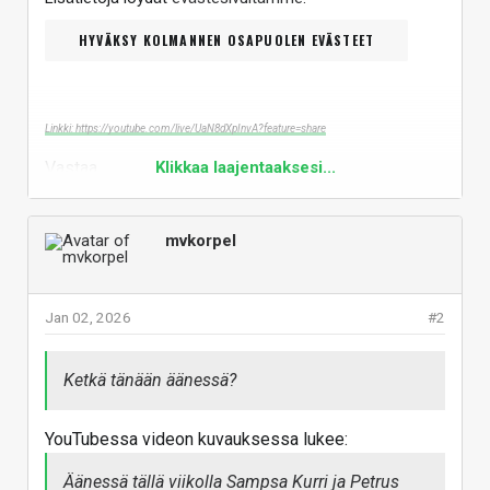
HYVÄKSY KOLMANNEN OSAPUOLEN EVÄSTEET
Linkki: https://youtube.com/live/UaN8dXpInvA?feature=share
Vastaa
Klikkaa laajentaaksesi...
mvkorpel
Jan 02, 2026
#2
Ketkä tänään äänessä?
YouTubessa videon kuvauksessa lukee:
Äänessä tällä viikolla Sampsa Kurri ja Petrus