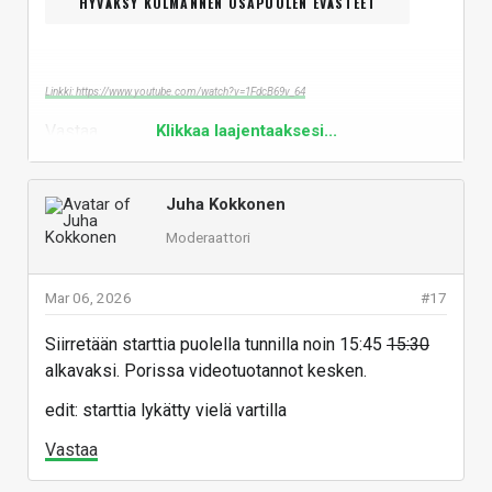
HYVÄKSY KOLMANNEN OSAPUOLEN EVÄSTEET
Linkki: https://www.youtube.com/watch?v=1FdcB69v_64
Vastaa
Klikkaa laajentaaksesi...
Juha Kokkonen
Moderaattori
Mar 06, 2026
#17
Siirretään starttia puolella tunnilla noin 15:45
15:30
alkavaksi. Porissa videotuotannot kesken.
edit: starttia lykätty vielä vartilla
Vastaa