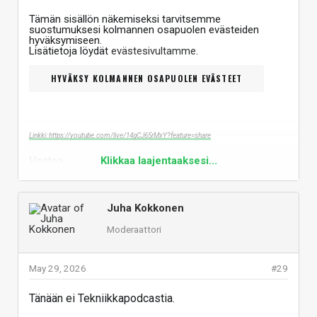
Tämän sisällön näkemiseksi tarvitsemme
suostumuksesi kolmannen osapuolen evästeiden
hyväksymiseen.
Lisätietoja löydät
evästesivultamme
.
HYVÄKSY KOLMANNEN OSAPUOLEN EVÄSTEET
Linkki: https://youtube.com/live/14gCJ65rMxY?feature=share
Vastaa
Klikkaa laajentaaksesi...
Juha Kokkonen
Moderaattori
May 29, 2026
#29
Tänään ei Tekniikkapodcastia.