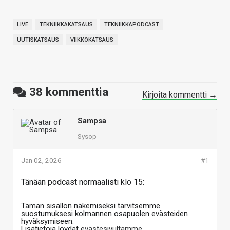
LIVE
TEKNIIKKAKATSAUS
TEKNIIKKAPODCAST
UUTISKATSAUS
VIIKKOKATSAUS
38
kommenttia
Kirjoita kommentti →
Sampsa
Sysop
Jan 02, 2026
#1
Tänään podcast normaalisti klo 15:
Tämän sisällön näkemiseksi tarvitsemme
suostumuksesi kolmannen osapuolen evästeiden
hyväksymiseen.
Lisätietoja löydät
evästesivultamme
.