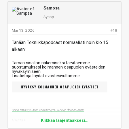
Sampsa
Sysop
Mar 13, 2026
#18
Tänään Tekniikkapodcast normaalisti noin klo 15
alkaen:
Tämän sisällön näkemiseksi tarvitsemme
suostumuksesi kolmannen osapuolen evästeiden
hyväksymiseen.
Lisätietoja löydät
evästesivultamme
.
HYVÄKSY KOLMANNEN OSAPUOLEN EVÄSTEET
Linkki: https://youtube.com/live/ybLi_NZX7jo?feature=share
Vastaa
Klikkaa laajentaaksesi...