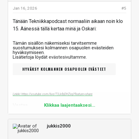
Jan 16, 2026
#5
Tänään Tekniikkapodcast normaaliin aikaan noin klo
15. Äänessä tällä kertaa minä ja Oskari:
Tämän sisällön näkemiseksi tarvitsemme
suostumuksesi kolmannen osapuolen evästeiden
hyväksymiseen.
Lisätietoja löydät
evästesivultamme
.
HYVÄKSY KOLMANNEN OSAPUOLEN EVÄSTEET
Linkki: https://youtube.com/live/T3JxfpDHZeg?feature=share
Vastaa
Klikkaa laajentaaksesi...
jukkis2000