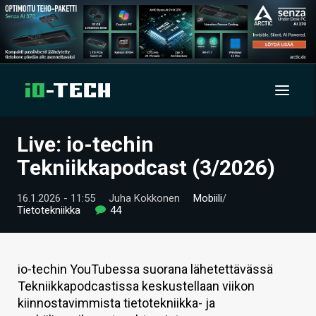
Live: io-techin
UUTISET
Tekniikkapodcast (3/2026)
ARTIKKELIT
16.1.2026 - 11:55
Juha Kokkonen
Mobiili
/
Tietotekniikka
44
VIDEOT
TECHBBS
io-techin YouTubessa suorana lähetettävässä
TIETOA
Tekniikkapodcastissa keskustellaan viikon
kiinnostavimmista tietotekniikka- ja
HINTA.FI