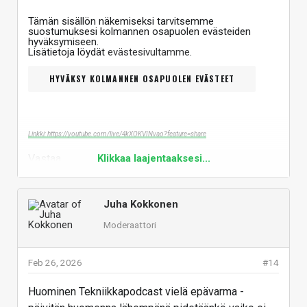
Tämän sisällön näkemiseksi tarvitsemme
suostumuksesi kolmannen osapuolen evästeiden
hyväksymiseen.
Lisätietoja löydät
evästesivultamme
.
HYVÄKSY KOLMANNEN OSAPUOLEN EVÄSTEET
Linkki: https://youtube.com/live/4kXOKVINvao?feature=share
Vastaa
Klikkaa laajentaaksesi...
Juha Kokkonen
Moderaattori
Feb 26, 2026
#14
Huominen Tekniikkapodcast vielä epävarma -