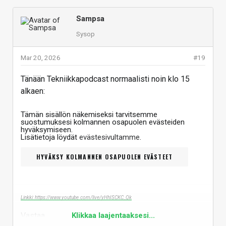
Sampsa
Sysop
Mar 20, 2026
#19
Tänään Tekniikkapodcast normaalisti noin klo 15
alkaen:
Tämän sisällön näkemiseksi tarvitsemme
suostumuksesi kolmannen osapuolen evästeiden
hyväksymiseen.
Lisätietoja löydät
evästesivultamme
.
HYVÄKSY KOLMANNEN OSAPUOLEN EVÄSTEET
Linkki: https://www.youtube.com/live/yHhISCKC_Qk
Vastaa
Klikkaa laajentaaksesi...