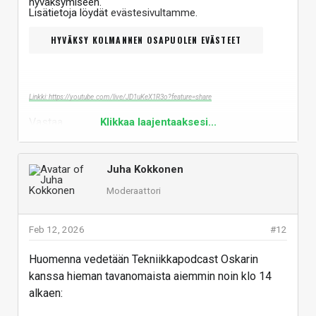
hyväksymiseen.
Lisätietoja löydät
evästesivultamme
.
HYVÄKSY KOLMANNEN OSAPUOLEN EVÄSTEET
Linkki: https://youtube.com/live/JD1uKeX1R3o?feature=share
Vastaa
Klikkaa laajentaaksesi...
Juha Kokkonen
Moderaattori
Feb 12, 2026
#12
Huomenna vedetään Tekniikkapodcast Oskarin
kanssa hieman tavanomaista aiemmin noin klo 14
alkaen: