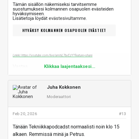
Tämän sisällön näkemiseksi tarvitsemme
suostumuksesi kolmannen osapuolen evästeiden
hyväksymiseen.
Lisätietoja löydät
evästesivultamme
.
HYVÄKSY KOLMANNEN OSAPUOLEN EVÄSTEET
Linkki: https://youtube.com/live/amhjL7byEzY?feature=share
Vastaa
Klikkaa laajentaaksesi...
Juha Kokkonen
Moderaattori
Feb 20, 2026
#13
Tänään Tekniikkapodcadst normaalisti noin klo 15
alkaen. Remmissä minä ja Petrus.