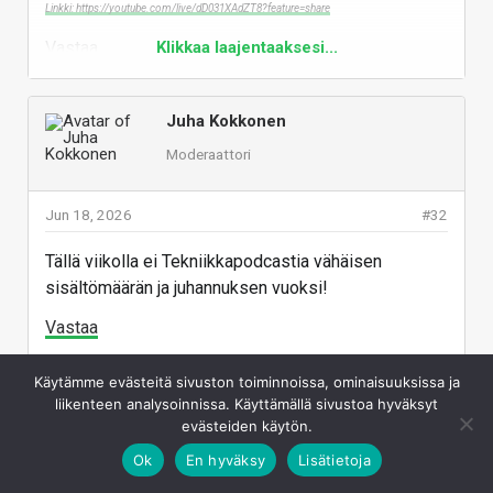
Linkki: https://youtube.com/live/dD031XAdZT8?feature=share
Vastaa
Klikkaa laajentaaksesi...
Juha Kokkonen
Moderaattori
Jun 18, 2026
#32
Tällä viikolla ei Tekniikkapodcastia vähäisen
sisältömäärän ja juhannuksen vuoksi!
Vastaa
Käytämme evästeitä sivuston toiminnoissa, ominaisuuksissa ja
Juha Kokkonen
liikenteen analysoinnissa. Käyttämällä sivustoa hyväksyt
evästeiden käytön.
Moderaattori
Ok
En hyväksy
Lisätietoja