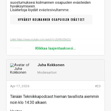
suostumuksesi kolmannen osapuolen evästeiden
hyväksymiseen.
Lisätietoja löydät
evästesivultamme
.
HYVÄKSY KOLMANNEN OSAPUOLEN EVÄSTEET
Linkki: https://www.youtube.com/watch?v=2UHRo03nQCs
Vastaa
Klikkaa laajentaaksesi...
Juha Kokkonen
Moderaattori
Apr 17, 2026
#23
Tänään Tekniikkapodcast hieman tavallista aiemmin
noin klo 14:30 alkaen.