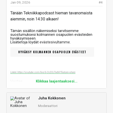
Jan 09, 2026
#4
Tänään Tekniikkapodcast hieman tavanomaista
aiemmin, noin 14:30 alkaen!
Tämän sisällön näkemiseksi tarvitsemme
suostumuksesi kolmannen osapuolen evästeiden
hyväksymiseen.
Lisätietoja löydät
evästesivultamme
.
HYVÄKSY KOLMANNEN OSAPUOLEN EVÄSTEET
Linkki: https://youtube.com/live/6-OcD3J7w8A?feature=share
Vastaa
Klikkaa laajentaaksesi...
Juha Kokkonen
Moderaattori