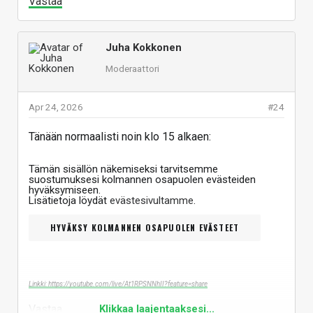
Vastaa
Juha Kokkonen
Moderaattori
Apr 24, 2026
#24
Tänään normaalisti noin klo 15 alkaen:
Tämän sisällön näkemiseksi tarvitsemme
suostumuksesi kolmannen osapuolen evästeiden
hyväksymiseen.
Lisätietoja löydät
evästesivultamme
.
HYVÄKSY KOLMANNEN OSAPUOLEN EVÄSTEET
Linkki: https://youtube.com/live/At1RPSNNhII?feature=share
Vastaa
Klikkaa laajentaaksesi...