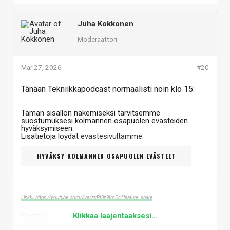
Juha Kokkonen
Moderaattori
Mar 27, 2026
#20
Tänään Tekniikkapodcast normaalisti noin klo 15:
Tämän sisällön näkemiseksi tarvitsemme
suostumuksesi kolmannen osapuolen evästeiden
hyväksymiseen.
Lisätietoja löydät
evästesivultamme
.
HYVÄKSY KOLMANNEN OSAPUOLEN EVÄSTEET
Linkki: https://youtube.com/live/zxPI0n9ImCc?feature=share
Vastaa
Klikkaa laajentaaksesi...