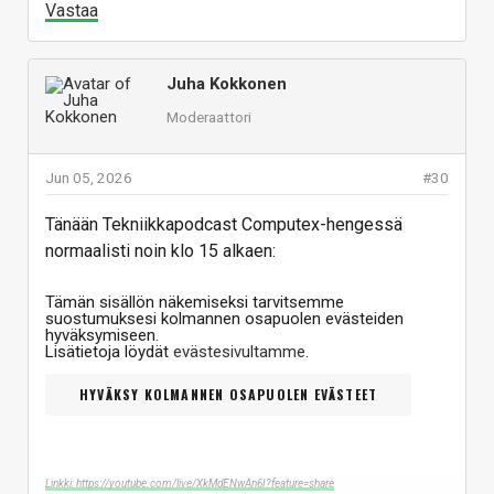
Vastaa
Juha Kokkonen
Moderaattori
Jun 05, 2026
#30
Tänään Tekniikkapodcast Computex-hengessä
normaalisti noin klo 15 alkaen:
Tämän sisällön näkemiseksi tarvitsemme
suostumuksesi kolmannen osapuolen evästeiden
hyväksymiseen.
Lisätietoja löydät
evästesivultamme
.
HYVÄKSY KOLMANNEN OSAPUOLEN EVÄSTEET
Linkki: https://youtube.com/live/XkMdENwAn6I?feature=share