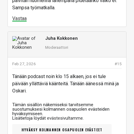
päivitän huomenna lähempänä pidetäänkö vaiko ei.
Sampsa työmatkalla.
Vastaa
Juha Kokkonen
Moderaattori
Feb 27, 2026
#15
Tänään podcast noin klo 15 alkaen, jos ei tule
päivään yllättäviä käänteitä. Tänään äänessä minä ja
Oskari.
Tämän sisällön näkemiseksi tarvitsemme
suostumuksesi kolmannen osapuolen evästeiden
hyväksymiseen.
Lisätietoja löydät
evästesivultamme
.
HYVÄKSY KOLMANNEN OSAPUOLEN EVÄSTEET