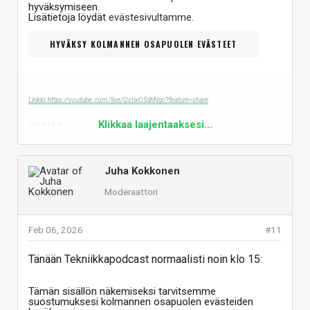
hyväksymiseen.
Lisätietoja löydät
evästesivultamme
.
HYVÄKSY KOLMANNEN OSAPUOLEN EVÄSTEET
Linkki: https://youtube.com/live/OxtwO5dhNgc?feature=share
Vastaa
Klikkaa laajentaaksesi...
Juha Kokkonen
Moderaattori
Feb 06, 2026
#11
Tänään Tekniikkapodcast normaalisti noin klo 15:
Tämän sisällön näkemiseksi tarvitsemme
suostumuksesi kolmannen osapuolen evästeiden