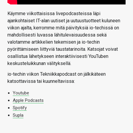
Käymme viikottaisissa livepodcasteissa läpi
ajankohtaiset IT-alan uutiset ja uutuustuotteet kuluneen
viikon ajalta, kerromme mitä päivityksiä io-techissä on
mahdollisesti luvassa lähitulevaisuudessa sekä
valotamme artikkelien tekemisen ja io-techin
pyörittämiseen liittyviä taustatarinoita. Katsojat voivat
osallistua lähetykseen interaktiivisesti YouTuben
keskusteluikkunan välityksellä.
io-techin viikon Tekniikkapodcast on jälkikäteen
katsottavissa tai kuunneltavissa:
Youtube
Apple Podcasts
Spotify
Supla