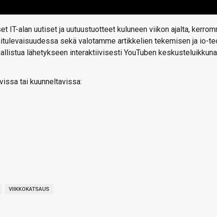
t IT-alan uutiset ja uutuustuotteet kuluneen viikon ajalta, kerro
ähitulevaisuudessa sekä valotamme artikkelien tekemisen ja io-te
 osallistua lähetykseen interaktiivisesti YouTuben keskusteluikkun
vissa tai kuunneltavissa:
VIIKKOKATSAUS