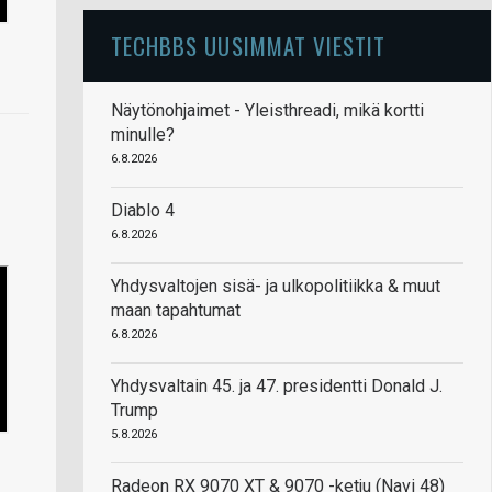
TECHBBS UUSIMMAT VIESTIT
Näytönohjaimet - Yleisthreadi, mikä kortti
minulle?
6.8.2026
Diablo 4
6.8.2026
Yhdysvaltojen sisä- ja ulkopolitiikka & muut
maan tapahtumat
6.8.2026
Yhdysvaltain 45. ja 47. presidentti Donald J.
Trump
5.8.2026
Radeon RX 9070 XT & 9070 -ketju (Navi 48)