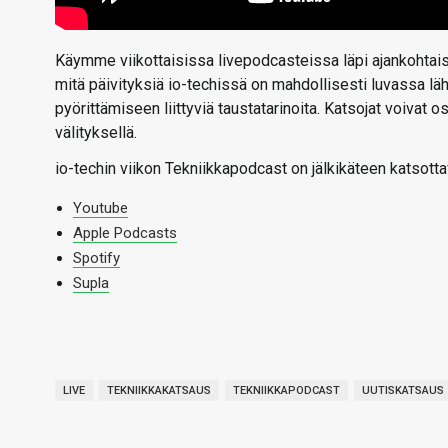
Käymme viikottaisissa livepodcasteissa läpi ajankohtaise
mitä päivityksiä io-techissä on mahdollisesti luvassa l
pyörittämiseen liittyviä taustatarinoita. Katsojat voivat
välityksellä.
io-techin viikon Tekniikkapodcast on jälkikäteen katsotta
Youtube
Apple Podcasts
Spotify
Supla
LIVE
TEKNIIKKAKATSAUS
TEKNIIKKAPODCAST
UUTISKATSAUS