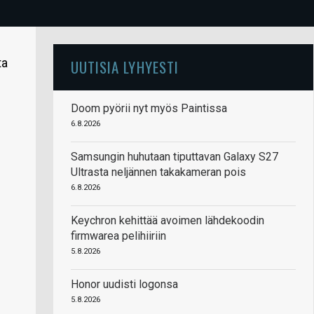
ta
UUTISIA LYHYESTI
Doom pyörii nyt myös Paintissa
6.8.2026
Samsungin huhutaan tiputtavan Galaxy S27
Ultrasta neljännen takakameran pois
6.8.2026
Keychron kehittää avoimen lähdekoodin
firmwarea pelihiiriin
5.8.2026
Honor uudisti logonsa
5.8.2026