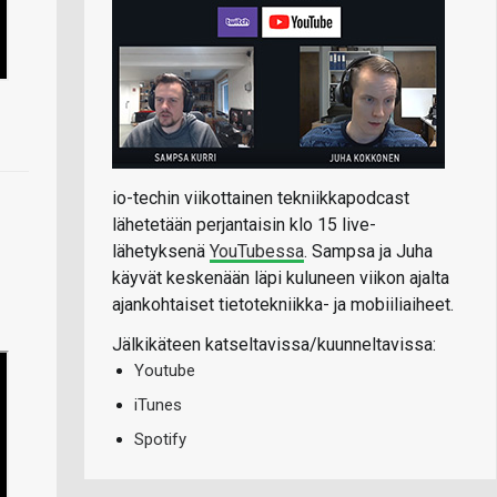
io-techin viikottainen tekniikkapodcast
lähetetään perjantaisin klo 15 live-
lähetyksenä
YouTubessa
. Sampsa ja Juha
käyvät keskenään läpi kuluneen viikon ajalta
ajankohtaiset tietotekniikka- ja mobiiliaiheet.
Jälkikäteen katseltavissa/kuunneltavissa:
Youtube
iTunes
Spotify