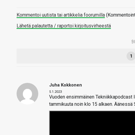
Kommentoi uutista tai artikkelia foorumilla
(Kommentointi 
Lähetä palautetta / raportoi kirjoitusvirheestä
9
1
Juha Kokkonen
5.1.2023
Vuoden ensimmäinen Tekniikkapodcast lop
tammikuuta noin klo 15 alkaen. Äänessä 