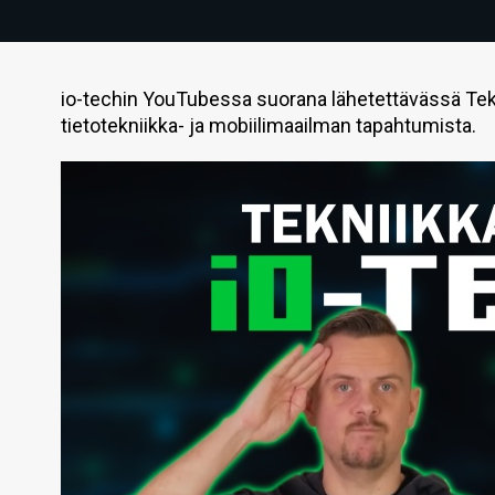
io-techin YouTubessa suorana lähetettävässä Tek
tietotekniikka- ja mobiilimaailman tapahtumista.