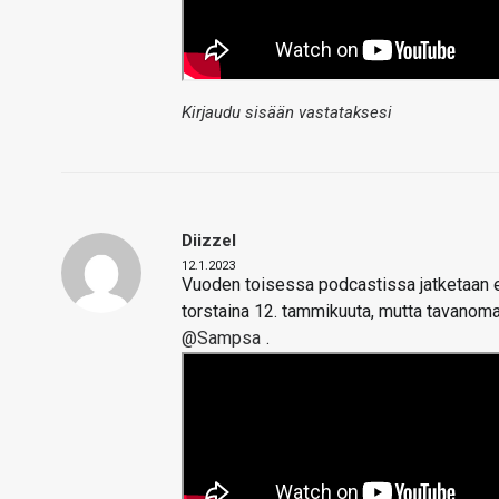
Kirjaudu sisään vastataksesi
Diizzel
12.1.2023
Vuoden toisessa podcastissa jatketaan en
torstaina 12. tammikuuta, mutta tavanoma
@Sampsa
.