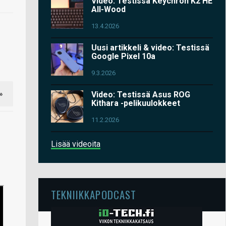
Video: Testissä Keychron K2 HE
All-Wood
13.4.2026
Uusi artikkeli & video: Testissä
Google Pixel 10a
9.3.2026
»
Video: Testissä Asus ROG
Kithara -pelikuulokkeet
11.2.2026
Lisää videoita
TEKNIIKKAPODCAST