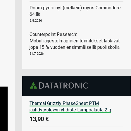
Doom pyörii nyt (melkein) myös Commodore
64:llä
3.8.2026
Counterpoint Research:
Mobiilijärjestelmäpiirien toimitukset laskivat
jopa 15 % vuoden ensimmäisellä puoliskolla
31.7.2026
Thermal Grizzly PhaseSheet PTM
jäähdytyslevyn yhdiste Lämpöalusta 2 g
13,90 €