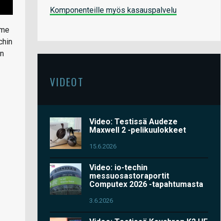
Komponenteille myös kasauspalvelu
mme
chin
an
VIDEOT
Video: Testissä Audeze
Maxwell 2 -pelikuulokkeet
15.6.2026
Video: io-techin
messuosastoraportit
Computex 2026 -tapahtumasta
3.6.2026