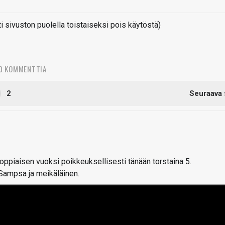
sivuston puolella toistaiseksi pois käytöstä)
0 KOMMENTTIA
2
Seuraava 
piaisen vuoksi poikkeuksellisesti tänään torstaina 5.
Sampsa ja meikäläinen.