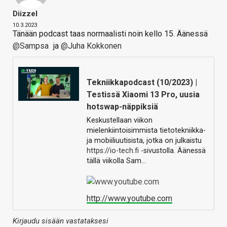
Diizzel
10.3.2023
Tänään podcast taas normaalisti noin kello 15. Äänessä
@Sampsa
ja
@Juha Kokkonen
Tekniikkapodcast (10/2023) |
Testissä Xiaomi 13 Pro, uusia
hotswap-näppiksiä
Keskustellaan viikon
mielenkiintoisimmista tietotekniikka-
ja mobiiliuutisista, jotka on julkaistu
https://io-tech.fi
-sivustolla. Äänessä
tällä viikolla Sam…
http://www.youtube.com
Kirjaudu sisään vastataksesi