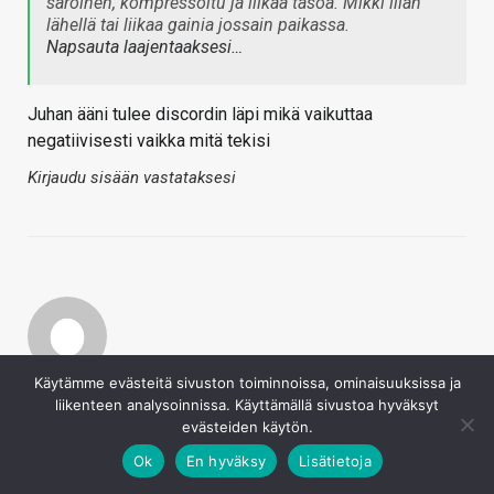
säröinen, kompressoitu ja liikaa tasoa. Mikki liian
lähellä tai liikaa gainia jossain paikassa.
Napsauta laajentaaksesi…
Juhan ääni tulee discordin läpi mikä vaikuttaa
negatiivisesti vaikka mitä tekisi
Kirjaudu sisään vastataksesi
Käytämme evästeitä sivuston toiminnoissa, ominaisuuksissa ja
Et328
liikenteen analysoinnissa. Käyttämällä sivustoa hyväksyt
22.4.2023
evästeiden käytön.
Kaotik sanoi
Ok
En hyväksy
Lisätietoja
Juhan ääni tulee discordin läpi mikä vaikuttaa