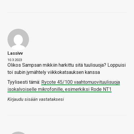
Lassivv
10.3.2023
Olikos Sampsan mikkiin harkittu sitä tuulisuoja? Loppuisi
toi subin jymähtely viikkokatsauksen kanssa
Tyylisesti tämä:
Rycote 45/100 vaahtomuovituulisuoja
isokalvoiselle mikrofonille, esimerkiksi Rode NT1
Kirjaudu sisään vastataksesi