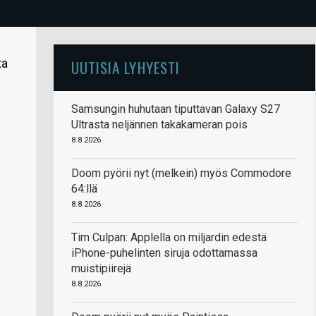
ta
UUTISIA LYHYESTI
Samsungin huhutaan tiputtavan Galaxy S27
Ultrasta neljännen takakameran pois
8.8.2026
Doom pyörii nyt (melkein) myös Commodore
64:llä
8.8.2026
Tim Culpan: Applella on miljardin edestä
iPhone-puhelinten siruja odottamassa
muistipiirejä
8.8.2026