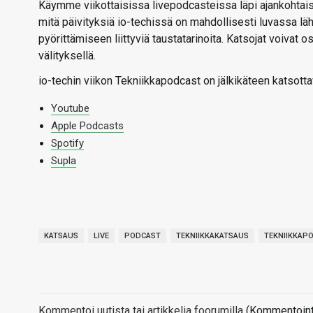
Käymme viikottaisissa livepodcasteissa läpi ajankohtaise
mitä päivityksiä io-techissä on mahdollisesti luvassa l
pyörittämiseen liittyviä taustatarinoita. Katsojat voivat
välityksellä.
io-techin viikon Tekniikkapodcast on jälkikäteen katsotta
Youtube
Apple Podcasts
Spotify
Supla
KATSAUS
LIVE
PODCAST
TEKNIIKKAKATSAUS
TEKNIIKKAP
Kommentoi uutista tai artikkelia foorumilla
(Kommentointi 