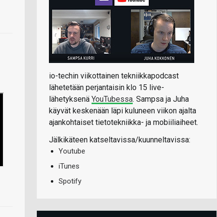
io-techin viikottainen tekniikkapodcast
lähetetään perjantaisin klo 15 live-
lähetyksenä
YouTubessa
. Sampsa ja Juha
käyvät keskenään läpi kuluneen viikon ajalta
ajankohtaiset tietotekniikka- ja mobiiliaiheet.
Jälkikäteen katseltavissa/kuunneltavissa:
Youtube
iTunes
Spotify