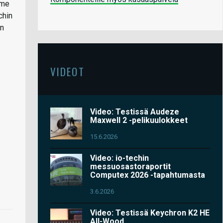
mme
chin
an
VIDEOT
Video: Testissä Audeze
Maxwell 2 -pelikuulokkeet
15.6.2026
Video: io-techin
messuosastoraportit
Computex 2026 -tapahtumasta
3.6.2026
Video: Testissä Keychron K2 HE
All-Wood