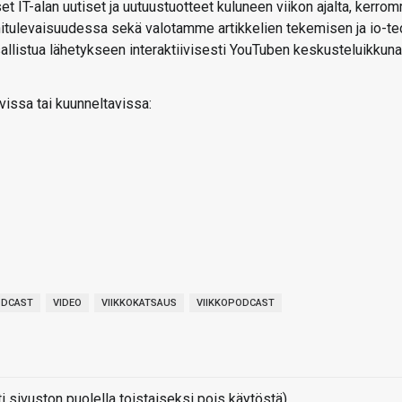
t IT-alan uutiset ja uutuustuotteet kuluneen viikon ajalta, kerro
ähitulevaisuudessa sekä valotamme artikkelien tekemisen ja io-te
 osallistua lähetykseen interaktiivisesti YouTuben keskusteluikkun
vissa tai kuunneltavissa:
ODCAST
VIDEO
VIIKKOKATSAUS
VIIKKOPODCAST
sivuston puolella toistaiseksi pois käytöstä)