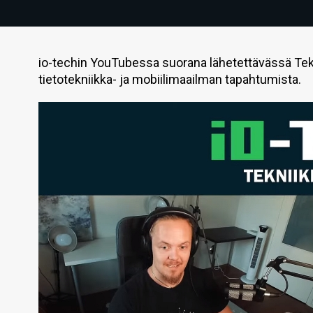
io-techin YouTubessa suorana lähetettävässä Tek
tietotekniikka- ja mobiilimaailman tapahtumista.