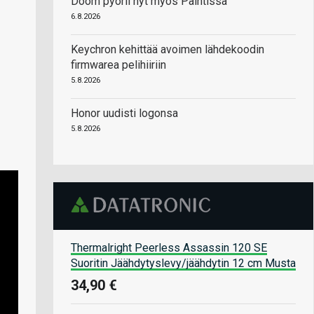
Doom pyörii nyt myös Paintissa
6.8.2026
Keychron kehittää avoimen lähdekoodin
firmwarea pelihiiriin
5.8.2026
Honor uudisti logonsa
5.8.2026
Thermalright Peerless Assassin 120 SE
Suoritin Jäähdytyslevy/jäähdytin 12 cm Musta
34,90 €