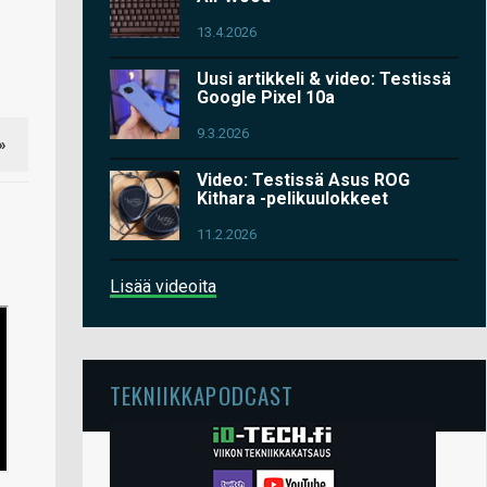
13.4.2026
Uusi artikkeli & video: Testissä
Google Pixel 10a
9.3.2026
»
Video: Testissä Asus ROG
Kithara -pelikuulokkeet
11.2.2026
Lisää videoita
TEKNIIKKAPODCAST