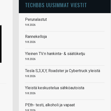
TECHBBS UUSIMMAT VIESTIT
Perunalastut
9.8.2026
Rannekelloja
9.8.2026
Yleinen TV:n hankinta- & säätöketju
9.8.2026
Tesla S,3,X,Y, Roadster ja Cybertruck yleistä
9.8.2026
Yleistä keskustelua sähköautoista
9.8.2026
PEth- testi, alkoholi ja vapaat
9.8.2026