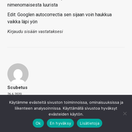
nimenomaisesta luurista
Edit: Googlen autocorrectia sen sijaan voin haukkua
vaikka läpi yön
Kirjaudu sisään vastataksesi
Scubetus
26.6.2020
Totta kyllä. Testattuja malleja meinasin, mutta eipä niitä
Käytämme evästeitä sivuston toiminnoissa, ominaisuuksissa ja
tosiaan ehdi jokaiseen hintaluokkaan kaikkia
liikenteen analysoinnissa. Käyttämällä sivustoa hyväksyt
kokeilemaan. Specsien spekulointina tuon toteuttaminen
evästeiden käytön.
on taas aika onttoa sisältöä.
Ok
En hyväksy
Lisätietoja
Kirjaudu sisään vastataksesi