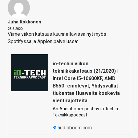
Juha Kokkonen
25.5.2020
Viime viikon katsaus kuunneltavissa nyt myös
Spotifyssa ja Applen palvelussa:
io-techin viikon
tekniikkakatsaus (21/2020) |
Intel Core i5-10600KF, AMD
B550 -emolevyt, Yhdysvallat
tiukentaa Huaweita koskevia
vientirajotteita
An Audioboom post by io-techin
Tekniikkapodcast
audioboom.com