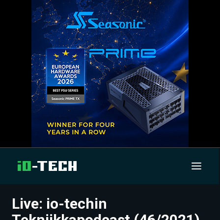
Live: io-techin
UUTISET
Tekniikkapodcast (46/2021)