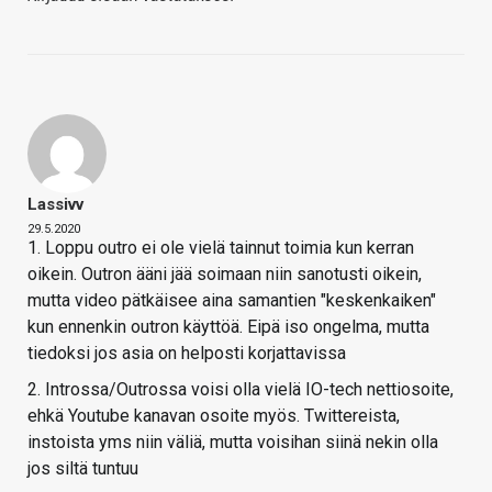
Lassivv
29.5.2020
1. Loppu outro ei ole vielä tainnut toimia kun kerran
oikein. Outron ääni jää soimaan niin sanotusti oikein,
mutta video pätkäisee aina samantien "keskenkaiken"
kun ennenkin outron käyttöä. Eipä iso ongelma, mutta
tiedoksi jos asia on helposti korjattavissa
2. Introssa/Outrossa voisi olla vielä IO-tech nettiosoite,
ehkä Youtube kanavan osoite myös. Twittereista,
instoista yms niin väliä, mutta voisihan siinä nekin olla
jos siltä tuntuu