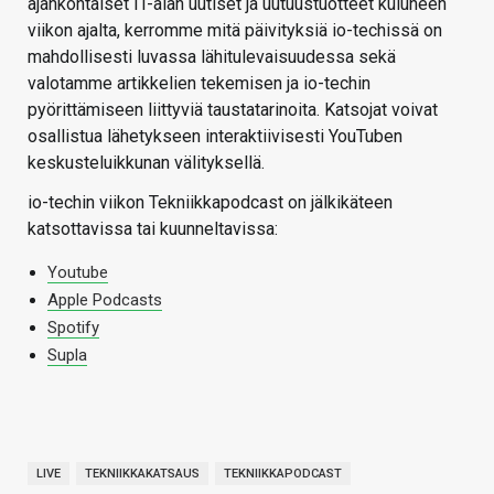
ajankohtaiset IT-alan uutiset ja uutuustuotteet kuluneen
viikon ajalta, kerromme mitä päivityksiä io-techissä on
mahdollisesti luvassa lähitulevaisuudessa sekä
valotamme artikkelien tekemisen ja io-techin
pyörittämiseen liittyviä taustatarinoita. Katsojat voivat
osallistua lähetykseen interaktiivisesti YouTuben
keskusteluikkunan välityksellä.
io-techin viikon Tekniikkapodcast on jälkikäteen
katsottavissa tai kuunneltavissa:
Youtube
Apple Podcasts
Spotify
Supla
LIVE
TEKNIIKKAKATSAUS
TEKNIIKKAPODCAST