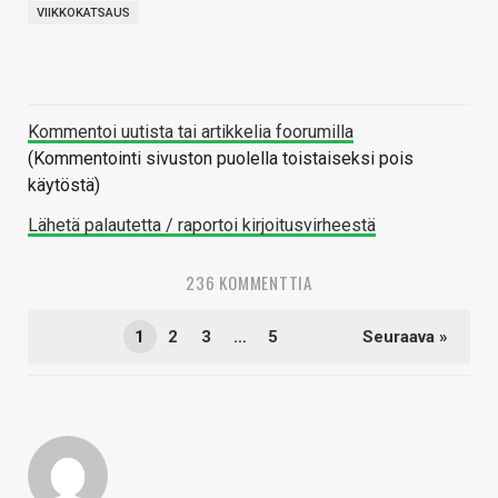
VIIKKOKATSAUS
Kommentoi uutista tai artikkelia foorumilla
(Kommentointi sivuston puolella toistaiseksi pois
käytöstä)
Lähetä palautetta / raportoi kirjoitusvirheestä
236 KOMMENTTIA
1
2
3
…
5
Seuraava »