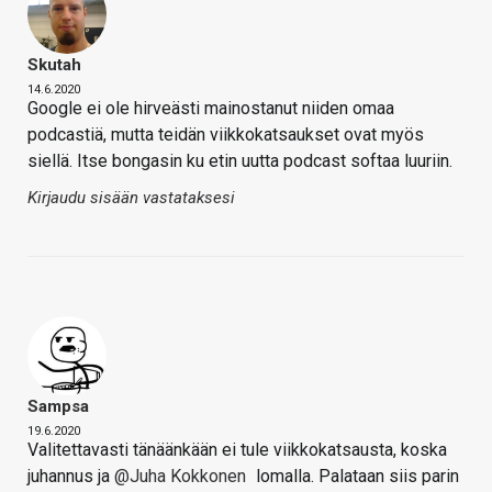
Skutah
14.6.2020
Google ei ole hirveästi mainostanut niiden omaa
podcastiä, mutta teidän viikkokatsaukset ovat myös
siellä. Itse bongasin ku etin uutta podcast softaa luuriin.
Kirjaudu sisään vastataksesi
Sampsa
19.6.2020
Valitettavasti tänäänkään ei tule viikkokatsausta, koska
juhannus ja
@Juha Kokkonen
lomalla. Palataan siis parin