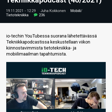
ARTIKKELIT
19.11.2021 - 12:29
Juha Kokkonen
Mobiili
/
Tietotekniikka
236
VIDEOT
TECHBBS
io-techin YouTubessa suorana lähetettävässä
TIETOA
Tekniikkapodcastissa keskustellaan viikon
kiinnostavimmista tietotekniikka- ja
HINTA.FI
mobiilimaailman tapahtumista.
KAUPPA
VAIHDA TEEMA
HAKU