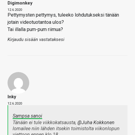
Digimonkey
12.6.2020
Pettymysten pettymys, tuleeko lohdutukseksi tänään
jotain videotuotantoa ulos?
Tai illalla pum-pum riimua?
Kirjaudu sisään vastataksesi
Inky
12.6.2020
Sampsa sanoi
Tänään ei tule viikkokatsausta,
@Juha Kokkonen
lomailee niin lähden itsekin toimistolta viikonlopun
viettoon ennen klo 18.