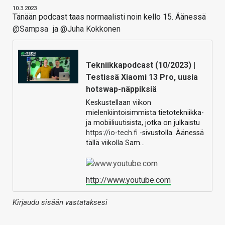
10.3.2023
Tänään podcast taas normaalisti noin kello 15. Äänessä
@Sampsa
ja
@Juha Kokkonen
Tekniikkapodcast (10/2023) |
Testissä Xiaomi 13 Pro, uusia
hotswap-näppiksiä
Keskustellaan viikon
mielenkiintoisimmista tietotekniikka-
ja mobiiliuutisista, jotka on julkaistu
https://io-tech.fi
-sivustolla. Äänessä
tällä viikolla Sam…
http://www.youtube.com
Kirjaudu sisään vastataksesi