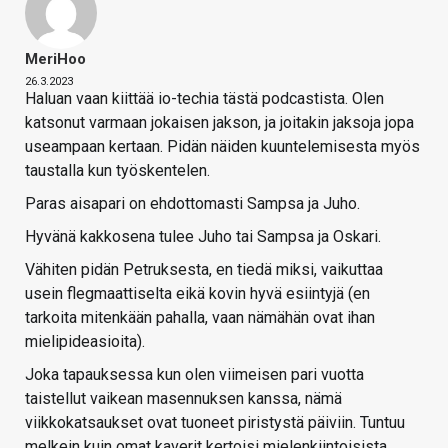
MeriHoo
26.3.2023
Haluan vaan kiittää io-techia tästä podcastista. Olen
katsonut varmaan jokaisen jakson, ja joitakin jaksoja jopa
useampaan kertaan. Pidän näiden kuuntelemisesta myös
taustalla kun työskentelen.
Paras aisapari on ehdottomasti Sampsa ja Juho.
Hyvänä kakkosena tulee Juho tai Sampsa ja Oskari.
Vähiten pidän Petruksesta, en tiedä miksi, vaikuttaa
usein flegmaattiselta eikä kovin hyvä esiintyjä (en
tarkoita mitenkään pahalla, vaan nämähän ovat ihan
mielipideasioita).
Joka tapauksessa kun olen viimeisen pari vuotta
taistellut vaikean masennuksen kanssa, nämä
viikkokatsaukset ovat tuoneet piristystä päiviin. Tuntuu
melkein kuin omat kaverit kertoisi mielenkiintoisista