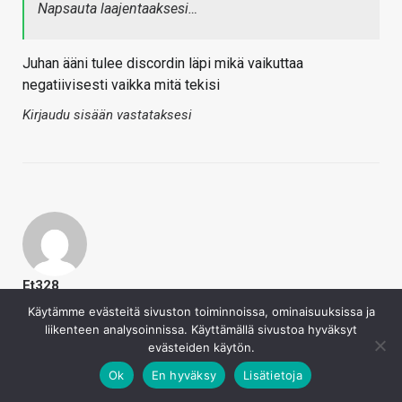
Napsauta laajentaaksesi…
Juhan ääni tulee discordin läpi mikä vaikuttaa
negatiivisesti vaikka mitä tekisi
Kirjaudu sisään vastataksesi
Et328
22.4.2023
Käytämme evästeitä sivuston toiminnoissa, ominaisuuksissa ja
liikenteen analysoinnissa. Käyttämällä sivustoa hyväksyt
Kaotik sanoi
evästeiden käytön.
Juhan ääni tulee discordin läpi mikä vaikuttaa
Ok
En hyväksy
Lisätietoja
negatiivisesti vaikka mitä tekisi
Napsauta laajentaaksesi…