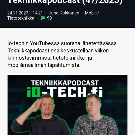
ARTIKKELIT
24.11.2023 - 14:21
Juha Kokkonen
Mobiili
/
Tietotekniikka
90
VIDEOT
TECHBBS
io-techin YouTubessa suorana lähetettävässä
TIETOA
Tekniikkapodcastissa keskustellaan viikon
kiinnostavimmista tietotekniikka- ja
HINTA.FI
mobiilimaailman tapahtumista.
KAUPPA
VAIHDA TEEMA
HAKU