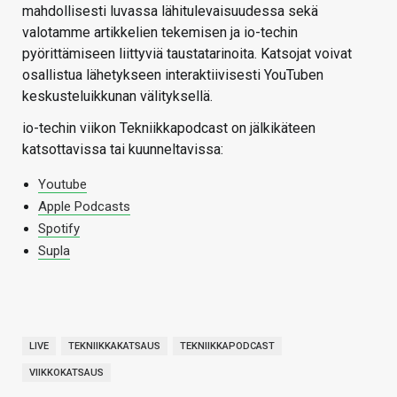
mahdollisesti luvassa lähitulevaisuudessa sekä
valotamme artikkelien tekemisen ja io-techin
pyörittämiseen liittyviä taustatarinoita. Katsojat voivat
osallistua lähetykseen interaktiivisesti YouTuben
keskusteluikkunan välityksellä.
io-techin viikon Tekniikkapodcast on jälkikäteen
katsottavissa tai kuunneltavissa:
Youtube
Apple Podcasts
Spotify
Supla
LIVE
TEKNIIKKAKATSAUS
TEKNIIKKAPODCAST
VIIKKOKATSAUS