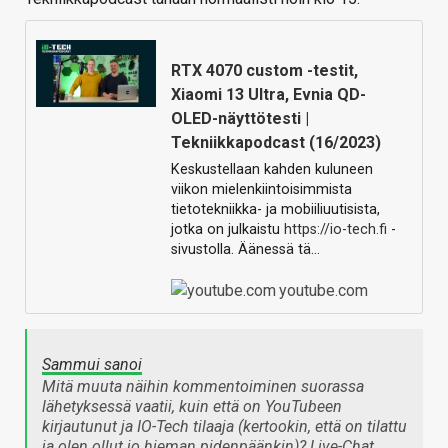
RTX 4070 custom -testit,
Xiaomi 13 Ultra, Evnia QD-
OLED-näyttötesti |
Tekniikkapodcast (16/2023)
Keskustellaan kahden kuluneen
viikon mielenkiintoisimmista
tietotekniikka- ja mobiiliuutisista,
jotka on julkaistu
https://io-tech.fi
-
sivustolla. Äänessä tä…
youtube.com
Sammui sanoi
Mitä muuta näihin kommentoiminen suorassa
lähetyksessä vaatii, kuin että on YouTubeen
kirjautunut ja IO-Tech tilaaja (kertookin, että on tilattu
ja olen ollut jo hieman pidenpäänkin)? Live-Chat