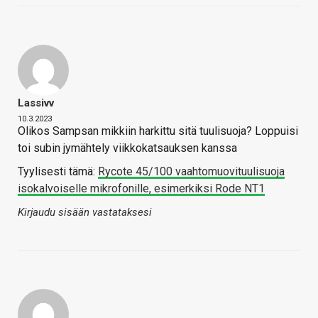
Lassivv
10.3.2023
Olikos Sampsan mikkiin harkittu sitä tuulisuoja? Loppuisi
toi subin jymähtely viikkokatsauksen kanssa
Tyylisesti tämä:
Rycote 45/100 vaahtomuovituulisuoja
isokalvoiselle mikrofonille, esimerkiksi Rode NT1
Kirjaudu sisään vastataksesi