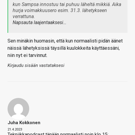
kun Sampsa innostuu tai puhuu läheltä mikkiä. Aika
hurja voimakkuusero esim. 31.3. lähetykseen
verrattuna.
Napsauta laajentaaksesi…
Sen minäkin huomasin, että kun normaalisti pidän äänet
näissä lähetyksissä täysillä kuulokkeita käyttäessäni,
niin nyt ei tarvinnut.
Kirjaudu sisään vastataksesi
Juha Kokkonen
21.4.2023
Tekniikkapodcast tänään normaalisti noin klo 15: