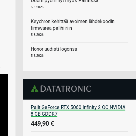
Doom pyörii nyt myös Paintissa
6.8.2026
Keychron kehittää avoimen lähdekoodin
firmwarea pelihiiriin
5.8.2026
Honor uudisti logonsa
5.8.2026
.
Palit GeForce RTX 5060 Infinity 2 OC NVIDIA
8 GB GDDR7
449,90 €