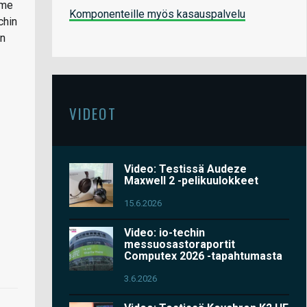
mme
Komponenteille myös kasauspalvelu
chin
an
VIDEOT
Video: Testissä Audeze
Maxwell 2 -pelikuulokkeet
15.6.2026
Video: io-techin
messuosastoraportit
Computex 2026 -tapahtumasta
3.6.2026