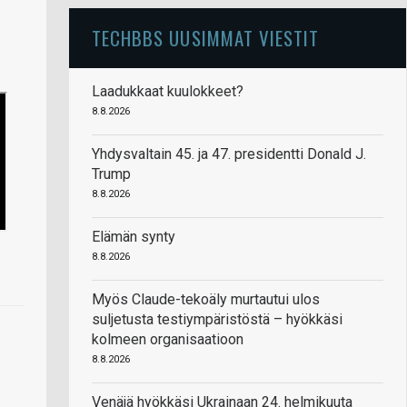
TECHBBS UUSIMMAT VIESTIT
Laadukkaat kuulokkeet?
8.8.2026
Yhdysvaltain 45. ja 47. presidentti Donald J.
Trump
8.8.2026
Elämän synty
8.8.2026
Myös Claude-tekoäly murtautui ulos
suljetusta testiympäristöstä – hyökkäsi
kolmeen organisaatioon
8.8.2026
Venäjä hyökkäsi Ukrainaan 24. helmikuuta