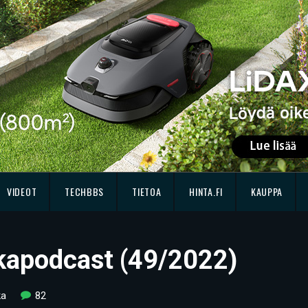
VIDEOT
TECHBBS
TIETOA
HINTA.FI
KAUPPA
kkapodcast (49/2022)
ka
82