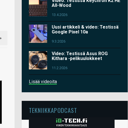
Video: Testissä Keychron K2 HE
All-Wood
13.4.2026
Uusi artikkeli & video: Testissä
Google Pixel 10a
»
9.3.2026
Video: Testissä Asus ROG
Kithara -pelikuulokkeet
11.2.2026
Lisää videoita
TEKNIIKKAPODCAST