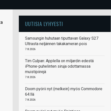
ta
UUTISIA LYHYESTI
Samsungin huhutaan tiputtavan Galaxy S27
Ultrasta neljännen takakameran pois
7.8.2026
Tim Culpan: Applella on miljardin edestä
iPhone-puhelinten siruja odottamassa
muistipiirejä
7.8.2026
Doom pyörii nyt (melkein) myös Commodore
64:llä
7.8.2026