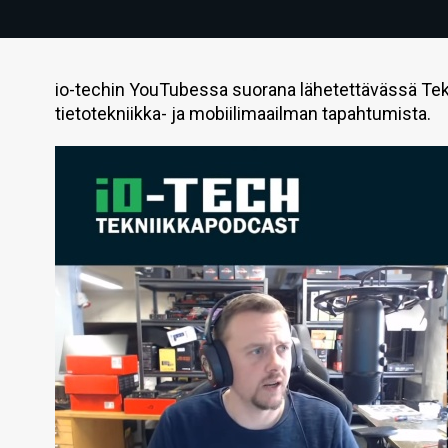
io-techin YouTubessa suorana lähetettävässä Tek
tietotekniikka- ja mobiilimaailman tapahtumista.