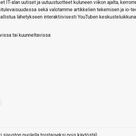
t IT-alan uutiset ja uutuustuotteet kuluneen viikon ajalta, kerro
ähitulevaisuudessa sekä valotamme artikkelien tekemisen ja io-te
 osallistua lähetykseen interaktiivisesti YouTuben keskusteluikkun
vissa tai kuunneltavissa:
sivuston puolella toistaiseksi pois käytöstä)