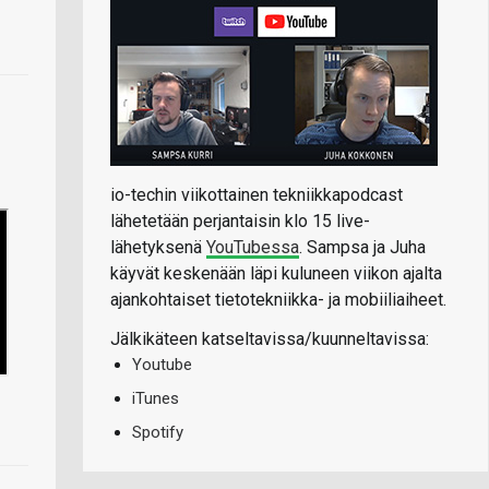
io-techin viikottainen tekniikkapodcast
lähetetään perjantaisin klo 15 live-
lähetyksenä
YouTubessa
. Sampsa ja Juha
käyvät keskenään läpi kuluneen viikon ajalta
ajankohtaiset tietotekniikka- ja mobiiliaiheet.
Jälkikäteen katseltavissa/kuunneltavissa:
Youtube
iTunes
Spotify