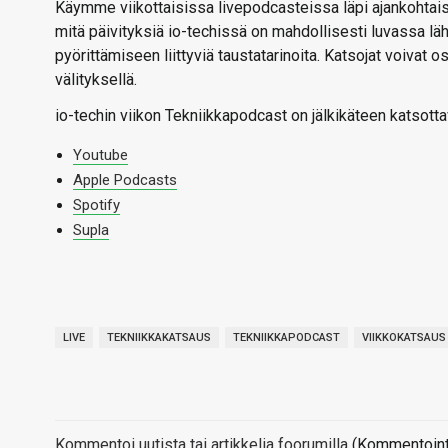
Käymme viikottaisissa livepodcasteissa läpi ajankohtaise
mitä päivityksiä io-techissä on mahdollisesti luvassa l
pyörittämiseen liittyviä taustatarinoita. Katsojat voivat
välityksellä.
io-techin viikon Tekniikkapodcast on jälkikäteen katsotta
Youtube
Apple Podcasts
Spotify
Supla
LIVE
TEKNIIKKAKATSAUS
TEKNIIKKAPODCAST
VIIKKOKATSAUS
Kommentoi uutista tai artikkelia foorumilla
(Kommentointi 