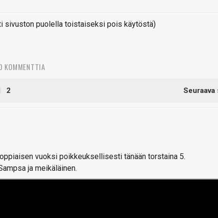
sivuston puolella toistaiseksi pois käytöstä)
0 KOMMENTTIA
2
Seuraava 
piaisen vuoksi poikkeuksellisesti tänään torstaina 5.
Sampsa ja meikäläinen.