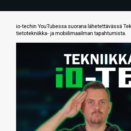
io-techin YouTubessa suorana lähetettävässä Tek
tietotekniikka- ja mobiilimaailman tapahtumista.