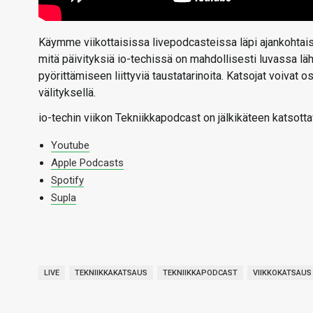
Käymme viikottaisissa livepodcasteissa läpi ajankohtaise
mitä päivityksiä io-techissä on mahdollisesti luvassa l
pyörittämiseen liittyviä taustatarinoita. Katsojat voivat
välityksellä.
io-techin viikon Tekniikkapodcast on jälkikäteen katsotta
Youtube
Apple Podcasts
Spotify
Supla
LIVE
TEKNIIKKAKATSAUS
TEKNIIKKAPODCAST
VIIKKOKATSAUS