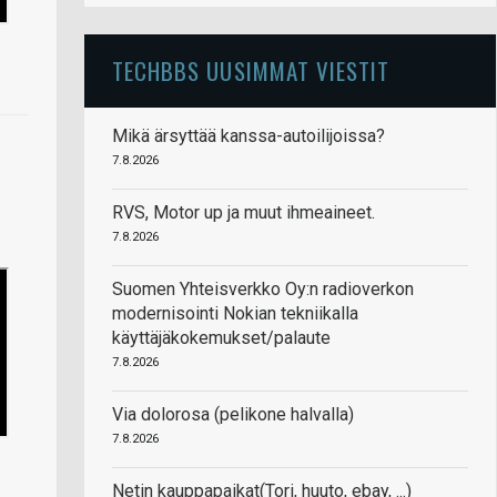
TECHBBS UUSIMMAT VIESTIT
Mikä ärsyttää kanssa-autoilijoissa?
7.8.2026
RVS, Motor up ja muut ihmeaineet.
7.8.2026
Suomen Yhteisverkko Oy:n radioverkon
modernisointi Nokian tekniikalla
käyttäjäkokemukset/palaute
7.8.2026
Via dolorosa (pelikone halvalla)
7.8.2026
Netin kauppapaikat(Tori, huuto, ebay, ...)