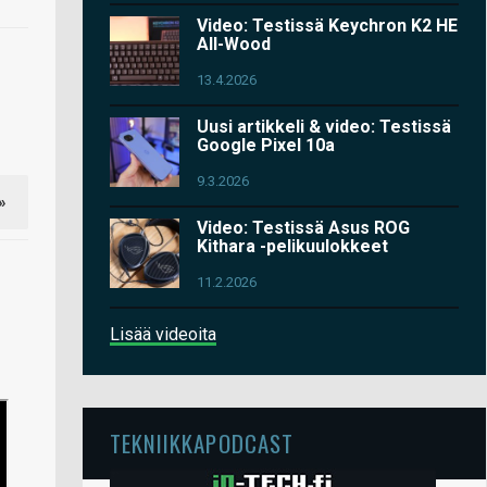
Video: Testissä Keychron K2 HE
All-Wood
13.4.2026
Uusi artikkeli & video: Testissä
Google Pixel 10a
9.3.2026
»
Video: Testissä Asus ROG
Kithara -pelikuulokkeet
11.2.2026
Lisää videoita
TEKNIIKKAPODCAST