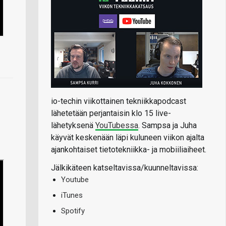
io-techin viikottainen tekniikkapodcast
lähetetään perjantaisin klo 15 live-
lähetyksenä
YouTubessa
. Sampsa ja Juha
käyvät keskenään läpi kuluneen viikon ajalta
ajankohtaiset tietotekniikka- ja mobiiliaiheet.
Jälkikäteen katseltavissa/kuunneltavissa:
Youtube
iTunes
Spotify