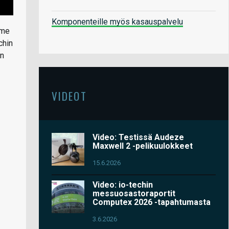
Komponenteille myös kasauspalvelu
mme
chin
an
VIDEOT
Video: Testissä Audeze
Maxwell 2 -pelikuulokkeet
15.6.2026
Video: io-techin
messuosastoraportit
Computex 2026 -tapahtumasta
3.6.2026