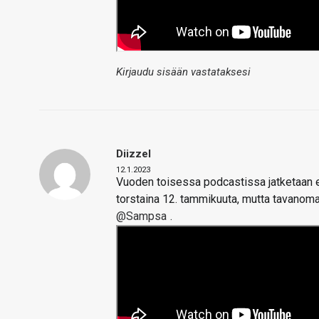
Kirjaudu sisään vastataksesi
Diizzel
12.1.2023
Vuoden toisessa podcastissa jatketaan en
torstaina 12. tammikuuta, mutta tavanoma
@Sampsa
.