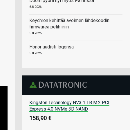
Doom pyörii nyt myös Paintissa
6.8.2026
Keychron kehittää avoimen lähdekoodin
firmwarea pelihiiriin
5.8.2026
Honor uudisti logonsa
5.8.2026
Kingston Technology NV3 1 TB M.2 PCI
Express 4.0 NVMe 3D NAND
158,90 €