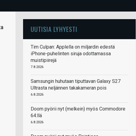
ta
UUTISIA LYHYESTI
Tim Culpan: Applella on miljardin edestä
iPhone-puhelinten siruja odottamassa
muistipiirejä
7.8.2026
Samsungin huhutaan tiputtavan Galaxy S27
Ultrasta neljännen takakameran pois
6.8.2026
Doom pyörii nyt (melkein) myös Commodore
64:llä
6.8.2026