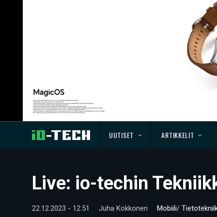
UUTISET
ARTIKKELIT
Live: io-techin Teknii
22.12.2023 - 12:51
Juha Kokkonen
Mobiili
/
Tietoteknii