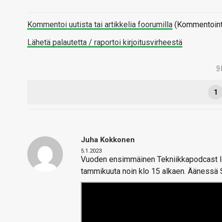
Kommentoi uutista tai artikkelia foorumilla
(Kommentointi 
Lähetä palautetta / raportoi kirjoitusvirheestä
9
1
Juha Kokkonen
5.1.2023
Vuoden ensimmäinen Tekniikkapodcast lop
tammikuuta noin klo 15 alkaen. Äänessä 