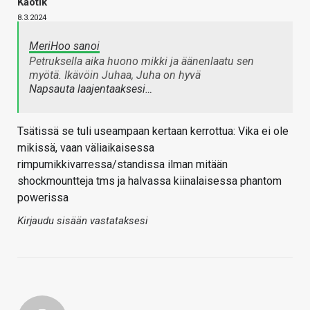
Kaotik
8.3.2024
MeriHoo sanoi
Petruksella aika huono mikki ja äänenlaatu sen
myötä. Ikävöin Juhaa, Juha on hyvä
Napsauta laajentaaksesi…
Tsätissä se tuli useampaan kertaan kerrottua: Vika ei ole
mikissä, vaan väliaikaisessa
rimpumikkivarressa/standissa ilman mitään
shockmountteja tms ja halvassa kiinalaisessa phantom
powerissa
Kirjaudu sisään vastataksesi