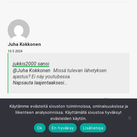
Juha Kokkonen
10.5.2024
jukkis2000 sanoi
@Juha Kokkonen
Missä tulevan lähetyksen
ajastus? Ei näy youtubessa.
Napsauta laajentaaksesi…
Ei ehditty pyhäpäivän jäljiltä tehdä ennakkoon
Käytämme evästeitä sivuston toiminnoissa, ominaisuuksissa ja
Kirjaudu sisään vastataksesi
liikenteen analysoinnissa. Käyttämällä sivustoa hyväksyt
evästeiden käytön.
Ok
En hyväksy
Lisätietoja