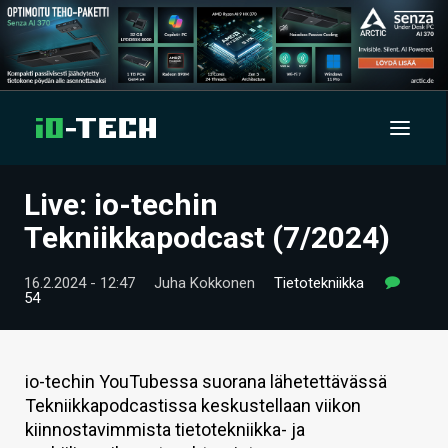
Live: io-techin
UUTISET
Tekniikkapodcast (7/2024)
ARTIKKELIT
16.2.2024 - 12:47
Juha Kokkonen
Tietotekniikka
54
VIDEOT
TECHBBS
io-techin YouTubessa suorana lähetettävässä
TIETOA
Tekniikkapodcastissa keskustellaan viikon
kiinnostavimmista tietotekniikka- ja
HINTA.FI