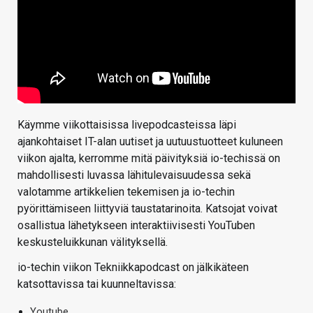
Käymme viikottaisissa livepodcasteissa läpi
ajankohtaiset IT-alan uutiset ja uutuustuotteet kuluneen
viikon ajalta, kerromme mitä päivityksiä io-techissä on
mahdollisesti luvassa lähitulevaisuudessa sekä
valotamme artikkelien tekemisen ja io-techin
pyörittämiseen liittyviä taustatarinoita. Katsojat voivat
osallistua lähetykseen interaktiivisesti YouTuben
keskusteluikkunan välityksellä.
io-techin viikon Tekniikkapodcast on jälkikäteen
katsottavissa tai kuunneltavissa:
Youtube