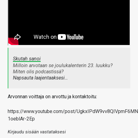
Skutah sanoi
Milloin arvotaan se joulukalenterin 23. luukku?
Miten olis podcastissä?
Napsauta laajentaaksesi…
Arvonnan voittaja on arvottu ja kontaktoitu:
https://www.youtube.com/post/UgkxIPdW9vv8QIVpmF6MN
1oeblAr-2Ep
Kirjaudu sisään vastataksesi