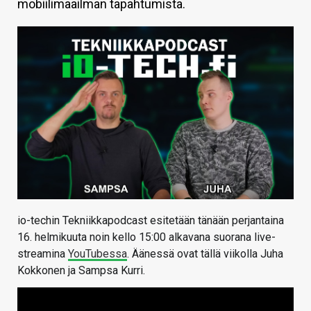
mobiilimaailman tapahtumista.
KAUPPA
VAIHDA TEEMA
HAKU
io-techin Tekniikkapodcast esitetään tänään perjantaina
16. helmikuuta noin kello 15:00 alkavana suorana live-
streamina
YouTubessa
. Äänessä ovat tällä viikolla Juha
Kokkonen ja Sampsa Kurri.