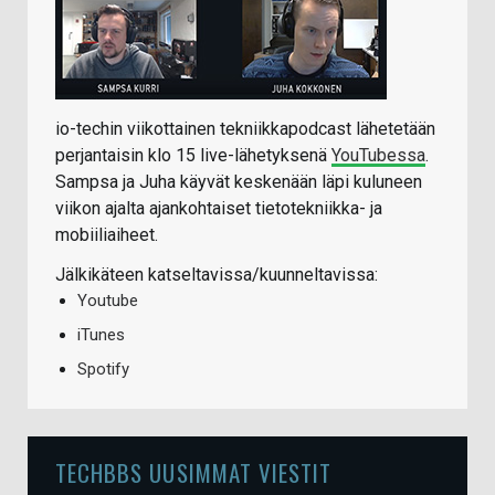
io-techin viikottainen tekniikkapodcast lähetetään
perjantaisin klo 15 live-lähetyksenä
YouTubessa
.
Sampsa ja Juha käyvät keskenään läpi kuluneen
viikon ajalta ajankohtaiset tietotekniikka- ja
mobiiliaiheet.
Jälkikäteen katseltavissa/kuunneltavissa:
Youtube
iTunes
Spotify
TECHBBS UUSIMMAT VIESTIT