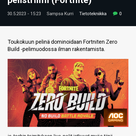
ARTIKKELIT
30.5.2023 - 15:23
Sampsa Kurri
Tietotekniikka
0
VIDEOT
TECHBBS
Toukokuun pelinä dominoidaan Fortniten Zero
TIETOA
Build -pelimuodossa ilman rakentamista.
HINTA.FI
KAUPPA
VAIHDA TEEMA
HAKU