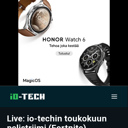
Live: io-techin toukokuun
UUTISET
pelistriimi (Fortnite)