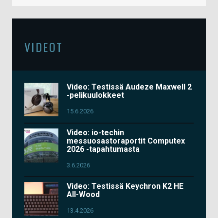
VIDEOT
Video: Testissä Audeze Maxwell 2
-pelikuulokkeet
15.6.2026
Video: io-techin
messuosastoraportit Computex
2026 -tapahtumasta
3.6.2026
Video: Testissä Keychron K2 HE
All-Wood
13.4.2026