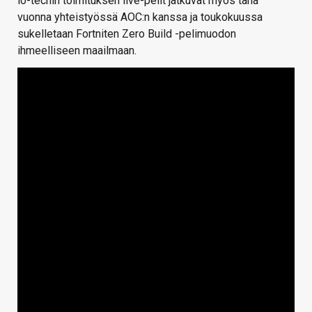
io-techin toimituksen live-pelit jatkuvat myös tänä
vuonna yhteistyössä AOC:n kanssa ja toukokuussa
sukelletaan Fortniten Zero Build -pelimuodon
ihmeelliseen maailmaan.