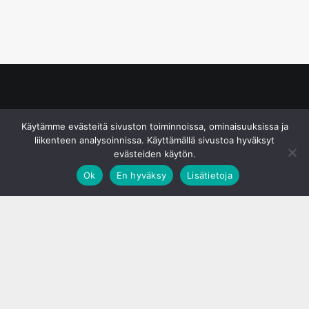
© S&J Media Oy
Käytämme evästeitä sivuston toiminnoissa, ominaisuuksissa ja
liikenteen analysoinnissa. Käyttämällä sivustoa hyväksyt
evästeiden käytön.
Ok
En hyväksy
Lisätietoja
;