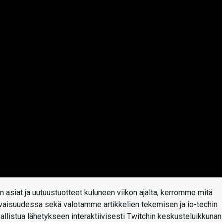
 asiat ja uutuustuotteet kuluneen viikon ajalta, kerromme mitä
levaisuudessa sekä valotamme artikkelien tekemisen ja io-techin
osallistua lähetykseen interaktiivisesti Twitchin keskusteluikkunan