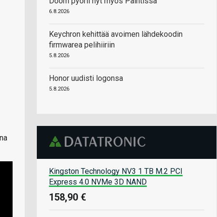
Doom pyörii nyt myös Paintissa
6.8.2026
Keychron kehittää avoimen lähdekoodin
firmwarea pelihiiriin
5.8.2026
Honor uudisti logonsa
5.8.2026
ina
Kingston Technology NV3 1 TB M.2 PCI
Express 4.0 NVMe 3D NAND
158,90 €