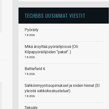
TECHBBS UUSIMMAT VIESTIT
Pyöräily
7.8.2026
Mikä ärsyttää pyöräilijöissä (Oli:
Kilpapyöräilijöiden "pakat"..)
7.8.2026
Battlefield 6
7.8.2026
Sähkönmyyntisopimukset ja niiden hinnat (EI
yleistä sähkökeskustelua!)
7.8.2026
Tekoäly