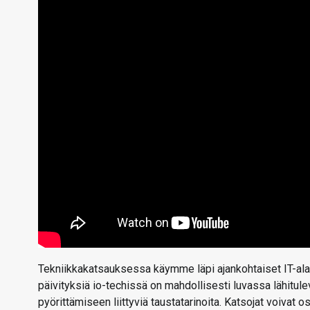
Tekniikkakatsauksessa käymme läpi ajankohtaiset IT-alan
päivityksiä io-techissä on mahdollisesti luvassa lähitu
pyörittämiseen liittyviä taustatarinoita. Katsojat voivat 