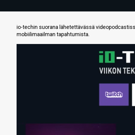
io-techin suorana lähetettävässä videopodcastissa
mobiilimaailman tapahtumista.