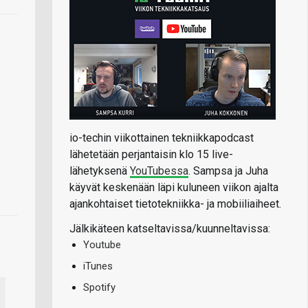
io-techin viikottainen tekniikkapodcast
lähetetään perjantaisin klo 15 live-
lähetyksenä
YouTubessa
. Sampsa ja Juha
käyvät keskenään läpi kuluneen viikon ajalta
ajankohtaiset tietotekniikka- ja mobiiliaiheet.
Jälkikäteen katseltavissa/kuunneltavissa:
Youtube
iTunes
Spotify