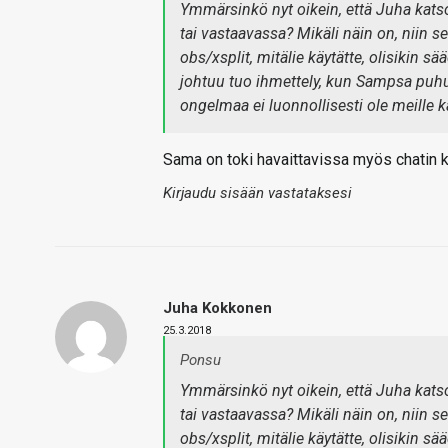
Ymmärsinkö nyt oikein, että Juha kats
tai vastaavassa? Mikäli näin on, niin se
obs/xsplit, mitälie käytätte, olisikin sä
johtuu tuo ihmettely, kun Sampsa puhuu
ongelmaa ei luonnollisesti ole meille k
Sama on toki havaittavissa myös chatin kä
Kirjaudu sisään vastataksesi
Juha Kokkonen
25.3.2018
Ponsu
Ymmärsinkö nyt oikein, että Juha kats
tai vastaavassa? Mikäli näin on, niin se
obs/xsplit, mitälie käytätte, olisikin sä