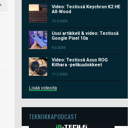
»
Video: Testissä Keychron K2 HE
All-Wood
13.4.2026
Uusi artikkeli & video: Testissä
Google Pixel 10a
9.3.2026
Video: Testissä Asus ROG
Kithara -pelikuulokkeet
11.2.2026
Lisää videoita
TEKNIIKKAPODCAST