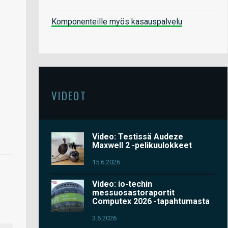
Komponenteille myös kasauspalvelu
VIDEOT
Video: Testissä Audeze
Maxwell 2 -pelikuulokkeet
15.6.2026
Video: io-techin
messuosastoraportit
Computex 2026 -tapahtumasta
3.6.2026