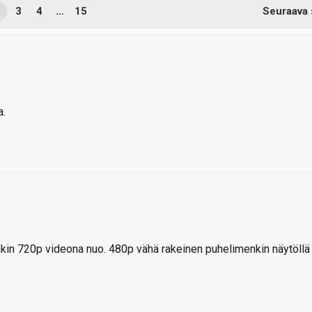
2
3
4
…
15
Seuraava 
a.
in 720p videona nuo. 480p vähä rakeinen puhelimenkin näytöllä