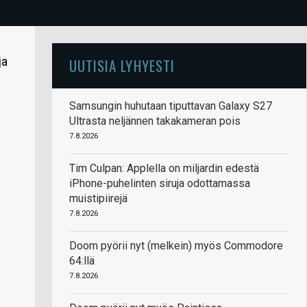
ja
UUTISIA LYHYESTI
Samsungin huhutaan tiputtavan Galaxy S27
Ultrasta neljännen takakameran pois
7.8.2026
Tim Culpan: Applella on miljardin edestä
iPhone-puhelinten siruja odottamassa
muistipiirejä
7.8.2026
Doom pyörii nyt (melkein) myös Commodore
64:llä
7.8.2026