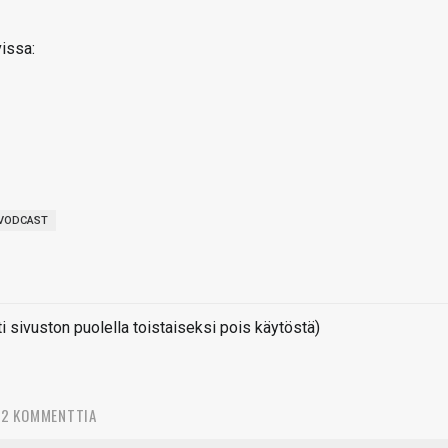
vissa:
VODCAST
sivuston puolella toistaiseksi pois käytöstä)
42 KOMMENTTIA