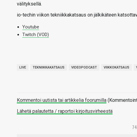
välityksellä.
io-techin viikon tekniikkakatsaus on jälkikäteen katsotta
Youtube
Twitch (VOD)
LIVE
TEKNIIKKAKATSAUS
VIDEOPODCAST
VIIKKOKATSAUS
Kommentoi uutista tai artikkelia foorumilla
(Kommentointi 
Lähetä palautetta / raportoi kirjoitusvirheestä
7