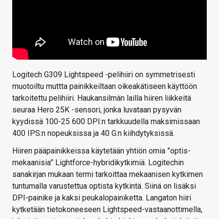
Logitech G309 Lightspeed -pelihiiri on symmetrisesti
muotoiltu muttta painikkeiltaan oikeakätiseen käyttöön
tarkoitettu pelihiiri. Haukansilmän lailla hiiren liikkeitä
seuraa Hero 25K -sensori, jonka luvataan pysyvän
kyydissä 100-25 600 DPI:n tarkkuudella maksimissaan
400 IPS:n nopeuksissa ja 40 G:n kiihdytyksissä.
Hiiren pääpainikkeissa käytetään yhtiön omia ”optis-
mekaanisia” Lightforce-hybridikytkimiä. Logitechin
sanakirjan mukaan termi tarkoittaa mekaanisen kytkimen
tuntumalla varustettua optista kytkintä. Siinä on lisäksi
DPI-painike ja kaksi peukalopainiketta. Langaton hiiri
kytketään tietokoneeseen Lightspeed-vastaanottimella,