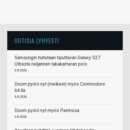
UUTISIA LYHYESTI
Samsungin huhutaan tiputtavan Galaxy S27
Ultrasta neljännen takakameran pois
6.8.2026
Doom pyörii nyt (melkein) myös Commodore
64:llä
6.8.2026
Doom pyörii nyt myös Paintissa
6.8.2026