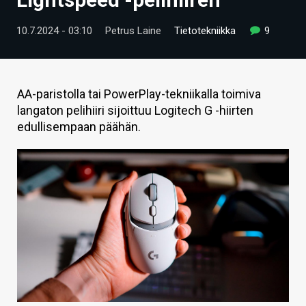
ARTIKKELIT
10.7.2024 - 03:10
Petrus Laine
Tietotekniikka
9
VIDEOT
TECHBBS
AA-paristolla tai PowerPlay-tekniikalla toimiva
TIETOA
langaton pelihiiri sijoittuu Logitech G -hiirten
edullisempaan päähän.
HINTA.FI
KAUPPA
VAIHDA TEEMA
HAKU