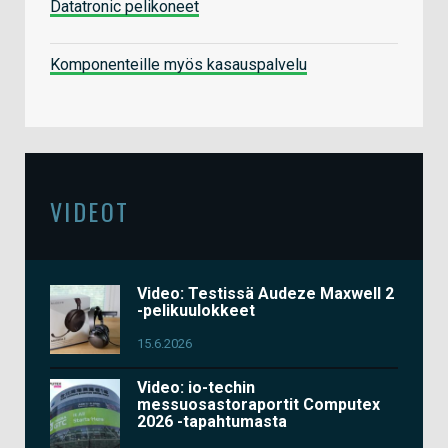
Datatronic pelikoneet
Komponenteille myös kasauspalvelu
VIDEOT
Video: Testissä Audeze Maxwell 2
-pelikuulokkeet
15.6.2026
Video: io-techin
messuosastoraportit Computex
2026 -tapahtumasta