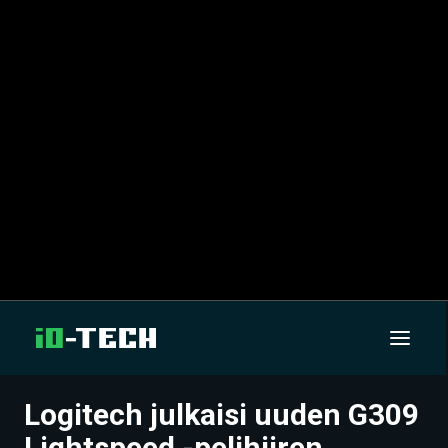
Logitech julkaisi uuden G309
UUTISET
Lightspeed -pelihiiren