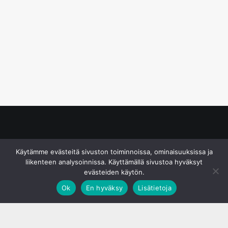
© S&J Media Oy
Käytämme evästeitä sivuston toiminnoissa, ominaisuuksissa ja
liikenteen analysoinnissa. Käyttämällä sivustoa hyväksyt
evästeiden käytön.
Ok
En hyväksy
Lisätietoja
;