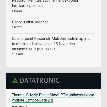
Keychron kehittää avoimen lähdekoodin
firmwarea pelihiiriin
5.8.2026
Honor uudisti logonsa
5.8.2026
Counterpoint Research: Mobiilijärjestelmäpiirien
toimitukset laskivat jopa 15 % vuoden
ensimmäisellä puoliskolla
31.7.2026
Thermal Grizzly PhaseSheet PTM jäähdytyslevyn
yhdiste Lämpöalusta 2 g