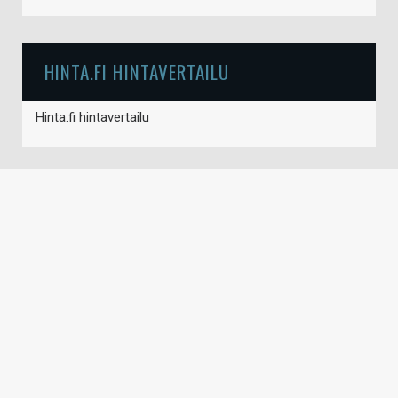
HINTA.FI HINTAVERTAILU
Hinta.fi hintavertailu