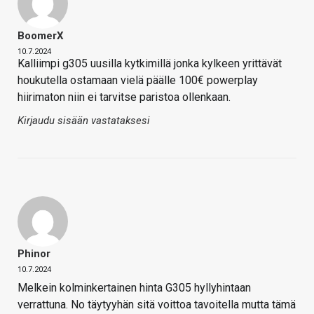
BoomerX
10.7.2024
Kalliimpi g305 uusilla kytkimillä jonka kylkeen yrittävät
houkutella ostamaan vielä päälle 100€ powerplay
hiirimaton niin ei tarvitse paristoa ollenkaan.
Kirjaudu sisään vastataksesi
Phinor
10.7.2024
Melkein kolminkertainen hinta G305 hyllyhintaan
verrattuna. No täytyyhän sitä voittoa tavoitella mutta tämä