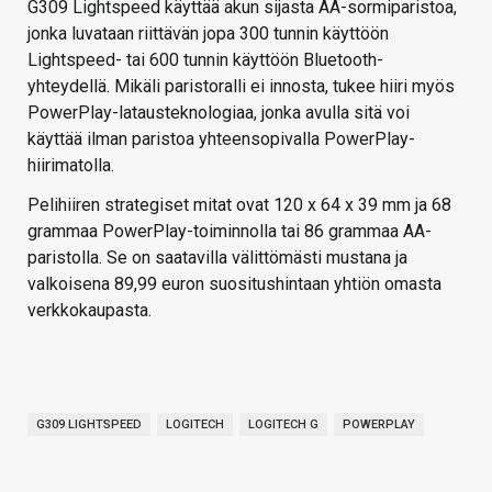
G309 Lightspeed käyttää akun sijasta AA-sormiparistoa,
jonka luvataan riittävän jopa 300 tunnin käyttöön
Lightspeed- tai 600 tunnin käyttöön Bluetooth-
yhteydellä. Mikäli paristoralli ei innosta, tukee hiiri myös
PowerPlay-latausteknologiaa, jonka avulla sitä voi
käyttää ilman paristoa yhteensopivalla PowerPlay-
hiirimatolla.
Pelihiiren strategiset mitat ovat 120 x 64 x 39 mm ja 68
grammaa PowerPlay-toiminnolla tai 86 grammaa AA-
paristolla. Se on saatavilla välittömästi mustana ja
valkoisena 89,99 euron suositushintaan yhtiön omasta
verkkokaupasta.
G309 LIGHTSPEED
LOGITECH
LOGITECH G
POWERPLAY