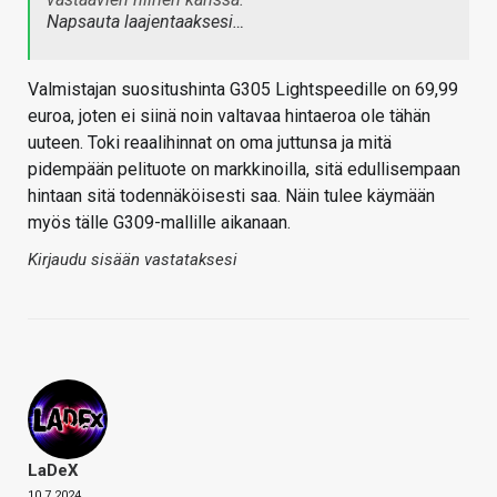
Napsauta laajentaaksesi…
Valmistajan suositushinta G305 Lightspeedille on 69,99
euroa, joten ei siinä noin valtavaa hintaeroa ole tähän
uuteen. Toki reaalihinnat on oma juttunsa ja mitä
pidempään pelituote on markkinoilla, sitä edullisempaan
hintaan sitä todennäköisesti saa. Näin tulee käymään
myös tälle G309-mallille aikanaan.
Kirjaudu sisään vastataksesi
LaDeX
10.7.2024