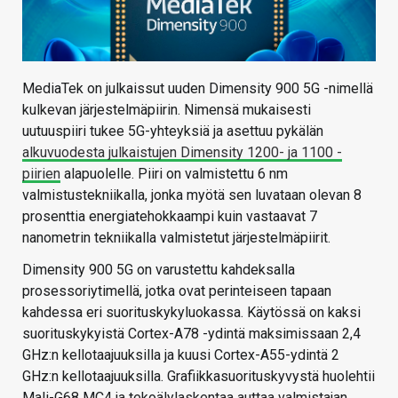
MediaTek on julkaissut uuden Dimensity 900 5G -nimellä
kulkevan järjestelmäpiirin. Nimensä mukaisesti
uutuuspiiri tukee 5G-yhteyksiä ja asettuu pykälän
alkuvuodesta julkaistujen Dimensity 1200- ja 1100 -
piirien
alapuolelle. Piiri on valmistettu 6 nm
valmistustekniikalla, jonka myötä sen luvataan olevan 8
prosenttia energiatehokkaampi kuin vastaavat 7
nanometrin tekniikalla valmistetut järjestelmäpiirit.
Dimensity 900 5G on varustettu kahdeksalla
prosessoriytimellä, jotka ovat perinteiseen tapaan
kahdessa eri suorituskykyluokassa. Käytössä on kaksi
suorituskykyistä Cortex-A78 -ydintä maksimissaan 2,4
GHz:n kellotaajuuksilla ja kuusi Cortex-A55-ydintä 2
GHz:n kellotaajuuksilla. Grafiikkasuorituskyvystä huolehtii
Mali-G68 MC4 ja tekoälylaskentaa auttaa valmistajan