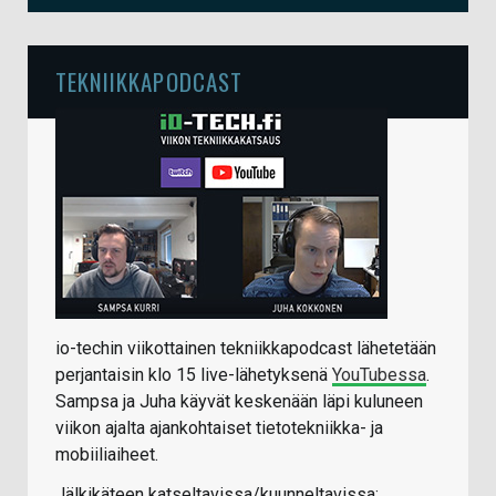
TEKNIIKKAPODCAST
io-techin viikottainen tekniikkapodcast lähetetään
perjantaisin klo 15 live-lähetyksenä
YouTubessa
.
Sampsa ja Juha käyvät keskenään läpi kuluneen
viikon ajalta ajankohtaiset tietotekniikka- ja
mobiiliaiheet.
Jälkikäteen katseltavissa/kuunneltavissa: