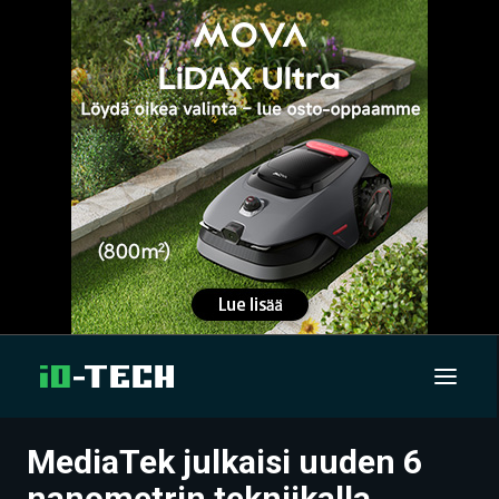
MediaTek julkaisi uuden 6
UUTISET
nanometrin tekniikalla