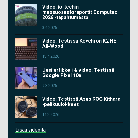
Video: io-techin
messuosastoraportit Computex
2026 -tapahtumasta
3.6.2026
Video: Testissä Keychron K2 HE
All-Wood
13.4.2026
Uusi artikkeli & video: Testissä
Google Pixel 10a
9.3.2026
Video: Testissä Asus ROG Kithara
-pelikuulokkeet
11.2.2026
Lisää videoita