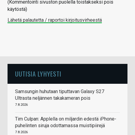
(Kommentointi sivuston puolella toistakseksi pois
käytöstä)
Lähetä palautetta / raportoi kirjoitusvirheestä
UUTISIA LYHYESTI
Samsungin huhutaan tiputtavan Galaxy S27
Ultrasta neljännen takakameran pois
7.8.2026
Tim Culpan: Applella on miljardin edestä iPhone-
puhelinten siruja odottamassa muistipiirejä
7.8.2026