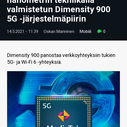
ARTIKKELIT
valmistetun Dimensity 900
5G -järjestelmäpiirin
VIDEOT
TECHBBS
14.5.2021 - 11:39
Oskari Manninen
Mobiili
0
TIETOA
HINTA.FI
Dimensity 900 panostaa verkkoyhteyksiin tukien
5G- ja Wi-Fi 6 -yhteyksiä.
KAUPPA
VAIHDA TEEMA
HAKU