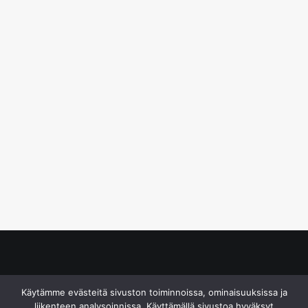
© S&J Media Oy
Käytämme evästeitä sivuston toiminnoissa, ominaisuuksissa ja
liikenteen analysoinnissa. Käyttämällä sivustoa hyväksyt