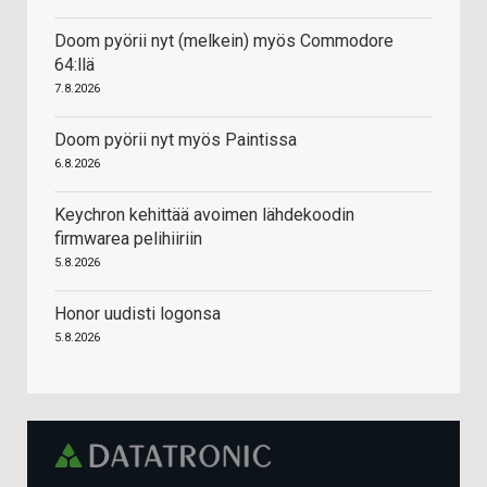
Doom pyörii nyt (melkein) myös Commodore
64:llä
7.8.2026
Doom pyörii nyt myös Paintissa
6.8.2026
Keychron kehittää avoimen lähdekoodin
firmwarea pelihiiriin
5.8.2026
Honor uudisti logonsa
5.8.2026