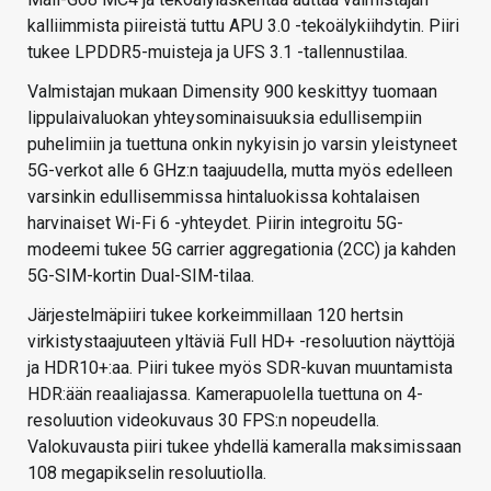
kalliimmista piireistä tuttu APU 3.0 -tekoälykiihdytin. Piiri
tukee LPDDR5-muisteja ja UFS 3.1 -tallennustilaa.
Valmistajan mukaan Dimensity 900 keskittyy tuomaan
lippulaivaluokan yhteysominaisuuksia edullisempiin
puhelimiin ja tuettuna onkin nykyisin jo varsin yleistyneet
5G-verkot alle 6 GHz:n taajuudella, mutta myös edelleen
varsinkin edullisemmissa hintaluokissa kohtalaisen
harvinaiset Wi-Fi 6 -yhteydet. Piirin integroitu 5G-
modeemi tukee 5G carrier aggregationia (2CC) ja kahden
5G-SIM-kortin Dual-SIM-tilaa.
Järjestelmäpiiri tukee korkeimmillaan 120 hertsin
virkistystaajuuteen yltäviä Full HD+ -resoluution näyttöjä
ja HDR10+:aa. Piiri tukee myös SDR-kuvan muuntamista
HDR:ään reaaliajassa. Kamerapuolella tuettuna on 4-
resoluution videokuvaus 30 FPS:n nopeudella.
Valokuvausta piiri tukee yhdellä kameralla maksimissaan
108 megapikselin resoluutiolla.