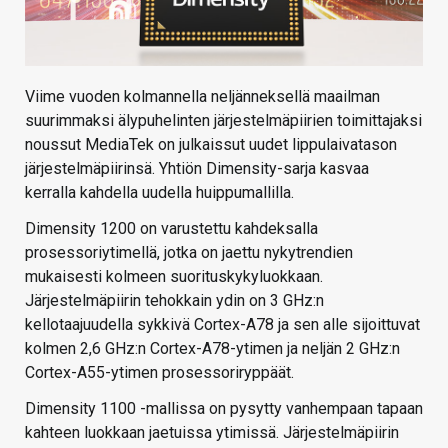
Viime vuoden kolmannella neljänneksellä maailman
suurimmaksi älypuhelinten järjestelmäpiirien toimittajaksi
noussut MediaTek on julkaissut uudet lippulaivatason
järjestelmäpiirinsä. Yhtiön Dimensity-sarja kasvaa
kerralla kahdella uudella huippumallilla.
Dimensity 1200 on varustettu kahdeksalla
prosessoriytimellä, jotka on jaettu nykytrendien
mukaisesti kolmeen suorituskykyluokkaan.
Järjestelmäpiirin tehokkain ydin on 3 GHz:n
kellotaajuudella sykkivä Cortex-A78 ja sen alle sijoittuvat
kolmen 2,6 GHz:n Cortex-A78-ytimen ja neljän 2 GHz:n
Cortex-A55-ytimen prosessoriryppäät.
Dimensity 1100 -mallissa on pysytty vanhempaan tapaan
kahteen luokkaan jaetuissa ytimissä. Järjestelmäpiirin