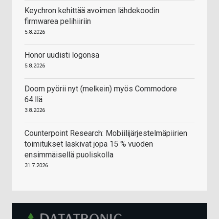
Keychron kehittää avoimen lähdekoodin
firmwarea pelihiiriin
5.8.2026
Honor uudisti logonsa
5.8.2026
Doom pyörii nyt (melkein) myös Commodore
64:llä
3.8.2026
Counterpoint Research: Mobiilijärjestelmäpiirien
toimitukset laskivat jopa 15 % vuoden
ensimmäisellä puoliskolla
31.7.2026