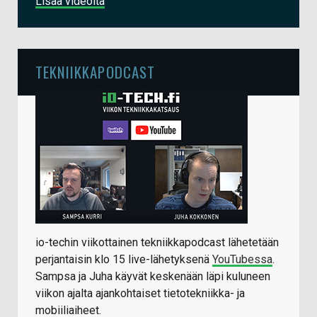
Lisää videoita
TEKNIIKKAPODCAST
io-techin viikottainen tekniikkapodcast lähetetään
perjantaisin klo 15 live-lähetyksenä
YouTubessa
.
Sampsa ja Juha käyvät keskenään läpi kuluneen
viikon ajalta ajankohtaiset tietotekniikka- ja
mobiiliaiheet.