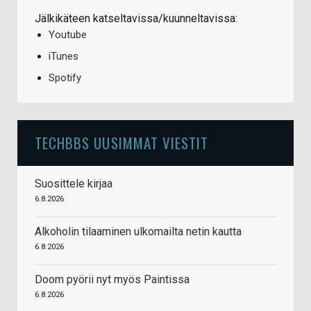
Jälkikäteen katseltavissa/kuunneltavissa:
Youtube
iTunes
Spotify
TECHBBS UUSIMMAT VIESTIT
Suosittele kirjaa
6.8.2026
Alkoholin tilaaminen ulkomailta netin kautta
6.8.2026
Doom pyörii nyt myös Paintissa
6.8.2026