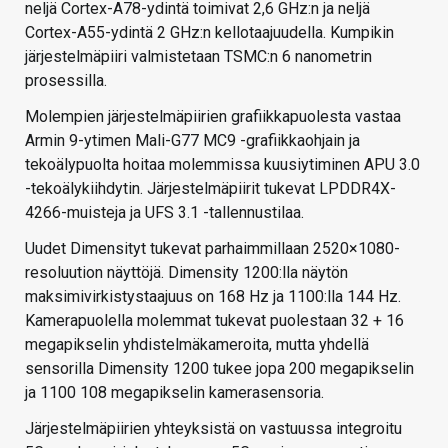
neljä Cortex-A78-ydintä toimivat 2,6 GHz:n ja neljä
Cortex-A55-ydintä 2 GHz:n kellotaajuudella. Kumpikin
järjestelmäpiiri valmistetaan TSMC:n 6 nanometrin
prosessilla.
Molempien järjestelmäpiirien grafiikkapuolesta vastaa
Armin 9-ytimen Mali-G77 MC9 -grafiikkaohjain ja
tekoälypuolta hoitaa molemmissa kuusiytiminen APU 3.0
-tekoälykiihdytin. Järjestelmäpiirit tukevat LPDDR4X-
4266-muisteja ja UFS 3.1 -tallennustilaa.
Uudet Dimensityt tukevat parhaimmillaan 2520×1080-
resoluution näyttöjä. Dimensity 1200:lla näytön
maksimivirkistystaajuus on 168 Hz ja 1100:lla 144 Hz.
Kamerapuolella molemmat tukevat puolestaan 32 + 16
megapikselin yhdistelmäkameroita, mutta yhdellä
sensorilla Dimensity 1200 tukee jopa 200 megapikselin
ja 1100 108 megapikselin kamerasensoria.
Järjestelmäpiirien yhteyksistä on vastuussa integroitu