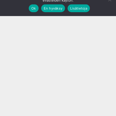
evästeiden käytön.
Ok
En hyväksy
Lisätietoja
;