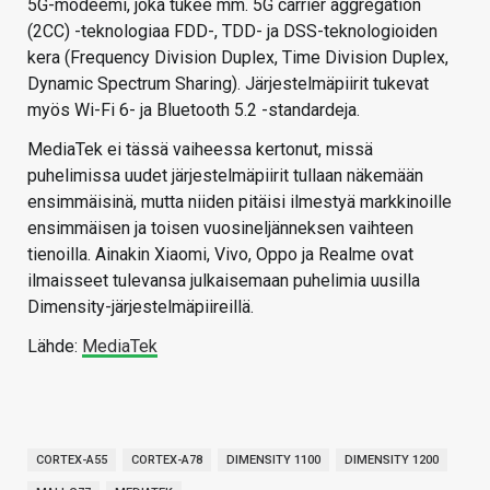
5G-modeemi, joka tukee mm. 5G carrier aggregation
(2CC) -teknologiaa FDD-, TDD- ja DSS-teknologioiden
kera (Frequency Division Duplex, Time Division Duplex,
Dynamic Spectrum Sharing). Järjestelmäpiirit tukevat
myös Wi-Fi 6- ja Bluetooth 5.2 -standardeja.
MediaTek ei tässä vaiheessa kertonut, missä
puhelimissa uudet järjestelmäpiirit tullaan näkemään
ensimmäisinä, mutta niiden pitäisi ilmestyä markkinoille
ensimmäisen ja toisen vuosineljänneksen vaihteen
tienoilla. Ainakin Xiaomi, Vivo, Oppo ja Realme ovat
ilmaisseet tulevansa julkaisemaan puhelimia uusilla
Dimensity-järjestelmäpiireillä.
Lähde:
MediaTek
CORTEX-A55
CORTEX-A78
DIMENSITY 1100
DIMENSITY 1200