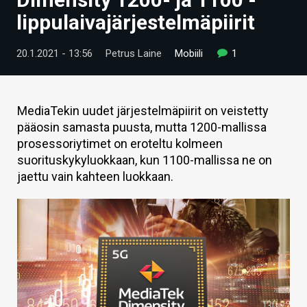
ARTIKKELIT
lippulaivajärjestelmäpiirit
VIDEOT
20.1.2021 - 13:56
Petrus Laine
Mobiili
1
TECHBBS
TIETOA
MediaTekin uudet järjestelmäpiirit on veistetty
pääosin samasta puusta, mutta 1200-mallissa
HINTA.FI
prosessoriytimet on eroteltu kolmeen
suorituskykyluokkaan, kun 1100-mallissa ne on
KAUPPA
jaettu vain kahteen luokkaan.
VAIHDA TEEMA
HAKU