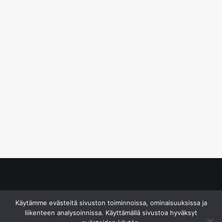
© S&J Media Oy
Käytämme evästeitä sivuston toiminnoissa, ominaisuuksissa ja
liikenteen analysoinnissa. Käyttämällä sivustoa hyväksyt