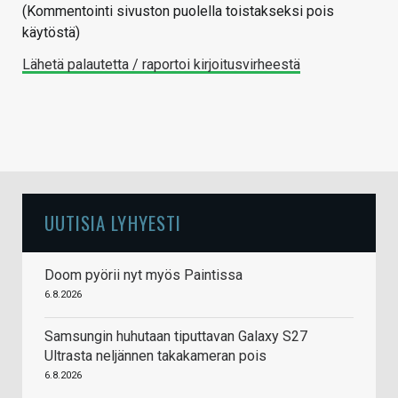
(Kommentointi sivuston puolella toistakseksi pois
käytöstä)
Lähetä palautetta / raportoi kirjoitusvirheestä
UUTISIA LYHYESTI
Doom pyörii nyt myös Paintissa
6.8.2026
Samsungin huhutaan tiputtavan Galaxy S27
Ultrasta neljännen takakameran pois
6.8.2026