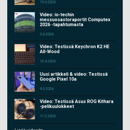
15.6.2026
Video: io-techin
messuosastoraportit Computex
2026 -tapahtumasta
3.6.2026
Video: Testissä Keychron K2 HE
All-Wood
13.4.2026
Uusi artikkeli & video: Testissä
Google Pixel 10a
9.3.2026
Video: Testissä Asus ROG Kithara
-pelikuulokkeet
11.2.2026