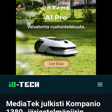
MediaTek julkisti Kompanio
UUTISET
1380 -järjestelmäpiirin