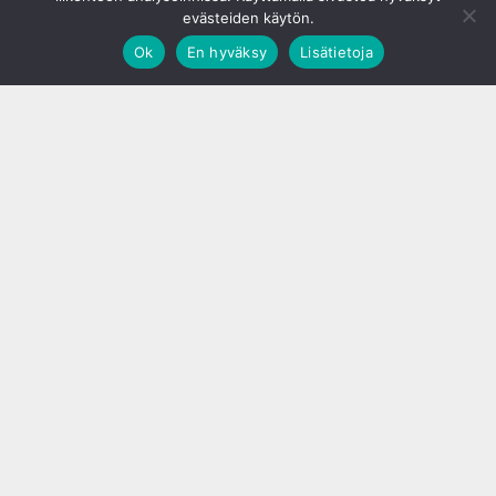
evästeiden käytön.
Ok
En hyväksy
Lisätietoja
;