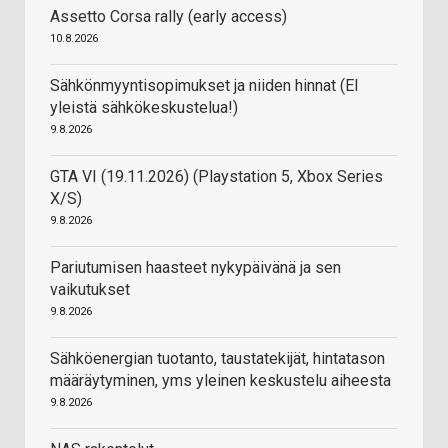
Assetto Corsa rally (early access)
10.8.2026
Sähkönmyyntisopimukset ja niiden hinnat (EI
yleistä sähkökeskustelua!)
9.8.2026
GTA VI (19.11.2026) (Playstation 5, Xbox Series
X/S)
9.8.2026
Pariutumisen haasteet nykypäivänä ja sen
vaikutukset
9.8.2026
Sähköenergian tuotanto, taustatekijät, hintatason
määräytyminen, yms yleinen keskustelu aiheesta
9.8.2026