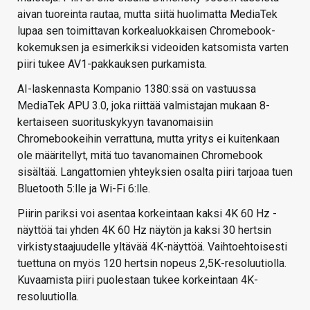
aivan tuoreinta rautaa, mutta siitä huolimatta MediaTek
lupaa sen toimittavan korkealuokkaisen Chromebook-
kokemuksen ja esimerkiksi videoiden katsomista varten
piiri tukee AV1-pakkauksen purkamista.
AI-laskennasta Kompanio 1380:ssä on vastuussa
MediaTek APU 3.0, joka riittää valmistajan mukaan 8-
kertaiseen suorituskykyyn tavanomaisiin
Chromebookeihin verrattuna, mutta yritys ei kuitenkaan
ole määritellyt, mitä tuo tavanomainen Chromebook
sisältää. Langattomien yhteyksien osalta piiri tarjoaa tuen
Bluetooth 5:lle ja Wi-Fi 6:lle.
Piirin pariksi voi asentaa korkeintaan kaksi 4K 60 Hz -
näyttöä tai yhden 4K 60 Hz näytön ja kaksi 30 hertsin
virkistystaajuudelle yltävää 4K-näyttöä. Vaihtoehtoisesti
tuettuna on myös 120 hertsin nopeus 2,5K-resoluutiolla.
Kuvaamista piiri puolestaan tukee korkeintaan 4K-
resoluutiolla.