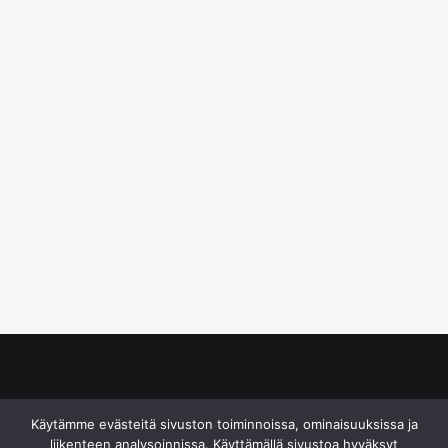
© S&J Media Oy
Käytämme evästeitä sivuston toiminnoissa, ominaisuuksissa ja
liikenteen analysoinnissa. Käyttämällä sivustoa hyväksyt