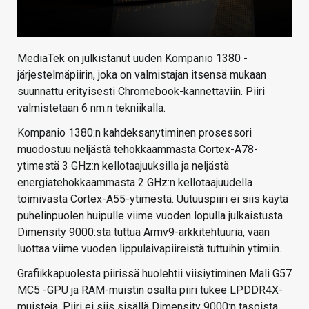
MediaTek on julkistanut uuden Kompanio 1380 -
järjestelmäpiirin, joka on valmistajan itsensä mukaan
suunnattu erityisesti Chromebook-kannettaviin. Piiri
valmistetaan 6 nm:n tekniikalla.
Kompanio 1380:n kahdeksanytiminen prosessori
muodostuu neljästä tehokkaammasta Cortex-A78-
ytimestä 3 GHz:n kellotaajuuksilla ja neljästä
energiatehokkaammasta 2 GHz:n kellotaajuudella
toimivasta Cortex-A55-ytimestä. Uutuuspiiri ei siis käytä
puhelinpuolen huipulle viime vuoden lopulla julkaistusta
Dimensity 9000:sta tuttua Armv9-arkkitehtuuria, vaan
luottaa viime vuoden lippulaivapiireistä tuttuihin ytimiin.
Grafiikkapuolesta piirissä huolehtii viisiytiminen Mali G57
MC5 -GPU ja RAM-muistin osalta piiri tukee LPDDR4X-
muisteja. Piiri ei siis sisällä Dimensity 9000:n tasoista