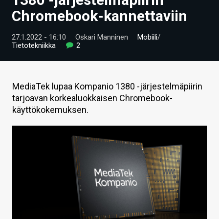
ARTIKKELIT
Chromebook-kannettaviin
VIDEOT
27.1.2022 - 16:10
Oskari Manninen
Mobiili
/
Tietotekniikka
2
TECHBBS
TIETOA
MediaTek lupaa Kompanio 1380 -järjestelmäpiirin
HINTA.FI
tarjoavan korkealuokkaisen Chromebook-
käyttökokemuksen.
KAUPPA
VAIHDA TEEMA
HAKU