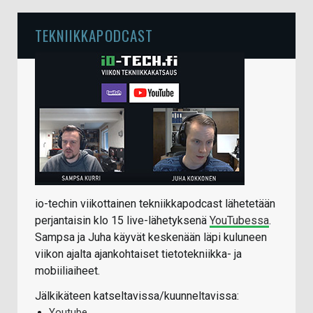
TEKNIIKKAPODCAST
io-techin viikottainen tekniikkapodcast lähetetään
perjantaisin klo 15 live-lähetyksenä
YouTubessa
.
Sampsa ja Juha käyvät keskenään läpi kuluneen
viikon ajalta ajankohtaiset tietotekniikka- ja
mobiiliaiheet.
Jälkikäteen katseltavissa/kuunneltavissa:
Youtube